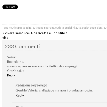
Tags »
outlet passeggini
,
outlet peg perego
,
outlet seggiolini auto
,
outlet seggioloni
,
out
«
Vivere semplice? Una ricetta e uno stile di
vita
233 Commenti
Valeria
Buongiorno,
volevo sapere se avete anche i lettini da campeggio.
Grazie saluti
Reply
Redazione Peg Perego
Gentile Valeria, ci dispiace ma non li produciamo più.
Reply