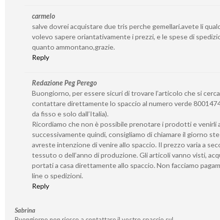
carmelo
salve dovrei acquistare due tris perche gemellari.avete li qua
volevo sapere oriantativamente i prezzi, e le spese di spedizi
quanto ammontano,grazie.
Reply
Redazione Peg Perego
Buongiorno, per essere sicuri di trovare l’articolo che si cerca
contattare direttamente lo spaccio al numero verde 8001474
da fisso e solo dall’Italia).
Ricordiamo che non è possibile prenotare i prodotti e venirli a 
successivamente quindi, consigliamo di chiamare il giorno st
avreste intenzione di venire allo spaccio. Il prezzo varia a se
tessuto o dell’anno di produzione. Gli articoli vanno visti, acq
portati a casa direttamente allo spaccio. Non facciamo paga
line o spedizioni.
Reply
Sabrina
Buongiorno non riesco a contattare il vostro spaccio sul