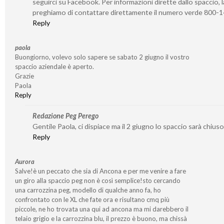
seguirci su Facebook. Per informazioni dirette dallo spaccio, l
preghiamo di contattare direttamente il numero verde 800-
Reply
paola
Buongiorno, volevo solo sapere se sabato 2 giugno il vostro
spaccio aziendale è aperto.
Grazie
Paola
Reply
Redazione Peg Perego
Gentile Paola, ci dispiace ma il 2 giugno lo spaccio sarà chiuso
Reply
Aurora
Salve!è un peccato che sia di Ancona e per me venire a fare
un giro alla spaccio peg non è così semplice!sto cercando
una carrozzina peg, modello di qualche anno fa, ho
confrontato con le XL che fate ora e risultano cmq più
piccole, ne ho trovata una qui ad ancona ma mi darebbero il
telaio grigio e la carrozzina blu, il prezzo è buono, ma chissà