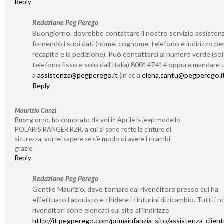
Reply
Redazione Peg Perego
Buongiorno, dovrebbe contattare il nostro servizio assisten
fornendo i suoi dati (nome, cognome, telefono e indirizzo per 
recapito e la pedizione). Può contattarci al numero verde (so
telefono fisso e solo dall’Italia) 800147414 oppure mandare 
a
assistenza@pegperego.it
(in cc a
elena.cantu@pegperego.i
Reply
Maurizio Canzi
Buongiorno, ho comprato da voi in Aprile ls jeep modello
POLARIS RANGER RZR, a cui si sono rotte le cinture di
sicurezza, vorrei sapere se c’è modo di avere i ricambi
grazie
Reply
Redazione Peg Perego
Gentile Maurizio, deve tornare dal rivenditore presso cui ha
effettuato l’acquisto e chidere i cinturini di ricambio. Tutti i n
rivenditori sono elencati sul sito all’indirizzo
http://it.pegperego.com/primainfanzia-sito/assistenza-client