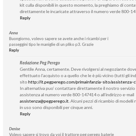
kit culla disponibili in questo momento, la preghiamo di conta
direttamente le incaricate attraverso il numero verde 800-1
Reply
Anna
Buongiorno, volevo sapere se avete anche i ricambi per i
passeggini tipo le maniglie di un pliko p3. Grazie
Reply
Redazione Peg Perego
Gentile Anna, certamente. Deve rivolgersi al negoziante dov
effettuato l’acquisto o a quello che le è più vicino (tutti gli indi
sito
http://it.pegperego.com/primainfanzia-sito/assistenza-cl
In alternativa puo’ contattare direttamente il nostro servizio 
assistenza al numero verde 800-147414 o all’indirizzo e-mail
assistenza@pegperego.it
. Alcuni pezzi di ricambio di modelli 
in uso sono disponibili per cinque anni.
Reply
Denise
Volevo sapere si trovo da voi il trattore peg perego baterie