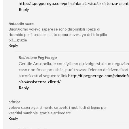
http://it.pegperego.com/primainfanzia-sito/assistenza-client
Reply
Antonella sacco
Buongiorno volevo sapere se sono disponibili i pezzi di
ricambio per il sediolino auto oppure ovest yo del trio pillo
p3….grazie
Reply
Redazione Peg Perego
Gentile Antonella, le consigliamo di rivolgersi al suo negozian
caso non fosse possibile, puo’ trovare l’elenco dei rivenditori
autorizzati al seguente link
http://it.pegperego.com/primainf
sito/assistenza-clienti/
Reply
cristina
volevo sapere gentilmente se avete i mobiletti di legno per
vestitini bambole. grazie e arrivederci
Reply