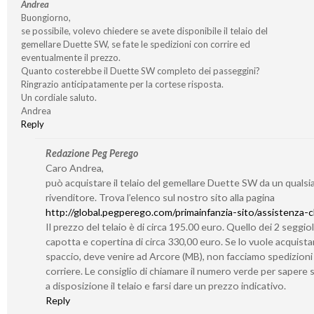
Andrea
Buongiorno,
se possibile, volevo chiedere se avete disponibile il telaio del
gemellare Duette SW, se fate le spedizioni con corrire ed
eventualmente il prezzo.
Quanto costerebbe il Duette SW completo dei passeggini?
Ringrazio anticipatamente per la cortese risposta.
Un cordiale saluto.
Andrea
Reply
Redazione Peg Perego
Caro Andrea,
può acquistare il telaio del gemellare Duette SW da un qualsia
rivenditore. Trova l’elenco sul nostro sito alla pagina
http://global.pegperego.com/primainfanzia-sito/assistenza-cl
Il prezzo del telaio è di circa 195.00 euro. Quello dei 2 seggiol
capotta e copertina di circa 330,00 euro. Se lo vuole acquistar
spaccio, deve venire ad Arcore (MB), non facciamo spedizioni
corriere. Le consiglio di chiamare il numero verde per sapere
a disposizione il telaio e farsi dare un prezzo indicativo.
Reply