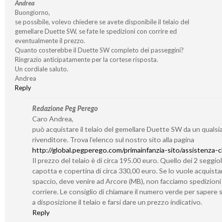
Andrea
Buongiorno,
se possibile, volevo chiedere se avete disponibile il telaio del
gemellare Duette SW, se fate le spedizioni con corrire ed
eventualmente il prezzo.
Quanto costerebbe il Duette SW completo dei passeggini?
Ringrazio anticipatamente per la cortese risposta.
Un cordiale saluto.
Andrea
Reply
Redazione Peg Perego
Caro Andrea,
può acquistare il telaio del gemellare Duette SW da un qualsia
rivenditore. Trova l’elenco sul nostro sito alla pagina
http://global.pegperego.com/primainfanzia-sito/assistenza-cl
Il prezzo del telaio è di circa 195.00 euro. Quello dei 2 seggiol
capotta e copertina di circa 330,00 euro. Se lo vuole acquistar
spaccio, deve venire ad Arcore (MB), non facciamo spedizioni
corriere. Le consiglio di chiamare il numero verde per sapere
a disposizione il telaio e farsi dare un prezzo indicativo.
Reply