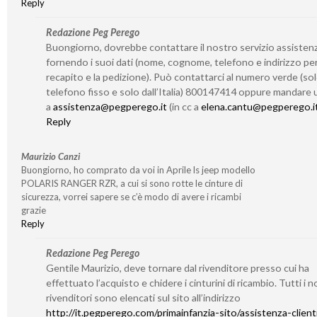
Reply
Redazione Peg Perego
Buongiorno, dovrebbe contattare il nostro servizio assisten
fornendo i suoi dati (nome, cognome, telefono e indirizzo per 
recapito e la pedizione). Può contattarci al numero verde (so
telefono fisso e solo dall’Italia) 800147414 oppure mandare 
a
assistenza@pegperego.it
(in cc a
elena.cantu@pegperego.i
Reply
Maurizio Canzi
Buongiorno, ho comprato da voi in Aprile ls jeep modello
POLARIS RANGER RZR, a cui si sono rotte le cinture di
sicurezza, vorrei sapere se c’è modo di avere i ricambi
grazie
Reply
Redazione Peg Perego
Gentile Maurizio, deve tornare dal rivenditore presso cui ha
effettuato l’acquisto e chidere i cinturini di ricambio. Tutti i n
rivenditori sono elencati sul sito all’indirizzo
http://it.pegperego.com/primainfanzia-sito/assistenza-client