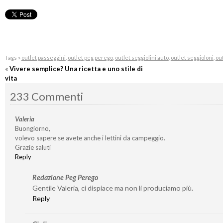
Tags »
outlet passeggini
,
outlet peg perego
,
outlet seggiolini auto
,
outlet seggioloni
,
out
«
Vivere semplice? Una ricetta e uno stile di
vita
233 Commenti
Valeria
Buongiorno,
volevo sapere se avete anche i lettini da campeggio.
Grazie saluti
Reply
Redazione Peg Perego
Gentile Valeria, ci dispiace ma non li produciamo più.
Reply