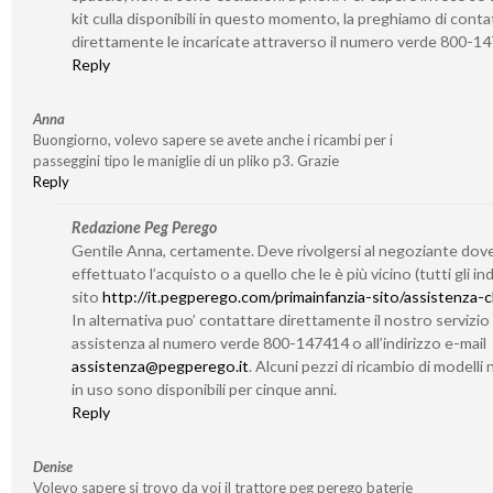
kit culla disponibili in questo momento, la preghiamo di conta
direttamente le incaricate attraverso il numero verde 800-1
Reply
Anna
Buongiorno, volevo sapere se avete anche i ricambi per i
passeggini tipo le maniglie di un pliko p3. Grazie
Reply
Redazione Peg Perego
Gentile Anna, certamente. Deve rivolgersi al negoziante dov
effettuato l’acquisto o a quello che le è più vicino (tutti gli indi
sito
http://it.pegperego.com/primainfanzia-sito/assistenza-cl
In alternativa puo’ contattare direttamente il nostro servizio 
assistenza al numero verde 800-147414 o all’indirizzo e-mail
assistenza@pegperego.it
. Alcuni pezzi di ricambio di modelli 
in uso sono disponibili per cinque anni.
Reply
Denise
Volevo sapere si trovo da voi il trattore peg perego baterie