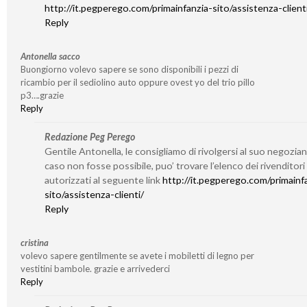
http://it.pegperego.com/primainfanzia-sito/assistenza-client
Reply
Antonella sacco
Buongiorno volevo sapere se sono disponibili i pezzi di
ricambio per il sediolino auto oppure ovest yo del trio pillo
p3….grazie
Reply
Redazione Peg Perego
Gentile Antonella, le consigliamo di rivolgersi al suo negozian
caso non fosse possibile, puo’ trovare l’elenco dei rivenditori
autorizzati al seguente link
http://it.pegperego.com/primainf
sito/assistenza-clienti/
Reply
cristina
volevo sapere gentilmente se avete i mobiletti di legno per
vestitini bambole. grazie e arrivederci
Reply