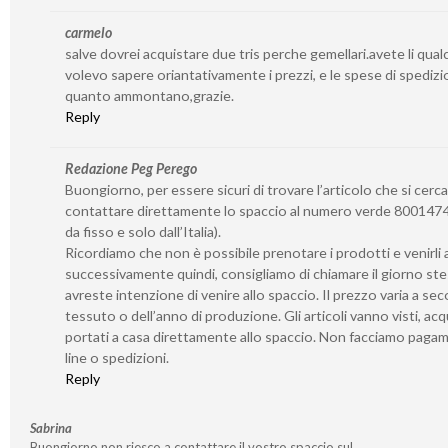
carmelo
salve dovrei acquistare due tris perche gemellari.avete li qua
volevo sapere oriantativamente i prezzi, e le spese di spedizi
quanto ammontano,grazie.
Reply
Redazione Peg Perego
Buongiorno, per essere sicuri di trovare l’articolo che si cerca
contattare direttamente lo spaccio al numero verde 8001474
da fisso e solo dall’Italia).
Ricordiamo che non è possibile prenotare i prodotti e venirli a 
successivamente quindi, consigliamo di chiamare il giorno st
avreste intenzione di venire allo spaccio. Il prezzo varia a se
tessuto o dell’anno di produzione. Gli articoli vanno visti, acq
portati a casa direttamente allo spaccio. Non facciamo paga
line o spedizioni.
Reply
Sabrina
Buongiorno non riesco a contattare il vostro spaccio sul