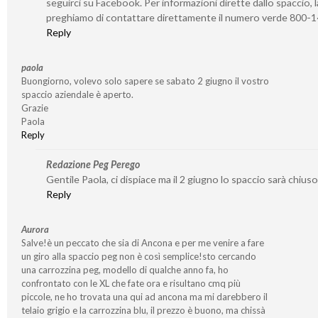
seguirci su Facebook. Per informazioni dirette dallo spaccio, l
preghiamo di contattare direttamente il numero verde 800-
Reply
paola
Buongiorno, volevo solo sapere se sabato 2 giugno il vostro
spaccio aziendale è aperto.
Grazie
Paola
Reply
Redazione Peg Perego
Gentile Paola, ci dispiace ma il 2 giugno lo spaccio sarà chiuso
Reply
Aurora
Salve!è un peccato che sia di Ancona e per me venire a fare
un giro alla spaccio peg non è così semplice!sto cercando
una carrozzina peg, modello di qualche anno fa, ho
confrontato con le XL che fate ora e risultano cmq più
piccole, ne ho trovata una qui ad ancona ma mi darebbero il
telaio grigio e la carrozzina blu, il prezzo è buono, ma chissà