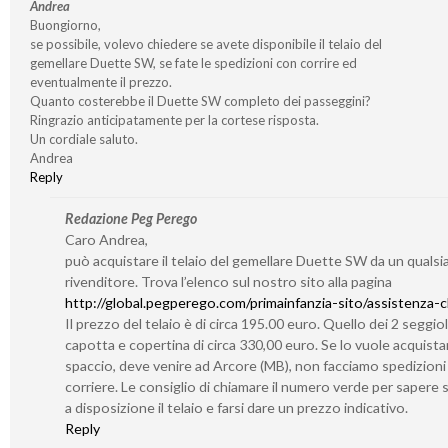
Andrea
Buongiorno,
se possibile, volevo chiedere se avete disponibile il telaio del
gemellare Duette SW, se fate le spedizioni con corrire ed
eventualmente il prezzo.
Quanto costerebbe il Duette SW completo dei passeggini?
Ringrazio anticipatamente per la cortese risposta.
Un cordiale saluto.
Andrea
Reply
Redazione Peg Perego
Caro Andrea,
può acquistare il telaio del gemellare Duette SW da un qualsia
rivenditore. Trova l’elenco sul nostro sito alla pagina
http://global.pegperego.com/primainfanzia-sito/assistenza-cl
Il prezzo del telaio è di circa 195.00 euro. Quello dei 2 seggiol
capotta e copertina di circa 330,00 euro. Se lo vuole acquistar
spaccio, deve venire ad Arcore (MB), non facciamo spedizioni
corriere. Le consiglio di chiamare il numero verde per sapere
a disposizione il telaio e farsi dare un prezzo indicativo.
Reply