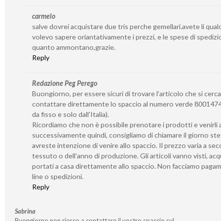
carmelo
salve dovrei acquistare due tris perche gemellari.avete li qua
volevo sapere oriantativamente i prezzi, e le spese di spedizi
quanto ammontano,grazie.
Reply
Redazione Peg Perego
Buongiorno, per essere sicuri di trovare l’articolo che si cerca
contattare direttamente lo spaccio al numero verde 8001474
da fisso e solo dall’Italia).
Ricordiamo che non è possibile prenotare i prodotti e venirli a 
successivamente quindi, consigliamo di chiamare il giorno st
avreste intenzione di venire allo spaccio. Il prezzo varia a se
tessuto o dell’anno di produzione. Gli articoli vanno visti, acq
portati a casa direttamente allo spaccio. Non facciamo paga
line o spedizioni.
Reply
Sabrina
Buongiorno non riesco a contattare il vostro spaccio sul