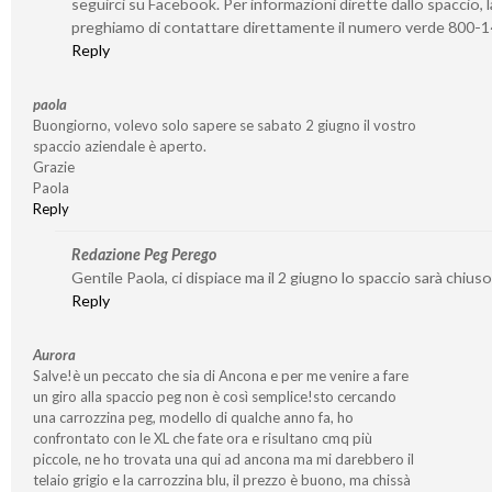
seguirci su Facebook. Per informazioni dirette dallo spaccio, l
preghiamo di contattare direttamente il numero verde 800-
Reply
paola
Buongiorno, volevo solo sapere se sabato 2 giugno il vostro
spaccio aziendale è aperto.
Grazie
Paola
Reply
Redazione Peg Perego
Gentile Paola, ci dispiace ma il 2 giugno lo spaccio sarà chiuso
Reply
Aurora
Salve!è un peccato che sia di Ancona e per me venire a fare
un giro alla spaccio peg non è così semplice!sto cercando
una carrozzina peg, modello di qualche anno fa, ho
confrontato con le XL che fate ora e risultano cmq più
piccole, ne ho trovata una qui ad ancona ma mi darebbero il
telaio grigio e la carrozzina blu, il prezzo è buono, ma chissà