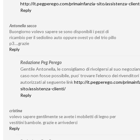
http://it.pegperego.com/primainfanzia-sito/assistenza-client
Reply
Antonella sacco
Buongiorno volevo sapere se sono disponibili i pezzi di
ricambio per il sediolino auto oppure ovest yo del trio pillo
p3….grazie
Reply
Redazione Peg Perego
Gentile Antonella, le consigliamo di rivolgersi al suo negozian
caso non fosse possibile, puo’ trovare l’elenco dei rivenditori
autorizzati al seguente link
http://it.pegperego.com/primainf
sito/assistenza-clienti/
Reply
cristina
volevo sapere gentilmente se avete i mobiletti di legno per
vestitini bambole. grazie e arrivederci
Reply