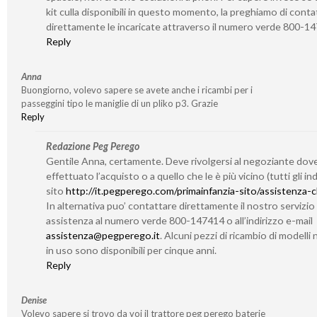
kit culla disponibili in questo momento, la preghiamo di conta
direttamente le incaricate attraverso il numero verde 800-1
Reply
Anna
Buongiorno, volevo sapere se avete anche i ricambi per i
passeggini tipo le maniglie di un pliko p3. Grazie
Reply
Redazione Peg Perego
Gentile Anna, certamente. Deve rivolgersi al negoziante dov
effettuato l’acquisto o a quello che le è più vicino (tutti gli indi
sito
http://it.pegperego.com/primainfanzia-sito/assistenza-cl
In alternativa puo’ contattare direttamente il nostro servizio 
assistenza al numero verde 800-147414 o all’indirizzo e-mail
assistenza@pegperego.it
. Alcuni pezzi di ricambio di modelli 
in uso sono disponibili per cinque anni.
Reply
Denise
Volevo sapere si trovo da voi il trattore peg perego baterie