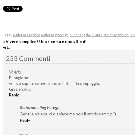
Tags »
outlet passeggini
,
outlet peg perego
,
outlet seggiolini auto
,
outlet seggioloni
,
out
«
Vivere semplice? Una ricetta e uno stile di
vita
233 Commenti
Valeria
Buongiorno,
volevo sapere se avete anche i lettini da campeggio.
Grazie saluti
Reply
Redazione Peg Perego
Gentile Valeria, ci dispiace ma non li produciamo più.
Reply