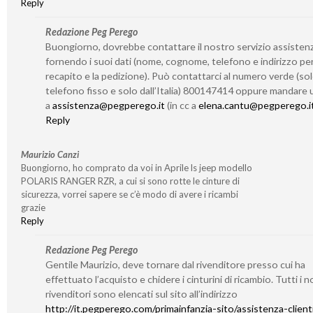
Reply
Redazione Peg Perego
Buongiorno, dovrebbe contattare il nostro servizio assisten
fornendo i suoi dati (nome, cognome, telefono e indirizzo per 
recapito e la pedizione). Può contattarci al numero verde (so
telefono fisso e solo dall’Italia) 800147414 oppure mandare 
a
assistenza@pegperego.it
(in cc a
elena.cantu@pegperego.i
Reply
Maurizio Canzi
Buongiorno, ho comprato da voi in Aprile ls jeep modello
POLARIS RANGER RZR, a cui si sono rotte le cinture di
sicurezza, vorrei sapere se c’è modo di avere i ricambi
grazie
Reply
Redazione Peg Perego
Gentile Maurizio, deve tornare dal rivenditore presso cui ha
effettuato l’acquisto e chidere i cinturini di ricambio. Tutti i n
rivenditori sono elencati sul sito all’indirizzo
http://it.pegperego.com/primainfanzia-sito/assistenza-client