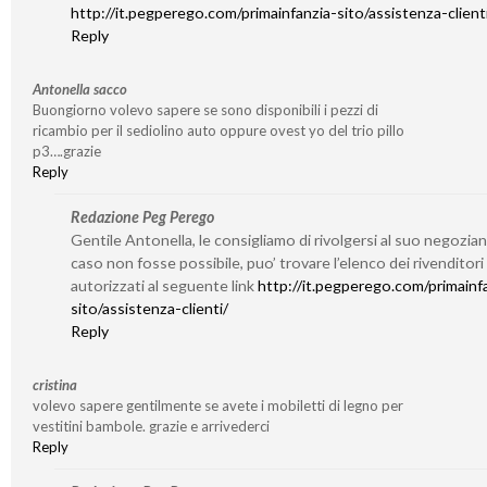
http://it.pegperego.com/primainfanzia-sito/assistenza-client
Reply
Antonella sacco
Buongiorno volevo sapere se sono disponibili i pezzi di
ricambio per il sediolino auto oppure ovest yo del trio pillo
p3….grazie
Reply
Redazione Peg Perego
Gentile Antonella, le consigliamo di rivolgersi al suo negozian
caso non fosse possibile, puo’ trovare l’elenco dei rivenditori
autorizzati al seguente link
http://it.pegperego.com/primainf
sito/assistenza-clienti/
Reply
cristina
volevo sapere gentilmente se avete i mobiletti di legno per
vestitini bambole. grazie e arrivederci
Reply