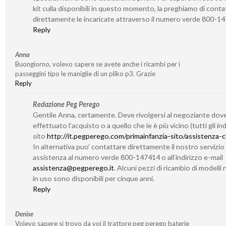
kit culla disponibili in questo momento, la preghiamo di conta
direttamente le incaricate attraverso il numero verde 800-1
Reply
Anna
Buongiorno, volevo sapere se avete anche i ricambi per i
passeggini tipo le maniglie di un pliko p3. Grazie
Reply
Redazione Peg Perego
Gentile Anna, certamente. Deve rivolgersi al negoziante dov
effettuato l’acquisto o a quello che le è più vicino (tutti gli indi
sito
http://it.pegperego.com/primainfanzia-sito/assistenza-cl
In alternativa puo’ contattare direttamente il nostro servizio 
assistenza al numero verde 800-147414 o all’indirizzo e-mail
assistenza@pegperego.it
. Alcuni pezzi di ricambio di modelli 
in uso sono disponibili per cinque anni.
Reply
Denise
Volevo sapere si trovo da voi il trattore peg perego baterie