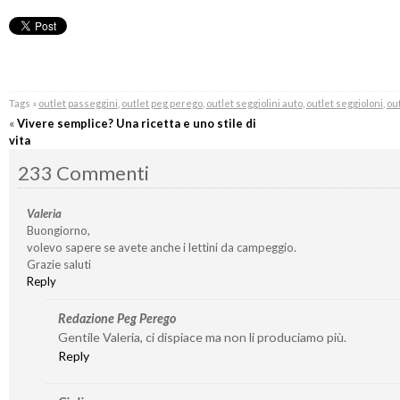
Tags »
outlet passeggini
,
outlet peg perego
,
outlet seggiolini auto
,
outlet seggioloni
,
out
«
Vivere semplice? Una ricetta e uno stile di
vita
233 Commenti
Valeria
Buongiorno,
volevo sapere se avete anche i lettini da campeggio.
Grazie saluti
Reply
Redazione Peg Perego
Gentile Valeria, ci dispiace ma non li produciamo più.
Reply