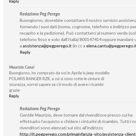
Reply
Redazione Peg Perego
Buongiorno, dovrebbe contattare il nostro servizio assisten
fornendo i suoi dati (nome, cognome, telefono e indirizzo per 
recapito e la pedizione). Può contattarci al numero verde (so
telefono fisso e solo dall’Italia) 800147414 oppure mandare 
a
assistenza@pegperego.it
(in cc a
elena.cantu@pegperego.i
Reply
Maurizio Canzi
Buongiorno, ho comprato da voi in Aprile ls jeep modello
POLARIS RANGER RZR, a cui si sono rotte le cinture di
sicurezza, vorrei sapere se c’è modo di avere i ricambi
grazie
Reply
Redazione Peg Perego
Gentile Maurizio, deve tornare dal rivenditore presso cui ha
effettuato l’acquisto e chidere i cinturini di ricambio. Tutti i n
rivenditori sono elencati sul sito all’indirizzo
http://it.pegperego.com/primainfanzia-sito/assistenza-client