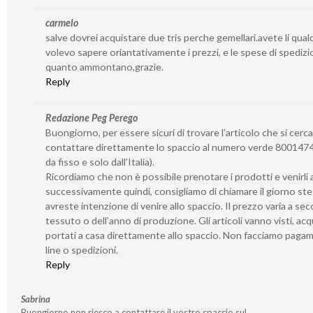
carmelo
salve dovrei acquistare due tris perche gemellari.avete li qua
volevo sapere oriantativamente i prezzi, e le spese di spedizi
quanto ammontano,grazie.
Reply
Redazione Peg Perego
Buongiorno, per essere sicuri di trovare l’articolo che si cerca
contattare direttamente lo spaccio al numero verde 8001474
da fisso e solo dall’Italia).
Ricordiamo che non è possibile prenotare i prodotti e venirli a 
successivamente quindi, consigliamo di chiamare il giorno st
avreste intenzione di venire allo spaccio. Il prezzo varia a se
tessuto o dell’anno di produzione. Gli articoli vanno visti, acq
portati a casa direttamente allo spaccio. Non facciamo paga
line o spedizioni.
Reply
Sabrina
Buongiorno non riesco a contattare il vostro spaccio sul