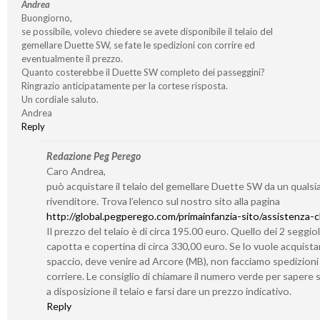
Andrea
Buongiorno,
se possibile, volevo chiedere se avete disponibile il telaio del
gemellare Duette SW, se fate le spedizioni con corrire ed
eventualmente il prezzo.
Quanto costerebbe il Duette SW completo dei passeggini?
Ringrazio anticipatamente per la cortese risposta.
Un cordiale saluto.
Andrea
Reply
Redazione Peg Perego
Caro Andrea,
può acquistare il telaio del gemellare Duette SW da un qualsia
rivenditore. Trova l’elenco sul nostro sito alla pagina
http://global.pegperego.com/primainfanzia-sito/assistenza-cl
Il prezzo del telaio è di circa 195.00 euro. Quello dei 2 seggiol
capotta e copertina di circa 330,00 euro. Se lo vuole acquistar
spaccio, deve venire ad Arcore (MB), non facciamo spedizioni
corriere. Le consiglio di chiamare il numero verde per sapere
a disposizione il telaio e farsi dare un prezzo indicativo.
Reply