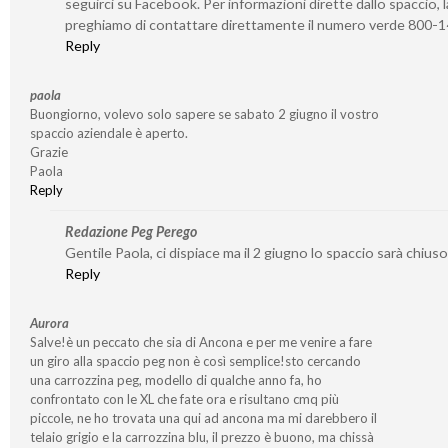
seguirci su Facebook. Per informazioni dirette dallo spaccio, l
preghiamo di contattare direttamente il numero verde 800-
Reply
paola
Buongiorno, volevo solo sapere se sabato 2 giugno il vostro
spaccio aziendale è aperto.
Grazie
Paola
Reply
Redazione Peg Perego
Gentile Paola, ci dispiace ma il 2 giugno lo spaccio sarà chiuso
Reply
Aurora
Salve!è un peccato che sia di Ancona e per me venire a fare
un giro alla spaccio peg non è così semplice!sto cercando
una carrozzina peg, modello di qualche anno fa, ho
confrontato con le XL che fate ora e risultano cmq più
piccole, ne ho trovata una qui ad ancona ma mi darebbero il
telaio grigio e la carrozzina blu, il prezzo è buono, ma chissà