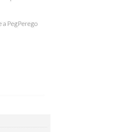
.
te a PegPerego