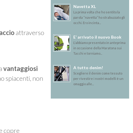
Navetta XL
La prima volta che ho sentito la
parola “navetta” ho strabuzzato gli
occhi. Ero incinta...
accio
attraverso
E’ arrivato il nuovo Book
L'abbiamo presentato in anteprima
in occasione della Maratona sui
Tacchi e torniamo...
ma
vantaggiosi
A tutto denim!
Scegliere il denim come tessuto
mo spiacenti, non
per rivestire i nostri modelli è un
omaggio alle...
 e copre