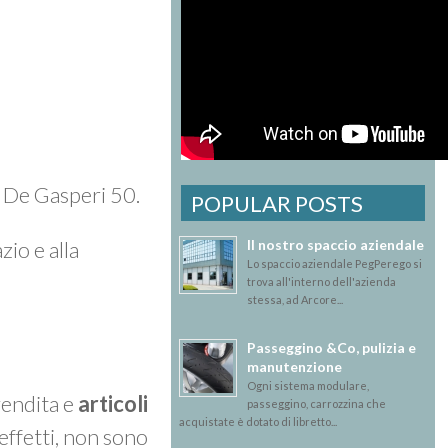
A. De Gasperi 50.
POPULAR POSTS
Il nostro spaccio aziendale
zio e alla
Lo spaccio aziendale PegPerego si
trova all'interno dell'azienda
stessa, ad Arcore...
Passeggino &Co, pulizia e
manutenzione
Ogni sistema modulare,
vendita e
articoli
passeggino, carrozzina che
acquistate è dotato di libretto...
effetti, non sono