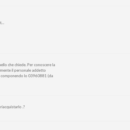
lt…
uello che chiede. Per conoscere la
tamente il personale addetto
 o componendo lo 03960881 (da
riacquistarlo .?