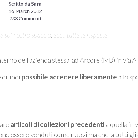
Scritto da
Sara
16 March 2012
233 Commenti
sul nostro spaccio: ecco tutte le risposte
interno dell’azienda stessa, ad Arcore (MB) in via 
è quindi
possibile accedere liberamente
allo spa
vare
articoli di collezioni precedenti
a quella in 
ono essere venduti come nuovi ma che, a tutti gli 