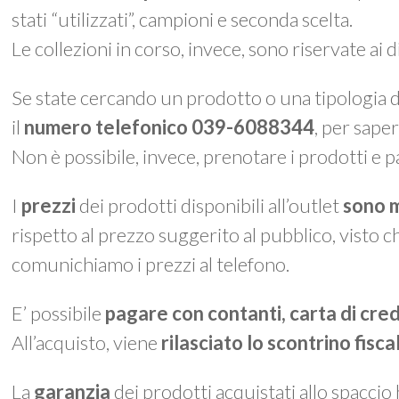
stati “utilizzati”, campioni e seconda scelta.
Le collezioni in corso, invece, sono riservate ai 
Se state cercando un prodotto o una tipologia di
il
numero telefonico 039-6088344
, per saper
Non è possibile, invece, prenotare i prodotti e p
I
prezzi
dei prodotti disponibili all’outlet
sono m
rispetto al prezzo suggerito al pubblico, visto c
comunichiamo i prezzi al telefono.
E’ possibile
pagare con contanti, carta di cre
All’acquisto, viene
rilasciato lo
scontrino fisca
La
garanzia
dei prodotti acquistati allo spaccio