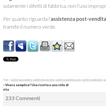
solamente i difetti di fabbrica, non l’uso impro
Per quanto riguarda l’
assistenza post-vendit
tramite il numero verde.
Tags »
outlet passeggini
,
outlet peg perego
,
outlet seggiolini auto
,
outlet seggioloni
,
ou
«
Vivere semplice? Una ricetta e uno stile di
vita
233 Commenti