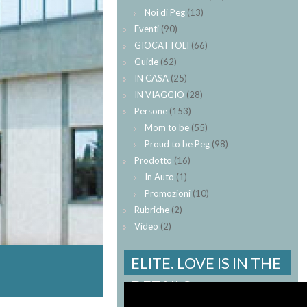
Noi di Peg
(13)
Eventi
(90)
GIOCATTOLI
(66)
Guide
(62)
IN CASA
(25)
IN VIAGGIO
(28)
Persone
(153)
Mom to be
(55)
Proud to be Peg
(98)
Prodotto
(16)
In Auto
(1)
Promozioni
(10)
Rubriche
(2)
Video
(2)
ELITE. LOVE IS IN THE
DETAILS.