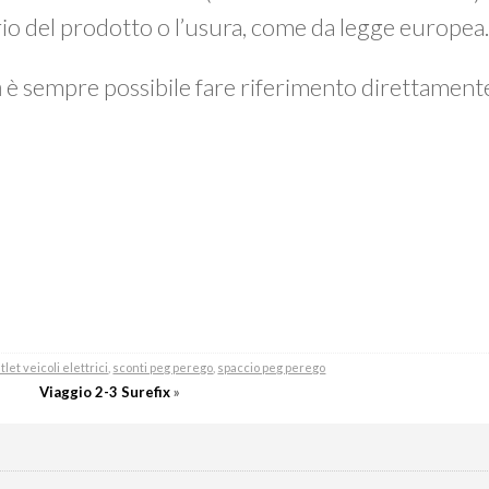
prio del prodotto o l’usura, come da legge europea
a
è sempre possibile fare riferimento direttamen
tlet veicoli elettrici
,
sconti peg perego
,
spaccio peg perego
Viaggio 2-3 Surefix
»