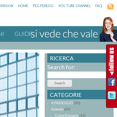
VERSION
HOME
PEG PEREGO
YOU TUBE CHANNEL
FAQ
NI
GUIDE
RICERCA
Search for:
CATEGORIE
A PASSEGGIO
(80)
Azienda
(69)
Come Eravamo
(16)