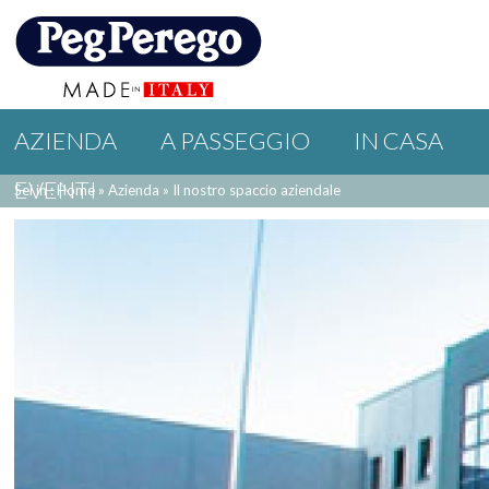
AZIENDA
A PASSEGGIO
IN CASA
EVENTI
Sei in : Home
»
Azienda
»
Il nostro spaccio aziendale