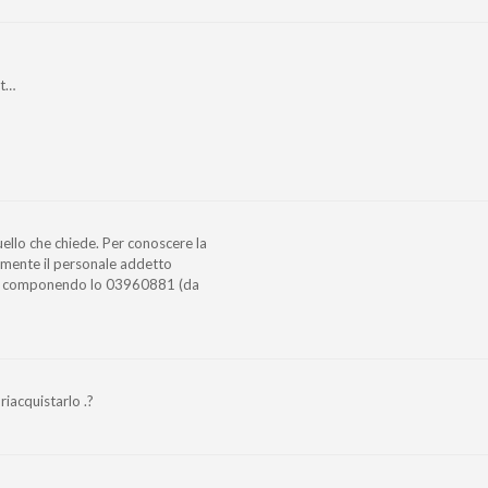
lt…
uello che chiede. Per conoscere la
tamente il personale addetto
 o componendo lo 03960881 (da
riacquistarlo .?