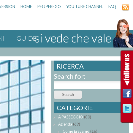
VERSION
HOME
PEG PEREGO
YOU TUBE CHANNEL
FAQ
NI
GUIDE
RICERCA
Search for:
CATEGORIE
A PASSEGGIO
(80)
Azienda
(69)
Come Eravamo
(16)