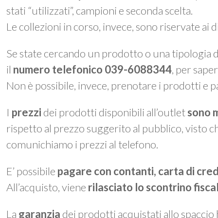
stati “utilizzati”, campioni e seconda scelta.
Le collezioni in corso, invece, sono riservate ai 
Se state cercando un prodotto o una tipologia di
il
numero telefonico 039-6088344
, per saper
Non è possibile, invece, prenotare i prodotti e p
I
prezzi
dei prodotti disponibili all’outlet
sono m
rispetto al prezzo suggerito al pubblico, visto c
comunichiamo i prezzi al telefono.
E’ possibile
pagare con contanti, carta di cre
All’acquisto, viene
rilasciato lo
scontrino fisca
La
garanzia
dei prodotti acquistati allo spaccio