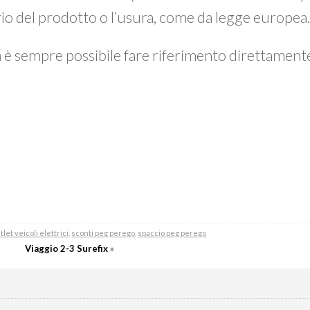
prio del prodotto o l’usura, come da legge europea
a
è sempre possibile fare riferimento direttamen
tlet veicoli elettrici
,
sconti peg perego
,
spaccio peg perego
Viaggio 2-3 Surefix
»