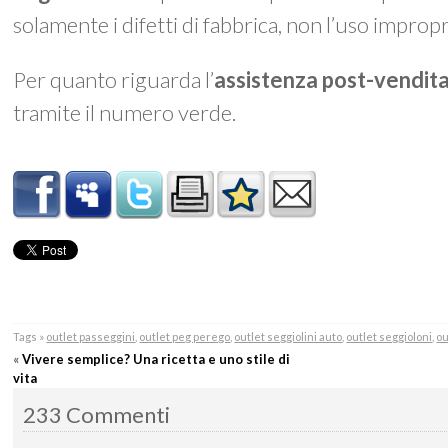
solamente i difetti di fabbrica, non l’uso impro
Per quanto riguarda l’
assistenza post-vendit
tramite il numero verde.
Tags »
outlet passeggini
,
outlet peg perego
,
outlet seggiolini auto
,
outlet seggioloni
,
ou
«
Vivere semplice? Una ricetta e uno stile di
vita
233 Commenti