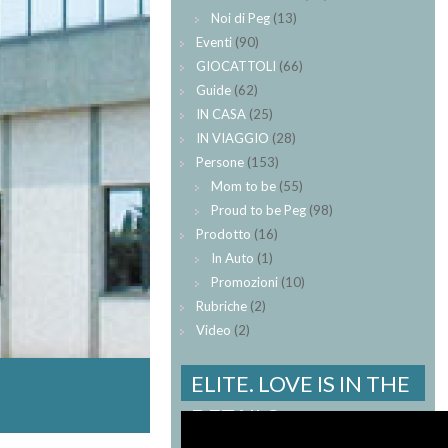
Noi di Peg
(13)
Eventi
(90)
GIOCATTOLI
(66)
Guide
(62)
IN CASA
(25)
IN VIAGGIO
(28)
Persone
(153)
Mom to be
(55)
Proud to be Peg
(98)
Prodotto
(16)
In Auto
(1)
Promozioni
(10)
Rubriche
(2)
Video
(2)
ELITE. LOVE IS IN THE
DETAILS.