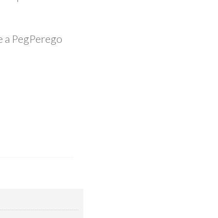
.
te a PegPerego