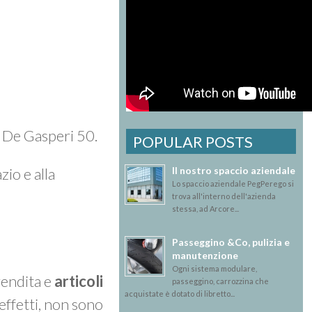
A. De Gasperi 50.
POPULAR POSTS
Il nostro spaccio aziendale
zio e alla
Lo spaccio aziendale PegPerego si
trova all'interno dell'azienda
stessa, ad Arcore...
Passeggino &Co, pulizia e
manutenzione
Ogni sistema modulare,
vendita e
articoli
passeggino, carrozzina che
acquistate è dotato di libretto...
effetti, non sono