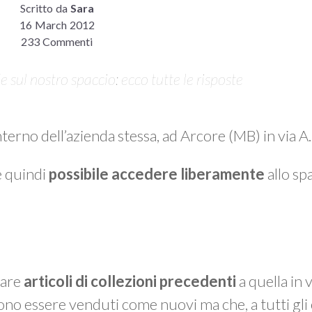
Scritto da
Sara
16 March 2012
233 Commenti
sul nostro spaccio: ecco tutte le risposte
interno dell’azienda stessa, ad Arcore (MB) in via 
è quindi
possibile accedere liberamente
allo spa
vare
articoli di collezioni precedenti
a quella in 
ono essere venduti come nuovi ma che, a tutti gli 