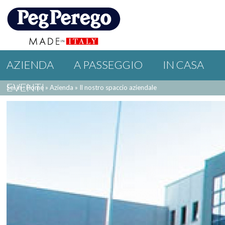
AZIENDA
A PASSEGGIO
IN CASA
EVENTI
Sei in : Home
»
Azienda
»
Il nostro spaccio aziendale