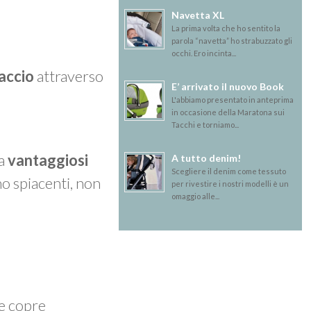
Navetta XL
La prima volta che ho sentito la
parola “navetta” ho strabuzzato gli
occhi. Ero incinta...
accio
attraverso
E’ arrivato il nuovo Book
L'abbiamo presentato in anteprima
in occasione della Maratona sui
Tacchi e torniamo...
ma
vantaggiosi
A tutto denim!
Scegliere il denim come tessuto
mo spiacenti, non
per rivestire i nostri modelli è un
omaggio alle...
 e copre