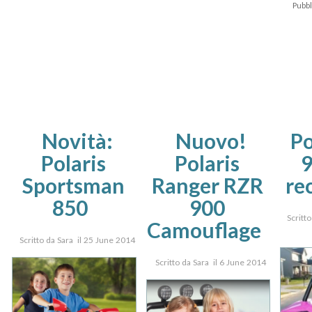
Pubbl
Novità:
Nuovo!
Po
Polaris
Polaris
9
Sportsman
Ranger RZR
re
850
900
Scritt
Camouflage
Scritto da Sara il 25 June 2014
Scritto da Sara il 6 June 2014