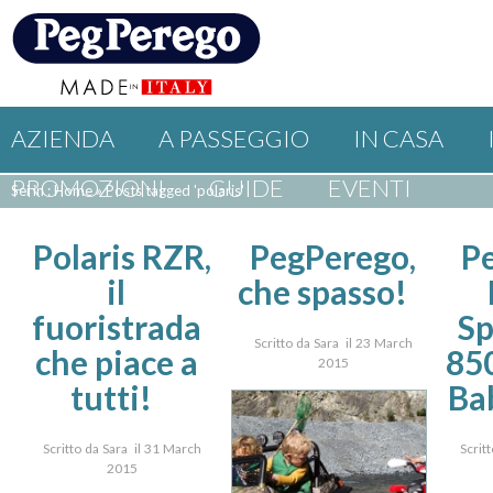
AZIENDA
A PASSEGGIO
IN CASA
PROMOZIONI
GUIDE
EVENTI
Sei in : Home
»
Posts tagged 'polaris'
Polaris RZR,
PegPerego,
P
il
che spasso!
fuoristrada
S
Scritto da Sara il 23 March
che piace a
85
2015
tutti!
Ba
Scritto da Sara il 31 March
Scrit
2015