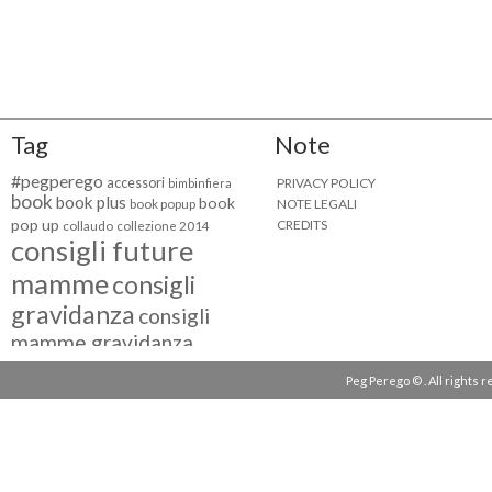
Tag
Note
#pegperego
accessori
PRIVACY POLICY
bimbinfiera
book
book plus
book
NOTE LEGALI
book popup
pop up
CREDITS
collaudo
collezione 2014
consigli future
mamme
consigli
gravidanza
consigli
mamme gravidanza
consigli maternità
Peg Perego © . All rights 
eventi peg perego
facebook fan
facebook
g come giocare
testimonial
fiat 500
giocattoli peg perego