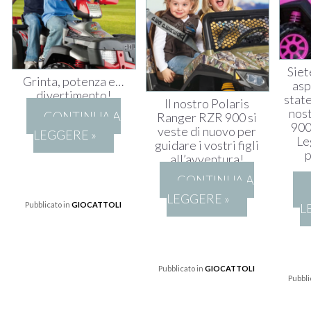
Siet
Grinta, potenza e…
asp
divertimento!
state
Il nostro Polaris
nos
CONTINUA A
Ranger RZR 900 si
900
veste di nuovo per
LEGGERE »
Le
guidare i vostri figli
p
all’avventura!
CONTINUA A
LEGGERE »
Pubblicato in
GIOCATTOLI
L
Pubblicato in
GIOCATTOLI
Pubbli