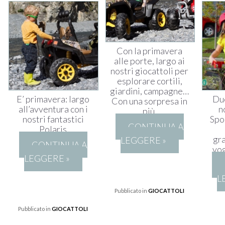
Con la primavera
alle porte, largo ai
nostri giocattoli per
esplorare cortili,
giardini, campagne…
E’ primavera: largo
Due
Con una sorpresa in
all’avventura con i
n
più.
nostri fantastici
Spo
CONTINUA A
Polaris
gra
LEGGERE »
CONTINUA A
vog
LEGGERE »
L
Pubblicato in
GIOCATTOLI
Pubblicato in
GIOCATTOLI