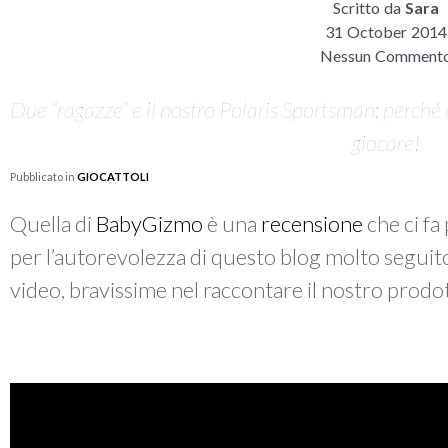
Scritto da
Sara
31 October 2014
Nessun Comment
Due “ragazze” e il nostro Polaris Sportsman: perché 
giocare!
Pubblicato in
GIOCATTOLI
Quella di
BabyGizmo
è una
recensione
che ci fa
per l’autorevolezza di questo blog molto seguito
video, bravissime nel raccontare il nostro prodo