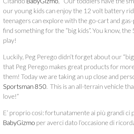
Citando
BabyGizmo
, ”Our toddlers have the sm
our young kids can enjoy the 12 volt battery r
teenagers can explore with the go-cart and gas-
find something for the “big kids”. You know, the 
play!
Luckily, Peg Perego didn’t forget about our “big
that Peg Perego makes great products for more t
them! Today we are taking an up close and perso
Sportsman 850
. This is an all-terrain vehicle t
love!”
E’ proprio così: fortunatamente ai più grandi ci
BabyGizmo
per averci dato l’occasione di ricord