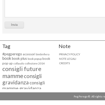
Tag
Note
#pegperego
accessori
PRIVACY POLICY
bimbinfiera
book
book plus
book
NOTE LEGALI
book popup
pop up
CREDITS
collaudo
collezione 2014
consigli future
mamme
consigli
gravidanza
consigli
mamme gravidanza
consigli maternità
Peg Perego © . All rights 
eventi peg perego