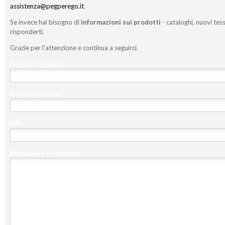
assistenza@pegperego.it
.
Se invece hai bisogno di
informazioni sui prodotti
- cataloghi, nuovi tess
risponderti.
Grazie per l'attenzione e continua a seguirci.
Nome
(richiesto)
Email
(richiesto)
URL
Messaggio
(richiesto)