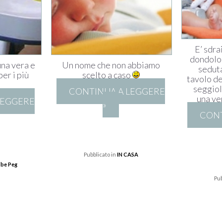
E’ sdra
dondolo,
una vera e
Un nome che non abbiamo
seduta
er i più
scelto a caso
tavolo de
seggiol
CONTINUA A LEGGERE
una ve
LEGGERE
»
CONT
Pubblicato in
IN CASA
 be Peg
Pub