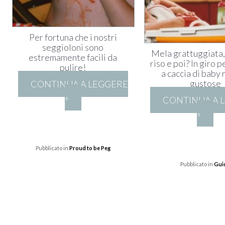
Per fortuna che i nostri
seggioloni sono
Mela grattuggiata,
estremamente facili da
riso e poi? In giro p
pulire!
a caccia di baby 
gustose
CONTINUA A LEGGERE
»
CONTINUA A 
»
Pubblicato in
Proud to be Peg
Pubblicato in
Gui