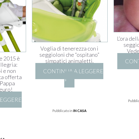
L’ora del
seggi
Voglia di tenerezza con i
Vede
seggioloni che “ospitano”
ne 2015 è
simpatici animaletti.
CONT
llegria:
i e non
CONTINUA A LEGGERE
ca offerta
»
 Pappa
 euro!
LEGGERE
Pubbli
Pubblicato in
IN CASA