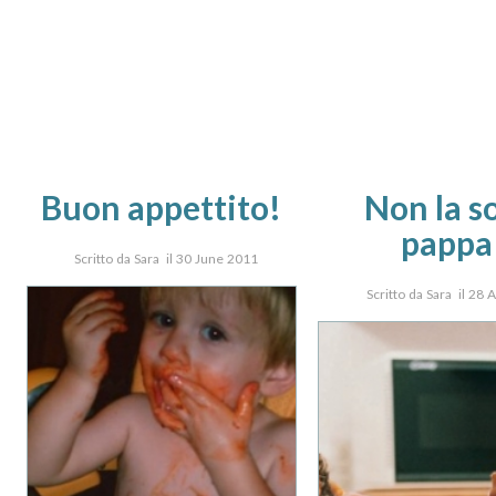
Buon appettito!
Non la so
pappa
Scritto da Sara il 30 June 2011
Scritto da Sara il 28 