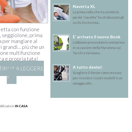
Navetta XL
La prima volta che ho sentito la
parola “navetta” ho strabuzzato gli
occhi. Ero incinta...
ietta con funzione
 seggiolone, prima
E’ arrivato il nuovo Book
 per mangiare al
L'abbiamo presentato in anteprima
i grandi… più che un
in occasione della Maratona sui
one multifunzione
Tacchi e torniamo...
ra e propria tata!
A tutto denim!
INUA A LEGGERE
Scegliere il denim come tessuto
»
per rivestire i nostri modelli è un
omaggio alle...
blicato in
IN CASA