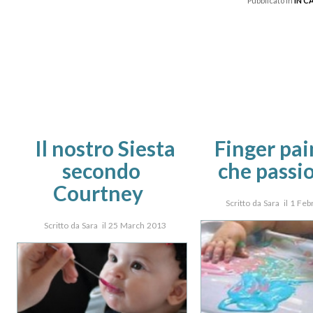
Pubblicato in
IN C
Il nostro Siesta
Finger pai
secondo
che passi
Courtney
Scritto da Sara il 1 Fe
Scritto da Sara il 25 March 2013