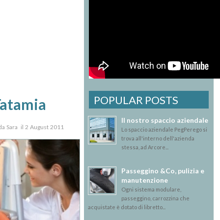
POPULAR POSTS
Tatamia
Il nostro spaccio aziendale
 da Sara il 2 August 2011
Lo spaccio aziendale PegPerego si
trova all'interno dell'azienda
stessa, ad Arcore...
Passeggino &Co, pulizia e
manutenzione
Ogni sistema modulare,
passeggino, carrozzina che
acquistate è dotato di libretto...