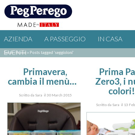
AZIENDA
A PASSEGGIO
IN CASA
EVENTI
Sei in : Home
»
Posts tagged 'seggioloni'
Primavera,
Prima P
cambia il menù…
Zero3, i 
colori!
Scritto da Sara il 30 March 2015
Scritto da Sara il 13 F