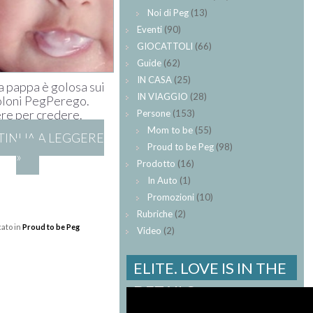
Noi di Peg
(13)
Eventi
(90)
GIOCATTOLI
(66)
Guide
(62)
IN CASA
(25)
la pappa è golosa sui
IN VIAGGIO
(28)
oloni PegPerego.
re per credere.
Persone
(153)
Mom to be
(55)
INUA A LEGGERE
Proud to be Peg
(98)
»
Prodotto
(16)
In Auto
(1)
Promozioni
(10)
Rubriche
(2)
cato in
Proud to be Peg
Video
(2)
ELITE. LOVE IS IN THE
DETAILS.