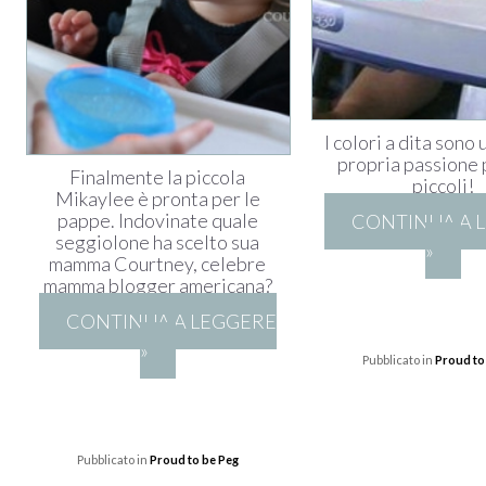
I colori a dita sono 
propria passione p
Finalmente la piccola
piccoli!
Mikaylee è pronta per le
pappe. Indovinate quale
CONTINUA A 
seggiolone ha scelto sua
»
mamma Courtney, celebre
mamma blogger americana?
CONTINUA A LEGGERE
»
Pubblicato in
Proud to
Pubblicato in
Proud to be Peg