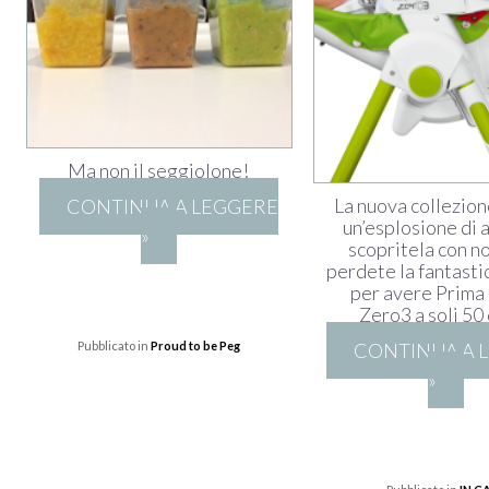
Ma non il seggiolone!
La nuova collezio
CONTINUA A LEGGERE
un’esplosione di a
»
scopritela con no
perdete la fantasti
per avere Prima
Zero3 a soli 50
Pubblicato in
Proud to be Peg
CONTINUA A 
»