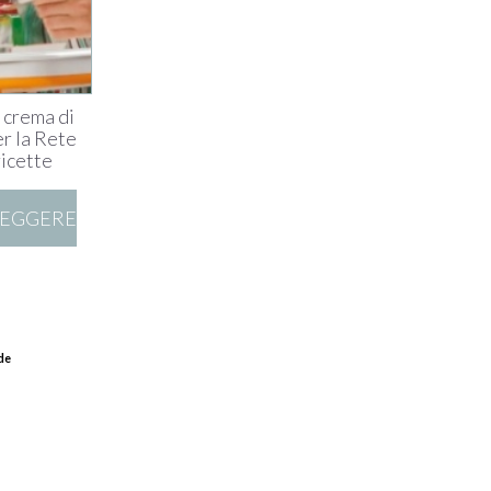
 crema di
er la Rete
ricette
LEGGERE
de