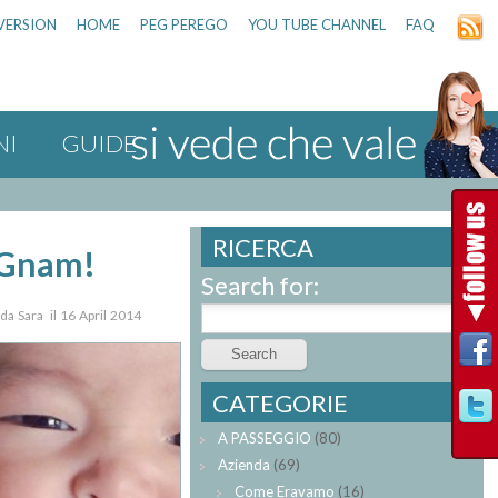
VERSION
HOME
PEG PEREGO
YOU TUBE CHANNEL
FAQ
NI
GUIDE
RICERCA
Gnam!
Search for:
 da Sara il 16 April 2014
CATEGORIE
A PASSEGGIO
(80)
Azienda
(69)
Come Eravamo
(16)