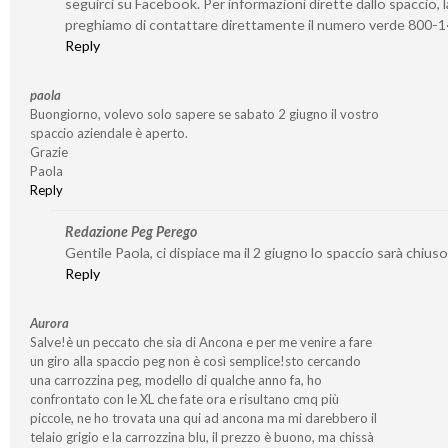
seguirci su Facebook. Per informazioni dirette dallo spaccio, l
preghiamo di contattare direttamente il numero verde 800-
Reply
paola
Buongiorno, volevo solo sapere se sabato 2 giugno il vostro
spaccio aziendale è aperto.
Grazie
Paola
Reply
Redazione Peg Perego
Gentile Paola, ci dispiace ma il 2 giugno lo spaccio sarà chiuso
Reply
Aurora
Salve!è un peccato che sia di Ancona e per me venire a fare
un giro alla spaccio peg non è così semplice!sto cercando
una carrozzina peg, modello di qualche anno fa, ho
confrontato con le XL che fate ora e risultano cmq più
piccole, ne ho trovata una qui ad ancona ma mi darebbero il
telaio grigio e la carrozzina blu, il prezzo è buono, ma chissà