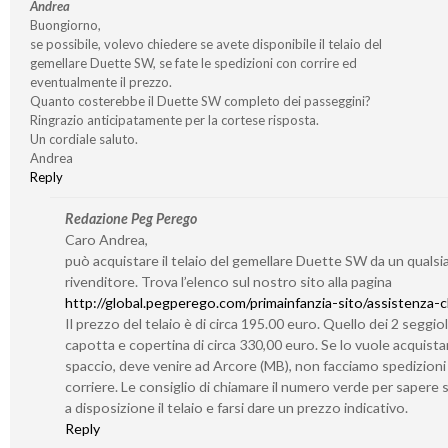
Andrea
Buongiorno,
se possibile, volevo chiedere se avete disponibile il telaio del
gemellare Duette SW, se fate le spedizioni con corrire ed
eventualmente il prezzo.
Quanto costerebbe il Duette SW completo dei passeggini?
Ringrazio anticipatamente per la cortese risposta.
Un cordiale saluto.
Andrea
Reply
Redazione Peg Perego
Caro Andrea,
può acquistare il telaio del gemellare Duette SW da un qualsia
rivenditore. Trova l’elenco sul nostro sito alla pagina
http://global.pegperego.com/primainfanzia-sito/assistenza-cl
Il prezzo del telaio è di circa 195.00 euro. Quello dei 2 seggiol
capotta e copertina di circa 330,00 euro. Se lo vuole acquistar
spaccio, deve venire ad Arcore (MB), non facciamo spedizioni
corriere. Le consiglio di chiamare il numero verde per sapere
a disposizione il telaio e farsi dare un prezzo indicativo.
Reply