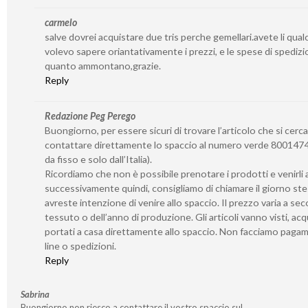
carmelo
salve dovrei acquistare due tris perche gemellari.avete li qua
volevo sapere oriantativamente i prezzi, e le spese di spedizi
quanto ammontano,grazie.
Reply
Redazione Peg Perego
Buongiorno, per essere sicuri di trovare l’articolo che si cerca
contattare direttamente lo spaccio al numero verde 8001474
da fisso e solo dall’Italia).
Ricordiamo che non è possibile prenotare i prodotti e venirli a 
successivamente quindi, consigliamo di chiamare il giorno st
avreste intenzione di venire allo spaccio. Il prezzo varia a se
tessuto o dell’anno di produzione. Gli articoli vanno visti, acq
portati a casa direttamente allo spaccio. Non facciamo paga
line o spedizioni.
Reply
Sabrina
Buongiorno non riesco a contattare il vostro spaccio sul