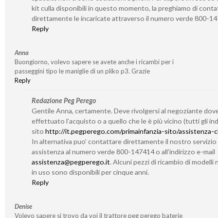
kit culla disponibili in questo momento, la preghiamo di conta
direttamente le incaricate attraverso il numero verde 800-1
Reply
Anna
Buongiorno, volevo sapere se avete anche i ricambi per i
passeggini tipo le maniglie di un pliko p3. Grazie
Reply
Redazione Peg Perego
Gentile Anna, certamente. Deve rivolgersi al negoziante dov
effettuato l’acquisto o a quello che le è più vicino (tutti gli indi
sito
http://it.pegperego.com/primainfanzia-sito/assistenza-cl
In alternativa puo’ contattare direttamente il nostro servizio 
assistenza al numero verde 800-147414 o all’indirizzo e-mail
assistenza@pegperego.it
. Alcuni pezzi di ricambio di modelli 
in uso sono disponibili per cinque anni.
Reply
Denise
Volevo sapere si trovo da voi il trattore peg perego baterie