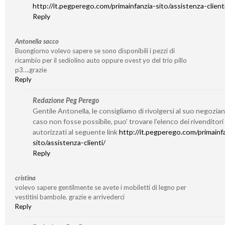
http://it.pegperego.com/primainfanzia-sito/assistenza-client
Reply
Antonella sacco
Buongiorno volevo sapere se sono disponibili i pezzi di
ricambio per il sediolino auto oppure ovest yo del trio pillo
p3….grazie
Reply
Redazione Peg Perego
Gentile Antonella, le consigliamo di rivolgersi al suo negozian
caso non fosse possibile, puo’ trovare l’elenco dei rivenditori
autorizzati al seguente link
http://it.pegperego.com/primainf
sito/assistenza-clienti/
Reply
cristina
volevo sapere gentilmente se avete i mobiletti di legno per
vestitini bambole. grazie e arrivederci
Reply