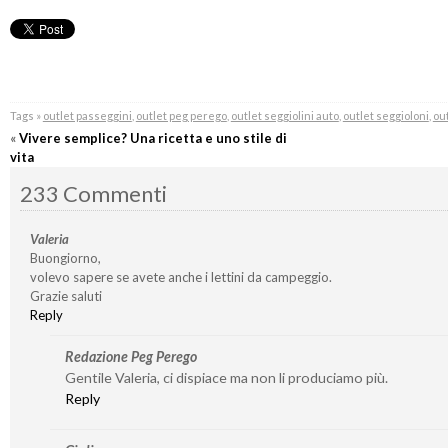
Tags »
outlet passeggini
,
outlet peg perego
,
outlet seggiolini auto
,
outlet seggioloni
,
out
«
Vivere semplice? Una ricetta e uno stile di
vita
233 Commenti
Valeria
Buongiorno,
volevo sapere se avete anche i lettini da campeggio.
Grazie saluti
Reply
Redazione Peg Perego
Gentile Valeria, ci dispiace ma non li produciamo più.
Reply