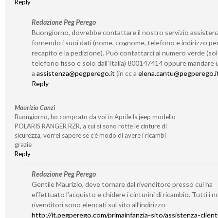
Reply
Redazione Peg Perego
Buongiorno, dovrebbe contattare il nostro servizio assisten
fornendo i suoi dati (nome, cognome, telefono e indirizzo per 
recapito e la pedizione). Può contattarci al numero verde (so
telefono fisso e solo dall’Italia) 800147414 oppure mandare 
a
assistenza@pegperego.it
(in cc a
elena.cantu@pegperego.i
Reply
Maurizio Canzi
Buongiorno, ho comprato da voi in Aprile ls jeep modello
POLARIS RANGER RZR, a cui si sono rotte le cinture di
sicurezza, vorrei sapere se c’è modo di avere i ricambi
grazie
Reply
Redazione Peg Perego
Gentile Maurizio, deve tornare dal rivenditore presso cui ha
effettuato l’acquisto e chidere i cinturini di ricambio. Tutti i n
rivenditori sono elencati sul sito all’indirizzo
http://it.pegperego.com/primainfanzia-sito/assistenza-client