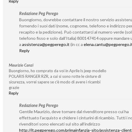
Reply
Redazione Peg Perego
Buongiorno, dovrebbe contattare il nostro servizio assisten
fornendo i suoi dati (nome, cognome, telefono e indirizzo per 
recapito e la pedizione). Può contattarci al numero verde (so
telefono fisso e solo dall’Italia) 800147414 oppure mandare 
a
assistenza@pegperego.it
(in cc a
elena.cantu@pegperego.i
Reply
Maurizio Canzi
Buongiorno, ho comprato da voi in Aprile ls jeep modello
POLARIS RANGER RZR, a cui si sono rotte le cinture di
sicurezza, vorrei sapere se c’è modo di avere i ricambi
grazie
Reply
Redazione Peg Perego
Gentile Maurizio, deve tornare dal rivenditore presso cui ha
effettuato l’acquisto e chidere i cinturini di ricambio. Tutti i n
rivenditori sono elencati sul sito all’indirizzo
http://it.pegperego.com/primainfanzia-sito/assistenza-client