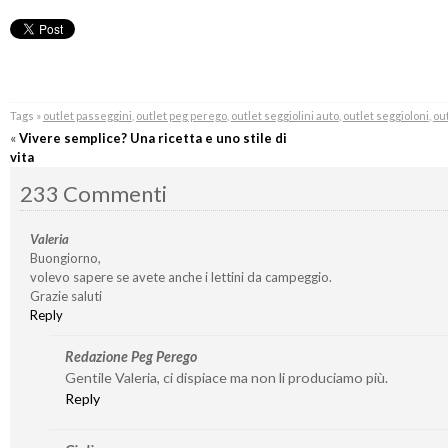
Tags »
outlet passeggini
,
outlet peg perego
,
outlet seggiolini auto
,
outlet seggioloni
,
out
«
Vivere semplice? Una ricetta e uno stile di
vita
233 Commenti
Valeria
Buongiorno,
volevo sapere se avete anche i lettini da campeggio.
Grazie saluti
Reply
Redazione Peg Perego
Gentile Valeria, ci dispiace ma non li produciamo più.
Reply