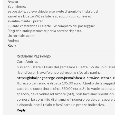
Andrea
Buongiorno,
se possibile, volevo chiedere se avete disponibile il telaio del
gemellare Duette SW, se fate le spedizioni con corrire ed
eventualmente il prezzo.
Quanto costerebbe il Duette SW completo dei passeggini?
Ringrazio anticipatamente per la cortese risposta.
Un cordiale saluto.
Andrea
Reply
Redazione Peg Perego
Caro Andrea,
può acquistare il telaio del gemellare Duette SW da un qualsia
rivenditore. Trova l’elenco sul nostro sito alla pagina
http://global.pegperego.com/primainfanzia-sito/assistenza-cl
Il prezzo del telaio è di circa 195.00 euro. Quello dei 2 seggiol
capotta e copertina di circa 330,00 euro. Se lo vuole acquistar
spaccio, deve venire ad Arcore (MB), non facciamo spedizioni
corriere. Le consiglio di chiamare il numero verde per sapere
a disposizione il telaio e farsi dare un prezzo indicativo.
Reply