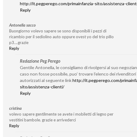
http://it.pegperego.com/primainfanzia-sito/assistenza-client
Reply
Antonella sacco
Buongiorno volevo sapere se sono disponibili i pezzi di
ricambio per il sediolino auto oppure ovest yo del trio pillo
p3….grazie
Reply
Redazione Peg Perego
Gentile Antonella, le consigliamo di rivolgersi al suo negozian
caso non fosse possibile, puo’ trovare l’elenco dei rivenditori
autorizzati al seguente link
http://it.pegperego.com/primainf
sito/assistenza-clienti/
Reply
cristina
volevo sapere gentilmente se avete i mobiletti di legno per
vestitini bambole. grazie e arrivederci
Reply