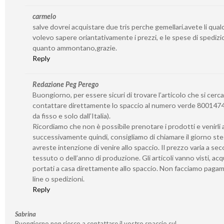
carmelo
salve dovrei acquistare due tris perche gemellari.avete li qua
volevo sapere oriantativamente i prezzi, e le spese di spedizi
quanto ammontano,grazie.
Reply
Redazione Peg Perego
Buongiorno, per essere sicuri di trovare l’articolo che si cerca
contattare direttamente lo spaccio al numero verde 8001474
da fisso e solo dall’Italia).
Ricordiamo che non è possibile prenotare i prodotti e venirli a 
successivamente quindi, consigliamo di chiamare il giorno st
avreste intenzione di venire allo spaccio. Il prezzo varia a se
tessuto o dell’anno di produzione. Gli articoli vanno visti, acq
portati a casa direttamente allo spaccio. Non facciamo paga
line o spedizioni.
Reply
Sabrina
Buongiorno non riesco a contattare il vostro spaccio sul