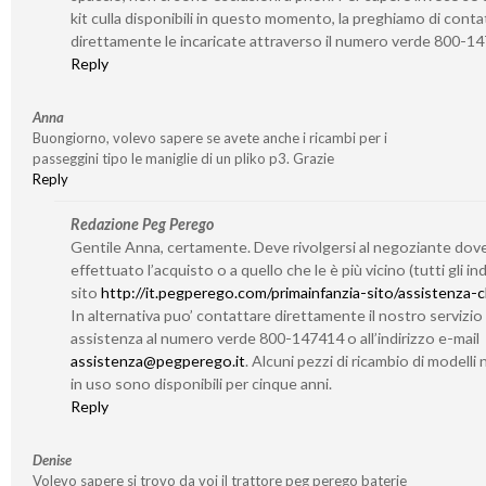
kit culla disponibili in questo momento, la preghiamo di conta
direttamente le incaricate attraverso il numero verde 800-1
Reply
Anna
Buongiorno, volevo sapere se avete anche i ricambi per i
passeggini tipo le maniglie di un pliko p3. Grazie
Reply
Redazione Peg Perego
Gentile Anna, certamente. Deve rivolgersi al negoziante dov
effettuato l’acquisto o a quello che le è più vicino (tutti gli indi
sito
http://it.pegperego.com/primainfanzia-sito/assistenza-cl
In alternativa puo’ contattare direttamente il nostro servizio 
assistenza al numero verde 800-147414 o all’indirizzo e-mail
assistenza@pegperego.it
. Alcuni pezzi di ricambio di modelli 
in uso sono disponibili per cinque anni.
Reply
Denise
Volevo sapere si trovo da voi il trattore peg perego baterie