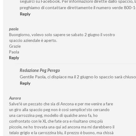
seguirci su Facebook. Per informazioni dirette dallo spaccio, l
preghiamo di contattare direttamente il numero verde 800-
Reply
paola
Buongiorno, volevo solo sapere se sabato 2 giugno il vostro
spaccio aziendale è aperto.
Grazie
Paola
Reply
Redazione Peg Perego
Gentile Paola, ci dispiace ma il 2 giugno lo spaccio sarà chiuso
Reply
Aurora
Salve!è un peccato che sia di Ancona e per me venire a fare
un giro alla spaccio peg non è così semplice!sto cercando
una carrozzina peg, modello di qualche anno fa, ho
confrontato con le XL che fate ora e risultano cmq più
piccole, ne ho trovata una qui ad ancona ma mi darebbero il
telaio grigio e la carrozzina blu, il prezzo è buono, ma chissà