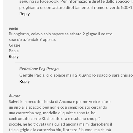
seguirci su Facebook. Per informazioni dirette dallo spaccio, l
preghiamo di contattare direttamente il numero verde 800-
Reply
paola
Buongiorno, volevo solo sapere se sabato 2 giugno il vostro
spaccio aziendale è aperto.
Grazie
Paola
Reply
Redazione Peg Perego
Gentile Paola, ci dispiace ma il 2 giugno lo spaccio sarà chiuso
Reply
Aurora
Salve!è un peccato che sia di Ancona e per me venire a fare
un giro alla spaccio peg non è così semplice!sto cercando
una carrozzina peg, modello di qualche anno fa, ho
confrontato con le XL che fate ora e risultano cmq più
piccole, ne ho trovata una qui ad ancona ma mi darebbero il
telaio grigio e la carrozzina blu, il prezzo è buono, ma chissà