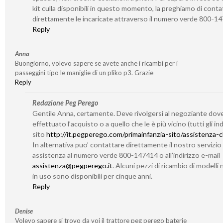
kit culla disponibili in questo momento, la preghiamo di conta
direttamente le incaricate attraverso il numero verde 800-1
Reply
Anna
Buongiorno, volevo sapere se avete anche i ricambi per i
passeggini tipo le maniglie di un pliko p3. Grazie
Reply
Redazione Peg Perego
Gentile Anna, certamente. Deve rivolgersi al negoziante dov
effettuato l’acquisto o a quello che le è più vicino (tutti gli indi
sito
http://it.pegperego.com/primainfanzia-sito/assistenza-cl
In alternativa puo’ contattare direttamente il nostro servizio 
assistenza al numero verde 800-147414 o all’indirizzo e-mail
assistenza@pegperego.it
. Alcuni pezzi di ricambio di modelli 
in uso sono disponibili per cinque anni.
Reply
Denise
Volevo sapere si trovo da voi il trattore peg perego baterie