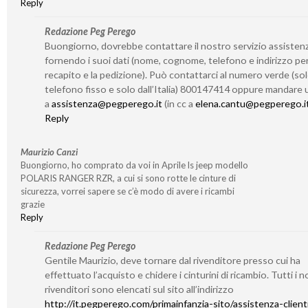
Reply
Redazione Peg Perego
Buongiorno, dovrebbe contattare il nostro servizio assisten
fornendo i suoi dati (nome, cognome, telefono e indirizzo per 
recapito e la pedizione). Può contattarci al numero verde (so
telefono fisso e solo dall’Italia) 800147414 oppure mandare 
a
assistenza@pegperego.it
(in cc a
elena.cantu@pegperego.i
Reply
Maurizio Canzi
Buongiorno, ho comprato da voi in Aprile ls jeep modello
POLARIS RANGER RZR, a cui si sono rotte le cinture di
sicurezza, vorrei sapere se c’è modo di avere i ricambi
grazie
Reply
Redazione Peg Perego
Gentile Maurizio, deve tornare dal rivenditore presso cui ha
effettuato l’acquisto e chidere i cinturini di ricambio. Tutti i n
rivenditori sono elencati sul sito all’indirizzo
http://it.pegperego.com/primainfanzia-sito/assistenza-client