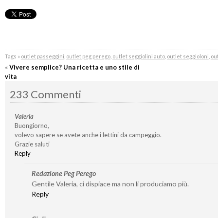
Tags »
outlet passeggini
,
outlet peg perego
,
outlet seggiolini auto
,
outlet seggioloni
,
out
«
Vivere semplice? Una ricetta e uno stile di
vita
233 Commenti
Valeria
Buongiorno,
volevo sapere se avete anche i lettini da campeggio.
Grazie saluti
Reply
Redazione Peg Perego
Gentile Valeria, ci dispiace ma non li produciamo più.
Reply