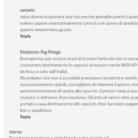
carmelo
salve dovrei acquistare due tris perche gemellari.avete li qua
volevo sapere oriantativamente i prezzi, e le spese di spedizi
quanto ammontano,grazie.
Reply
Redazione Peg Perego
Buongiorno, per essere sicuri di trovare l’articolo che si cerca
contattare direttamente lo spaccio al numero verde 8001474
da fisso e solo dall’Italia).
Ricordiamo che non è possibile prenotare i prodotti e venirli a 
successivamente quindi, consigliamo di chiamare il giorno st
avreste intenzione di venire allo spaccio. Il prezzo varia a se
tessuto o dell’anno di produzione. Gli articoli vanno visti, acq
portati a casa direttamente allo spaccio. Non facciamo paga
line o spedizioni.
Reply
Sabrina
Buongiorno non riesco a contattare il vostro spaccio sul