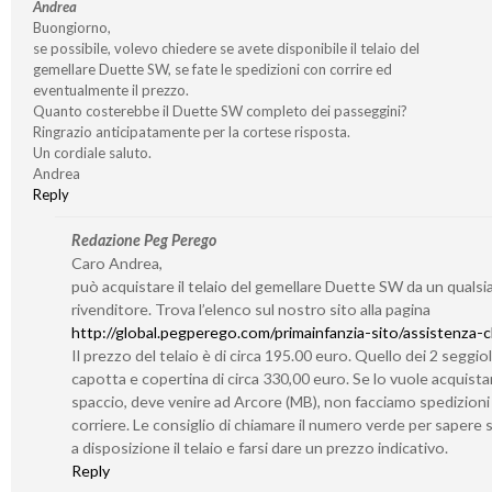
Andrea
Buongiorno,
se possibile, volevo chiedere se avete disponibile il telaio del
gemellare Duette SW, se fate le spedizioni con corrire ed
eventualmente il prezzo.
Quanto costerebbe il Duette SW completo dei passeggini?
Ringrazio anticipatamente per la cortese risposta.
Un cordiale saluto.
Andrea
Reply
Redazione Peg Perego
Caro Andrea,
può acquistare il telaio del gemellare Duette SW da un qualsia
rivenditore. Trova l’elenco sul nostro sito alla pagina
http://global.pegperego.com/primainfanzia-sito/assistenza-cl
Il prezzo del telaio è di circa 195.00 euro. Quello dei 2 seggiol
capotta e copertina di circa 330,00 euro. Se lo vuole acquistar
spaccio, deve venire ad Arcore (MB), non facciamo spedizioni
corriere. Le consiglio di chiamare il numero verde per sapere
a disposizione il telaio e farsi dare un prezzo indicativo.
Reply