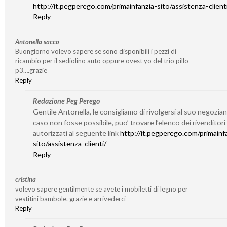
http://it.pegperego.com/primainfanzia-sito/assistenza-client
Reply
Antonella sacco
Buongiorno volevo sapere se sono disponibili i pezzi di
ricambio per il sediolino auto oppure ovest yo del trio pillo
p3….grazie
Reply
Redazione Peg Perego
Gentile Antonella, le consigliamo di rivolgersi al suo negozian
caso non fosse possibile, puo’ trovare l’elenco dei rivenditori
autorizzati al seguente link
http://it.pegperego.com/primainf
sito/assistenza-clienti/
Reply
cristina
volevo sapere gentilmente se avete i mobiletti di legno per
vestitini bambole. grazie e arrivederci
Reply