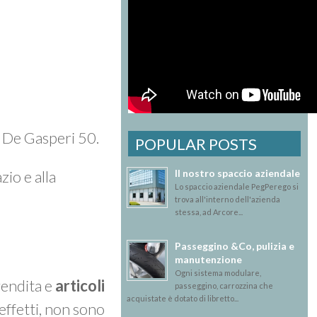
A. De Gasperi 50.
POPULAR POSTS
Il nostro spaccio aziendale
zio e alla
Lo spaccio aziendale PegPerego si
trova all'interno dell'azienda
stessa, ad Arcore...
Passeggino &Co, pulizia e
manutenzione
Ogni sistema modulare,
vendita e
articoli
passeggino, carrozzina che
acquistate è dotato di libretto...
effetti, non sono