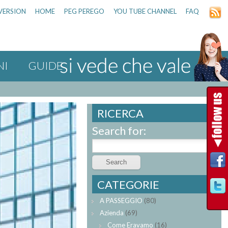
VERSION
HOME
PEG PEREGO
YOU TUBE CHANNEL
FAQ
NI
GUIDE
RICERCA
Search for:
CATEGORIE
A PASSEGGIO
(80)
Azienda
(69)
Come Eravamo
(16)