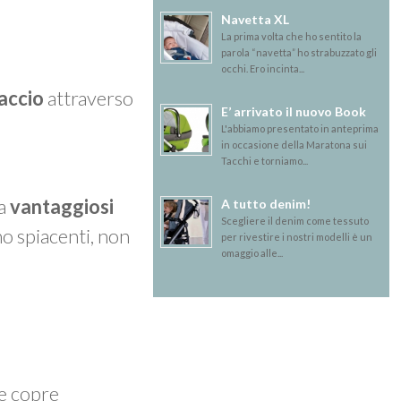
Navetta XL
La prima volta che ho sentito la
parola “navetta” ho strabuzzato gli
occhi. Ero incinta...
accio
attraverso
E’ arrivato il nuovo Book
L'abbiamo presentato in anteprima
in occasione della Maratona sui
Tacchi e torniamo...
ma
vantaggiosi
A tutto denim!
Scegliere il denim come tessuto
mo spiacenti, non
per rivestire i nostri modelli è un
omaggio alle...
 e copre