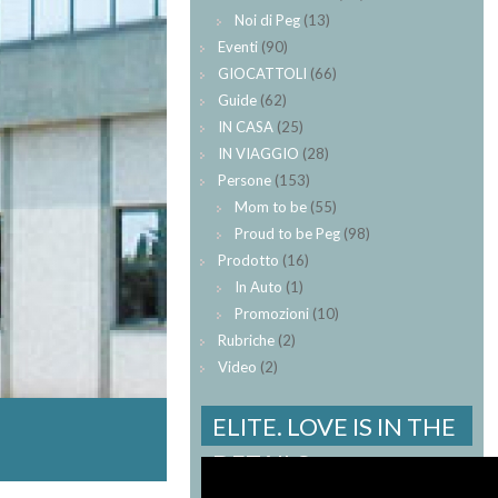
Noi di Peg
(13)
Eventi
(90)
GIOCATTOLI
(66)
Guide
(62)
IN CASA
(25)
IN VIAGGIO
(28)
Persone
(153)
Mom to be
(55)
Proud to be Peg
(98)
Prodotto
(16)
In Auto
(1)
Promozioni
(10)
Rubriche
(2)
Video
(2)
ELITE. LOVE IS IN THE
DETAILS.