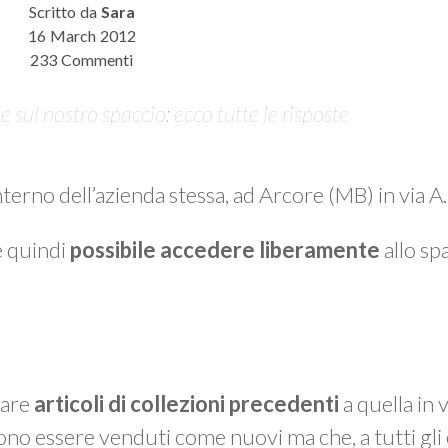
Scritto da
Sara
16 March 2012
233 Commenti
sul nostro spaccio: ecco tutte le risposte
interno dell’azienda stessa, ad Arcore (MB) in via 
è quindi
possibile accedere liberamente
allo spa
vare
articoli di collezioni precedenti
a quella in 
ono essere venduti come nuovi ma che, a tutti gli 