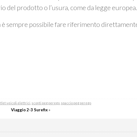
prio del prodotto o l’usura, come da legge europea
a
è sempre possibile fare riferimento direttamen
tlet veicoli elettrici
,
sconti peg perego
,
spaccio peg perego
Viaggio 2-3 Surefix
»