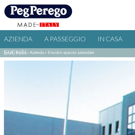
AZIENDA
A PASSEGGIO
IN CASA
EVENTI
Sei in : Home
»
Azienda
»
Il nostro spaccio aziendale