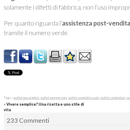
solamente i difetti di fabbrica, non l’uso impro
Per quanto riguarda l’
assistenza post-vendit
tramite il numero verde.
Tags »
outlet passeggini
,
outlet peg perego
,
outlet seggiolini auto
,
outlet seggioloni
,
ou
«
Vivere semplice? Una ricetta e uno stile di
vita
233 Commenti