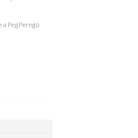
.
te a PegPerego