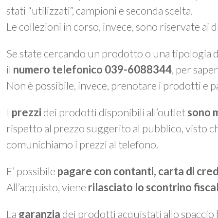
stati “utilizzati”, campioni e seconda scelta.
Le collezioni in corso, invece, sono riservate ai 
Se state cercando un prodotto o una tipologia di
il
numero telefonico 039-6088344
, per saper
Non è possibile, invece, prenotare i prodotti e p
I
prezzi
dei prodotti disponibili all’outlet
sono m
rispetto al prezzo suggerito al pubblico, visto c
comunichiamo i prezzi al telefono.
E’ possibile
pagare con contanti, carta di cre
All’acquisto, viene
rilasciato lo
scontrino fisca
La
garanzia
dei prodotti acquistati allo spaccio