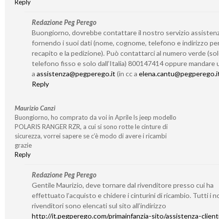
Reply
Redazione Peg Perego
Buongiorno, dovrebbe contattare il nostro servizio assisten
fornendo i suoi dati (nome, cognome, telefono e indirizzo per 
recapito e la pedizione). Può contattarci al numero verde (so
telefono fisso e solo dall’Italia) 800147414 oppure mandare 
a
assistenza@pegperego.it
(in cc a
elena.cantu@pegperego.i
Reply
Maurizio Canzi
Buongiorno, ho comprato da voi in Aprile ls jeep modello
POLARIS RANGER RZR, a cui si sono rotte le cinture di
sicurezza, vorrei sapere se c’è modo di avere i ricambi
grazie
Reply
Redazione Peg Perego
Gentile Maurizio, deve tornare dal rivenditore presso cui ha
effettuato l’acquisto e chidere i cinturini di ricambio. Tutti i n
rivenditori sono elencati sul sito all’indirizzo
http://it.pegperego.com/primainfanzia-sito/assistenza-client