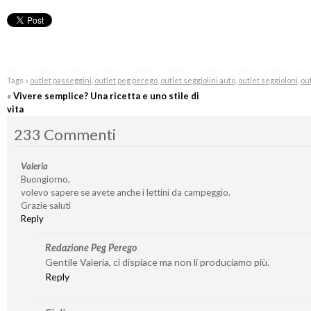
Tags »
outlet passeggini
,
outlet peg perego
,
outlet seggiolini auto
,
outlet seggioloni
,
out
«
Vivere semplice? Una ricetta e uno stile di
vita
233 Commenti
Valeria
Buongiorno,
volevo sapere se avete anche i lettini da campeggio.
Grazie saluti
Reply
Redazione Peg Perego
Gentile Valeria, ci dispiace ma non li produciamo più.
Reply