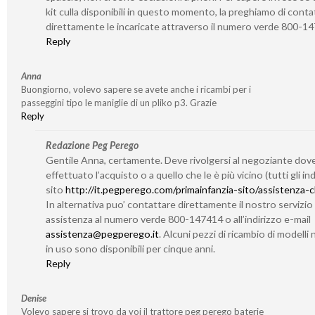
kit culla disponibili in questo momento, la preghiamo di conta
direttamente le incaricate attraverso il numero verde 800-1
Reply
Anna
Buongiorno, volevo sapere se avete anche i ricambi per i
passeggini tipo le maniglie di un pliko p3. Grazie
Reply
Redazione Peg Perego
Gentile Anna, certamente. Deve rivolgersi al negoziante dov
effettuato l’acquisto o a quello che le è più vicino (tutti gli indi
sito
http://it.pegperego.com/primainfanzia-sito/assistenza-cl
In alternativa puo’ contattare direttamente il nostro servizio 
assistenza al numero verde 800-147414 o all’indirizzo e-mail
assistenza@pegperego.it
. Alcuni pezzi di ricambio di modelli 
in uso sono disponibili per cinque anni.
Reply
Denise
Volevo sapere si trovo da voi il trattore peg perego baterie