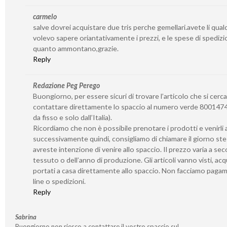
carmelo
salve dovrei acquistare due tris perche gemellari.avete li qua
volevo sapere oriantativamente i prezzi, e le spese di spedizi
quanto ammontano,grazie.
Reply
Redazione Peg Perego
Buongiorno, per essere sicuri di trovare l’articolo che si cerca
contattare direttamente lo spaccio al numero verde 8001474
da fisso e solo dall’Italia).
Ricordiamo che non è possibile prenotare i prodotti e venirli a 
successivamente quindi, consigliamo di chiamare il giorno st
avreste intenzione di venire allo spaccio. Il prezzo varia a se
tessuto o dell’anno di produzione. Gli articoli vanno visti, acq
portati a casa direttamente allo spaccio. Non facciamo paga
line o spedizioni.
Reply
Sabrina
Buongiorno non riesco a contattare il vostro spaccio sul