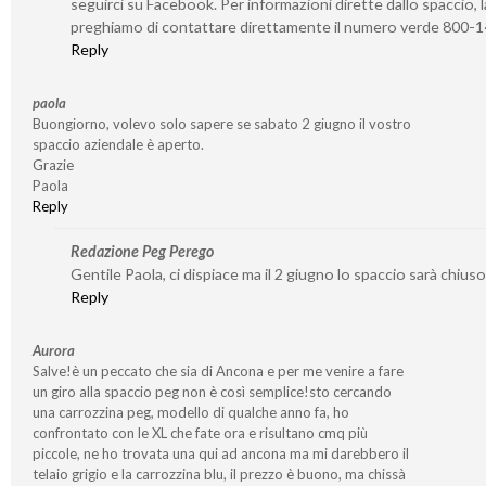
seguirci su Facebook. Per informazioni dirette dallo spaccio, l
preghiamo di contattare direttamente il numero verde 800-
Reply
paola
Buongiorno, volevo solo sapere se sabato 2 giugno il vostro
spaccio aziendale è aperto.
Grazie
Paola
Reply
Redazione Peg Perego
Gentile Paola, ci dispiace ma il 2 giugno lo spaccio sarà chiuso
Reply
Aurora
Salve!è un peccato che sia di Ancona e per me venire a fare
un giro alla spaccio peg non è così semplice!sto cercando
una carrozzina peg, modello di qualche anno fa, ho
confrontato con le XL che fate ora e risultano cmq più
piccole, ne ho trovata una qui ad ancona ma mi darebbero il
telaio grigio e la carrozzina blu, il prezzo è buono, ma chissà