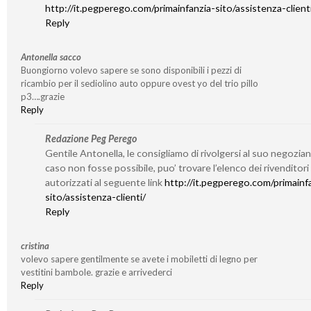
http://it.pegperego.com/primainfanzia-sito/assistenza-client
Reply
Antonella sacco
Buongiorno volevo sapere se sono disponibili i pezzi di
ricambio per il sediolino auto oppure ovest yo del trio pillo
p3….grazie
Reply
Redazione Peg Perego
Gentile Antonella, le consigliamo di rivolgersi al suo negozian
caso non fosse possibile, puo’ trovare l’elenco dei rivenditori
autorizzati al seguente link
http://it.pegperego.com/primainf
sito/assistenza-clienti/
Reply
cristina
volevo sapere gentilmente se avete i mobiletti di legno per
vestitini bambole. grazie e arrivederci
Reply