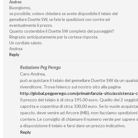
Andrea
Buongiorno,
se possibile, volevo chiedere se avete disponibile il telaio del
gemellare Duette SW, se fate le spedizioni con corrire ed
eventualmente il prezzo.
Quanto costerebbe il Duette SW completo dei passeggini?
Ringrazio anticipatamente per la cortese risposta.
Un cordiale saluto.
Andrea
Reply
Redazione Peg Perego
Caro Andrea,
può acquistare il telaio del gemellare Duette SW da un qualsia
rivenditore. Trova l’elenco sul nostro sito alla pagina
http://global.pegperego.com/primainfanzia-sito/assistenza-cl
Il prezzo del telaio è di circa 195.00 euro. Quello dei 2 seggiol
capotta e copertina di circa 330,00 euro. Se lo vuole acquistar
spaccio, deve venire ad Arcore (MB), non facciamo spedizioni
corriere. Le consiglio di chiamare il numero verde per sapere
a disposizione il telaio e farsi dare un prezzo indicativo.
Reply