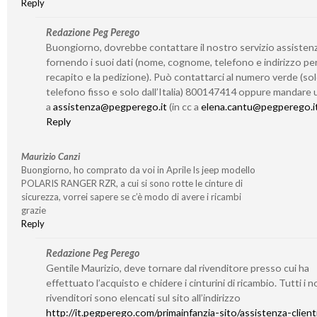
Reply
Redazione Peg Perego
Buongiorno, dovrebbe contattare il nostro servizio assisten
fornendo i suoi dati (nome, cognome, telefono e indirizzo per 
recapito e la pedizione). Può contattarci al numero verde (so
telefono fisso e solo dall’Italia) 800147414 oppure mandare 
a
assistenza@pegperego.it
(in cc a
elena.cantu@pegperego.i
Reply
Maurizio Canzi
Buongiorno, ho comprato da voi in Aprile ls jeep modello
POLARIS RANGER RZR, a cui si sono rotte le cinture di
sicurezza, vorrei sapere se c’è modo di avere i ricambi
grazie
Reply
Redazione Peg Perego
Gentile Maurizio, deve tornare dal rivenditore presso cui ha
effettuato l’acquisto e chidere i cinturini di ricambio. Tutti i n
rivenditori sono elencati sul sito all’indirizzo
http://it.pegperego.com/primainfanzia-sito/assistenza-client