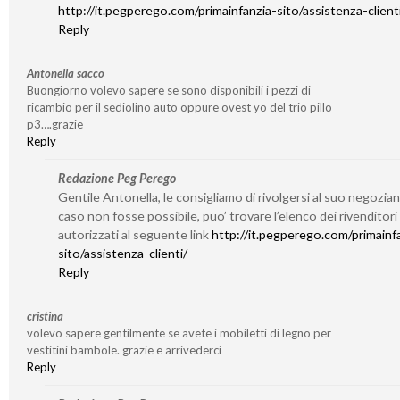
http://it.pegperego.com/primainfanzia-sito/assistenza-client
Reply
Antonella sacco
Buongiorno volevo sapere se sono disponibili i pezzi di
ricambio per il sediolino auto oppure ovest yo del trio pillo
p3….grazie
Reply
Redazione Peg Perego
Gentile Antonella, le consigliamo di rivolgersi al suo negozian
caso non fosse possibile, puo’ trovare l’elenco dei rivenditori
autorizzati al seguente link
http://it.pegperego.com/primainf
sito/assistenza-clienti/
Reply
cristina
volevo sapere gentilmente se avete i mobiletti di legno per
vestitini bambole. grazie e arrivederci
Reply