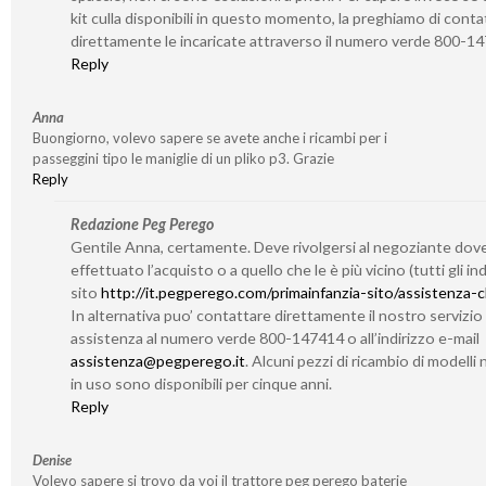
kit culla disponibili in questo momento, la preghiamo di conta
direttamente le incaricate attraverso il numero verde 800-1
Reply
Anna
Buongiorno, volevo sapere se avete anche i ricambi per i
passeggini tipo le maniglie di un pliko p3. Grazie
Reply
Redazione Peg Perego
Gentile Anna, certamente. Deve rivolgersi al negoziante dov
effettuato l’acquisto o a quello che le è più vicino (tutti gli indi
sito
http://it.pegperego.com/primainfanzia-sito/assistenza-cl
In alternativa puo’ contattare direttamente il nostro servizio 
assistenza al numero verde 800-147414 o all’indirizzo e-mail
assistenza@pegperego.it
. Alcuni pezzi di ricambio di modelli 
in uso sono disponibili per cinque anni.
Reply
Denise
Volevo sapere si trovo da voi il trattore peg perego baterie