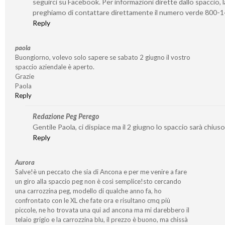
seguirci su Facebook. Per informazioni dirette dallo spaccio, l
preghiamo di contattare direttamente il numero verde 800-
Reply
paola
Buongiorno, volevo solo sapere se sabato 2 giugno il vostro
spaccio aziendale è aperto.
Grazie
Paola
Reply
Redazione Peg Perego
Gentile Paola, ci dispiace ma il 2 giugno lo spaccio sarà chiuso
Reply
Aurora
Salve!è un peccato che sia di Ancona e per me venire a fare
un giro alla spaccio peg non è così semplice!sto cercando
una carrozzina peg, modello di qualche anno fa, ho
confrontato con le XL che fate ora e risultano cmq più
piccole, ne ho trovata una qui ad ancona ma mi darebbero il
telaio grigio e la carrozzina blu, il prezzo è buono, ma chissà