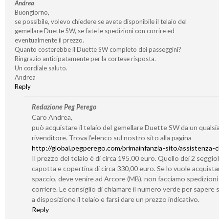
Andrea
Buongiorno,
se possibile, volevo chiedere se avete disponibile il telaio del
gemellare Duette SW, se fate le spedizioni con corrire ed
eventualmente il prezzo.
Quanto costerebbe il Duette SW completo dei passeggini?
Ringrazio anticipatamente per la cortese risposta.
Un cordiale saluto.
Andrea
Reply
Redazione Peg Perego
Caro Andrea,
può acquistare il telaio del gemellare Duette SW da un qualsia
rivenditore. Trova l’elenco sul nostro sito alla pagina
http://global.pegperego.com/primainfanzia-sito/assistenza-cl
Il prezzo del telaio è di circa 195.00 euro. Quello dei 2 seggiol
capotta e copertina di circa 330,00 euro. Se lo vuole acquistar
spaccio, deve venire ad Arcore (MB), non facciamo spedizioni
corriere. Le consiglio di chiamare il numero verde per sapere
a disposizione il telaio e farsi dare un prezzo indicativo.
Reply