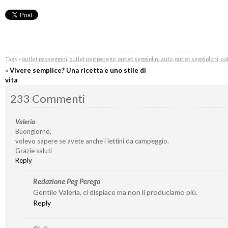
Tags »
outlet passeggini
,
outlet peg perego
,
outlet seggiolini auto
,
outlet seggioloni
,
out
«
Vivere semplice? Una ricetta e uno stile di
vita
233 Commenti
Valeria
Buongiorno,
volevo sapere se avete anche i lettini da campeggio.
Grazie saluti
Reply
Redazione Peg Perego
Gentile Valeria, ci dispiace ma non li produciamo più.
Reply