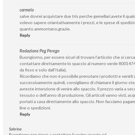
carmelo
salve dovrei acquistare due tris perche gemellari.avete li qua
volevo sapere oriantativamente i prezzi, e le spese di spedizi
quanto ammontano,grazie.
Reply
Redazione Peg Perego
Buongiorno, per essere sicuri di trovare l’articolo che si cerca
contattare direttamente lo spaccio al numero verde 8001474
da fisso e solo dall’Italia).
Ricordiamo che non è possibile prenotare i prodotti e venirli a 
successivamente quindi, consigliamo di chiamare il giorno st
avreste intenzione di venire allo spaccio. Il prezzo varia a se
tessuto o dell’anno di produzione. Gli articoli vanno visti, acq
portati a casa direttamente allo spaccio. Non facciamo paga
line o spedizioni.
Reply
Sabrina
Buongiorno non riesco a contattare il vostro spaccio sul