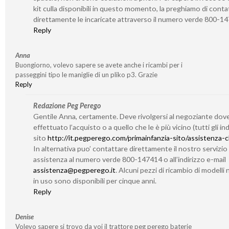
kit culla disponibili in questo momento, la preghiamo di conta
direttamente le incaricate attraverso il numero verde 800-1
Reply
Anna
Buongiorno, volevo sapere se avete anche i ricambi per i
passeggini tipo le maniglie di un pliko p3. Grazie
Reply
Redazione Peg Perego
Gentile Anna, certamente. Deve rivolgersi al negoziante dov
effettuato l’acquisto o a quello che le è più vicino (tutti gli indi
sito
http://it.pegperego.com/primainfanzia-sito/assistenza-cl
In alternativa puo’ contattare direttamente il nostro servizio 
assistenza al numero verde 800-147414 o all’indirizzo e-mail
assistenza@pegperego.it
. Alcuni pezzi di ricambio di modelli 
in uso sono disponibili per cinque anni.
Reply
Denise
Volevo sapere si trovo da voi il trattore peg perego baterie