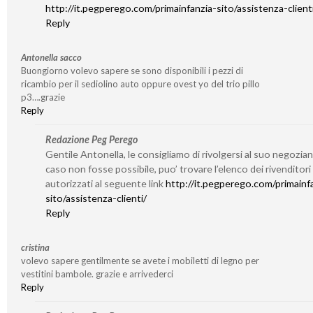
http://it.pegperego.com/primainfanzia-sito/assistenza-client
Reply
Antonella sacco
Buongiorno volevo sapere se sono disponibili i pezzi di
ricambio per il sediolino auto oppure ovest yo del trio pillo
p3….grazie
Reply
Redazione Peg Perego
Gentile Antonella, le consigliamo di rivolgersi al suo negozian
caso non fosse possibile, puo’ trovare l’elenco dei rivenditori
autorizzati al seguente link
http://it.pegperego.com/primainf
sito/assistenza-clienti/
Reply
cristina
volevo sapere gentilmente se avete i mobiletti di legno per
vestitini bambole. grazie e arrivederci
Reply