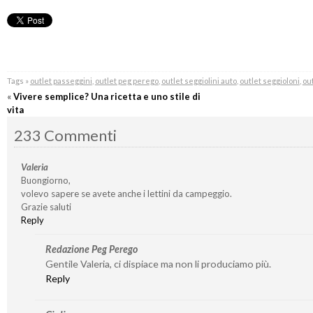
Tags »
outlet passeggini
,
outlet peg perego
,
outlet seggiolini auto
,
outlet seggioloni
,
out
«
Vivere semplice? Una ricetta e uno stile di
vita
233 Commenti
Valeria
Buongiorno,
volevo sapere se avete anche i lettini da campeggio.
Grazie saluti
Reply
Redazione Peg Perego
Gentile Valeria, ci dispiace ma non li produciamo più.
Reply