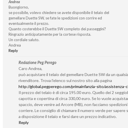
Andrea
Buongiorno,
se possibile, volevo chiedere se avete disponibile il telaio del
gemellare Duette SW, se fate le spedizioni con corrire ed
eventualmente il prezzo.
Quanto costerebbe il Duette SW completo dei passeggini?
Ringrazio anticipatamente per la cortese risposta.
Un cordiale saluto.
Andrea
Reply
Redazione Peg Perego
Caro Andrea,
può acquistare il telaio del gemellare Duette SW da un qualsia
rivenditore. Trova l’elenco sul nostro sito alla pagina
http://global.pegperego.com/primainfanzia-sito/assistenza-cl
Il prezzo del telaio è di circa 195.00 euro. Quello dei 2 seggiol
capotta e copertina di circa 330,00 euro. Se lo vuole acquistar
spaccio, deve venire ad Arcore (MB), non facciamo spedizioni
corriere. Le consiglio di chiamare il numero verde per sapere
a disposizione il telaio e farsi dare un prezzo indicativo.
Reply