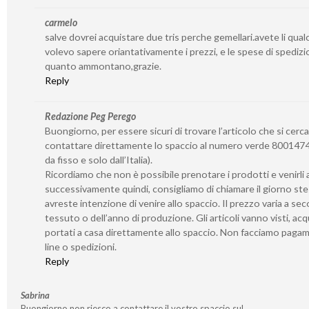
carmelo
salve dovrei acquistare due tris perche gemellari.avete li qua
volevo sapere oriantativamente i prezzi, e le spese di spedizi
quanto ammontano,grazie.
Reply
Redazione Peg Perego
Buongiorno, per essere sicuri di trovare l’articolo che si cerca
contattare direttamente lo spaccio al numero verde 8001474
da fisso e solo dall’Italia).
Ricordiamo che non è possibile prenotare i prodotti e venirli a 
successivamente quindi, consigliamo di chiamare il giorno st
avreste intenzione di venire allo spaccio. Il prezzo varia a se
tessuto o dell’anno di produzione. Gli articoli vanno visti, acq
portati a casa direttamente allo spaccio. Non facciamo paga
line o spedizioni.
Reply
Sabrina
Buongiorno non riesco a contattare il vostro spaccio sul