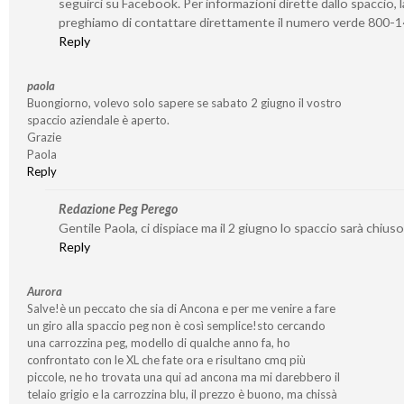
seguirci su Facebook. Per informazioni dirette dallo spaccio, l
preghiamo di contattare direttamente il numero verde 800-
Reply
paola
Buongiorno, volevo solo sapere se sabato 2 giugno il vostro
spaccio aziendale è aperto.
Grazie
Paola
Reply
Redazione Peg Perego
Gentile Paola, ci dispiace ma il 2 giugno lo spaccio sarà chiuso
Reply
Aurora
Salve!è un peccato che sia di Ancona e per me venire a fare
un giro alla spaccio peg non è così semplice!sto cercando
una carrozzina peg, modello di qualche anno fa, ho
confrontato con le XL che fate ora e risultano cmq più
piccole, ne ho trovata una qui ad ancona ma mi darebbero il
telaio grigio e la carrozzina blu, il prezzo è buono, ma chissà