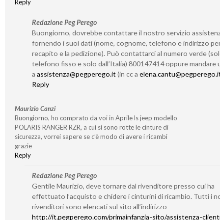
Reply
Redazione Peg Perego
Buongiorno, dovrebbe contattare il nostro servizio assisten
fornendo i suoi dati (nome, cognome, telefono e indirizzo per 
recapito e la pedizione). Può contattarci al numero verde (so
telefono fisso e solo dall’Italia) 800147414 oppure mandare 
a
assistenza@pegperego.it
(in cc a
elena.cantu@pegperego.i
Reply
Maurizio Canzi
Buongiorno, ho comprato da voi in Aprile ls jeep modello
POLARIS RANGER RZR, a cui si sono rotte le cinture di
sicurezza, vorrei sapere se c’è modo di avere i ricambi
grazie
Reply
Redazione Peg Perego
Gentile Maurizio, deve tornare dal rivenditore presso cui ha
effettuato l’acquisto e chidere i cinturini di ricambio. Tutti i n
rivenditori sono elencati sul sito all’indirizzo
http://it.pegperego.com/primainfanzia-sito/assistenza-client