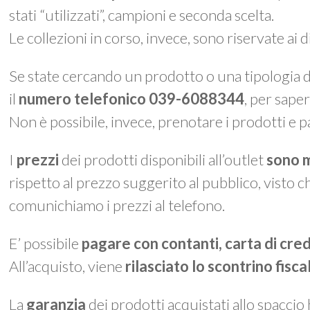
stati “utilizzati”, campioni e seconda scelta.
Le collezioni in corso, invece, sono riservate ai 
Se state cercando un prodotto o una tipologia di
il
numero telefonico 039-6088344
, per saper
Non è possibile, invece, prenotare i prodotti e p
I
prezzi
dei prodotti disponibili all’outlet
sono m
rispetto al prezzo suggerito al pubblico, visto c
comunichiamo i prezzi al telefono.
E’ possibile
pagare con contanti, carta di cre
All’acquisto, viene
rilasciato lo
scontrino fisca
La
garanzia
dei prodotti acquistati allo spaccio