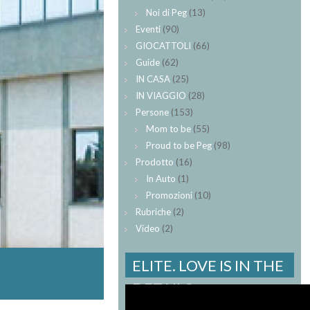
Noi di Peg
(13)
Eventi
(90)
GIOCATTOLI
(66)
Guide
(62)
IN CASA
(25)
IN VIAGGIO
(28)
Persone
(153)
Mom to be
(55)
Proud to be Peg
(98)
Prodotto
(16)
In Auto
(1)
Promozioni
(10)
Rubriche
(2)
Video
(2)
ELITE. LOVE IS IN THE
DETAILS.