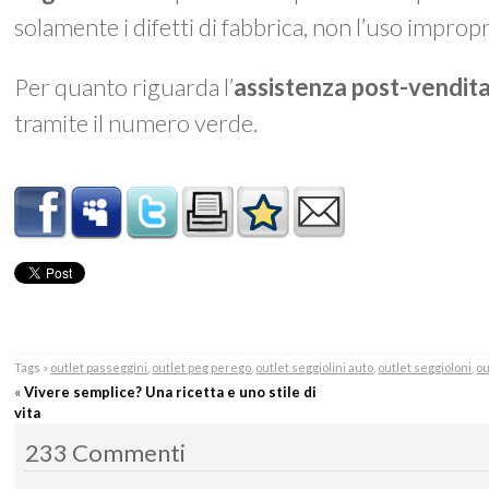
solamente i difetti di fabbrica, non l’uso impro
Per quanto riguarda l’
assistenza post-vendit
tramite il numero verde.
Tags »
outlet passeggini
,
outlet peg perego
,
outlet seggiolini auto
,
outlet seggioloni
,
ou
«
Vivere semplice? Una ricetta e uno stile di
vita
233 Commenti