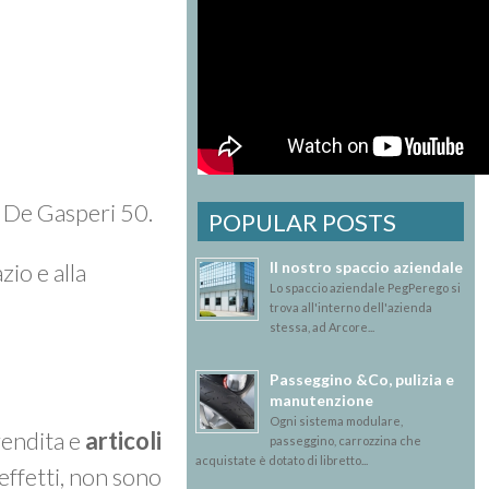
A. De Gasperi 50.
POPULAR POSTS
Il nostro spaccio aziendale
zio e alla
Lo spaccio aziendale PegPerego si
trova all'interno dell'azienda
stessa, ad Arcore...
Passeggino &Co, pulizia e
manutenzione
Ogni sistema modulare,
vendita e
articoli
passeggino, carrozzina che
acquistate è dotato di libretto...
effetti, non sono