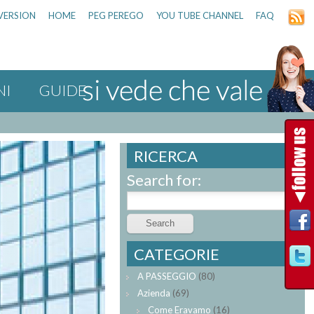
VERSION
HOME
PEG PEREGO
YOU TUBE CHANNEL
FAQ
NI
GUIDE
RICERCA
Search for:
CATEGORIE
A PASSEGGIO
(80)
Azienda
(69)
Come Eravamo
(16)