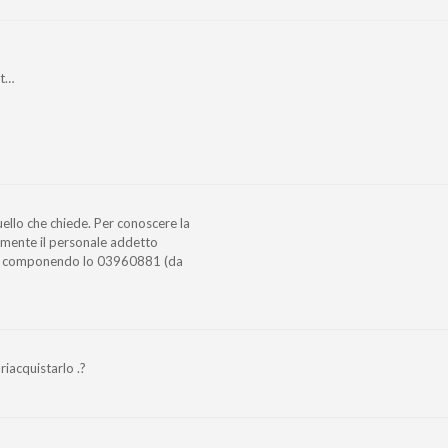
lt…
uello che chiede. Per conoscere la
tamente il personale addetto
 o componendo lo 03960881 (da
riacquistarlo .?