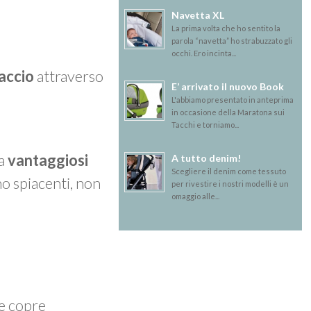
Navetta XL
La prima volta che ho sentito la
parola “navetta” ho strabuzzato gli
occhi. Ero incinta...
accio
attraverso
E’ arrivato il nuovo Book
L'abbiamo presentato in anteprima
in occasione della Maratona sui
Tacchi e torniamo...
ma
vantaggiosi
A tutto denim!
Scegliere il denim come tessuto
mo spiacenti, non
per rivestire i nostri modelli è un
omaggio alle...
 e copre