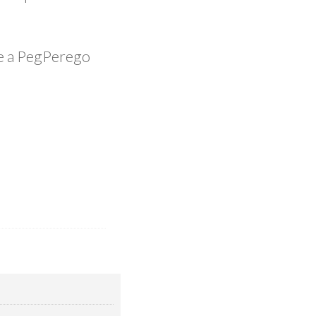
.
te a PegPerego