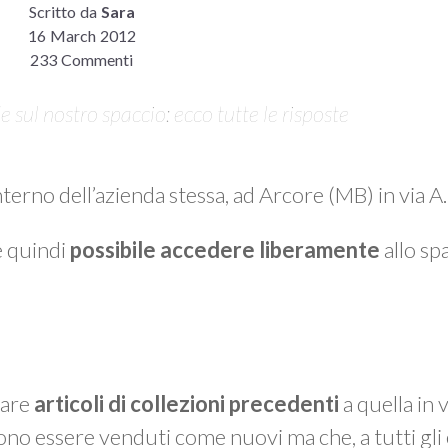
Scritto da
Sara
16 March 2012
233 Commenti
sul nostro spaccio: ecco tutte le risposte
interno dell’azienda stessa, ad Arcore (MB) in via 
è quindi
possibile accedere liberamente
allo spa
vare
articoli di collezioni precedenti
a quella in 
ono essere venduti come nuovi ma che, a tutti gli 