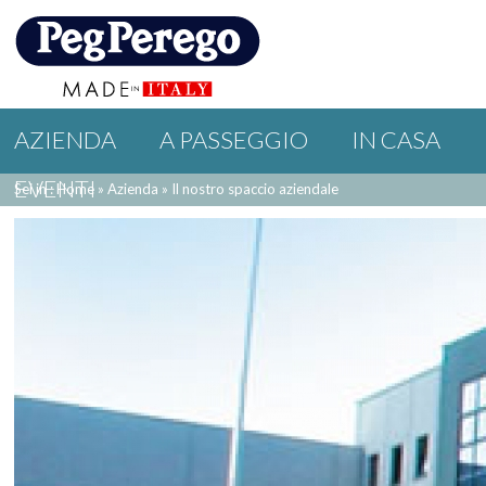
AZIENDA
A PASSEGGIO
IN CASA
EVENTI
Sei in : Home
»
Azienda
»
Il nostro spaccio aziendale