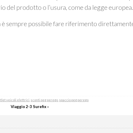
prio del prodotto o l’usura, come da legge europea
a
è sempre possibile fare riferimento direttamen
tlet veicoli elettrici
,
sconti peg perego
,
spaccio peg perego
Viaggio 2-3 Surefix
»