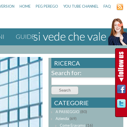
VERSION
HOME
PEG PEREGO
YOU TUBE CHANNEL
FAQ
NI
GUIDE
RICERCA
Search for:
CATEGORIE
A PASSEGGIO
(80)
Azienda
(69)
Come Eravamo
(16)