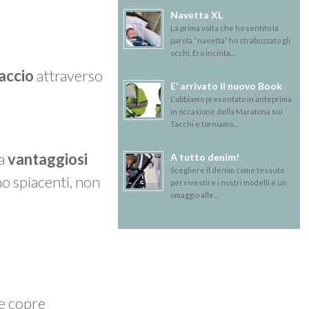
Navetta XL
La prima volta che ho sentito la
parola “navetta” ho strabuzzato gli
occhi. Ero incinta...
accio
attraverso
E’ arrivato il nuovo Book
L'abbiamo presentato in anteprima
in occasione della Maratona sui
Tacchi e torniamo...
ma
vantaggiosi
A tutto denim!
Scegliere il denim come tessuto
mo spiacenti, non
per rivestire i nostri modelli è un
omaggio alle...
 e copre