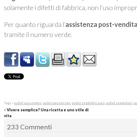
solamente i difetti di fabbrica, non l’uso impro
Per quanto riguarda l’
assistenza post-vendit
tramite il numero verde.
Tags »
outlet passeggini
,
outlet peg perego
,
outlet seggiolini auto
,
outlet seggioloni
,
ou
«
Vivere semplice? Una ricetta e uno stile di
vita
233 Commenti