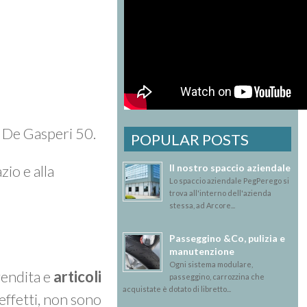
A. De Gasperi 50.
POPULAR POSTS
Il nostro spaccio aziendale
zio e alla
Lo spaccio aziendale PegPerego si
trova all'interno dell'azienda
stessa, ad Arcore...
Passeggino &Co, pulizia e
manutenzione
Ogni sistema modulare,
vendita e
articoli
passeggino, carrozzina che
acquistate è dotato di libretto...
effetti, non sono