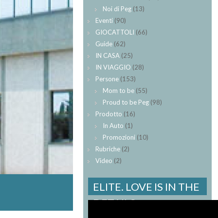
Noi di Peg
(13)
Eventi
(90)
GIOCATTOLI
(66)
Guide
(62)
IN CASA
(25)
IN VIAGGIO
(28)
Persone
(153)
Mom to be
(55)
Proud to be Peg
(98)
Prodotto
(16)
In Auto
(1)
Promozioni
(10)
Rubriche
(2)
Video
(2)
ELITE. LOVE IS IN THE
DETAILS.