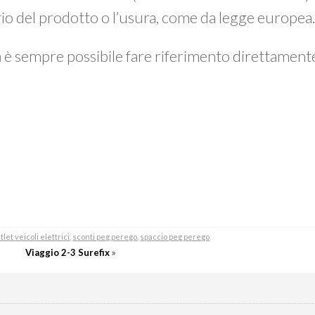
prio del prodotto o l’usura, come da legge europea
a
è sempre possibile fare riferimento direttamen
tlet veicoli elettrici
,
sconti peg perego
,
spaccio peg perego
Viaggio 2-3 Surefix
»