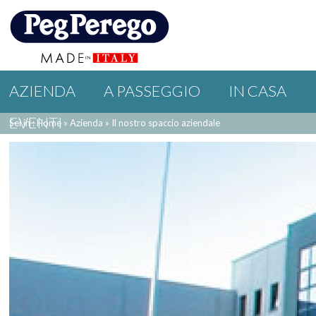
AZIENDA
A PASSEGGIO
IN CASA
EVENTI
Sei in : Home
»
Azienda
»
Il nostro spaccio aziendale