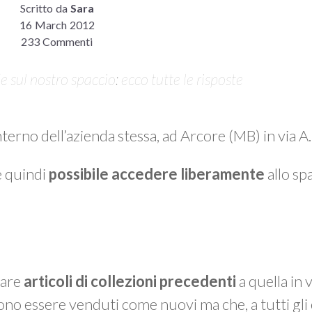
Scritto da
Sara
16 March 2012
233 Commenti
sul nostro spaccio: ecco tutte le risposte
interno dell’azienda stessa, ad Arcore (MB) in via 
è quindi
possibile accedere liberamente
allo spa
vare
articoli di collezioni precedenti
a quella in 
ono essere venduti come nuovi ma che, a tutti gli 