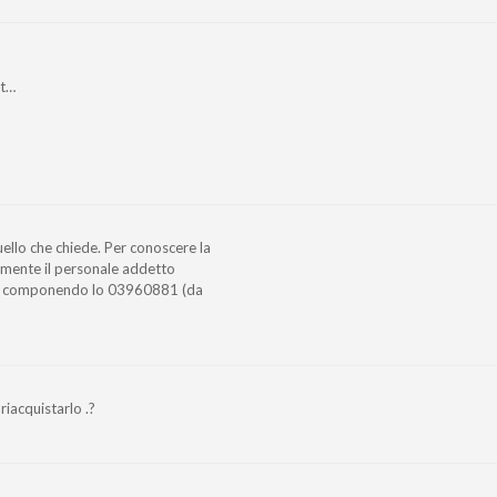
lt…
uello che chiede. Per conoscere la
tamente il personale addetto
 o componendo lo 03960881 (da
riacquistarlo .?