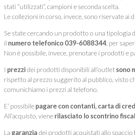
stati “utilizzati”, campioni e seconda scelta.
Le collezioni in corso, invece, sono riservate ai 
Se state cercando un prodotto o una tipologia di
il
numero telefonico 039-6088344
, per saper
Non è possibile, invece, prenotare i prodotti e p
I
prezzi
dei prodotti disponibili all’outlet
sono m
rispetto al prezzo suggerito al pubblico, visto c
comunichiamo i prezzi al telefono.
E’ possibile
pagare con contanti, carta di cre
All’acquisto, viene
rilasciato lo
scontrino fisca
La
garanzia
dei prodotti acquistati allo spaccio