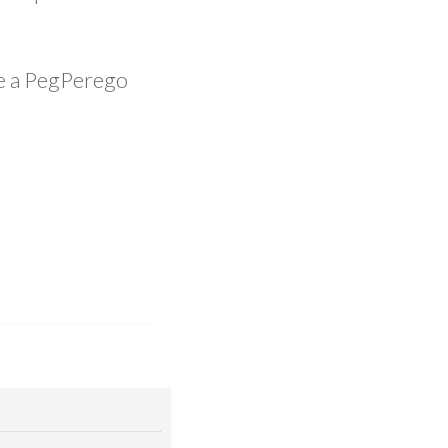
.
te a PegPerego