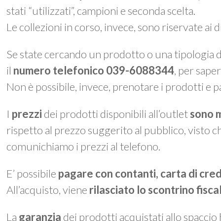
stati “utilizzati”, campioni e seconda scelta.
Le collezioni in corso, invece, sono riservate ai 
Se state cercando un prodotto o una tipologia di
il
numero telefonico 039-6088344
, per saper
Non è possibile, invece, prenotare i prodotti e p
I
prezzi
dei prodotti disponibili all’outlet
sono m
rispetto al prezzo suggerito al pubblico, visto c
comunichiamo i prezzi al telefono.
E’ possibile
pagare con contanti, carta di cre
All’acquisto, viene
rilasciato lo
scontrino fisca
La
garanzia
dei prodotti acquistati allo spaccio