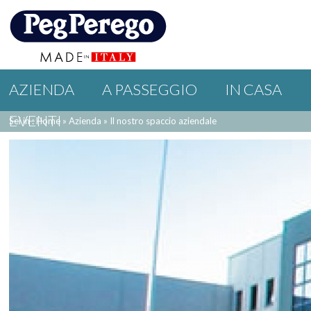
AZIENDA
A PASSEGGIO
IN CASA
EVENTI
Sei in : Home
»
Azienda
»
Il nostro spaccio aziendale