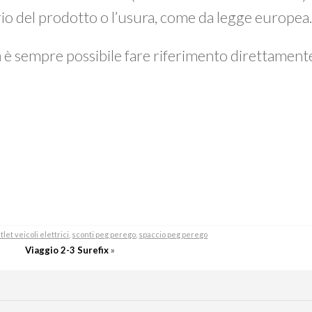
prio del prodotto o l’usura, come da legge europea
a
è sempre possibile fare riferimento direttamen
tlet veicoli elettrici
,
sconti peg perego
,
spaccio peg perego
Viaggio 2-3 Surefix
»