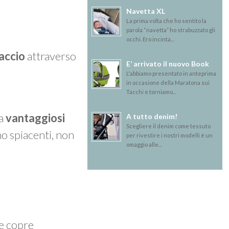
Navetta XL
La prima volta che ho sentito la
parola “navetta” ho strabuzzato gli
occhi. Ero incinta...
accio
attraverso
E’ arrivato il nuovo Book
L'abbiamo presentato in anteprima
in occasione della Maratona sui
Tacchi e torniamo...
ma
vantaggiosi
A tutto denim!
Scegliere il denim come tessuto
mo spiacenti, non
per rivestire i nostri modelli è un
omaggio alle...
 e copre