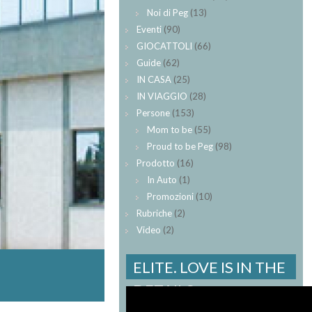
Noi di Peg
(13)
Eventi
(90)
GIOCATTOLI
(66)
Guide
(62)
IN CASA
(25)
IN VIAGGIO
(28)
Persone
(153)
Mom to be
(55)
Proud to be Peg
(98)
Prodotto
(16)
In Auto
(1)
Promozioni
(10)
Rubriche
(2)
Video
(2)
ELITE. LOVE IS IN THE
DETAILS.