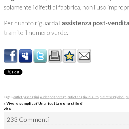
solamente i difetti di fabbrica, non l’uso impro
Per quanto riguarda l’
assistenza post-vendit
tramite il numero verde.
Tags »
outlet passeggini
,
outlet peg perego
,
outlet seggiolini auto
,
outlet seggioloni
,
ou
«
Vivere semplice? Una ricetta e uno stile di
vita
233 Commenti