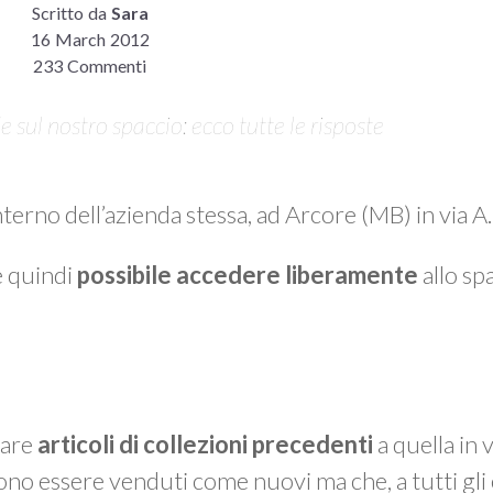
Scritto da
Sara
16 March 2012
233 Commenti
sul nostro spaccio: ecco tutte le risposte
interno dell’azienda stessa, ad Arcore (MB) in via 
è quindi
possibile accedere liberamente
allo spa
vare
articoli di collezioni precedenti
a quella in 
ono essere venduti come nuovi ma che, a tutti gli 