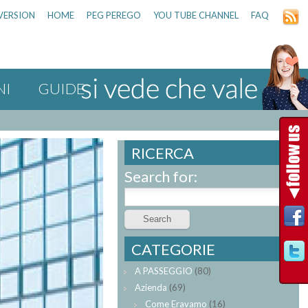
VERSION
HOME
PEG PEREGO
YOU TUBE CHANNEL
FAQ
NI
GUIDE
RICERCA
Search for:
CATEGORIE
A PASSEGGIO
(80)
Azienda
(69)
Come Eravamo
(16)