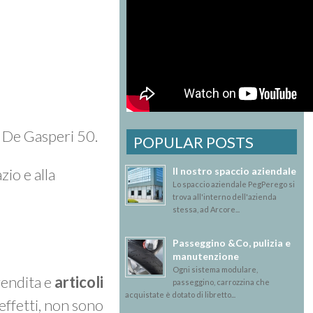
A. De Gasperi 50.
POPULAR POSTS
Il nostro spaccio aziendale
zio e alla
Lo spaccio aziendale PegPerego si
trova all'interno dell'azienda
stessa, ad Arcore...
Passeggino &Co, pulizia e
manutenzione
Ogni sistema modulare,
vendita e
articoli
passeggino, carrozzina che
acquistate è dotato di libretto...
effetti, non sono