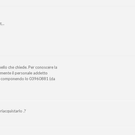
lt…
uello che chiede. Per conoscere la
tamente il personale addetto
 o componendo lo 03960881 (da
riacquistarlo .?