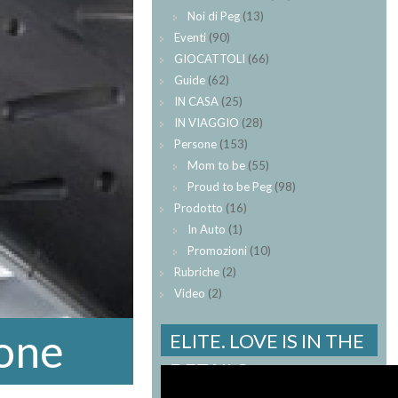
Noi di Peg
(13)
Eventi
(90)
GIOCATTOLI
(66)
Guide
(62)
IN CASA
(25)
IN VIAGGIO
(28)
Persone
(153)
Mom to be
(55)
Proud to be Peg
(98)
Prodotto
(16)
In Auto
(1)
Promozioni
(10)
Rubriche
(2)
Video
(2)
ione
ELITE. LOVE IS IN THE
DETAILS.