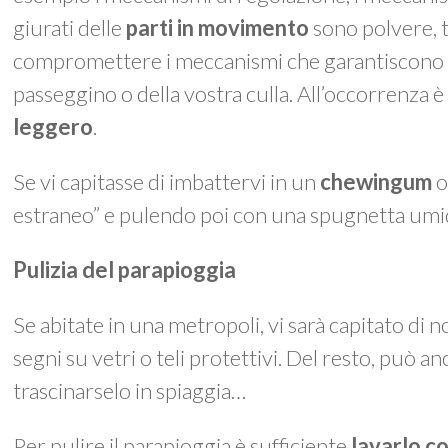
giurati delle
parti in movimento
sono polvere, t
compromettere i meccanismi che garantiscono le
passeggino o della vostra culla. All’occorrenza è
leggero
.
Se vi capitasse di imbattervi in un
chewingum
o
estraneo” e pulendo poi con una spugnetta umi
Pulizia del parapioggia
Se abitate in una metropoli, vi sarà capitato di n
segni su vetri o teli protettivi. Del resto, può an
trascinarselo in spiaggia…
Per pulire il parapioggia è sufficiente
lavarlo c