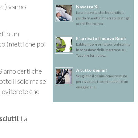
rci) vanno
Navetta XL
La prima volta che ho sentito la
parola “navetta” ho strabuzzato gli
occhi. Ero incinta...
sotto un
E’ arrivato il nuovo Book
o (metti che poi
L'abbiamo presentato in anteprima
in occasione della Maratona sui
Tacchi e torniamo...
 Siamo certi che
A tutto denim!
Scegliere il denim come tessuto
otto il sole ma se
per rivestire i nostri modelli è un
omaggio alle...
a eviterete che
sciutti
. La