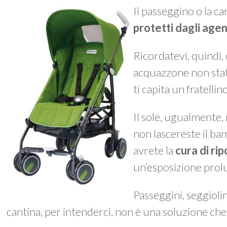
Il passeggino o la c
protetti dagli agen
Ricordatevi, quindi,
acquazzone non stat
ti capita un fratellino
Il sole, ugualmente, 
non lascereste il bam
avrete la
cura di ri
un’esposizione prolun
Passeggini, seggioli
cantina, per intenderci, non è una soluzione che