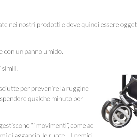
zzate nei nostri prodotti e deve quindi essere ogget
e con un panno umido.
simili.
ciutte per prevenire la ruggine
ne spendere qualche minuto per
 gestiscono “i movimenti”, come ad
mi di aggancio, le ruote… I nemici