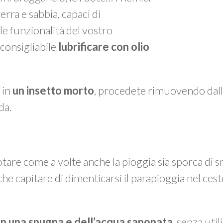
erra e sabbia, capaci di
 funzionalità del vostro
 consigliabile
lubrificare con olio
 in
un insetto
morto
, procedete rimuovendo dall
da.
otare come a volte anche la pioggia sia sporca di sm
che capitare di dimenticarsi il parapioggia nel cest
on una spugna e dell’acqua saponata
, senza util