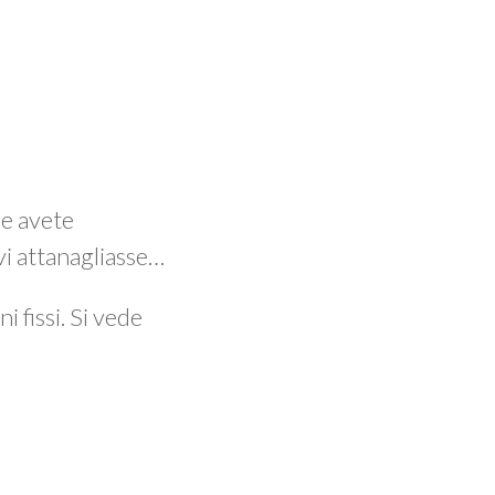
e avete
vi attanagliasse…
i fissi. Si vede