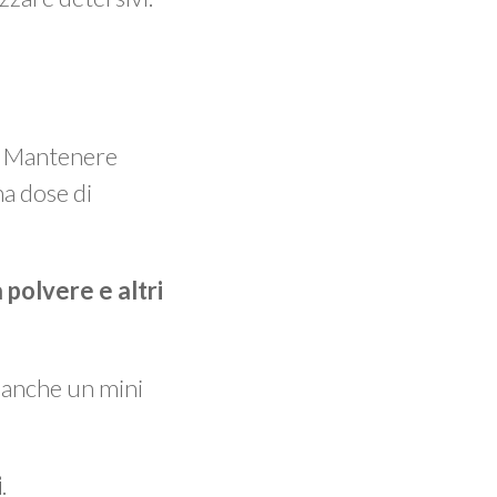
o. Mantenere
na dose di
 polvere e altri
e anche un mini
i
.