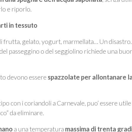
lo e riporlo.
arti in tessuto
 di frutta, gelato, yogurt, marmellata… Un disastr
 del passeggino o del seggiolino richiede una buo
suto devono essere
spazzolate per allontanare la
 tipo con i coriandoli a Carnevale, puo’ essere util
rco” da eliminare.
 mano
a una temperatura
massima di trenta grad