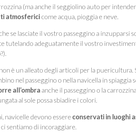
arrozzina (ma anche il seggiolino auto per intende
ti atmosferici
come acqua, pioggia e neve.
 che se lasciate il vostro passeggino a inzupparsi 
e tutelando adeguatamente il vostro investiment
?).
non è un alleato degli articoli per la puericultura.
bino nel passeggino o nella navicella in spiaggia s
porre all’ombra
anche il passeggino o la carrozzin
gata al sole possa sbiadire i colori.
ni, navicelle devono essere
conservati in luoghi a
 ci sentiamo di incoraggiare.