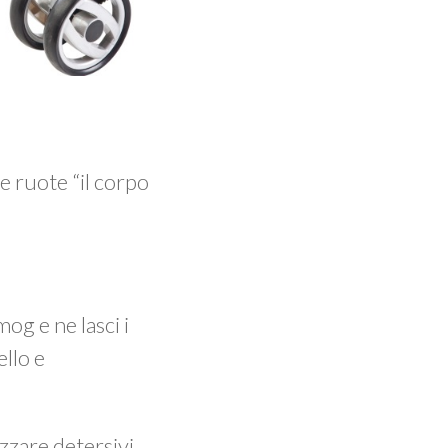
e ruote “il corpo
og e ne lasci i
ello e
izzare detersivi.