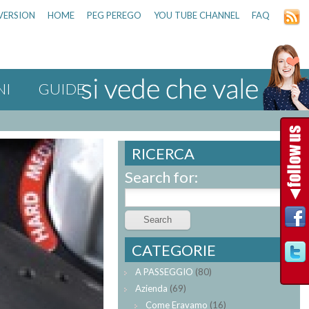
VERSION
HOME
PEG PEREGO
YOU TUBE CHANNEL
FAQ
NI
GUIDE
RICERCA
Search for:
CATEGORIE
A PASSEGGIO
(80)
Azienda
(69)
Come Eravamo
(16)