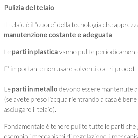
Pulizia del telaio
Il telaio è il “cuore” della tecnologia che appre
manutenzione costante e adeguata
.
Le
parti in plastica
vanno pulite periodicament
E’ importante non usare solventi o altri prodotti 
Le
parti in metallo
devono essere mantenute as
(se avete preso l’acqua rientrando a casa è be
asciugare il telaio).
Fondamentale è tenere pulite tutte le parti che
esempio i meccanismi di regolazione, i meccanis