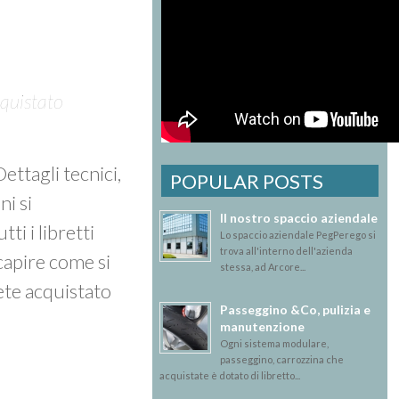
cquistato
 Dettagli tecnici,
POPULAR POSTS
ni si
Il nostro spaccio aziendale
tti i libretti
Lo spaccio aziendale PegPerego si
trova all'interno dell'azienda
 capire come si
stessa, ad Arcore...
ete acquistato
Passeggino &Co, pulizia e
manutenzione
Ogni sistema modulare,
passeggino, carrozzina che
acquistate è dotato di libretto...