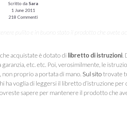
Scritto da
Sara
1 June 2011
218 Commenti
enere pulito e in buono stato il prodotto che avete a
che acquistate è dotato di
libretto di istruzioni
.
garanzia, etc. etc. Poi, verosimilmente, le istruzio
na, non proprio a portata di mano.
Sul sito
trovate tu
 ha voglia di leggersi il libretto d’istruzione per
 dovreste sapere per mantenere il prodotto che av