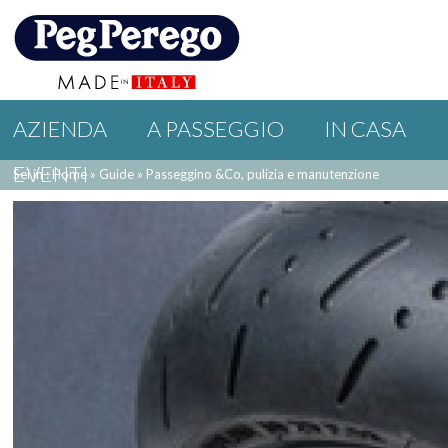
AZIENDA
A PASSEGGIO
IN CASA
EVENTI
Sei in : Home
»
Guide
»
Passeggino &Co, pulizia e manutenzione