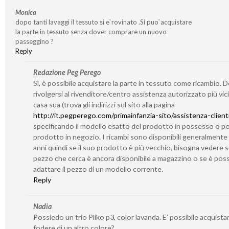
Monica
dopo tanti lavaggi il tessuto si e`rovinato .Si puo`acquistare
la parte in tessuto senza dover comprare un nuovo
passeggino ?
Reply
Redazione Peg Perego
Sì, è possibile acquistare la parte in tessuto come ricambio. 
rivolgersi al rivenditore/centro assistenza autorizzato più vic
casa sua (trova gli indirizzi sul sito alla pagina
http://it.pegperego.com/primainfanzia-sito/assistenza-client
specificando il modello esatto del prodotto in possesso o po
prodotto in negozio. I ricambi sono disponibili generalmente
anni quindi se il suo prodotto è più vecchio, bisogna vedere se
pezzo che cerca è ancora disponibile a magazzino o se è poss
adattare il pezzo di un modello corrente.
Reply
Nadia
Possiedo un trio Pliko p3, color lavanda. E’ possibile acquistar
fodere di un altro colore?