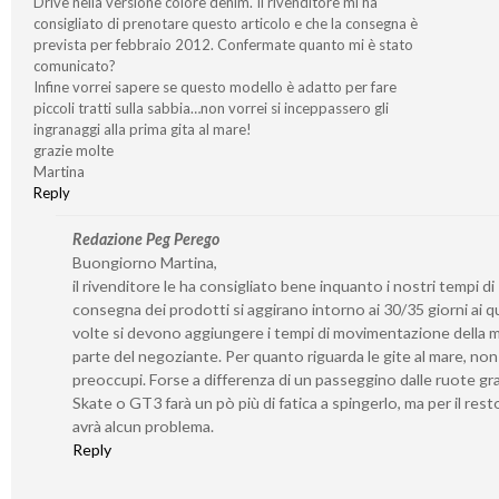
Drive nella versione colore denim. Il rivenditore mi ha
consigliato di prenotare questo articolo e che la consegna è
prevista per febbraio 2012. Confermate quanto mi è stato
comunicato?
Infine vorrei sapere se questo modello è adatto per fare
piccoli tratti sulla sabbia…non vorrei si inceppassero gli
ingranaggi alla prima gita al mare!
grazie molte
Martina
Reply
Redazione Peg Perego
Buongiorno Martina,
il rivenditore le ha consigliato bene inquanto i nostri tempi di
consegna dei prodotti si aggirano intorno ai 30/35 giorni ai qu
volte si devono aggiungere i tempi di movimentazione della 
parte del negoziante. Per quanto riguarda le gite al mare, non 
preoccupi. Forse a differenza di un passeggino dalle ruote gr
Skate o GT3 farà un pò più di fatica a spingerlo, ma per il rest
avrà alcun problema.
Reply