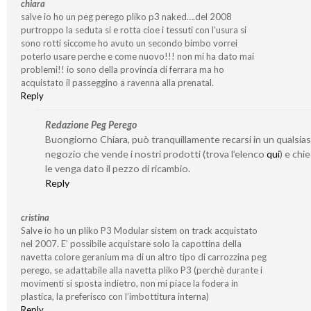
chiara
salve io ho un peg perego pliko p3 naked….del 2008
purtroppo la seduta si e rotta cioe i tessuti con l’usura si
sono rotti siccome ho avuto un secondo bimbo vorrei
poterlo usare perche e come nuovo!!! non mi ha dato mai
problemi!! io sono della provincia di ferrara ma ho
acquistato il passeggino a ravenna alla prenatal.
Reply
Redazione Peg Perego
Buongiorno Chiara, può tranquillamente recarsi in un qualsias
negozio che vende i nostri prodotti (trova l’elenco
qui
) e chi
le venga dato il pezzo di ricambio.
Reply
cristina
Salve io ho un pliko P3 Modular sistem on track acquistato
nel 2007. E’ possibile acquistare solo la capottina della
navetta colore geranium ma di un altro tipo di carrozzina peg
perego, se adattabile alla navetta pliko P3 (perchè durante i
movimenti si sposta indietro, non mi piace la fodera in
plastica, la preferisco con l’imbottitura interna)
Reply