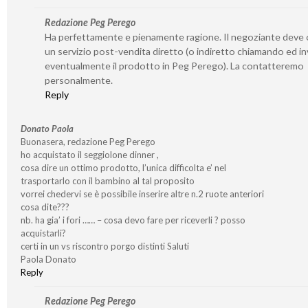
Redazione Peg Perego
Ha perfettamente e pienamente ragione. Il negoziante deve o
un servizio post-vendita diretto (o indiretto chiamando ed i
eventualmente il prodotto in Peg Perego). La contatteremo
personalmente.
Reply
Donato Paola
Buonasera, redazione Peg Perego
ho acquistato il seggiolone dinner ,
cosa dire un ottimo prodotto, l’unica difficolta e’ nel
trasportarlo con il bambino al tal proposito
vorrei chedervi se è possibile inserire altre n.2 ruote anteriori
cosa dite???
nb. ha gia’ i fori …… – cosa devo fare per riceverli ? posso
acquistarli?
certi in un vs riscontro porgo distinti Saluti
Paola Donato
Reply
Redazione Peg Perego