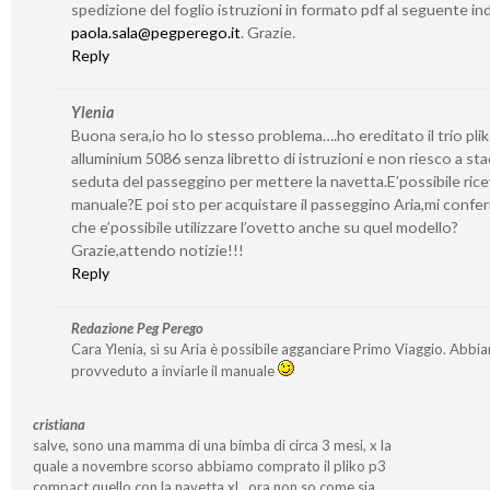
spedizione del foglio istruzioni in formato pdf al seguente ind
paola.sala@pegperego.it
. Grazie.
Reply
Ylenia
Buona sera,io ho lo stesso problema….ho ereditato il trio pli
alluminium 5086 senza libretto di istruzioni e non riesco a sta
seduta del passeggino per mettere la navetta.E’possibile ricev
manuale?E poi sto per acquistare il passeggino Aria,mi confe
che e’possibile utilizzare l’ovetto anche su quel modello?
Grazie,attendo notizie!!!
Reply
Redazione Peg Perego
Cara Ylenia, sì su Aria è possibile agganciare Primo Viaggio. Abbi
provveduto a inviarle il manuale
cristiana
salve, sono una mamma di una bimba di circa 3 mesi, x la
quale a novembre scorso abbiamo comprato il pliko p3
compact quello con la navetta xl…ora non so come sia