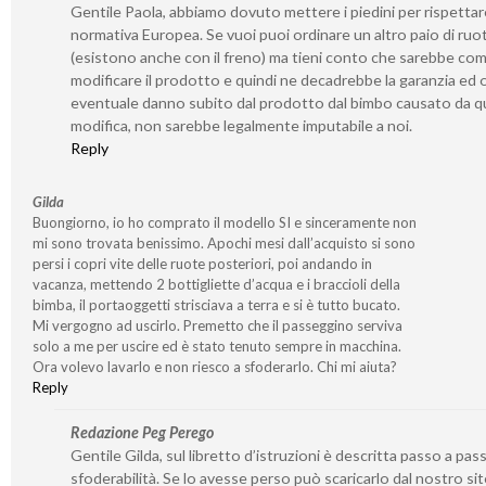
Gentile Paola, abbiamo dovuto mettere i piedini per rispetta
normativa Europea. Se vuoi puoi ordinare un altro paio di ruo
(esistono anche con il freno) ma tieni conto che sarebbe co
modificare il prodotto e quindi ne decadrebbe la garanzia ed 
eventuale danno subito dal prodotto dal bimbo causato da q
modifica, non sarebbe legalmente imputabile a noi.
Reply
Gilda
Buongiorno, io ho comprato il modello SI e sinceramente non
mi sono trovata benissimo. Apochi mesi dall’acquisto si sono
persi i copri vite delle ruote posteriori, poi andando in
vacanza, mettendo 2 bottigliette d’acqua e i braccioli della
bimba, il portaoggetti strisciava a terra e si è tutto bucato.
Mi vergogno ad uscirlo. Premetto che il passeggino serviva
solo a me per uscire ed è stato tenuto sempre in macchina.
Ora volevo lavarlo e non riesco a sfoderarlo. Chi mi aiuta?
Reply
Redazione Peg Perego
Gentile Gilda, sul libretto d’istruzioni è descritta passo a pass
sfoderabilità. Se lo avesse perso può scaricarlo dal nostro si