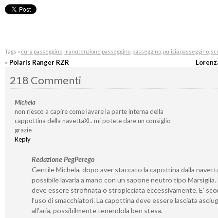
Tags »
cura passeggino
,
manutenzione passeggino
,
passeggino
,
pulizia passeggino
,
sc
«
Polaris Ranger RZR
Lorenz
218 Commenti
Michela
non riesco a capire come lavare la parte interna della
cappottina della navettaXL. mi potete dare un consiglio
grazie
Reply
Redazione PegPerego
Gentile Michela, dopo aver staccato la capottina dalla navetta
possibile lavarla a mano con un sapone neutro tipo Marsiglia
deve essere strofinata o stropicciata eccessivamente. E’ sco
l’uso di smacchiatori. La capottina deve essere lasciata asciu
all’aria, possibilmente tenendola ben stesa.