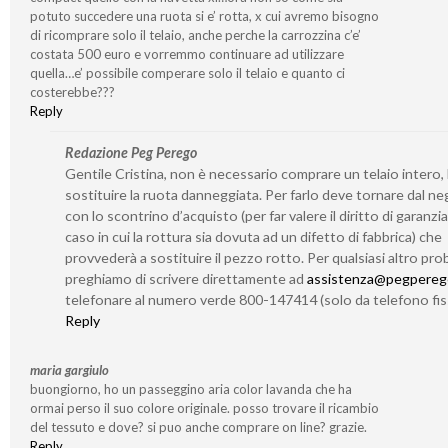
potuto succedere una ruota si e’ rotta, x cui avremo bisogno
di ricomprare solo il telaio, anche perche la carrozzina c’e’
costata 500 euro e vorremmo continuare ad utilizzare
quella…e’ possibile comperare solo il telaio e quanto ci
costerebbe???
Reply
Redazione Peg Perego
Gentile Cristina, non è necessario comprare un telaio intero,
sostituire la ruota danneggiata. Per farlo deve tornare dal n
con lo scontrino d’acquisto (per far valere il diritto di garanzia
caso in cui la rottura sia dovuta ad un difetto di fabbrica) che
provvederà a sostituire il pezzo rotto. Per qualsiasi altro prob
preghiamo di scrivere direttamente ad
assistenza@pegperego
telefonare al numero verde 800-147414 (solo da telefono fis
Reply
maria gargiulo
buongiorno, ho un passeggino aria color lavanda che ha
ormai perso il suo colore originale. posso trovare il ricambio
del tessuto e dove? si puo anche comprare on line? grazie.
Reply