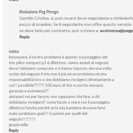
Redazione Peg Perego
Gentile Cristina, sì, può recarsi da un negoziante e richieder
pezzo di ricambio. Se il negoziante non offre questo servizio
se deve farlo per contratto, può scrivere a:
assistenza@pegp
Reply
tabita
buonasera, il nostro problema è questo: il passeggino del
trio pliko compact p3 è difettoso. siamo andati al negozio
dove l’abbiamo comprato e ci hanno risposto che una volta
uscito dal negozio il trio non è più nè un problema nè una
responsabilità loro e che dobbiamo rivolgerci direttamente a
voi!! possibile?????? 500 euro di trio e non ho nessuna
garanzia e assistenza??
aiutateci voi per favore, non sappiamo che fare, a chi
dobbiamo rivolgerci? come faccio a stare con il passeggino
difettoso?anche perchè se la mia bambina dovesse farsi
male sarebbero guai!!! in primis per quelli del
negozio!!!!!!!!!
grazie mille
Reply