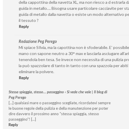
della cappottina della navetta XL, ma non riesco a d estrarla da
guida in metallo…. Bisogna usare particolare cacciavite per st
guida di metallo dalla navetta o esiste un modo alternativo per
il tessuto ?
Reply
Redazione Peg Perego
Mi spiace SIlvia, ma la capottina non è sfoderabile. E’ possibile
mano con sapone neutro a 30° max e lasciarla asciugare all’ar
tenendola ben tesa. Se invece non necessita di una pulizia p
la può spazzolare di tanto in tanto con una spazzola per abiti
eliminare la polvere.
Reply
Stessa spiaggia, stesso… passeggino ‹ Si vede che vale | Il blog di
Peg Perego
[...] qualsiasi mare o passeggino scegliate, ricordatevi sempre
le buone regole della pulizia e della manutenzione per poter
dire davvero il prossimo anno “stessa spiaggia, stesso
passeggino”! [...]
Reply