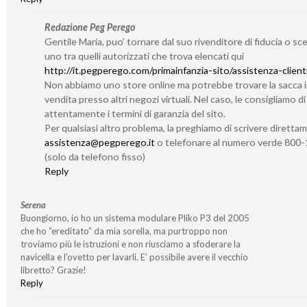
Redazione Peg Perego
Gentile Maria, puo’ tornare dal suo rivenditore di fiducia o sc
uno tra quelli autorizzati che trova elencati qui
http://it.pegperego.com/primainfanzia-sito/assistenza-client
Non abbiamo uno store online ma potrebbe trovare la sacca 
vendita presso altri negozi virtuali. Nel caso, le consigliamo d
attentamente i termini di garanzia del sito.
Per qualsiasi altro problema, la preghiamo di scrivere diretta
assistenza@pegperego.it
o telefonare al numero verde 800
(solo da telefono fisso)
Reply
Serena
Buongiorno, io ho un sistema modulare Pliko P3 del 2005
che ho “ereditato” da mia sorella, ma purtroppo non
troviamo più le istruzioni e non riusciamo a sfoderare la
navicella e l’ovetto per lavarli. E’ possibile avere il vecchio
libretto? Grazie!
Reply