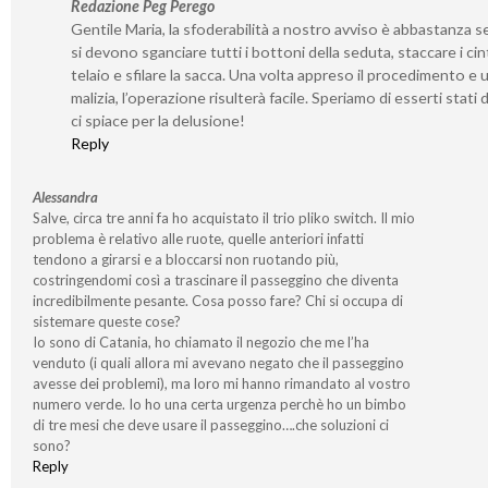
Redazione Peg Perego
Gentile Maria, la sfoderabilità a nostro avviso è abbastanza s
si devono sganciare tutti i bottoni della seduta, staccare i cint
telaio e sfilare la sacca. Una volta appreso il procedimento e 
malizia, l’operazione risulterà facile. Speriamo di esserti stati 
ci spiace per la delusione!
Reply
Alessandra
Salve, circa tre anni fa ho acquistato il trio pliko switch. Il mio
problema è relativo alle ruote, quelle anteriori infatti
tendono a girarsi e a bloccarsi non ruotando più,
costringendomi così a trascinare il passeggino che diventa
incredibilmente pesante. Cosa posso fare? Chi si occupa di
sistemare queste cose?
Io sono di Catania, ho chiamato il negozio che me l’ha
venduto (i quali allora mi avevano negato che il passeggino
avesse dei problemi), ma loro mi hanno rimandato al vostro
numero verde. Io ho una certa urgenza perchè ho un bimbo
di tre mesi che deve usare il passeggino….che soluzioni ci
sono?
Reply