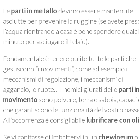
Le
parti in metallo
devono essere mantenute
asciutte per prevenire la ruggine (se avete pres
l’acqua rientrando a casa è bene spendere qualc
minuto per asciugare il telaio).
Fondamentale è tenere pulite tutte le parti che
gestiscono “i movimenti”, come ad esempio i
meccanismi di regolazione, i meccanismi di
aggancio, le ruote… I nemici giurati delle
parti i
movimento
sono polvere, terra e sabbia, capac
che garantiscono le funzionalità del vostro passe
All’occorrenza è consigliabile
lubrificare con o
Se vi capitasse di imbattervi in un
chewingum
o