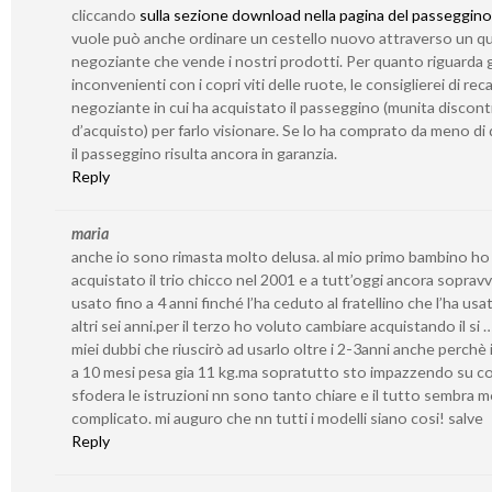
cliccando
sulla sezione download nella pagina del passeggino
vuole può anche ordinare un cestello nuovo attraverso un qu
negoziante che vende i nostri prodotti. Per quanto riguarda g
inconvenienti con i copri viti delle ruote, le consiglierei di reca
negoziante in cui ha acquistato il passeggino (munita discont
d’acquisto) per farlo visionare. Se lo ha comprato da meno di 
il passeggino risulta ancora in garanzia.
Reply
maria
anche io sono rimasta molto delusa. al mio primo bambino ho
acquistato il trio chicco nel 2001 e a tutt’oggi ancora sopravv
usato fino a 4 anni finché l’ha ceduto al fratellino che l’ha usa
altri sei anni.per il terzo ho voluto cambiare acquistando il si 
miei dubbi che riuscirò ad usarlo oltre i 2-3anni anche perchè i
a 10 mesi pesa gia 11 kg.ma sopratutto sto impazzendo su c
sfodera le istruzioni nn sono tanto chiare e il tutto sembra 
complicato. mi auguro che nn tutti i modelli siano cosi! salve
Reply