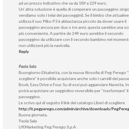
ad un prezzo indicativo che va da 189 a 229 euro.
Un’ altra soluzione è quella di comperare un passeggino sing
vendiamo solo i telai dei passeggini). Se il bimbo che attualm
utilizza il suo Pliko P3 è abbastanza piccolo da dover usare il
passeggino ancora per due o tre anni, questa sarebbe una so
più conveniente. A partire de 249 euro avrebbe il secondo
passeggino da utilizzare con il secondo bambino nel momento
non utilizzerà più la navicella.
Reply
Paola Sala
Buongiorno Elisabetta, con la nuova filosofia di Peg Perego “L
scegliere” è possibile acquistare anche solo i carrelli dei pass
Book, Easy Drive e Four. Su di essi può agganciare Navetta. I
potrà acquistare un seggiolino reversibile per “trasformare” il 
passeggino.
Le scrivo qui di seguito il link del catalogo Liberi di scegliere
http://it.pegperego.com/admin/archive/downloads/PegPerego
Buona giornata.
Paola Sala
Uff.Marketing Peg Perego S.p.A