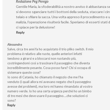
Redazione Peg Perego
Gentile Maria, la sfoderabilità a nostro avviso è abbastanza s
si devono sganciare tutti i bottoni della seduta, staccare i cint
telaio e sfilare la sacca. Una volta appreso il procedimento e 
malizia, l’operazione risulterà facile. Speriamo di esserti stati 
ci spiace per la delusione!
Reply
Alessandra
Salve, circa tre anni fa ho acquistato il trio pliko switch. Il mio
problema è relativo alle ruote, quelle anteriori infatti
tendono a girarsi e a bloccarsi non ruotando più,
costringendomi così a trascinare il passeggino che diventa
incredibilmente pesante. Cosa posso fare? Chi si occupa di
sistemare queste cose?
Io sono di Catania, ho chiamato il negozio che me l’ha
venduto (i quali allora mi avevano negato che il passeggino
avesse dei problemi), ma loro mi hanno rimandato al vostro
numero verde. Io ho una certa urgenza perchè ho un bimbo
di tre mesi che deve usare il passeggino….che soluzioni ci
sono?
Reply