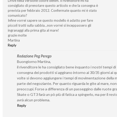
Drive nella versione colore denim. Il rivenditore mi ha
consigliato di prenotare questo articolo e che la consegna è
prevista per febbraio 2012. Confermate quanto mi è stato
comunicato?
Infine vorrei sapere se questo modello è adatto per fare
piccoli tratti sulla sabbia…non vorrei si inceppassero gli
ingranaggi alla prima gita al mare!
grazie molte
Martina
Reply
Redazione Peg Perego
Buongiorno Martina,
il rivenditore le ha consigliato bene inquanto i nostri tempi di
consegna dei prodotti si aggirano intorno ai 30/35 giorni ai qu
volte si devono aggiungere i tempi di movimentazione della 
parte del negoziante. Per quanto riguarda le gite al mare, non 
preoccupi. Forse a differenza di un passeggino dalle ruote gr
Skate o GT3 farà un pò più di fatica a spingerlo, ma per il rest
avrà alcun problema.
Reply