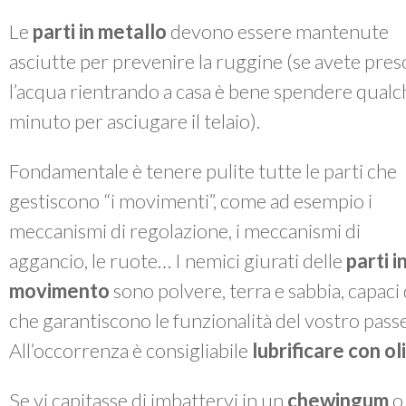
Le
parti in metallo
devono essere mantenute
asciutte per prevenire la ruggine (se avete pres
l’acqua rientrando a casa è bene spendere qualc
minuto per asciugare il telaio).
Fondamentale è tenere pulite tutte le parti che
gestiscono “i movimenti”, come ad esempio i
meccanismi di regolazione, i meccanismi di
aggancio, le ruote… I nemici giurati delle
parti i
movimento
sono polvere, terra e sabbia, capac
che garantiscono le funzionalità del vostro passe
All’occorrenza è consigliabile
lubrificare con o
Se vi capitasse di imbattervi in un
chewingum
o