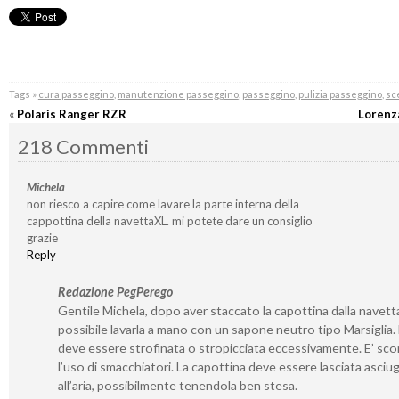
Tags »
cura passeggino
,
manutenzione passeggino
,
passeggino
,
pulizia passeggino
,
sc
«
Polaris Ranger RZR
Lorenz
218 Commenti
Michela
non riesco a capire come lavare la parte interna della
cappottina della navettaXL. mi potete dare un consiglio
grazie
Reply
Redazione PegPerego
Gentile Michela, dopo aver staccato la capottina dalla navetta
possibile lavarla a mano con un sapone neutro tipo Marsiglia
deve essere strofinata o stropicciata eccessivamente. E’ sco
l’uso di smacchiatori. La capottina deve essere lasciata asciu
all’aria, possibilmente tenendola ben stesa.