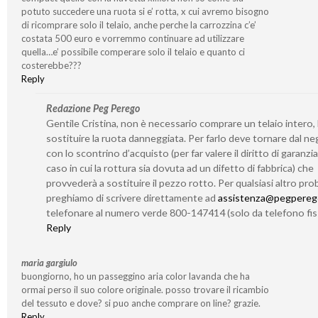
potuto succedere una ruota si e’ rotta, x cui avremo bisogno
di ricomprare solo il telaio, anche perche la carrozzina c’e’
costata 500 euro e vorremmo continuare ad utilizzare
quella…e’ possibile comperare solo il telaio e quanto ci
costerebbe???
Reply
Redazione Peg Perego
Gentile Cristina, non è necessario comprare un telaio intero,
sostituire la ruota danneggiata. Per farlo deve tornare dal n
con lo scontrino d’acquisto (per far valere il diritto di garanzia
caso in cui la rottura sia dovuta ad un difetto di fabbrica) che
provvederà a sostituire il pezzo rotto. Per qualsiasi altro prob
preghiamo di scrivere direttamente ad
assistenza@pegperego
telefonare al numero verde 800-147414 (solo da telefono fis
Reply
maria gargiulo
buongiorno, ho un passeggino aria color lavanda che ha
ormai perso il suo colore originale. posso trovare il ricambio
del tessuto e dove? si puo anche comprare on line? grazie.
Reply