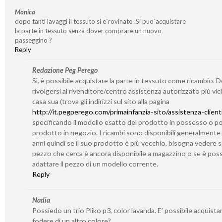
Monica
dopo tanti lavaggi il tessuto si e`rovinato .Si puo`acquistare
la parte in tessuto senza dover comprare un nuovo
passeggino ?
Reply
Redazione Peg Perego
Sì, è possibile acquistare la parte in tessuto come ricambio. 
rivolgersi al rivenditore/centro assistenza autorizzato più vic
casa sua (trova gli indirizzi sul sito alla pagina
http://it.pegperego.com/primainfanzia-sito/assistenza-client
specificando il modello esatto del prodotto in possesso o po
prodotto in negozio. I ricambi sono disponibili generalmente
anni quindi se il suo prodotto è più vecchio, bisogna vedere se
pezzo che cerca è ancora disponibile a magazzino o se è poss
adattare il pezzo di un modello corrente.
Reply
Nadia
Possiedo un trio Pliko p3, color lavanda. E’ possibile acquistar
fodere di un altro colore?