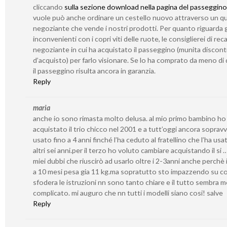
cliccando
sulla sezione download nella pagina del passeggino
vuole può anche ordinare un cestello nuovo attraverso un qu
negoziante che vende i nostri prodotti. Per quanto riguarda g
inconvenienti con i copri viti delle ruote, le consiglierei di reca
negoziante in cui ha acquistato il passeggino (munita discont
d’acquisto) per farlo visionare. Se lo ha comprato da meno di 
il passeggino risulta ancora in garanzia.
Reply
maria
anche io sono rimasta molto delusa. al mio primo bambino ho
acquistato il trio chicco nel 2001 e a tutt’oggi ancora sopravv
usato fino a 4 anni finché l’ha ceduto al fratellino che l’ha usa
altri sei anni.per il terzo ho voluto cambiare acquistando il si 
miei dubbi che riuscirò ad usarlo oltre i 2-3anni anche perchè i
a 10 mesi pesa gia 11 kg.ma sopratutto sto impazzendo su c
sfodera le istruzioni nn sono tanto chiare e il tutto sembra 
complicato. mi auguro che nn tutti i modelli siano cosi! salve
Reply