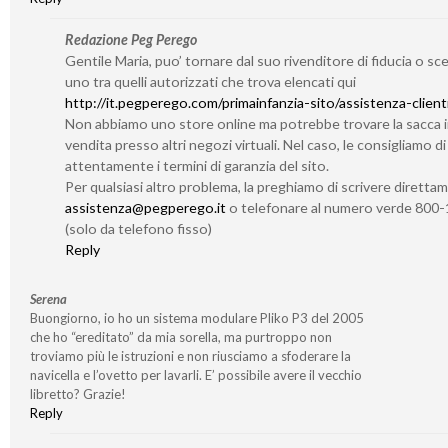
Redazione Peg Perego
Gentile Maria, puo’ tornare dal suo rivenditore di fiducia o sc
uno tra quelli autorizzati che trova elencati qui
http://it.pegperego.com/primainfanzia-sito/assistenza-client
Non abbiamo uno store online ma potrebbe trovare la sacca 
vendita presso altri negozi virtuali. Nel caso, le consigliamo d
attentamente i termini di garanzia del sito.
Per qualsiasi altro problema, la preghiamo di scrivere diretta
assistenza@pegperego.it
o telefonare al numero verde 800
(solo da telefono fisso)
Reply
Serena
Buongiorno, io ho un sistema modulare Pliko P3 del 2005
che ho “ereditato” da mia sorella, ma purtroppo non
troviamo più le istruzioni e non riusciamo a sfoderare la
navicella e l’ovetto per lavarli. E’ possibile avere il vecchio
libretto? Grazie!
Reply