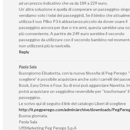
ad un prezzo indicativo che va da 189 a 229 euro.
Un’ altra soluzione è quella di comperare un passeggino sing
vendiamo solo i telai dei passeggini). Se il bimbo che attualm
utilizza il suo Pliko P3 è abbastanza piccolo da dover usare il
passeggino ancora per due o tre anni, questa sarebbe una so
più conveniente. A partire de 249 euro avrebbe il secondo
passeggino da utilizzare con il secondo bambino nel momento
non utilizzerà più la navicella.
Reply
Paola Sala
Buongiorno Elisabetta, con la nuova filosofia di Peg Perego “L
scegliere” è possibile acquistare anche solo i carrelli dei pass
Book, Easy Drive e Four. Su di essi può agganciare Navetta. I
potrà acquistare un seggiolino reversibile per “trasformare” il 
passeggino.
Le scrivo qui di seguito il link del catalogo Liberi di scegliere
http://it.pegperego.com/admin/archive/downloads/PegPerego
Buona giornata.
Paola Sala
Uff.Marketing Peg Perego S.p.A