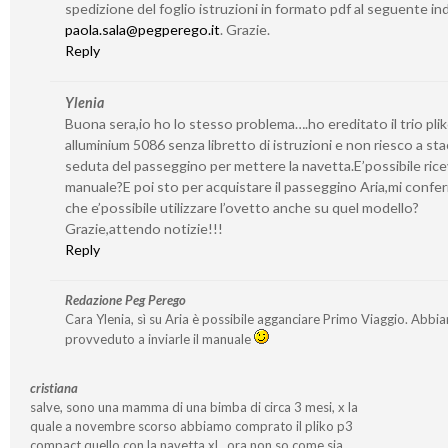
spedizione del foglio istruzioni in formato pdf al seguente ind
paola.sala@pegperego.it
. Grazie.
Reply
Ylenia
Buona sera,io ho lo stesso problema….ho ereditato il trio pli
alluminium 5086 senza libretto di istruzioni e non riesco a sta
seduta del passeggino per mettere la navetta.E’possibile ricev
manuale?E poi sto per acquistare il passeggino Aria,mi confe
che e’possibile utilizzare l’ovetto anche su quel modello?
Grazie,attendo notizie!!!
Reply
Redazione Peg Perego
Cara Ylenia, sì su Aria è possibile agganciare Primo Viaggio. Abbi
provveduto a inviarle il manuale
cristiana
salve, sono una mamma di una bimba di circa 3 mesi, x la
quale a novembre scorso abbiamo comprato il pliko p3
compact quello con la navetta xl…ora non so come sia