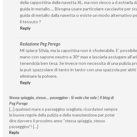
della cappottina della navetta XL, ma non riesco a d estrarla da
guida in metallo…. Bisogna usare particolare cacciavite per st
guida di metallo dalla navetta o esiste un modo alternativo per
il tessuto ?
Reply
Redazione Peg Perego
Mi spiace SIlvia, ma la capottina non è sfoderabile. E’ possibile
mano con sapone neutro a 30° max e lasciarla asciugare all’ar
tenendola ben tesa. Se invece non necessita di una pulizia p
la può spazzolare di tanto in tanto con una spazzola per abiti
eliminare la polvere.
Reply
Stessa spiaggia, stesso… passeggino ‹ Si vede che vale | Il blog di
Peg Perego
[...] qualsiasi mare o passeggino scegliate, ricordatevi sempre
le buone regole della pulizia e della manutenzione per poter
dire davvero il prossimo anno “stessa spiaggia, stesso
passeggino”! [...]
Reply