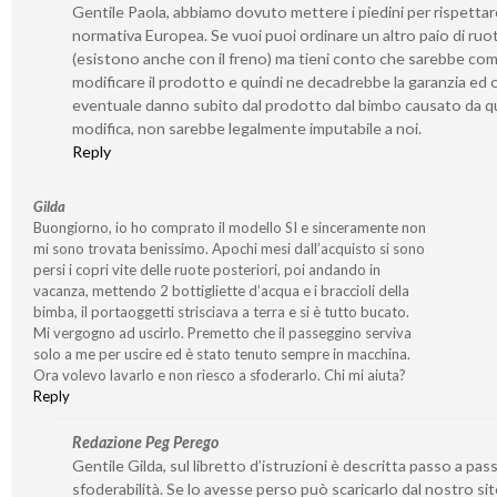
Gentile Paola, abbiamo dovuto mettere i piedini per rispetta
normativa Europea. Se vuoi puoi ordinare un altro paio di ruo
(esistono anche con il freno) ma tieni conto che sarebbe co
modificare il prodotto e quindi ne decadrebbe la garanzia ed 
eventuale danno subito dal prodotto dal bimbo causato da q
modifica, non sarebbe legalmente imputabile a noi.
Reply
Gilda
Buongiorno, io ho comprato il modello SI e sinceramente non
mi sono trovata benissimo. Apochi mesi dall’acquisto si sono
persi i copri vite delle ruote posteriori, poi andando in
vacanza, mettendo 2 bottigliette d’acqua e i braccioli della
bimba, il portaoggetti strisciava a terra e si è tutto bucato.
Mi vergogno ad uscirlo. Premetto che il passeggino serviva
solo a me per uscire ed è stato tenuto sempre in macchina.
Ora volevo lavarlo e non riesco a sfoderarlo. Chi mi aiuta?
Reply
Redazione Peg Perego
Gentile Gilda, sul libretto d’istruzioni è descritta passo a pass
sfoderabilità. Se lo avesse perso può scaricarlo dal nostro si