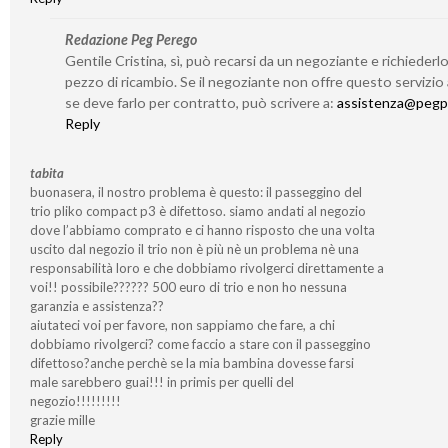
Redazione Peg Perego
Gentile Cristina, sì, può recarsi da un negoziante e richieder
pezzo di ricambio. Se il negoziante non offre questo servizio
se deve farlo per contratto, può scrivere a:
assistenza@pegp
Reply
tabita
buonasera, il nostro problema è questo: il passeggino del
trio pliko compact p3 è difettoso. siamo andati al negozio
dove l’abbiamo comprato e ci hanno risposto che una volta
uscito dal negozio il trio non è più nè un problema nè una
responsabilità loro e che dobbiamo rivolgerci direttamente a
voi!! possibile?????? 500 euro di trio e non ho nessuna
garanzia e assistenza??
aiutateci voi per favore, non sappiamo che fare, a chi
dobbiamo rivolgerci? come faccio a stare con il passeggino
difettoso?anche perchè se la mia bambina dovesse farsi
male sarebbero guai!!! in primis per quelli del
negozio!!!!!!!!!
grazie mille
Reply