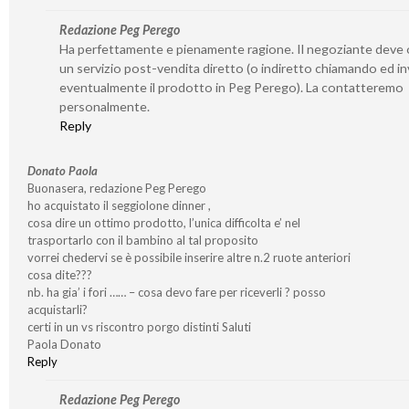
Redazione Peg Perego
Ha perfettamente e pienamente ragione. Il negoziante deve o
un servizio post-vendita diretto (o indiretto chiamando ed i
eventualmente il prodotto in Peg Perego). La contatteremo
personalmente.
Reply
Donato Paola
Buonasera, redazione Peg Perego
ho acquistato il seggiolone dinner ,
cosa dire un ottimo prodotto, l’unica difficolta e’ nel
trasportarlo con il bambino al tal proposito
vorrei chedervi se è possibile inserire altre n.2 ruote anteriori
cosa dite???
nb. ha gia’ i fori …… – cosa devo fare per riceverli ? posso
acquistarli?
certi in un vs riscontro porgo distinti Saluti
Paola Donato
Reply
Redazione Peg Perego