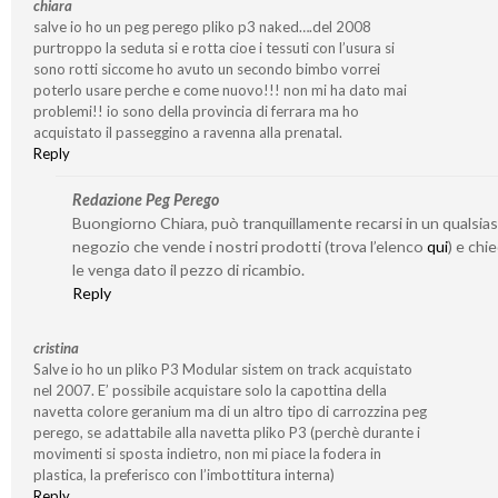
chiara
salve io ho un peg perego pliko p3 naked….del 2008
purtroppo la seduta si e rotta cioe i tessuti con l’usura si
sono rotti siccome ho avuto un secondo bimbo vorrei
poterlo usare perche e come nuovo!!! non mi ha dato mai
problemi!! io sono della provincia di ferrara ma ho
acquistato il passeggino a ravenna alla prenatal.
Reply
Redazione Peg Perego
Buongiorno Chiara, può tranquillamente recarsi in un qualsias
negozio che vende i nostri prodotti (trova l’elenco
qui
) e chi
le venga dato il pezzo di ricambio.
Reply
cristina
Salve io ho un pliko P3 Modular sistem on track acquistato
nel 2007. E’ possibile acquistare solo la capottina della
navetta colore geranium ma di un altro tipo di carrozzina peg
perego, se adattabile alla navetta pliko P3 (perchè durante i
movimenti si sposta indietro, non mi piace la fodera in
plastica, la preferisco con l’imbottitura interna)
Reply