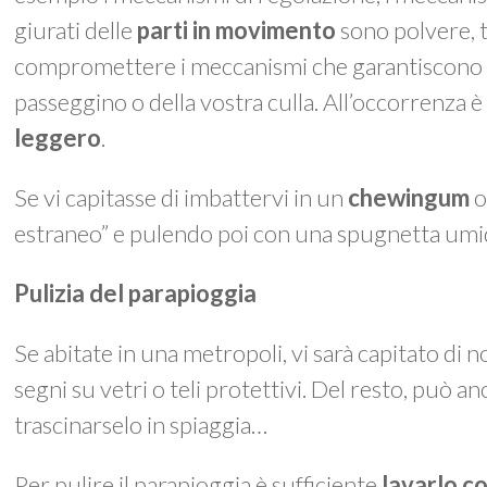
giurati delle
parti in movimento
sono polvere, t
compromettere i meccanismi che garantiscono le
passeggino o della vostra culla. All’occorrenza è
leggero
.
Se vi capitasse di imbattervi in un
chewingum
o
estraneo” e pulendo poi con una spugnetta umi
Pulizia del parapioggia
Se abitate in una metropoli, vi sarà capitato di n
segni su vetri o teli protettivi. Del resto, può an
trascinarselo in spiaggia…
Per pulire il parapioggia è sufficiente
lavarlo c