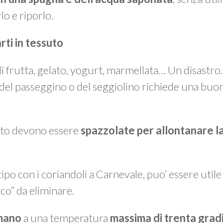
lo e riporlo.
arti in tessuto
 di frutta, gelato, yogurt, marmellata… Un disastr
 del passeggino o del seggiolino richiede una buo
suto devono essere
spazzolate per allontanare la
 tipo con i coriandoli a Carnevale, puo’ essere util
rco” da eliminare.
 mano
a una temperatura
massima di trenta grad