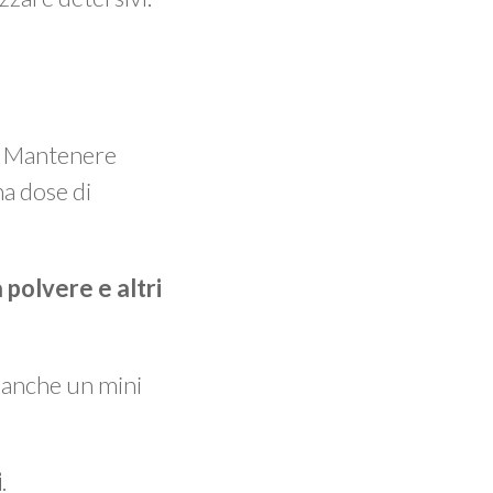
o. Mantenere
na dose di
 polvere e altri
e anche un mini
i
.