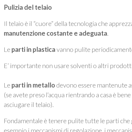
Pulizia del telaio
Il telaio è il “cuore” della tecnologia che appre
manutenzione costante e adeguata
.
Le
parti in plastica
vanno pulite periodicament
E’ importante non usare solventi o altri prodotti 
Le
parti in metallo
devono essere mantenute as
(se avete preso l’acqua rientrando a casa è be
asciugare il telaio).
Fondamentale è tenere pulite tutte le parti che
esempio i meccanismi di regolazione, i meccanis