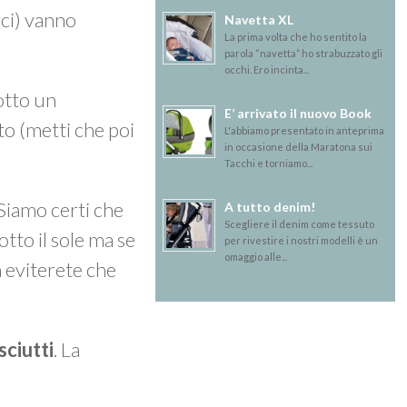
rci) vanno
Navetta XL
La prima volta che ho sentito la
parola “navetta” ho strabuzzato gli
occhi. Ero incinta...
sotto un
E’ arrivato il nuovo Book
o (metti che poi
L'abbiamo presentato in anteprima
in occasione della Maratona sui
Tacchi e torniamo...
 Siamo certi che
A tutto denim!
Scegliere il denim come tessuto
otto il sole ma se
per rivestire i nostri modelli è un
omaggio alle...
a eviterete che
sciutti
. La