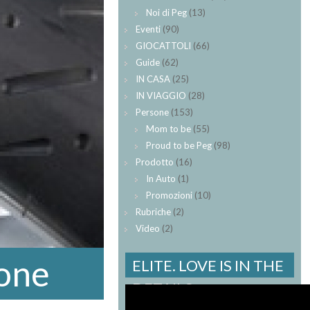
Noi di Peg
(13)
Eventi
(90)
GIOCATTOLI
(66)
Guide
(62)
IN CASA
(25)
IN VIAGGIO
(28)
Persone
(153)
Mom to be
(55)
Proud to be Peg
(98)
Prodotto
(16)
In Auto
(1)
Promozioni
(10)
Rubriche
(2)
Video
(2)
ione
ELITE. LOVE IS IN THE
DETAILS.