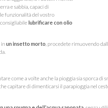
erra e sabbia, capaci di
 funzionalità del vostro
 consigliabile
lubrificare con olio
 in
un insetto
morto
, procedete rimuovendo dall
da.
otare come a volte anche la pioggia sia sporca di sm
che capitare di dimenticarsi il parapioggia nel cest
on una spugna e dell’acqua saponata
, senza util