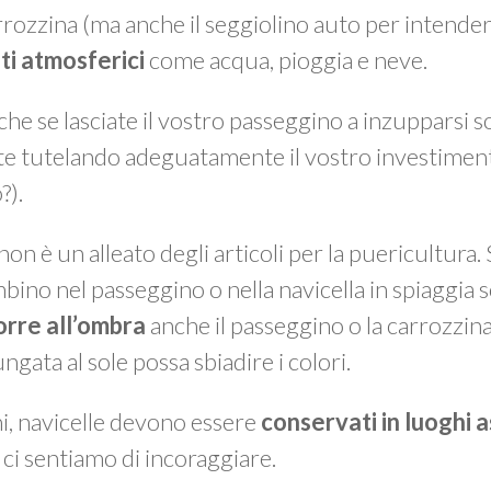
arrozzina (ma anche il seggiolino auto per intende
ti atmosferici
come acqua, pioggia e neve.
 che se lasciate il vostro passeggino a inzupparsi 
e tutelando adeguatamente il vostro investiment
?).
non è un alleato degli articoli per la puericultura.
bino nel passeggino o nella navicella in spiaggia s
porre all’ombra
anche il passeggino o la carrozzin
gata al sole possa sbiadire i colori.
ni, navicelle devono essere
conservati in luoghi a
 ci sentiamo di incoraggiare.