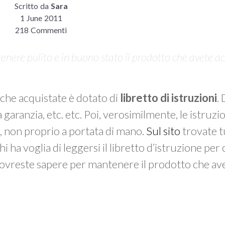
Scritto da
Sara
1 June 2011
218 Commenti
enere pulito e in buono stato il prodotto che avete a
che acquistate è dotato di
libretto di istruzioni
.
garanzia, etc. etc. Poi, verosimilmente, le istruzio
na, non proprio a portata di mano.
Sul sito
trovate tu
 ha voglia di leggersi il libretto d’istruzione per
 dovreste sapere per mantenere il prodotto che av