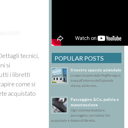
cquistato
 Dettagli tecnici,
POPULAR POSTS
ni si
Il nostro spaccio aziendale
tti i libretti
Lo spaccio aziendale PegPerego si
trova all'interno dell'azienda
 capire come si
stessa, ad Arcore...
ete acquistato
Passeggino &Co, pulizia e
manutenzione
Ogni sistema modulare,
passeggino, carrozzina che
acquistate è dotato di libretto...