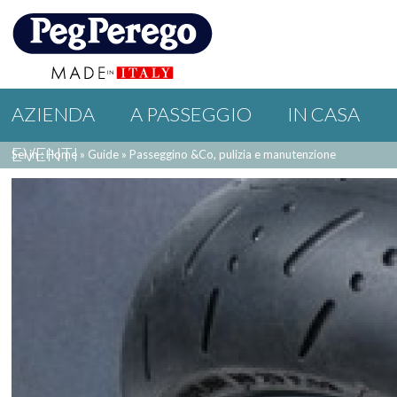
AZIENDA
A PASSEGGIO
IN CASA
EVENTI
Sei in : Home
»
Guide
»
Passeggino &Co, pulizia e manutenzione