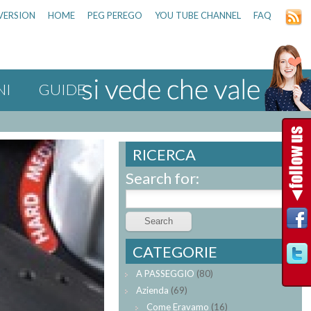
VERSION
HOME
PEG PEREGO
YOU TUBE CHANNEL
FAQ
NI
GUIDE
RICERCA
Search for:
CATEGORIE
A PASSEGGIO
(80)
Azienda
(69)
Come Eravamo
(16)