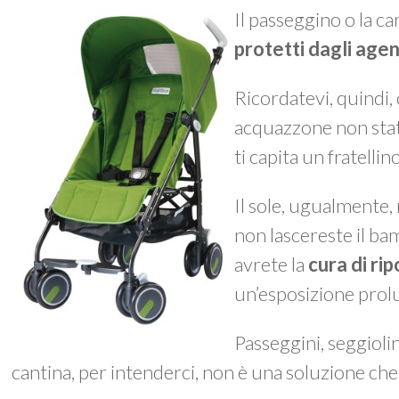
Il passeggino o la c
protetti dagli agen
Ricordatevi, quindi,
acquazzone non stat
ti capita un fratellino
Il sole, ugualmente, 
non lascereste il bam
avrete la
cura di ri
un’esposizione prolun
Passeggini, seggioli
cantina, per intenderci, non è una soluzione che