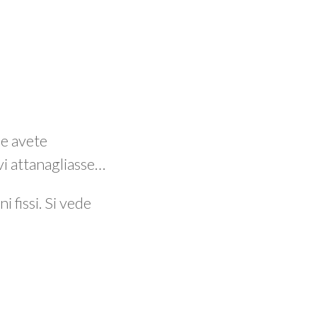
e avete
vi attanagliasse…
i fissi. Si vede