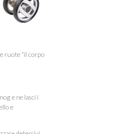
e ruote “il corpo
og e ne lasci i
ello e
izzare detersivi.