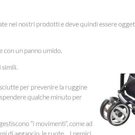
zzate nei nostri prodotti e deve quindi essere ogget
e con un panno umido.
simili.
ciutte per prevenire la ruggine
ne spendere qualche minuto per
 gestiscono “i movimenti”, come ad
mi di aggancio, le ruote… I nemici