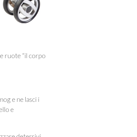
e ruote “il corpo
og e ne lasci i
ello e
izzare detersivi.