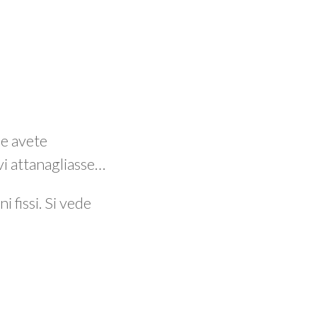
e avete
vi attanagliasse…
i fissi. Si vede