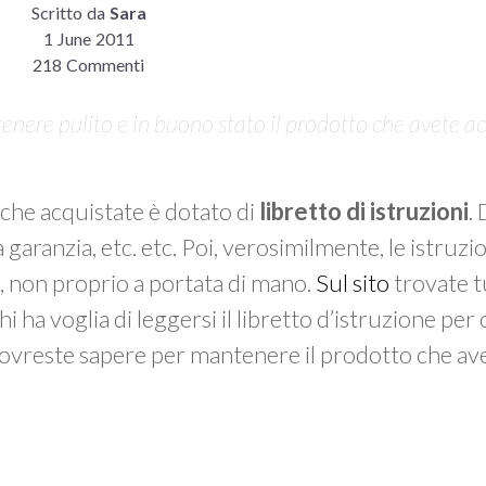
Scritto da
Sara
1 June 2011
218 Commenti
enere pulito e in buono stato il prodotto che avete a
che acquistate è dotato di
libretto di istruzioni
.
garanzia, etc. etc. Poi, verosimilmente, le istruzio
na, non proprio a portata di mano.
Sul sito
trovate tu
 ha voglia di leggersi il libretto d’istruzione per
 dovreste sapere per mantenere il prodotto che av