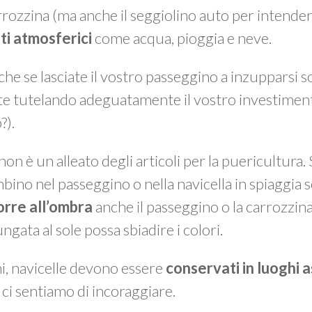
arrozzina (ma anche il seggiolino auto per intende
ti atmosferici
come acqua, pioggia e neve.
 che se lasciate il vostro passeggino a inzupparsi 
e tutelando adeguatamente il vostro investiment
?).
non è un alleato degli articoli per la puericultura.
bino nel passeggino o nella navicella in spiaggia s
porre all’ombra
anche il passeggino o la carrozzin
gata al sole possa sbiadire i colori.
ni, navicelle devono essere
conservati in luoghi a
 ci sentiamo di incoraggiare.