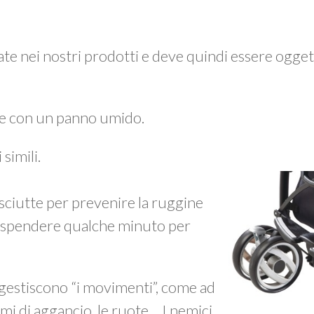
zzate nei nostri prodotti e deve quindi essere ogget
e con un panno umido.
simili.
ciutte per prevenire la ruggine
ne spendere qualche minuto per
 gestiscono “i movimenti”, come ad
mi di aggancio, le ruote… I nemici