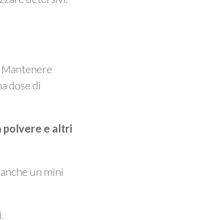
o. Mantenere
na dose di
 polvere e altri
e anche un mini
i
.