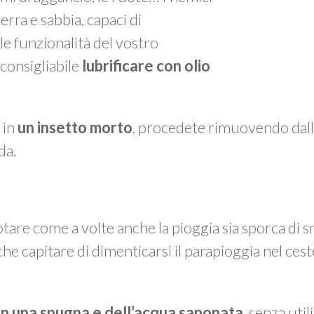
erra e sabbia, capaci di
 funzionalità del vostro
 consigliabile
lubrificare con olio
 in
un insetto
morto
, procedete rimuovendo dall
da.
otare come a volte anche la pioggia sia sporca di sm
che capitare di dimenticarsi il parapioggia nel cest
on una spugna e dell’acqua saponata
, senza util