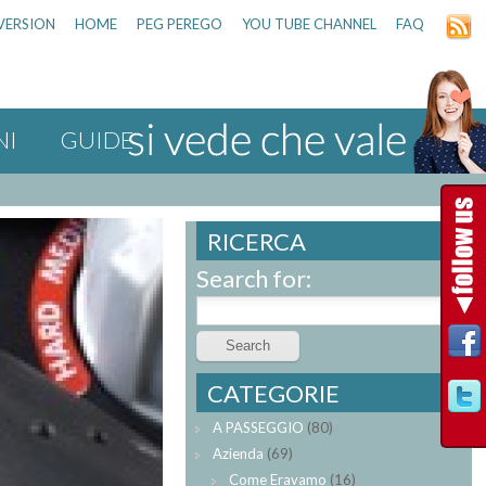
VERSION
HOME
PEG PEREGO
YOU TUBE CHANNEL
FAQ
NI
GUIDE
RICERCA
Search for:
CATEGORIE
A PASSEGGIO
(80)
Azienda
(69)
Come Eravamo
(16)