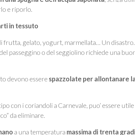
lo e riporlo.
arti in tessuto
 di frutta, gelato, yogurt, marmellata… Un disastr
 del passeggino o del seggiolino richiede una buo
suto devono essere
spazzolate per allontanare la
 tipo con i coriandoli a Carnevale, puo’ essere util
rco” da eliminare.
 mano
a una temperatura
massima di trenta grad