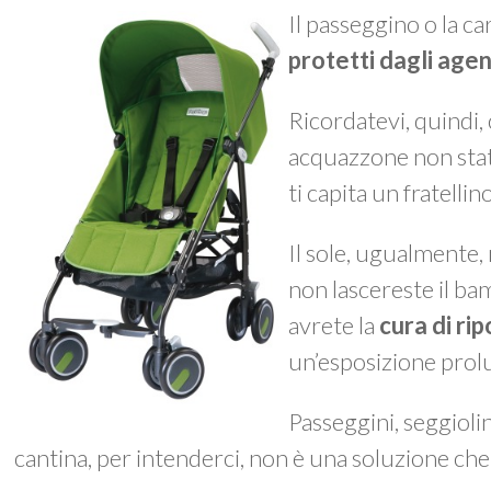
Il passeggino o la c
protetti dagli agen
Ricordatevi, quindi,
acquazzone non stat
ti capita un fratellino
Il sole, ugualmente, 
non lascereste il bam
avrete la
cura di ri
un’esposizione prolun
Passeggini, seggioli
cantina, per intenderci, non è una soluzione che