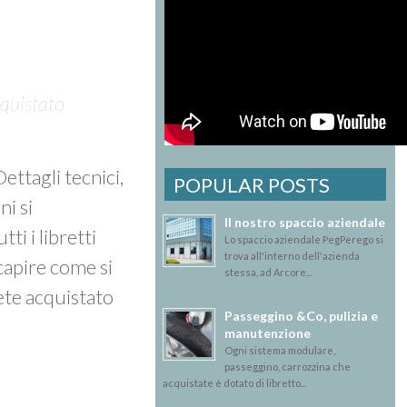
cquistato
 Dettagli tecnici,
POPULAR POSTS
ni si
Il nostro spaccio aziendale
tti i libretti
Lo spaccio aziendale PegPerego si
trova all'interno dell'azienda
 capire come si
stessa, ad Arcore...
ete acquistato
Passeggino &Co, pulizia e
manutenzione
Ogni sistema modulare,
passeggino, carrozzina che
acquistate è dotato di libretto...