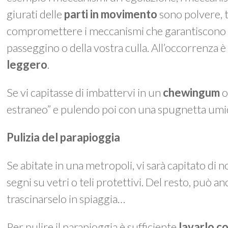
giurati delle
parti in movimento
sono polvere, t
compromettere i meccanismi che garantiscono le
passeggino o della vostra culla. All’occorrenza è
leggero
.
Se vi capitasse di imbattervi in un
chewingum
o
estraneo” e pulendo poi con una spugnetta umi
Pulizia del parapioggia
Se abitate in una metropoli, vi sarà capitato di n
segni su vetri o teli protettivi. Del resto, può an
trascinarselo in spiaggia…
Per pulire il parapioggia è sufficiente
lavarlo c