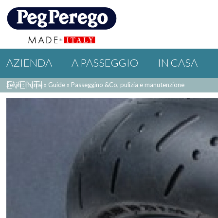
AZIENDA
A PASSEGGIO
IN CASA
EVENTI
Sei in : Home
»
Guide
»
Passeggino &Co, pulizia e manutenzione