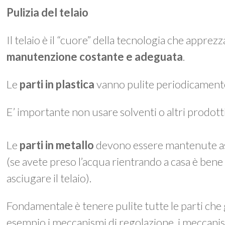
Pulizia del telaio
Il telaio è il “cuore” della tecnologia che appre
manutenzione costante e adeguata
.
Le
parti in plastica
vanno pulite periodicament
E’ importante non usare solventi o altri prodotti 
Le
parti in metallo
devono essere mantenute as
(se avete preso l’acqua rientrando a casa è be
asciugare il telaio).
Fondamentale è tenere pulite tutte le parti che
esempio i meccanismi di regolazione, i meccanis