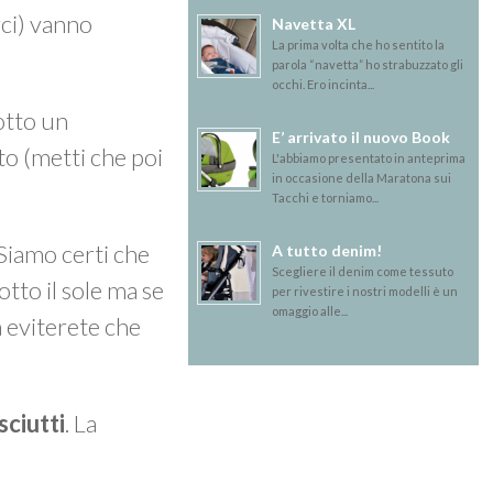
rci) vanno
Navetta XL
La prima volta che ho sentito la
parola “navetta” ho strabuzzato gli
occhi. Ero incinta...
sotto un
E’ arrivato il nuovo Book
o (metti che poi
L'abbiamo presentato in anteprima
in occasione della Maratona sui
Tacchi e torniamo...
 Siamo certi che
A tutto denim!
Scegliere il denim come tessuto
otto il sole ma se
per rivestire i nostri modelli è un
omaggio alle...
a eviterete che
sciutti
. La