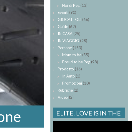
Noi di Peg
(13)
Eventi
(90)
GIOCATTOLI
(66)
Guide
(62)
IN CASA
(25)
IN VIAGGIO
(28)
Persone
(153)
Mom to be
(55)
Proud to be Peg
(98)
Prodotto
(16)
In Auto
(1)
Promozioni
(10)
Rubriche
(2)
Video
(2)
ione
ELITE. LOVE IS IN THE
DETAILS.