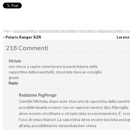
Tags »
cura passeggino
,
manutenzione passeggino
,
passeggino
,
pulizia passeggino
,
sc
«
Polaris Ranger RZR
Lorenz
218 Commenti
Michela
non riesco a capire come lavare la parte interna della
cappottina della navettaXL. mi potete dare un consiglio
grazie
Reply
Redazione PegPerego
Gentile Michela, dopo aver staccato la capottina dalla navetta
possibile lavarla a mano con un sapone neutro tipo Marsiglia
deve essere strofinata o stropicciata eccessivamente. E’ sco
l’uso di smacchiatori. La capottina deve essere lasciata asciu
all’aria, possibilmente tenendola ben stesa.