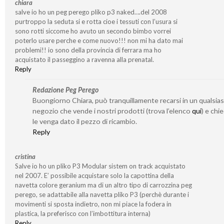
chiara
salve io ho un peg perego pliko p3 naked….del 2008
purtroppo la seduta si e rotta cioe i tessuti con l’usura si
sono rotti siccome ho avuto un secondo bimbo vorrei
poterlo usare perche e come nuovo!!! non mi ha dato mai
problemi!! io sono della provincia di ferrara ma ho
acquistato il passeggino a ravenna alla prenatal.
Reply
Redazione Peg Perego
Buongiorno Chiara, può tranquillamente recarsi in un qualsias
negozio che vende i nostri prodotti (trova l’elenco
qui
) e chi
le venga dato il pezzo di ricambio.
Reply
cristina
Salve io ho un pliko P3 Modular sistem on track acquistato
nel 2007. E’ possibile acquistare solo la capottina della
navetta colore geranium ma di un altro tipo di carrozzina peg
perego, se adattabile alla navetta pliko P3 (perchè durante i
movimenti si sposta indietro, non mi piace la fodera in
plastica, la preferisco con l’imbottitura interna)
Reply