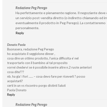
Redazione Peg Perego
Ha perfettamente e pienamente ragione. Il negoziante deve o
un servizio post-vendita diretto (o indiretto chiamando ed i
eventualmente il prodotto in Peg Perego). La contatteremo
personalmente.
Reply
Donato Paola
Buonasera, redazione Peg Perego
ho acquistato il seggiolone dinner ,
cosa dire un ottimo prodotto, l’unica difficolta e’ nel
trasportarlo con il bambino al tal proposito
vorrei chedervi se è possibile inserire altre n.2 ruote anteriori
cosa dite???
nb. ha gia’ i fori …… – cosa devo fare per riceverli ? posso
acquistarli?
certi in un vs riscontro porgo distinti Saluti
Paola Donato
Reply
Redazione Peg Perego