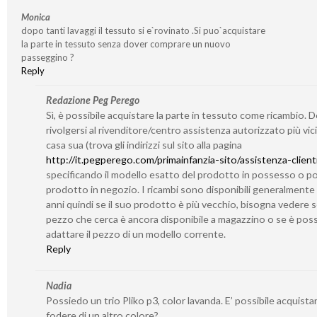
Monica
dopo tanti lavaggi il tessuto si e`rovinato .Si puo`acquistare
la parte in tessuto senza dover comprare un nuovo
passeggino ?
Reply
Redazione Peg Perego
Sì, è possibile acquistare la parte in tessuto come ricambio. 
rivolgersi al rivenditore/centro assistenza autorizzato più vic
casa sua (trova gli indirizzi sul sito alla pagina
http://it.pegperego.com/primainfanzia-sito/assistenza-client
specificando il modello esatto del prodotto in possesso o po
prodotto in negozio. I ricambi sono disponibili generalmente
anni quindi se il suo prodotto è più vecchio, bisogna vedere se
pezzo che cerca è ancora disponibile a magazzino o se è poss
adattare il pezzo di un modello corrente.
Reply
Nadia
Possiedo un trio Pliko p3, color lavanda. E’ possibile acquistar
fodere di un altro colore?