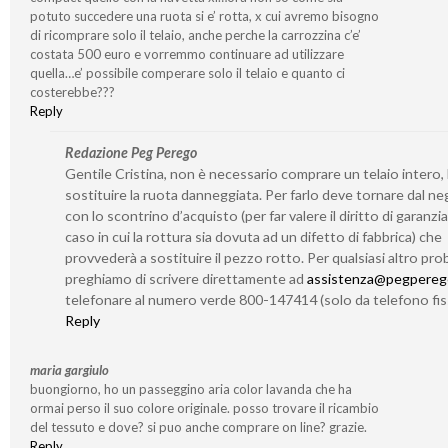
potuto succedere una ruota si e’ rotta, x cui avremo bisogno
di ricomprare solo il telaio, anche perche la carrozzina c’e’
costata 500 euro e vorremmo continuare ad utilizzare
quella…e’ possibile comperare solo il telaio e quanto ci
costerebbe???
Reply
Redazione Peg Perego
Gentile Cristina, non è necessario comprare un telaio intero,
sostituire la ruota danneggiata. Per farlo deve tornare dal n
con lo scontrino d’acquisto (per far valere il diritto di garanzia
caso in cui la rottura sia dovuta ad un difetto di fabbrica) che
provvederà a sostituire il pezzo rotto. Per qualsiasi altro prob
preghiamo di scrivere direttamente ad
assistenza@pegperego
telefonare al numero verde 800-147414 (solo da telefono fis
Reply
maria gargiulo
buongiorno, ho un passeggino aria color lavanda che ha
ormai perso il suo colore originale. posso trovare il ricambio
del tessuto e dove? si puo anche comprare on line? grazie.
Reply