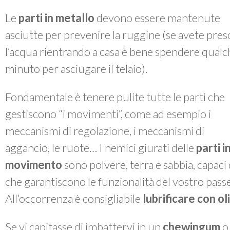
Le
parti in metallo
devono essere mantenute
asciutte per prevenire la ruggine (se avete pres
l’acqua rientrando a casa è bene spendere qualc
minuto per asciugare il telaio).
Fondamentale è tenere pulite tutte le parti che
gestiscono “i movimenti”, come ad esempio i
meccanismi di regolazione, i meccanismi di
aggancio, le ruote… I nemici giurati delle
parti i
movimento
sono polvere, terra e sabbia, capac
che garantiscono le funzionalità del vostro passe
All’occorrenza è consigliabile
lubrificare con o
Se vi capitasse di imbattervi in un
chewingum
o