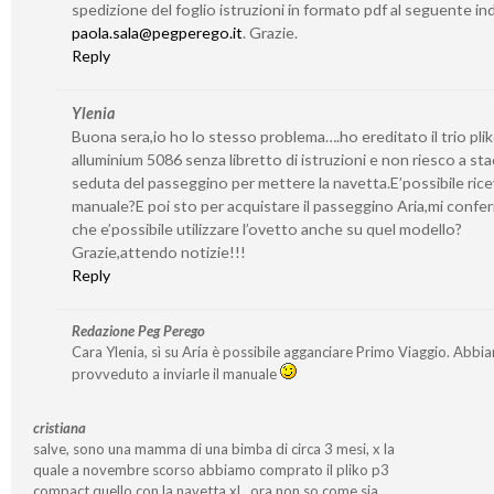
spedizione del foglio istruzioni in formato pdf al seguente ind
paola.sala@pegperego.it
. Grazie.
Reply
Ylenia
Buona sera,io ho lo stesso problema….ho ereditato il trio pli
alluminium 5086 senza libretto di istruzioni e non riesco a sta
seduta del passeggino per mettere la navetta.E’possibile ricev
manuale?E poi sto per acquistare il passeggino Aria,mi confe
che e’possibile utilizzare l’ovetto anche su quel modello?
Grazie,attendo notizie!!!
Reply
Redazione Peg Perego
Cara Ylenia, sì su Aria è possibile agganciare Primo Viaggio. Abbi
provveduto a inviarle il manuale
cristiana
salve, sono una mamma di una bimba di circa 3 mesi, x la
quale a novembre scorso abbiamo comprato il pliko p3
compact quello con la navetta xl…ora non so come sia