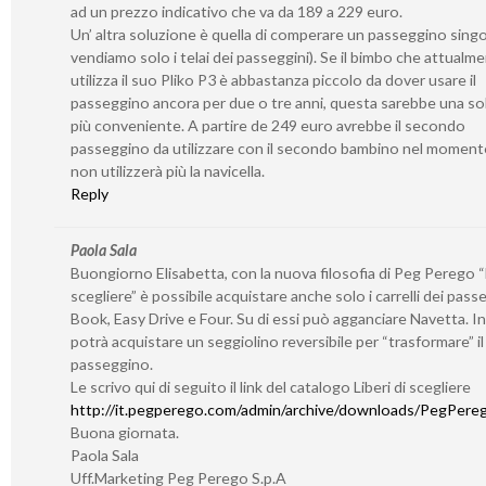
ad un prezzo indicativo che va da 189 a 229 euro.
Un’ altra soluzione è quella di comperare un passeggino sing
vendiamo solo i telai dei passeggini). Se il bimbo che attualm
utilizza il suo Pliko P3 è abbastanza piccolo da dover usare il
passeggino ancora per due o tre anni, questa sarebbe una so
più conveniente. A partire de 249 euro avrebbe il secondo
passeggino da utilizzare con il secondo bambino nel momento
non utilizzerà più la navicella.
Reply
Paola Sala
Buongiorno Elisabetta, con la nuova filosofia di Peg Perego “L
scegliere” è possibile acquistare anche solo i carrelli dei pass
Book, Easy Drive e Four. Su di essi può agganciare Navetta. I
potrà acquistare un seggiolino reversibile per “trasformare” il 
passeggino.
Le scrivo qui di seguito il link del catalogo Liberi di scegliere
http://it.pegperego.com/admin/archive/downloads/PegPerego
Buona giornata.
Paola Sala
Uff.Marketing Peg Perego S.p.A