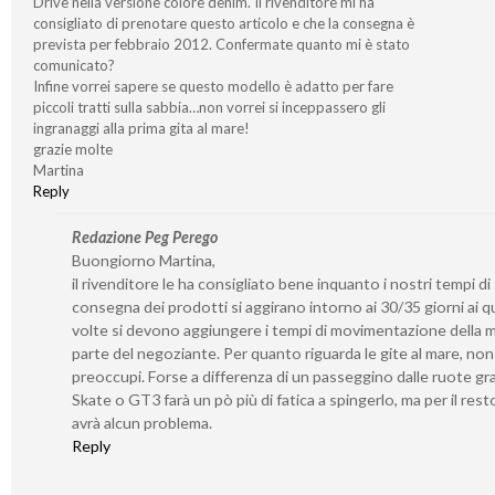
Drive nella versione colore denim. Il rivenditore mi ha
consigliato di prenotare questo articolo e che la consegna è
prevista per febbraio 2012. Confermate quanto mi è stato
comunicato?
Infine vorrei sapere se questo modello è adatto per fare
piccoli tratti sulla sabbia…non vorrei si inceppassero gli
ingranaggi alla prima gita al mare!
grazie molte
Martina
Reply
Redazione Peg Perego
Buongiorno Martina,
il rivenditore le ha consigliato bene inquanto i nostri tempi di
consegna dei prodotti si aggirano intorno ai 30/35 giorni ai qu
volte si devono aggiungere i tempi di movimentazione della 
parte del negoziante. Per quanto riguarda le gite al mare, non 
preoccupi. Forse a differenza di un passeggino dalle ruote gr
Skate o GT3 farà un pò più di fatica a spingerlo, ma per il rest
avrà alcun problema.
Reply