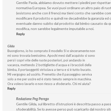
Gentile Paola, abbiamo dovuto mettere i piedini per rispetta
normativa Europea. Se vuoi puoi ordinare un altro paio di ruo
(esistono anche con il freno) ma tieni conto che sarebbe co
modificare il prodotto e quindi ne decadrebbe la garanzia ed 
eventuale danno subito dal prodotto dal bimbo causato da q
modifica, non sarebbe legalmente imputabile a noi.
Reply
Gilda
Buongiorno, io ho comprato il modello SI e sinceramente non
mi sono trovata benissimo. Apochi mesi dall’acquisto si sono
persi i copri vite delle ruote posteriori, poi andando in
vacanza, mettendo 2 bottigliette d’acqua e i braccioli della
bimba, il portaoggetti strisciava a terra e si è tutto bucato.
Mi vergogno ad uscirlo. Premetto che il passeggino serviva
solo a me per uscire ed è stato tenuto sempre in macchina.
Ora volevo lavarlo e non riesco a sfoderarlo. Chi mi aiuta?
Reply
Redazione Peg Perego
Gentile Gilda, sul libretto d’istruzioni è descritta passo a pass
sfoderabilità. Se lo avesse perso può scaricarlo dal nostro si