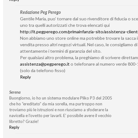
Redazione Peg Perego
Gentile Maria, puo’ tornare dal suo rivenditore di fiducia o sc
uno tra quelli autorizzati che trova elencati qui
http://it.pegperego.com/primainfanzia-sito/assistenza-client
Non abbiamo uno store online ma potrebbe trovare la sacca 
vendita presso altri negozi virtuali. Nel caso, le consigliamo d
attentamente i termini di garanzia del sito.
Per qualsiasi altro problema, la preghiamo di scrivere diretta
assistenza@pegperego.it
o telefonare al numero verde 800
(solo da telefono fisso)
Reply
Serena
Buongiorno, io ho un sistema modulare Pliko P3 del 2005
che ho “ereditato” da mia sorella, ma purtroppo non
troviamo più le istruzioni e non riusciamo a sfoderare la
navicella e l’ovetto per lavarli. E’ possibile avere il vecchio
libretto? Grazie!
Reply