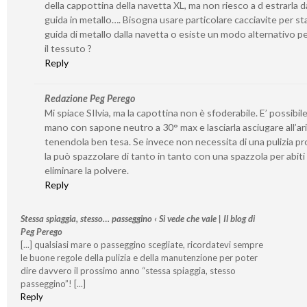
della cappottina della navetta XL, ma non riesco a d estrarla da
guida in metallo…. Bisogna usare particolare cacciavite per st
guida di metallo dalla navetta o esiste un modo alternativo per
il tessuto ?
Reply
Redazione Peg Perego
Mi spiace SIlvia, ma la capottina non è sfoderabile. E’ possibile
mano con sapone neutro a 30° max e lasciarla asciugare all’ar
tenendola ben tesa. Se invece non necessita di una pulizia p
la può spazzolare di tanto in tanto con una spazzola per abiti
eliminare la polvere.
Reply
Stessa spiaggia, stesso… passeggino ‹ Si vede che vale | Il blog di
Peg Perego
[...] qualsiasi mare o passeggino scegliate, ricordatevi sempre
le buone regole della pulizia e della manutenzione per poter
dire davvero il prossimo anno “stessa spiaggia, stesso
passeggino”! [...]
Reply