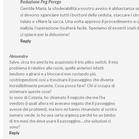
Redazione Peg Perego
Gentile Maria, la sfoderabilità a nostro avviso è abbastanza s
si devono sganciare tutti i bottoni della seduta, staccare i cint
telaio e sfilare la sacca. Una volta appreso il procedimento e 
malizia, l’operazione risulterà facile. Speriamo di esserti stati 
ci spiace per la delusione!
Reply
Alessandra
Salve, circa tre anni fa ho acquistato il trio pliko switch. Il mio
problema è relativo alle ruote, quelle anteriori infatti
tendono a girarsi e a bloccarsi non ruotando più,
costringendomi così a trascinare il passeggino che diventa
incredibilmente pesante. Cosa posso fare? Chi si occupa di
sistemare queste cose?
Io sono di Catania, ho chiamato il negozio che me l’ha
venduto (i quali allora mi avevano negato che il passeggino
avesse dei problemi), ma loro mi hanno rimandato al vostro
numero verde. Io ho una certa urgenza perchè ho un bimbo
di tre mesi che deve usare il passeggino….che soluzioni ci
sono?
Reply