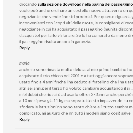
cliccando
sulla sezione download nella pagina del passeggino
vuole può anche ordinare un cestello nuovo attraverso un qu
negoziante che vende i nostri prodotti. Per quanto riguarda g
inconvenienti con i copri viti delle ruote, le consiglierei di reca
negoziante in cui ha acquistato il passeggino (munita discont
d’acquisto) per farlo visionare. Se lo ha comprato da meno di 
il passeggino risulta ancora in garanzia.
Reply
maria
anche io sono rimasta molto delusa. al mio primo bambino ho
acquistato il trio chicco nel 2001 e a tutt’oggi ancora sopravv
usato fino a 4 anni finché l’ha ceduto al fratellino che l’ha usa
altri sei anni.per il terzo ho voluto cambiare acquistando il si 
miei dubbi che riuscirò ad usarlo oltre i 2-3anni anche perchè i
a 10 mesi pesa gia 11 kg.ma sopratutto sto impazzendo su c
sfodera le istruzioni nn sono tanto chiare e il tutto sembra 
complicato. mi auguro che nn tutti i modelli siano cosi! salve
Reply