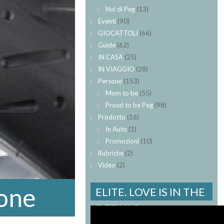
Noi di Peg
(13)
Eventi
(90)
GIOCATTOLI
(66)
Guide
(62)
IN CASA
(25)
IN VIAGGIO
(28)
Persone
(153)
Mom to be
(55)
Proud to be Peg
(98)
Prodotto
(16)
In Auto
(1)
Promozioni
(10)
Rubriche
(2)
Video
(2)
ione
ELITE. LOVE IS IN THE
DETAILS.