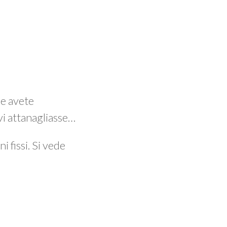
e avete
vi attanagliasse…
i fissi. Si vede