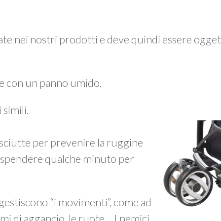
zzate nei nostri prodotti e deve quindi essere ogget
e con un panno umido.
simili.
ciutte per prevenire la ruggine
ne spendere qualche minuto per
 gestiscono “i movimenti”, come ad
mi di aggancio, le ruote… I nemici