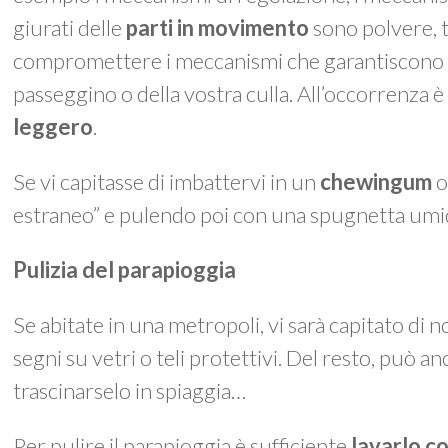
giurati delle
parti in movimento
sono polvere, t
compromettere i meccanismi che garantiscono le
passeggino o della vostra culla. All’occorrenza è
leggero
.
Se vi capitasse di imbattervi in un
chewingum
o
estraneo” e pulendo poi con una spugnetta umi
Pulizia del parapioggia
Se abitate in una metropoli, vi sarà capitato di n
segni su vetri o teli protettivi. Del resto, può an
trascinarselo in spiaggia…
Per pulire il parapioggia è sufficiente
lavarlo c