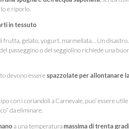
lo e riporlo.
arti in tessuto
 di frutta, gelato, yogurt, marmellata… Un disastr
 del passeggino o del seggiolino richiede una buo
suto devono essere
spazzolate per allontanare la
 tipo con i coriandoli a Carnevale, puo’ essere util
rco” da eliminare.
 mano
a una temperatura
massima di trenta grad