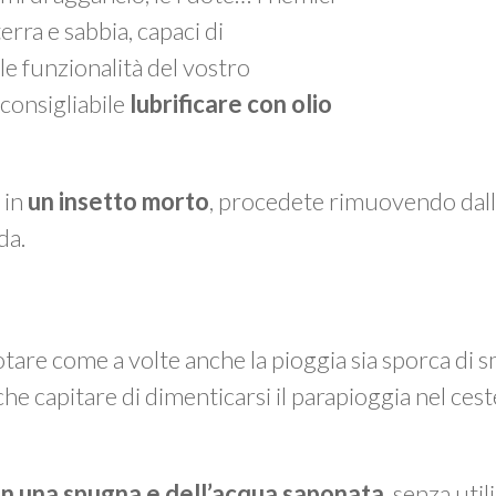
erra e sabbia, capaci di
 funzionalità del vostro
 consigliabile
lubrificare con olio
 in
un insetto
morto
, procedete rimuovendo dall
da.
otare come a volte anche la pioggia sia sporca di sm
che capitare di dimenticarsi il parapioggia nel cest
on una spugna e dell’acqua saponata
, senza util