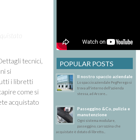
cquistato
 Dettagli tecnici,
POPULAR POSTS
ni si
Il nostro spaccio aziendale
tti i libretti
Lo spaccio aziendale PegPerego si
trova all'interno dell'azienda
 capire come si
stessa, ad Arcore...
ete acquistato
Passeggino &Co, pulizia e
manutenzione
Ogni sistema modulare,
passeggino, carrozzina che
acquistate è dotato di libretto...