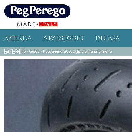
AZIENDA
A PASSEGGIO
IN CASA
EVENTI
Sei in : Home
»
Guide
»
Passeggino &Co, pulizia e manutenzione