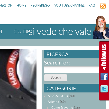
VERSION
HOME
PEG PEREGO
YOU TUBE CHANNEL
FAQ
NI
GUIDE
RICERCA
Search for:
CATEGORIE
A PASSEGGIO
(80)
Azienda
(69)
Come Eravamo
(16)