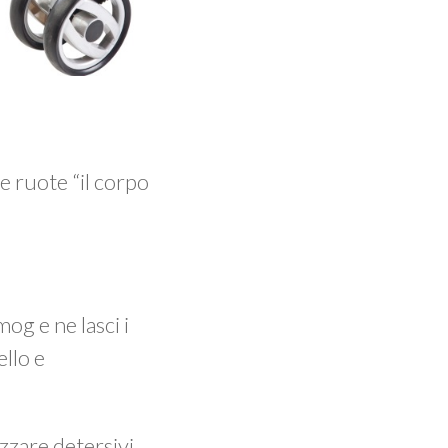
e ruote “il corpo
og e ne lasci i
ello e
izzare detersivi.