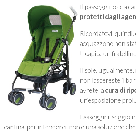
Il passeggino o la c
protetti dagli agen
Ricordatevi, quindi,
acquazzone non stat
ti capita un fratellino
Il sole, ugualmente, 
non lascereste il bam
avrete la
cura di ri
un’esposizione prolun
Passeggini, seggioli
cantina, per intenderci, non è una soluzione che