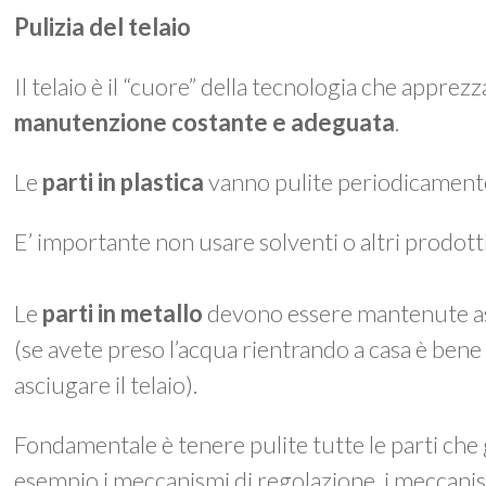
Pulizia del telaio
Il telaio è il “cuore” della tecnologia che appre
manutenzione costante e adeguata
.
Le
parti in plastica
vanno pulite periodicament
E’ importante non usare solventi o altri prodotti 
Le
parti in metallo
devono essere mantenute as
(se avete preso l’acqua rientrando a casa è be
asciugare il telaio).
Fondamentale è tenere pulite tutte le parti che
esempio i meccanismi di regolazione, i meccanis