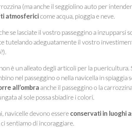
arrozzina (ma anche il seggiolino auto per intende
ti atmosferici
come acqua, pioggia e neve.
 che se lasciate il vostro passeggino a inzupparsi 
e tutelando adeguatamente il vostro investiment
?).
non è un alleato degli articoli per la puericultura.
bino nel passeggino o nella navicella in spiaggia s
porre all’ombra
anche il passeggino o la carrozzin
gata al sole possa sbiadire i colori.
ni, navicelle devono essere
conservati in luoghi a
 ci sentiamo di incoraggiare.