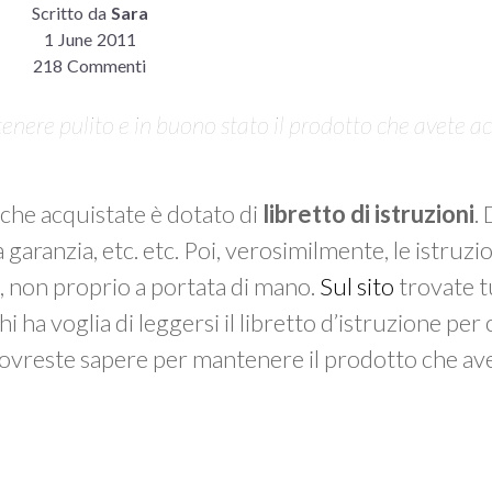
Scritto da
Sara
1 June 2011
218 Commenti
enere pulito e in buono stato il prodotto che avete a
che acquistate è dotato di
libretto di istruzioni
.
garanzia, etc. etc. Poi, verosimilmente, le istruzio
na, non proprio a portata di mano.
Sul sito
trovate tu
 ha voglia di leggersi il libretto d’istruzione per
 dovreste sapere per mantenere il prodotto che av