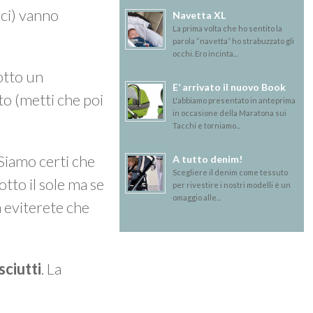
rci) vanno
Navetta XL
La prima volta che ho sentito la
parola “navetta” ho strabuzzato gli
occhi. Ero incinta...
sotto un
E’ arrivato il nuovo Book
o (metti che poi
L'abbiamo presentato in anteprima
in occasione della Maratona sui
Tacchi e torniamo...
 Siamo certi che
A tutto denim!
Scegliere il denim come tessuto
otto il sole ma se
per rivestire i nostri modelli è un
omaggio alle...
a eviterete che
sciutti
. La