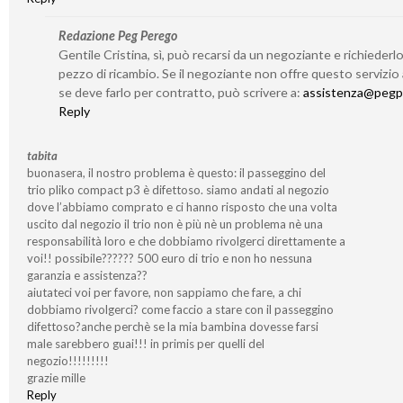
Redazione Peg Perego
Gentile Cristina, sì, può recarsi da un negoziante e richieder
pezzo di ricambio. Se il negoziante non offre questo servizio
se deve farlo per contratto, può scrivere a:
assistenza@pegp
Reply
tabita
buonasera, il nostro problema è questo: il passeggino del
trio pliko compact p3 è difettoso. siamo andati al negozio
dove l’abbiamo comprato e ci hanno risposto che una volta
uscito dal negozio il trio non è più nè un problema nè una
responsabilità loro e che dobbiamo rivolgerci direttamente a
voi!! possibile?????? 500 euro di trio e non ho nessuna
garanzia e assistenza??
aiutateci voi per favore, non sappiamo che fare, a chi
dobbiamo rivolgerci? come faccio a stare con il passeggino
difettoso?anche perchè se la mia bambina dovesse farsi
male sarebbero guai!!! in primis per quelli del
negozio!!!!!!!!!
grazie mille
Reply