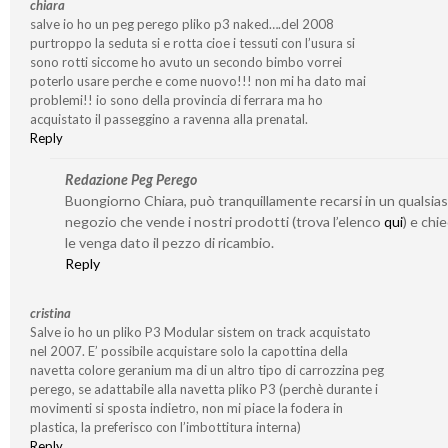
chiara
salve io ho un peg perego pliko p3 naked….del 2008
purtroppo la seduta si e rotta cioe i tessuti con l’usura si
sono rotti siccome ho avuto un secondo bimbo vorrei
poterlo usare perche e come nuovo!!! non mi ha dato mai
problemi!! io sono della provincia di ferrara ma ho
acquistato il passeggino a ravenna alla prenatal.
Reply
Redazione Peg Perego
Buongiorno Chiara, può tranquillamente recarsi in un qualsias
negozio che vende i nostri prodotti (trova l’elenco
qui
) e chi
le venga dato il pezzo di ricambio.
Reply
cristina
Salve io ho un pliko P3 Modular sistem on track acquistato
nel 2007. E’ possibile acquistare solo la capottina della
navetta colore geranium ma di un altro tipo di carrozzina peg
perego, se adattabile alla navetta pliko P3 (perchè durante i
movimenti si sposta indietro, non mi piace la fodera in
plastica, la preferisco con l’imbottitura interna)
Reply