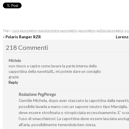
Tags »
cura passeggino
,
manutenzione passeggino
,
passeggino
,
pulizia passeggino
,
sc
«
Polaris Ranger RZR
Lorenz
218 Commenti
Michela
non riesco a capire come lavare la parte interna della
cappottina della navettaXL. mi potete dare un consiglio
grazie
Reply
Redazione PegPerego
Gentile Michela, dopo aver staccato la capottina dalla navetta
possibile lavarla a mano con un sapone neutro tipo Marsiglia
deve essere strofinata o stropicciata eccessivamente. E’ sco
l’uso di smacchiatori. La capottina deve essere lasciata asciu
all’aria, possibilmente tenendola ben stesa.