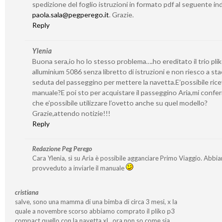
spedizione del foglio istruzioni in formato pdf al seguente ind
paola.sala@pegperego.it
. Grazie.
Reply
Ylenia
Buona sera,io ho lo stesso problema….ho ereditato il trio pli
alluminium 5086 senza libretto di istruzioni e non riesco a sta
seduta del passeggino per mettere la navetta.E’possibile ricev
manuale?E poi sto per acquistare il passeggino Aria,mi confe
che e’possibile utilizzare l’ovetto anche su quel modello?
Grazie,attendo notizie!!!
Reply
Redazione Peg Perego
Cara Ylenia, sì su Aria è possibile agganciare Primo Viaggio. Abbi
provveduto a inviarle il manuale
cristiana
salve, sono una mamma di una bimba di circa 3 mesi, x la
quale a novembre scorso abbiamo comprato il pliko p3
compact quello con la navetta xl…ora non so come sia