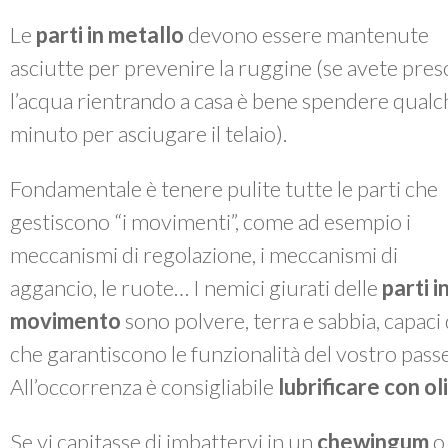
Le
parti in metallo
devono essere mantenute
asciutte per prevenire la ruggine (se avete pres
l’acqua rientrando a casa è bene spendere qualc
minuto per asciugare il telaio).
Fondamentale è tenere pulite tutte le parti che
gestiscono “i movimenti”, come ad esempio i
meccanismi di regolazione, i meccanismi di
aggancio, le ruote… I nemici giurati delle
parti i
movimento
sono polvere, terra e sabbia, capac
che garantiscono le funzionalità del vostro passe
All’occorrenza è consigliabile
lubrificare con o
Se vi capitasse di imbattervi in un
chewingum
o