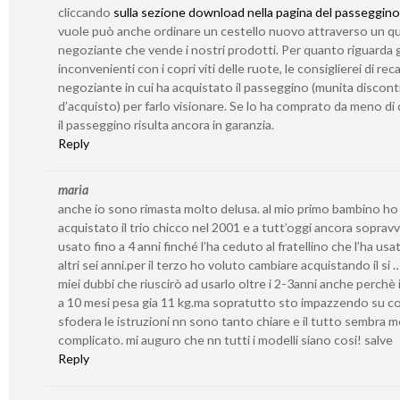
cliccando
sulla sezione download nella pagina del passeggino
vuole può anche ordinare un cestello nuovo attraverso un qu
negoziante che vende i nostri prodotti. Per quanto riguarda g
inconvenienti con i copri viti delle ruote, le consiglierei di reca
negoziante in cui ha acquistato il passeggino (munita discont
d’acquisto) per farlo visionare. Se lo ha comprato da meno di 
il passeggino risulta ancora in garanzia.
Reply
maria
anche io sono rimasta molto delusa. al mio primo bambino ho
acquistato il trio chicco nel 2001 e a tutt’oggi ancora sopravv
usato fino a 4 anni finché l’ha ceduto al fratellino che l’ha usa
altri sei anni.per il terzo ho voluto cambiare acquistando il si 
miei dubbi che riuscirò ad usarlo oltre i 2-3anni anche perchè i
a 10 mesi pesa gia 11 kg.ma sopratutto sto impazzendo su c
sfodera le istruzioni nn sono tanto chiare e il tutto sembra 
complicato. mi auguro che nn tutti i modelli siano cosi! salve
Reply