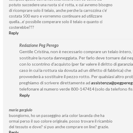
potuto succedere una ruota si e’ rotta, x cui avremo bisogno
di ricomprare solo il telaio, anche perche la carrozzina c’e’
costata 500 euro e vorremmo continuare ad utilizzare
quella…e’ possibile comperare solo il telaio e quanto ci
costerebbe???
Reply
Redazione Peg Perego
Gentile Cristina, non è necessario comprare un telaio intero,
sostituire la ruota danneggiata. Per farlo deve tornare dal n
con lo scontrino d’acquisto (per far valere il diritto di garanzia
caso in cui la rottura sia dovuta ad un difetto di fabbrica) che
provvederà a sostituire il pezzo rotto. Per qualsiasi altro prob
preghiamo di scrivere direttamente ad
assistenza@pegperego
telefonare al numero verde 800-147414 (solo da telefono fis
Reply
maria gargiulo
buongiorno, ho un passeggino aria color lavanda che ha
ormai perso il suo colore originale. posso trovare il ricambio
del tessuto e dove? si puo anche comprare on line? grazie.
Reply