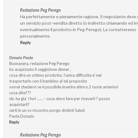
Redazione Peg Perego
Ha perfettamente e pienamente ragione. Il negoziante deve o
un servizio post-vendita diretto (o indiretto chiamando ed i
eventualmente il prodotto in Peg Perego). La contatteremo
personalmente.
Reply
Donato Paola
Buonasera, redazione Peg Perego
ho acquistato il seggiolone dinner ,
cosa dire un ottimo prodotto, l’unica difficolta e’ nel
trasportarlo con il bambino al tal proposito
vorrei chedervi se è possibile inserire altre n.2 ruote anteriori
cosa dite???
nb. ha gia’ i fori …… – cosa devo fare per riceverli ? posso
acquistarli?
certi in un vs riscontro porgo distinti Saluti
Paola Donato
Reply
Redazione Peg Perego