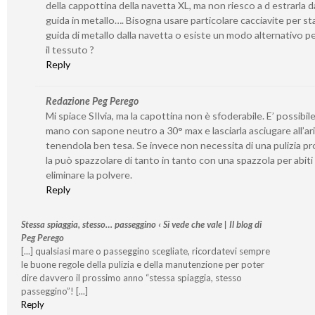
della cappottina della navetta XL, ma non riesco a d estrarla da
guida in metallo…. Bisogna usare particolare cacciavite per st
guida di metallo dalla navetta o esiste un modo alternativo per
il tessuto ?
Reply
Redazione Peg Perego
Mi spiace SIlvia, ma la capottina non è sfoderabile. E’ possibile
mano con sapone neutro a 30° max e lasciarla asciugare all’ar
tenendola ben tesa. Se invece non necessita di una pulizia p
la può spazzolare di tanto in tanto con una spazzola per abiti
eliminare la polvere.
Reply
Stessa spiaggia, stesso… passeggino ‹ Si vede che vale | Il blog di
Peg Perego
[...] qualsiasi mare o passeggino scegliate, ricordatevi sempre
le buone regole della pulizia e della manutenzione per poter
dire davvero il prossimo anno “stessa spiaggia, stesso
passeggino”! [...]
Reply