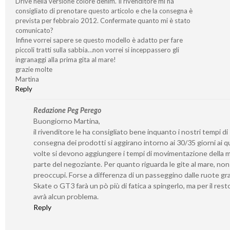
Drive nella versione colore denim. Il rivenditore mi ha
consigliato di prenotare questo articolo e che la consegna è
prevista per febbraio 2012. Confermate quanto mi è stato
comunicato?
Infine vorrei sapere se questo modello è adatto per fare
piccoli tratti sulla sabbia…non vorrei si inceppassero gli
ingranaggi alla prima gita al mare!
grazie molte
Martina
Reply
Redazione Peg Perego
Buongiorno Martina,
il rivenditore le ha consigliato bene inquanto i nostri tempi di
consegna dei prodotti si aggirano intorno ai 30/35 giorni ai qu
volte si devono aggiungere i tempi di movimentazione della 
parte del negoziante. Per quanto riguarda le gite al mare, non 
preoccupi. Forse a differenza di un passeggino dalle ruote gr
Skate o GT3 farà un pò più di fatica a spingerlo, ma per il rest
avrà alcun problema.
Reply