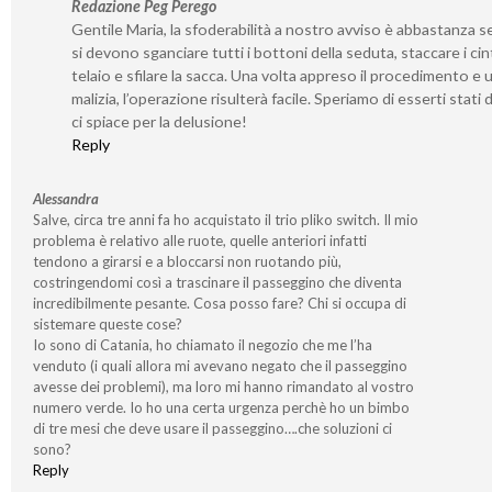
Redazione Peg Perego
Gentile Maria, la sfoderabilità a nostro avviso è abbastanza s
si devono sganciare tutti i bottoni della seduta, staccare i cint
telaio e sfilare la sacca. Una volta appreso il procedimento e 
malizia, l’operazione risulterà facile. Speriamo di esserti stati 
ci spiace per la delusione!
Reply
Alessandra
Salve, circa tre anni fa ho acquistato il trio pliko switch. Il mio
problema è relativo alle ruote, quelle anteriori infatti
tendono a girarsi e a bloccarsi non ruotando più,
costringendomi così a trascinare il passeggino che diventa
incredibilmente pesante. Cosa posso fare? Chi si occupa di
sistemare queste cose?
Io sono di Catania, ho chiamato il negozio che me l’ha
venduto (i quali allora mi avevano negato che il passeggino
avesse dei problemi), ma loro mi hanno rimandato al vostro
numero verde. Io ho una certa urgenza perchè ho un bimbo
di tre mesi che deve usare il passeggino….che soluzioni ci
sono?
Reply