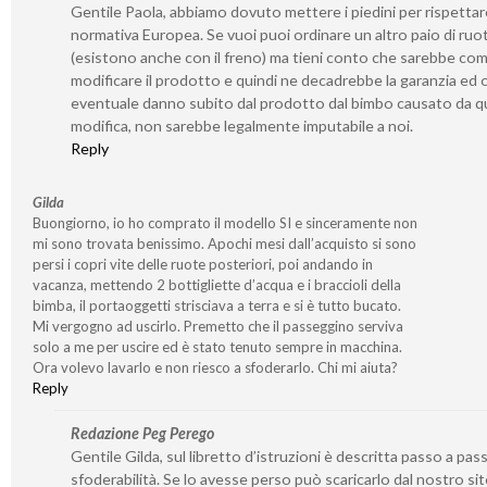
Gentile Paola, abbiamo dovuto mettere i piedini per rispetta
normativa Europea. Se vuoi puoi ordinare un altro paio di ruo
(esistono anche con il freno) ma tieni conto che sarebbe co
modificare il prodotto e quindi ne decadrebbe la garanzia ed 
eventuale danno subito dal prodotto dal bimbo causato da q
modifica, non sarebbe legalmente imputabile a noi.
Reply
Gilda
Buongiorno, io ho comprato il modello SI e sinceramente non
mi sono trovata benissimo. Apochi mesi dall’acquisto si sono
persi i copri vite delle ruote posteriori, poi andando in
vacanza, mettendo 2 bottigliette d’acqua e i braccioli della
bimba, il portaoggetti strisciava a terra e si è tutto bucato.
Mi vergogno ad uscirlo. Premetto che il passeggino serviva
solo a me per uscire ed è stato tenuto sempre in macchina.
Ora volevo lavarlo e non riesco a sfoderarlo. Chi mi aiuta?
Reply
Redazione Peg Perego
Gentile Gilda, sul libretto d’istruzioni è descritta passo a pass
sfoderabilità. Se lo avesse perso può scaricarlo dal nostro si