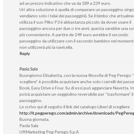
ad un prezzo indicativo che va da 189 a 229 euro.
Un’ altra soluzione è quella di comperare un passeggino sing
vendiamo solo i telai dei passeggini). Se il bimbo che attualm
utilizza il suo Pliko P3 è abbastanza piccolo da dover usare il
passeggino ancora per due o tre anni, questa sarebbe una so
più conveniente. A partire de 249 euro avrebbe il secondo
passeggino da utilizzare con il secondo bambino nel momento
non utilizzerà più la navicella.
Reply
Paola Sala
Buongiorno Elisabetta, con la nuova filosofia di Peg Perego “L
scegliere” è possibile acquistare anche solo i carrelli dei pass
Book, Easy Drive e Four. Su di essi può agganciare Navetta. I
potrà acquistare un seggiolino reversibile per “trasformare” il 
passeggino.
Le scrivo qui di seguito il link del catalogo Liberi di scegliere
http://it.pegperego.com/admin/archive/downloads/PegPerego
Buona giornata.
Paola Sala
Uff.Marketing Peg Perego S.p.A