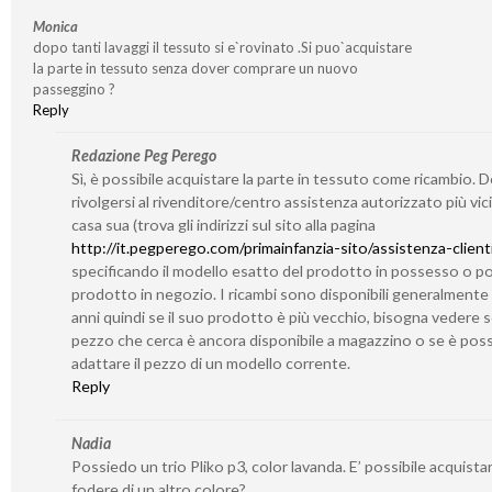
Monica
dopo tanti lavaggi il tessuto si e`rovinato .Si puo`acquistare
la parte in tessuto senza dover comprare un nuovo
passeggino ?
Reply
Redazione Peg Perego
Sì, è possibile acquistare la parte in tessuto come ricambio. 
rivolgersi al rivenditore/centro assistenza autorizzato più vic
casa sua (trova gli indirizzi sul sito alla pagina
http://it.pegperego.com/primainfanzia-sito/assistenza-client
specificando il modello esatto del prodotto in possesso o po
prodotto in negozio. I ricambi sono disponibili generalmente
anni quindi se il suo prodotto è più vecchio, bisogna vedere se
pezzo che cerca è ancora disponibile a magazzino o se è poss
adattare il pezzo di un modello corrente.
Reply
Nadia
Possiedo un trio Pliko p3, color lavanda. E’ possibile acquistar
fodere di un altro colore?