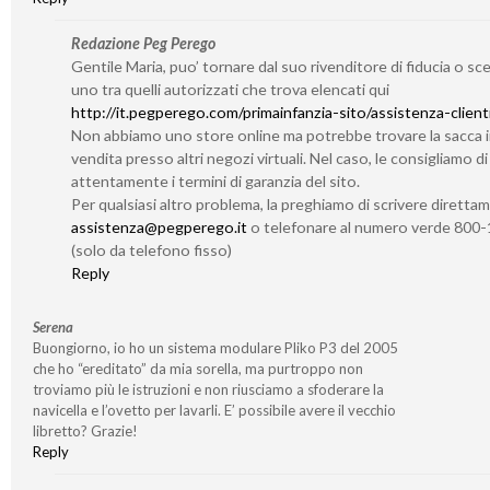
Redazione Peg Perego
Gentile Maria, puo’ tornare dal suo rivenditore di fiducia o sc
uno tra quelli autorizzati che trova elencati qui
http://it.pegperego.com/primainfanzia-sito/assistenza-client
Non abbiamo uno store online ma potrebbe trovare la sacca 
vendita presso altri negozi virtuali. Nel caso, le consigliamo d
attentamente i termini di garanzia del sito.
Per qualsiasi altro problema, la preghiamo di scrivere diretta
assistenza@pegperego.it
o telefonare al numero verde 800
(solo da telefono fisso)
Reply
Serena
Buongiorno, io ho un sistema modulare Pliko P3 del 2005
che ho “ereditato” da mia sorella, ma purtroppo non
troviamo più le istruzioni e non riusciamo a sfoderare la
navicella e l’ovetto per lavarli. E’ possibile avere il vecchio
libretto? Grazie!
Reply