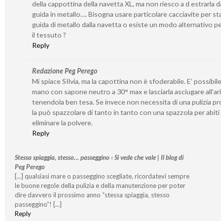
della cappottina della navetta XL, ma non riesco a d estrarla da
guida in metallo…. Bisogna usare particolare cacciavite per st
guida di metallo dalla navetta o esiste un modo alternativo per
il tessuto ?
Reply
Redazione Peg Perego
Mi spiace SIlvia, ma la capottina non è sfoderabile. E’ possibile
mano con sapone neutro a 30° max e lasciarla asciugare all’ar
tenendola ben tesa. Se invece non necessita di una pulizia p
la può spazzolare di tanto in tanto con una spazzola per abiti
eliminare la polvere.
Reply
Stessa spiaggia, stesso… passeggino ‹ Si vede che vale | Il blog di
Peg Perego
[...] qualsiasi mare o passeggino scegliate, ricordatevi sempre
le buone regole della pulizia e della manutenzione per poter
dire davvero il prossimo anno “stessa spiaggia, stesso
passeggino”! [...]
Reply