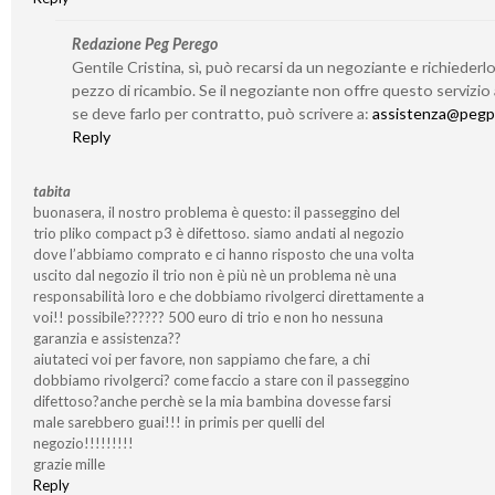
Redazione Peg Perego
Gentile Cristina, sì, può recarsi da un negoziante e richieder
pezzo di ricambio. Se il negoziante non offre questo servizio
se deve farlo per contratto, può scrivere a:
assistenza@pegp
Reply
tabita
buonasera, il nostro problema è questo: il passeggino del
trio pliko compact p3 è difettoso. siamo andati al negozio
dove l’abbiamo comprato e ci hanno risposto che una volta
uscito dal negozio il trio non è più nè un problema nè una
responsabilità loro e che dobbiamo rivolgerci direttamente a
voi!! possibile?????? 500 euro di trio e non ho nessuna
garanzia e assistenza??
aiutateci voi per favore, non sappiamo che fare, a chi
dobbiamo rivolgerci? come faccio a stare con il passeggino
difettoso?anche perchè se la mia bambina dovesse farsi
male sarebbero guai!!! in primis per quelli del
negozio!!!!!!!!!
grazie mille
Reply