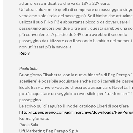
ad un prezzo indicativo che va da 189 a 229 euro.
Un’ altra soluzione è quella di comperare un passeggino sing
vendiamo solo i telai dei passeggini). Se il bimbo che attualm
utilizza il suo Pliko P3 è abbastanza piccolo da dover usare il
passeggino ancora per due o tre anni, questa sarebbe una so
più conveniente. A partire de 249 euro avrebbe il secondo
passeggino da utilizzare con il secondo bambino nel momento
non utilizzerà più la navicella.
Reply
Paola Sala
Buongiorno Elisabetta, con la nuova filosofia di Peg Perego “L
scegliere” è possibile acquistare anche solo i carrelli dei pass
Book, Easy Drive e Four. Su di essi può agganciare Navetta. I
potrà acquistare un seggiolino reversibile per “trasformare” il 
passeggino.
Le scrivo qui di seguito il link del catalogo Liberi di scegliere
http://it.pegperego.com/admin/archive/downloads/PegPerego
Buona giornata.
Paola Sala
Uff.Marketing Peg Perego S.p.A