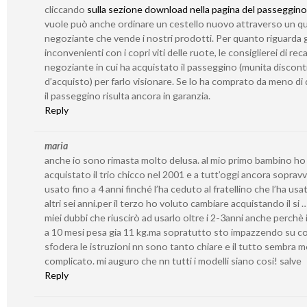
cliccando
sulla sezione download nella pagina del passeggino
vuole può anche ordinare un cestello nuovo attraverso un qu
negoziante che vende i nostri prodotti. Per quanto riguarda g
inconvenienti con i copri viti delle ruote, le consiglierei di reca
negoziante in cui ha acquistato il passeggino (munita discont
d’acquisto) per farlo visionare. Se lo ha comprato da meno di 
il passeggino risulta ancora in garanzia.
Reply
maria
anche io sono rimasta molto delusa. al mio primo bambino ho
acquistato il trio chicco nel 2001 e a tutt’oggi ancora sopravv
usato fino a 4 anni finché l’ha ceduto al fratellino che l’ha usa
altri sei anni.per il terzo ho voluto cambiare acquistando il si 
miei dubbi che riuscirò ad usarlo oltre i 2-3anni anche perchè i
a 10 mesi pesa gia 11 kg.ma sopratutto sto impazzendo su c
sfodera le istruzioni nn sono tanto chiare e il tutto sembra 
complicato. mi auguro che nn tutti i modelli siano cosi! salve
Reply