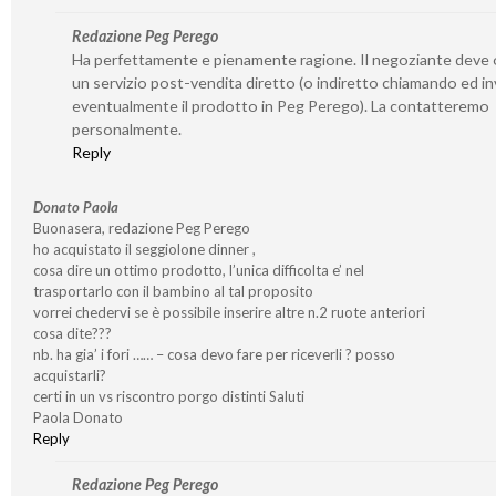
Redazione Peg Perego
Ha perfettamente e pienamente ragione. Il negoziante deve o
un servizio post-vendita diretto (o indiretto chiamando ed i
eventualmente il prodotto in Peg Perego). La contatteremo
personalmente.
Reply
Donato Paola
Buonasera, redazione Peg Perego
ho acquistato il seggiolone dinner ,
cosa dire un ottimo prodotto, l’unica difficolta e’ nel
trasportarlo con il bambino al tal proposito
vorrei chedervi se è possibile inserire altre n.2 ruote anteriori
cosa dite???
nb. ha gia’ i fori …… – cosa devo fare per riceverli ? posso
acquistarli?
certi in un vs riscontro porgo distinti Saluti
Paola Donato
Reply
Redazione Peg Perego