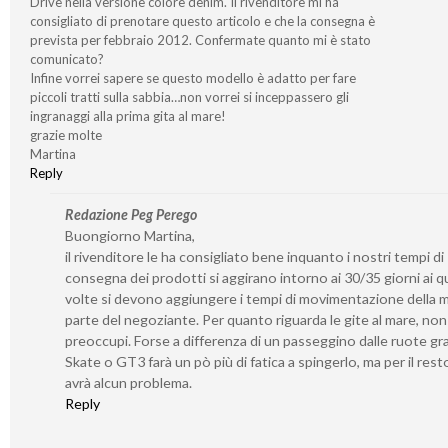
Drive nella versione colore denim. Il rivenditore mi ha
consigliato di prenotare questo articolo e che la consegna è
prevista per febbraio 2012. Confermate quanto mi è stato
comunicato?
Infine vorrei sapere se questo modello è adatto per fare
piccoli tratti sulla sabbia…non vorrei si inceppassero gli
ingranaggi alla prima gita al mare!
grazie molte
Martina
Reply
Redazione Peg Perego
Buongiorno Martina,
il rivenditore le ha consigliato bene inquanto i nostri tempi di
consegna dei prodotti si aggirano intorno ai 30/35 giorni ai qu
volte si devono aggiungere i tempi di movimentazione della 
parte del negoziante. Per quanto riguarda le gite al mare, non 
preoccupi. Forse a differenza di un passeggino dalle ruote gr
Skate o GT3 farà un pò più di fatica a spingerlo, ma per il rest
avrà alcun problema.
Reply