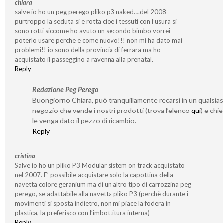
chiara
salve io ho un peg perego pliko p3 naked….del 2008
purtroppo la seduta si e rotta cioe i tessuti con l’usura si
sono rotti siccome ho avuto un secondo bimbo vorrei
poterlo usare perche e come nuovo!!! non mi ha dato mai
problemi!! io sono della provincia di ferrara ma ho
acquistato il passeggino a ravenna alla prenatal.
Reply
Redazione Peg Perego
Buongiorno Chiara, può tranquillamente recarsi in un qualsias
negozio che vende i nostri prodotti (trova l’elenco
qui
) e chi
le venga dato il pezzo di ricambio.
Reply
cristina
Salve io ho un pliko P3 Modular sistem on track acquistato
nel 2007. E’ possibile acquistare solo la capottina della
navetta colore geranium ma di un altro tipo di carrozzina peg
perego, se adattabile alla navetta pliko P3 (perchè durante i
movimenti si sposta indietro, non mi piace la fodera in
plastica, la preferisco con l’imbottitura interna)
Reply