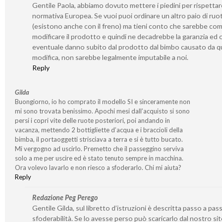
Gentile Paola, abbiamo dovuto mettere i piedini per rispetta
normativa Europea. Se vuoi puoi ordinare un altro paio di ruo
(esistono anche con il freno) ma tieni conto che sarebbe co
modificare il prodotto e quindi ne decadrebbe la garanzia ed 
eventuale danno subito dal prodotto dal bimbo causato da q
modifica, non sarebbe legalmente imputabile a noi.
Reply
Gilda
Buongiorno, io ho comprato il modello SI e sinceramente non
mi sono trovata benissimo. Apochi mesi dall’acquisto si sono
persi i copri vite delle ruote posteriori, poi andando in
vacanza, mettendo 2 bottigliette d’acqua e i braccioli della
bimba, il portaoggetti strisciava a terra e si è tutto bucato.
Mi vergogno ad uscirlo. Premetto che il passeggino serviva
solo a me per uscire ed è stato tenuto sempre in macchina.
Ora volevo lavarlo e non riesco a sfoderarlo. Chi mi aiuta?
Reply
Redazione Peg Perego
Gentile Gilda, sul libretto d’istruzioni è descritta passo a pass
sfoderabilità. Se lo avesse perso può scaricarlo dal nostro si