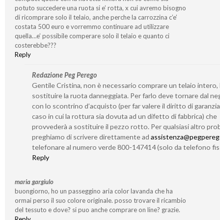
potuto succedere una ruota si e’ rotta, x cui avremo bisogno
di ricomprare solo il telaio, anche perche la carrozzina c’e’
costata 500 euro e vorremmo continuare ad utilizzare
quella…e’ possibile comperare solo il telaio e quanto ci
costerebbe???
Reply
Redazione Peg Perego
Gentile Cristina, non è necessario comprare un telaio intero,
sostituire la ruota danneggiata. Per farlo deve tornare dal n
con lo scontrino d’acquisto (per far valere il diritto di garanzia
caso in cui la rottura sia dovuta ad un difetto di fabbrica) che
provvederà a sostituire il pezzo rotto. Per qualsiasi altro prob
preghiamo di scrivere direttamente ad
assistenza@pegperego
telefonare al numero verde 800-147414 (solo da telefono fis
Reply
maria gargiulo
buongiorno, ho un passeggino aria color lavanda che ha
ormai perso il suo colore originale. posso trovare il ricambio
del tessuto e dove? si puo anche comprare on line? grazie.
Reply