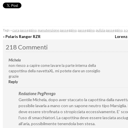
Tags »
cura passeggino
,
manutenzione passeggino
,
passeggino
,
pulizia passeggino
,
sc
«
Polaris Ranger RZR
Lorenz
218 Commenti
Michela
non riesco a capire come lavare la parte interna della
cappottina della navettaXL. mi potete dare un consiglio
grazie
Reply
Redazione PegPerego
Gentile Michela, dopo aver staccato la capottina dalla navetta
possibile lavarla a mano con un sapone neutro tipo Marsiglia
deve essere strofinata o stropicciata eccessivamente. E’ sco
l’uso di smacchiatori. La capottina deve essere lasciata asciu
all’aria, possibilmente tenendola ben stesa.