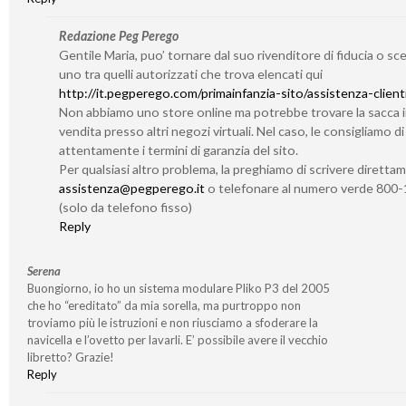
Redazione Peg Perego
Gentile Maria, puo’ tornare dal suo rivenditore di fiducia o sc
uno tra quelli autorizzati che trova elencati qui
http://it.pegperego.com/primainfanzia-sito/assistenza-client
Non abbiamo uno store online ma potrebbe trovare la sacca 
vendita presso altri negozi virtuali. Nel caso, le consigliamo d
attentamente i termini di garanzia del sito.
Per qualsiasi altro problema, la preghiamo di scrivere diretta
assistenza@pegperego.it
o telefonare al numero verde 800
(solo da telefono fisso)
Reply
Serena
Buongiorno, io ho un sistema modulare Pliko P3 del 2005
che ho “ereditato” da mia sorella, ma purtroppo non
troviamo più le istruzioni e non riusciamo a sfoderare la
navicella e l’ovetto per lavarli. E’ possibile avere il vecchio
libretto? Grazie!
Reply