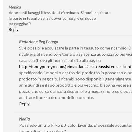
Monica
dopo tanti lavaggi il tessuto si e`rovinato .Si puo`acquistare
la parte in tessuto senza dover comprare un nuovo
passeggino ?
Reply
Redazione Peg Perego
Sì, è possibile acquistare la parte in tessuto come ricambio. 
rivolgersi al rivenditore/centro assistenza autorizzato più vic
casa sua (trova gli indirizzi sul sito alla pagina
http://it.pegperego.com/primainfanzia-sito/assistenza-client
specificando il modello esatto del prodotto in possesso o po
prodotto in negozio. I ricambi sono disponibili generalmente
anni quindi se il suo prodotto è più vecchio, bisogna vedere se
pezzo che cerca è ancora disponibile a magazzino o se è poss
adattare il pezzo di un modello corrente.
Reply
Nadia
Possiedo un trio Pliko p3, color lavanda. E’ possibile acquistar
fodere di un altro colore?