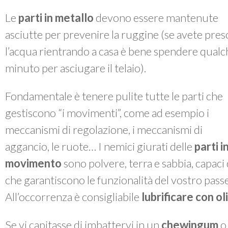
Le
parti in metallo
devono essere mantenute
asciutte per prevenire la ruggine (se avete pres
l’acqua rientrando a casa è bene spendere qualc
minuto per asciugare il telaio).
Fondamentale è tenere pulite tutte le parti che
gestiscono “i movimenti”, come ad esempio i
meccanismi di regolazione, i meccanismi di
aggancio, le ruote… I nemici giurati delle
parti i
movimento
sono polvere, terra e sabbia, capac
che garantiscono le funzionalità del vostro passe
All’occorrenza è consigliabile
lubrificare con o
Se vi capitasse di imbattervi in un
chewingum
o