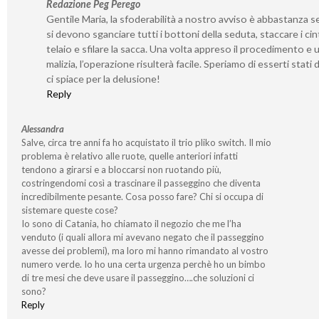
Redazione Peg Perego
Gentile Maria, la sfoderabilità a nostro avviso è abbastanza s
si devono sganciare tutti i bottoni della seduta, staccare i cint
telaio e sfilare la sacca. Una volta appreso il procedimento e 
malizia, l’operazione risulterà facile. Speriamo di esserti stati 
ci spiace per la delusione!
Reply
Alessandra
Salve, circa tre anni fa ho acquistato il trio pliko switch. Il mio
problema è relativo alle ruote, quelle anteriori infatti
tendono a girarsi e a bloccarsi non ruotando più,
costringendomi così a trascinare il passeggino che diventa
incredibilmente pesante. Cosa posso fare? Chi si occupa di
sistemare queste cose?
Io sono di Catania, ho chiamato il negozio che me l’ha
venduto (i quali allora mi avevano negato che il passeggino
avesse dei problemi), ma loro mi hanno rimandato al vostro
numero verde. Io ho una certa urgenza perchè ho un bimbo
di tre mesi che deve usare il passeggino….che soluzioni ci
sono?
Reply