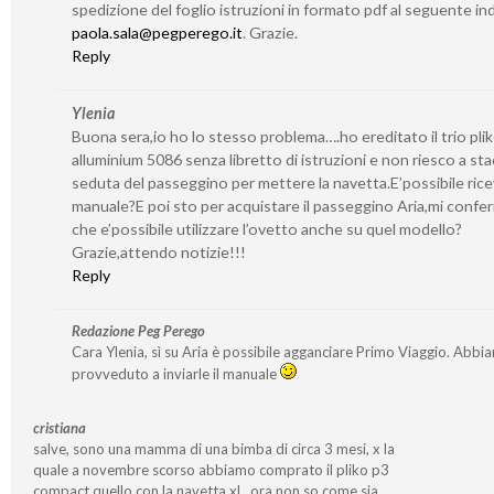
spedizione del foglio istruzioni in formato pdf al seguente ind
paola.sala@pegperego.it
. Grazie.
Reply
Ylenia
Buona sera,io ho lo stesso problema….ho ereditato il trio pli
alluminium 5086 senza libretto di istruzioni e non riesco a sta
seduta del passeggino per mettere la navetta.E’possibile ricev
manuale?E poi sto per acquistare il passeggino Aria,mi confe
che e’possibile utilizzare l’ovetto anche su quel modello?
Grazie,attendo notizie!!!
Reply
Redazione Peg Perego
Cara Ylenia, sì su Aria è possibile agganciare Primo Viaggio. Abbi
provveduto a inviarle il manuale
cristiana
salve, sono una mamma di una bimba di circa 3 mesi, x la
quale a novembre scorso abbiamo comprato il pliko p3
compact quello con la navetta xl…ora non so come sia