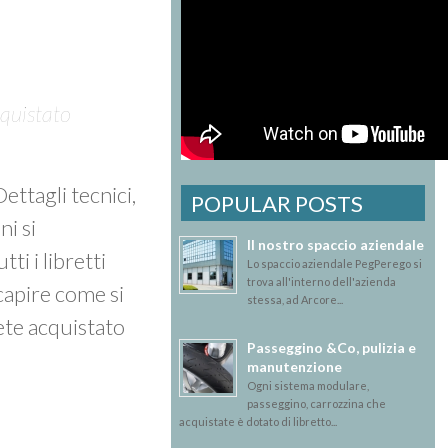
cquistato
 Dettagli tecnici,
POPULAR POSTS
ni si
Il nostro spaccio aziendale
tti i libretti
Lo spaccio aziendale PegPerego si
trova all'interno dell'azienda
 capire come si
stessa, ad Arcore...
ete acquistato
Passeggino &Co, pulizia e
manutenzione
Ogni sistema modulare,
passeggino, carrozzina che
acquistate è dotato di libretto...