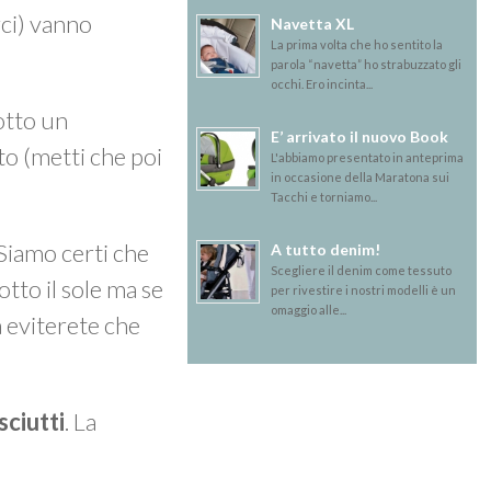
rci) vanno
Navetta XL
La prima volta che ho sentito la
parola “navetta” ho strabuzzato gli
occhi. Ero incinta...
sotto un
E’ arrivato il nuovo Book
o (metti che poi
L'abbiamo presentato in anteprima
in occasione della Maratona sui
Tacchi e torniamo...
 Siamo certi che
A tutto denim!
Scegliere il denim come tessuto
otto il sole ma se
per rivestire i nostri modelli è un
omaggio alle...
a eviterete che
sciutti
. La