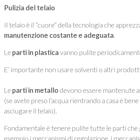
Pulizia del telaio
Il telaio è il “cuore” della tecnologia che appre
manutenzione costante e adeguata
.
Le
parti in plastica
vanno pulite periodicament
E’ importante non usare solventi o altri prodotti 
Le
parti in metallo
devono essere mantenute as
(se avete preso l’acqua rientrando a casa è be
asciugare il telaio).
Fondamentale è tenere pulite tutte le parti che
esempio i meccanismi di regolazione, i meccanis