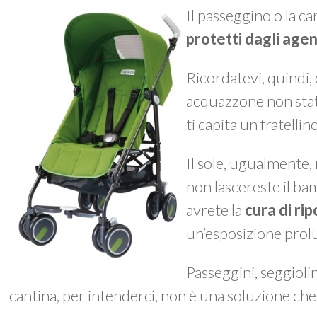
Il passeggino o la c
protetti dagli agen
Ricordatevi, quindi,
acquazzone non stat
ti capita un fratellino
Il sole, ugualmente, 
non lascereste il bam
avrete la
cura di ri
un’esposizione prolun
Passeggini, seggioli
cantina, per intenderci, non è una soluzione che