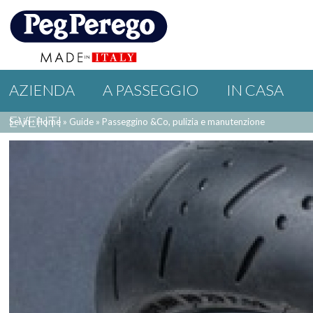
AZIENDA
A PASSEGGIO
IN CASA
EVENTI
Sei in : Home
»
Guide
»
Passeggino &Co, pulizia e manutenzione