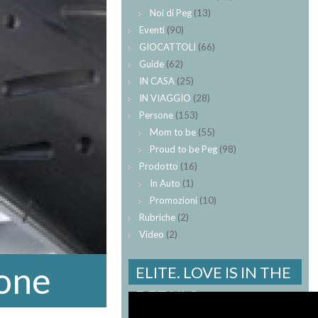
Noi di Peg
(13)
Eventi
(90)
GIOCATTOLI
(66)
Guide
(62)
IN CASA
(25)
IN VIAGGIO
(28)
Persone
(153)
Mom to be
(55)
Proud to be Peg
(98)
Prodotto
(16)
In Auto
(1)
Promozioni
(10)
Rubriche
(2)
Video
(2)
ione
ELITE. LOVE IS IN THE
DETAILS.