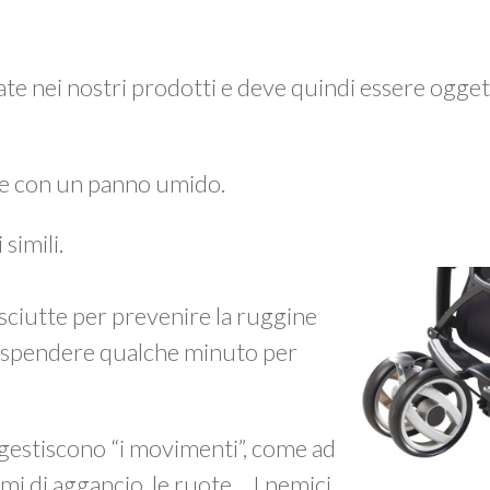
zzate nei nostri prodotti e deve quindi essere ogget
e con un panno umido.
simili.
ciutte per prevenire la ruggine
ne spendere qualche minuto per
 gestiscono “i movimenti”, come ad
mi di aggancio, le ruote… I nemici