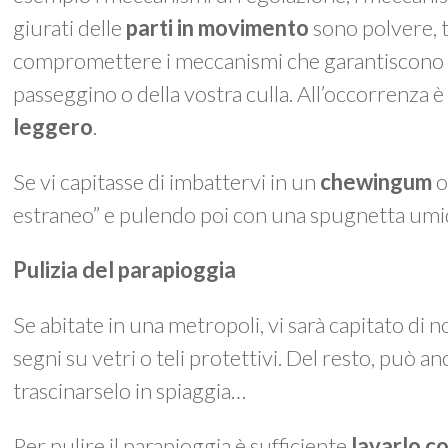
giurati delle
parti in movimento
sono polvere, t
compromettere i meccanismi che garantiscono le
passeggino o della vostra culla. All’occorrenza è
leggero
.
Se vi capitasse di imbattervi in un
chewingum
o
estraneo” e pulendo poi con una spugnetta umi
Pulizia del parapioggia
Se abitate in una metropoli, vi sarà capitato di n
segni su vetri o teli protettivi. Del resto, può an
trascinarselo in spiaggia…
Per pulire il parapioggia è sufficiente
lavarlo c