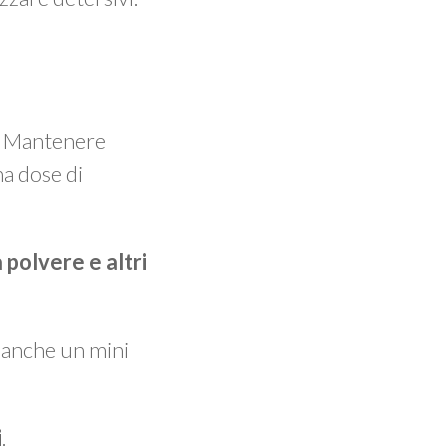
o. Mantenere
na dose di
 polvere e altri
e anche un mini
i
.