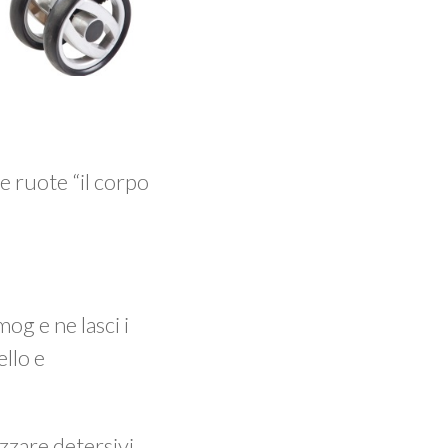
e ruote “il corpo
og e ne lasci i
ello e
izzare detersivi.