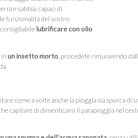
erra e sabbia, capaci di
 funzionalità del vostro
 consigliabile
lubrificare con olio
 in
un insetto
morto
, procedete rimuovendo dall
da.
otare come a volte anche la pioggia sia sporca di sm
che capitare di dimenticarsi il parapioggia nel cest
on una spugna e dell’acqua saponata
, senza util