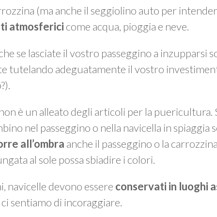
arrozzina (ma anche il seggiolino auto per intende
ti atmosferici
come acqua, pioggia e neve.
 che se lasciate il vostro passeggino a inzupparsi 
e tutelando adeguatamente il vostro investiment
?).
non è un alleato degli articoli per la puericultura.
bino nel passeggino o nella navicella in spiaggia s
porre all’ombra
anche il passeggino o la carrozzin
gata al sole possa sbiadire i colori.
ni, navicelle devono essere
conservati in luoghi a
 ci sentiamo di incoraggiare.