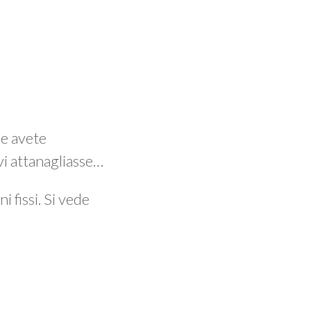
e avete
vi attanagliasse…
i fissi. Si vede