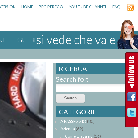
VERSION
HOME
PEG PEREGO
YOU TUBE CHANNEL
FAQ
NI
GUIDE
RICERCA
Search for:
CATEGORIE
A PASSEGGIO
(80)
Azienda
(69)
Come Eravamo
(16)