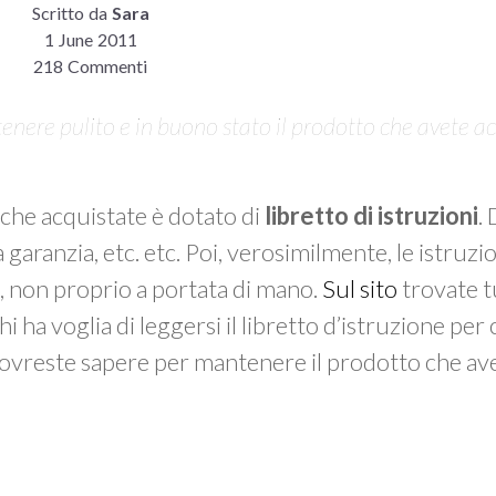
Scritto da
Sara
1 June 2011
218 Commenti
enere pulito e in buono stato il prodotto che avete a
che acquistate è dotato di
libretto di istruzioni
.
garanzia, etc. etc. Poi, verosimilmente, le istruzio
na, non proprio a portata di mano.
Sul sito
trovate tu
 ha voglia di leggersi il libretto d’istruzione per
 dovreste sapere per mantenere il prodotto che av