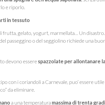
lo e riporlo.
arti in tessuto
 di frutta, gelato, yogurt, marmellata… Un disastr
 del passeggino o del seggiolino richiede una buo
suto devono essere
spazzolate per allontanare la
 tipo con i coriandoli a Carnevale, puo’ essere util
rco” da eliminare.
 mano
a una temperatura
massima di trenta grad