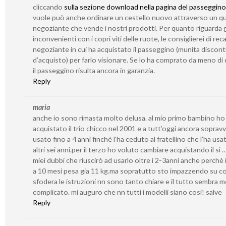
cliccando
sulla sezione download nella pagina del passeggino
vuole può anche ordinare un cestello nuovo attraverso un qu
negoziante che vende i nostri prodotti. Per quanto riguarda g
inconvenienti con i copri viti delle ruote, le consiglierei di reca
negoziante in cui ha acquistato il passeggino (munita discont
d’acquisto) per farlo visionare. Se lo ha comprato da meno di 
il passeggino risulta ancora in garanzia.
Reply
maria
anche io sono rimasta molto delusa. al mio primo bambino ho
acquistato il trio chicco nel 2001 e a tutt’oggi ancora sopravv
usato fino a 4 anni finché l’ha ceduto al fratellino che l’ha usa
altri sei anni.per il terzo ho voluto cambiare acquistando il si 
miei dubbi che riuscirò ad usarlo oltre i 2-3anni anche perchè i
a 10 mesi pesa gia 11 kg.ma sopratutto sto impazzendo su c
sfodera le istruzioni nn sono tanto chiare e il tutto sembra 
complicato. mi auguro che nn tutti i modelli siano cosi! salve
Reply