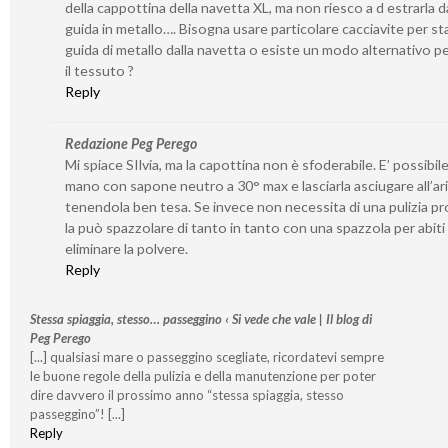
della cappottina della navetta XL, ma non riesco a d estrarla da
guida in metallo…. Bisogna usare particolare cacciavite per st
guida di metallo dalla navetta o esiste un modo alternativo per
il tessuto ?
Reply
Redazione Peg Perego
Mi spiace SIlvia, ma la capottina non è sfoderabile. E’ possibile
mano con sapone neutro a 30° max e lasciarla asciugare all’ar
tenendola ben tesa. Se invece non necessita di una pulizia p
la può spazzolare di tanto in tanto con una spazzola per abiti
eliminare la polvere.
Reply
Stessa spiaggia, stesso… passeggino ‹ Si vede che vale | Il blog di
Peg Perego
[...] qualsiasi mare o passeggino scegliate, ricordatevi sempre
le buone regole della pulizia e della manutenzione per poter
dire davvero il prossimo anno “stessa spiaggia, stesso
passeggino”! [...]
Reply