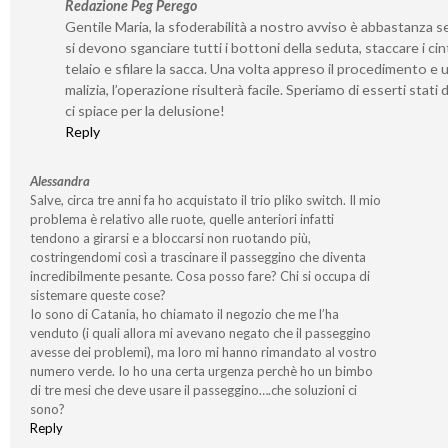
Redazione Peg Perego
Gentile Maria, la sfoderabilità a nostro avviso è abbastanza s
si devono sganciare tutti i bottoni della seduta, staccare i cint
telaio e sfilare la sacca. Una volta appreso il procedimento e 
malizia, l’operazione risulterà facile. Speriamo di esserti stati 
ci spiace per la delusione!
Reply
Alessandra
Salve, circa tre anni fa ho acquistato il trio pliko switch. Il mio
problema è relativo alle ruote, quelle anteriori infatti
tendono a girarsi e a bloccarsi non ruotando più,
costringendomi così a trascinare il passeggino che diventa
incredibilmente pesante. Cosa posso fare? Chi si occupa di
sistemare queste cose?
Io sono di Catania, ho chiamato il negozio che me l’ha
venduto (i quali allora mi avevano negato che il passeggino
avesse dei problemi), ma loro mi hanno rimandato al vostro
numero verde. Io ho una certa urgenza perchè ho un bimbo
di tre mesi che deve usare il passeggino….che soluzioni ci
sono?
Reply