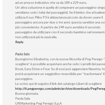
ad un prezzo indicativo che va da 189 a 229 euro.
Un’ altra soluzione è quella di comperare un passeggino sing
vendiamo solo i telai dei passeggini). Se il bimbo che attualm
utilizza il suo Pliko P3 è abbastanza piccolo da dover usare il
passeggino ancora per due o tre anni, questa sarebbe una so
più conveniente. A partire de 249 euro avrebbe il secondo
passeggino da utilizzare con il secondo bambino nel momento
non utilizzerà più la navicella.
Reply
Paola Sala
Buongiorno Elisabetta, con la nuova filosofia di Peg Perego “L
scegliere” è possibile acquistare anche solo i carrelli dei pass
Book, Easy Drive e Four. Su di essi può agganciare Navetta. I
potrà acquistare un seggiolino reversibile per “trasformare” il 
passeggino.
Le scrivo qui di seguito il link del catalogo Liberi di scegliere
http://it.pegperego.com/admin/archive/downloads/PegPerego
Buona giornata.
Paola Sala
Uff.Marketing Peg Perego S.p.A