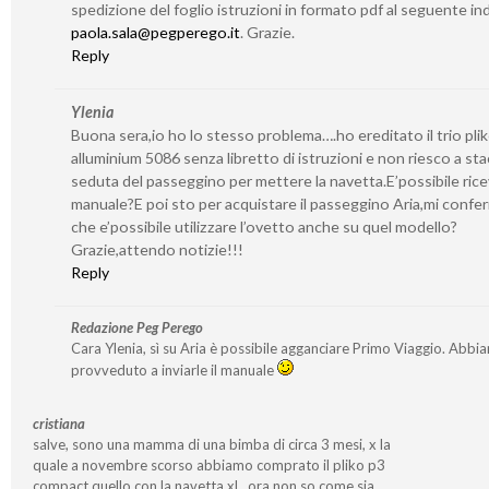
spedizione del foglio istruzioni in formato pdf al seguente ind
paola.sala@pegperego.it
. Grazie.
Reply
Ylenia
Buona sera,io ho lo stesso problema….ho ereditato il trio pli
alluminium 5086 senza libretto di istruzioni e non riesco a sta
seduta del passeggino per mettere la navetta.E’possibile ricev
manuale?E poi sto per acquistare il passeggino Aria,mi confe
che e’possibile utilizzare l’ovetto anche su quel modello?
Grazie,attendo notizie!!!
Reply
Redazione Peg Perego
Cara Ylenia, sì su Aria è possibile agganciare Primo Viaggio. Abbi
provveduto a inviarle il manuale
cristiana
salve, sono una mamma di una bimba di circa 3 mesi, x la
quale a novembre scorso abbiamo comprato il pliko p3
compact quello con la navetta xl…ora non so come sia