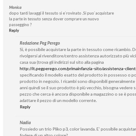
Monica
dopo tanti lavaggi il tessuto si e`rovinato .Si puo`acquistare
la parte in tessuto senza dover comprare un nuovo
passeggino ?
Reply
Redazione Peg Perego
Sì, è possibile acquistare la parte in tessuto come ricambio. 
rivolgersi al rivenditore/centro assistenza autorizzato più vic
casa sua (trova gli indirizzi sul sito alla pagina
http://it.pegperego.com/primainfanzia-sito/assistenza-client
specificando il modello esatto del prodotto in possesso o po
prodotto in negozio. I ricambi sono disponibili generalmente
anni quindi se il suo prodotto è più vecchio, bisogna vedere se
pezzo che cerca è ancora disponibile a magazzino o se è poss
adattare il pezzo di un modello corrente.
Reply
Nadia
Possiedo un trio Pliko p3, color lavanda. E’ possibile acquistar
fodere di un altro colore?