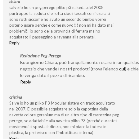
chiara
salve io ho un peg perego pliko p3 naked….del 2008
purtroppo la seduta si e rotta cioe i tessuti con l’usura si
sono rotti siccome ho avuto un secondo bimbo vorrei
poterlo usare perche e come nuovo!!! non mi ha dato mai
problemi!! io sono della provincia di ferrara ma ho
acquistato il passeggino a ravenna alla prenatal.
Reply
Redazione Peg Perego
Buongiorno Chiara, può tranquillamente recarsi in un qualsias
negozio che vende i nostri prodotti (trova l’elenco
qui
) e chi
le venga dato il pezzo di ricambio.
Reply
cristina
Salve io ho un pliko P3 Modular sistem on track acquistato
nel 2007. E’ possibile acquistare solo la capottina della
navetta colore geranium ma di un altro tipo di carrozzina peg
perego, se adattabile alla navetta pliko P3 (perchè durante i
movimenti si sposta indietro, non mi piace la fodera in
plastica, la preferisco con l’imbottitura interna)
Reply