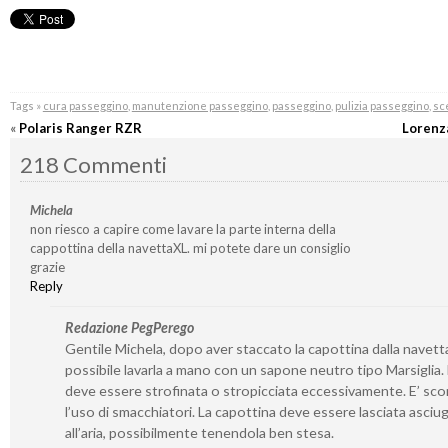
Tags »
cura passeggino
,
manutenzione passeggino
,
passeggino
,
pulizia passeggino
,
sc
«
Polaris Ranger RZR
Lorenz
218 Commenti
Michela
non riesco a capire come lavare la parte interna della
cappottina della navettaXL. mi potete dare un consiglio
grazie
Reply
Redazione PegPerego
Gentile Michela, dopo aver staccato la capottina dalla navetta
possibile lavarla a mano con un sapone neutro tipo Marsiglia
deve essere strofinata o stropicciata eccessivamente. E’ sco
l’uso di smacchiatori. La capottina deve essere lasciata asciu
all’aria, possibilmente tenendola ben stesa.