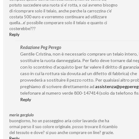
potuto succedere una ruota si e’ rotta, x cui avremo bisogno
di ricomprare solo il telaio, anche perche la carrozzina c’e’
costata 500 euro e vorremmo continuare ad utilizzare
quella…e’ possibile comperare solo il telaio e quanto ci
costerebbe???
Reply
Redazione Peg Perego
Gentile Cristina, non è necessario comprare un telaio intero,
sostituire la ruota danneggiata. Per farlo deve tornare dal n
con lo scontrino d’acquisto (per far valere il diritto di garanzia
caso in cui la rottura sia dovuta ad un difetto di fabbrica) che
provvederà a sostituire il pezzo rotto. Per qualsiasi altro prob
preghiamo di scrivere direttamente ad
assistenza@pegperego
telefonare al numero verde 800-147414 (solo da telefono fis
Reply
maria gargiulo
buongiorno, ho un passeggino aria color lavanda che ha
ormai perso il suo colore originale. posso trovare il ricambio
del tessuto e dove? si puo anche comprare on line? grazie.
Reply