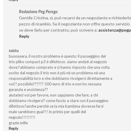
Redazione Peg Perego
Gentile Cristina, sì, può recarsi da un negoziante e richieder
pezzo di ricambio. Se il negoziante non offre questo servizio
se deve farlo per contratto, può scrivere a:
assistenza@pegp
Reply
tabita
buonasera, il nostro problema è questo: il passeggino del
trio pliko compact p3 è difettoso. siamo andati al negozio
dove l’abbiamo comprato e ci hanno risposto che una volta
uscito dal negozio il trio non è più nè un problema nè una
responsabilità loro e che dobbiamo rivolgerci direttamente a
voi!! possibile?????? 500 euro di trio e non ho nessuna
garanzia e assistenza??
aiutateci voi per favore, non sappiamo che fare, a chi
dobbiamo rivolgerci? come faccio a stare con il passeggino
difettoso?anche perchè se la mia bambina dovesse farsi
male sarebbero guai!!! in primis per quelli del
negozio!!!!!!!!!
grazie mille
Reply