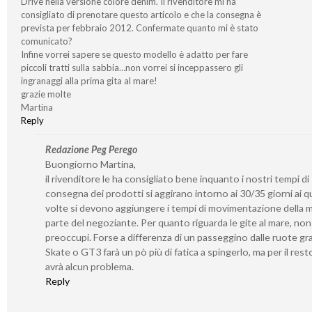
Drive nella versione colore denim. Il rivenditore mi ha
consigliato di prenotare questo articolo e che la consegna è
prevista per febbraio 2012. Confermate quanto mi è stato
comunicato?
Infine vorrei sapere se questo modello è adatto per fare
piccoli tratti sulla sabbia…non vorrei si inceppassero gli
ingranaggi alla prima gita al mare!
grazie molte
Martina
Reply
Redazione Peg Perego
Buongiorno Martina,
il rivenditore le ha consigliato bene inquanto i nostri tempi di
consegna dei prodotti si aggirano intorno ai 30/35 giorni ai qu
volte si devono aggiungere i tempi di movimentazione della 
parte del negoziante. Per quanto riguarda le gite al mare, non 
preoccupi. Forse a differenza di un passeggino dalle ruote gr
Skate o GT3 farà un pò più di fatica a spingerlo, ma per il rest
avrà alcun problema.
Reply