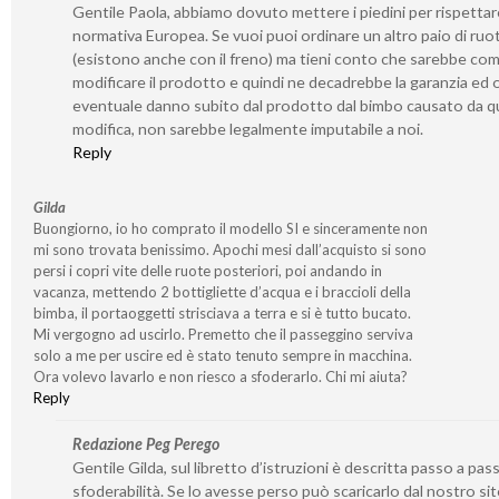
Gentile Paola, abbiamo dovuto mettere i piedini per rispetta
normativa Europea. Se vuoi puoi ordinare un altro paio di ruo
(esistono anche con il freno) ma tieni conto che sarebbe co
modificare il prodotto e quindi ne decadrebbe la garanzia ed 
eventuale danno subito dal prodotto dal bimbo causato da q
modifica, non sarebbe legalmente imputabile a noi.
Reply
Gilda
Buongiorno, io ho comprato il modello SI e sinceramente non
mi sono trovata benissimo. Apochi mesi dall’acquisto si sono
persi i copri vite delle ruote posteriori, poi andando in
vacanza, mettendo 2 bottigliette d’acqua e i braccioli della
bimba, il portaoggetti strisciava a terra e si è tutto bucato.
Mi vergogno ad uscirlo. Premetto che il passeggino serviva
solo a me per uscire ed è stato tenuto sempre in macchina.
Ora volevo lavarlo e non riesco a sfoderarlo. Chi mi aiuta?
Reply
Redazione Peg Perego
Gentile Gilda, sul libretto d’istruzioni è descritta passo a pass
sfoderabilità. Se lo avesse perso può scaricarlo dal nostro si