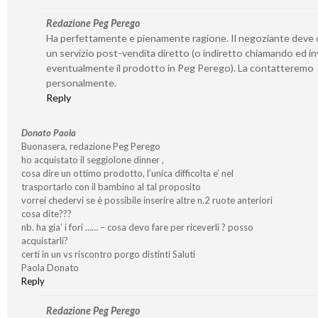
Redazione Peg Perego
Ha perfettamente e pienamente ragione. Il negoziante deve o
un servizio post-vendita diretto (o indiretto chiamando ed i
eventualmente il prodotto in Peg Perego). La contatteremo
personalmente.
Reply
Donato Paola
Buonasera, redazione Peg Perego
ho acquistato il seggiolone dinner ,
cosa dire un ottimo prodotto, l’unica difficolta e’ nel
trasportarlo con il bambino al tal proposito
vorrei chedervi se è possibile inserire altre n.2 ruote anteriori
cosa dite???
nb. ha gia’ i fori …… – cosa devo fare per riceverli ? posso
acquistarli?
certi in un vs riscontro porgo distinti Saluti
Paola Donato
Reply
Redazione Peg Perego