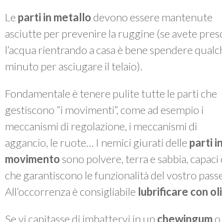
Le
parti in metallo
devono essere mantenute
asciutte per prevenire la ruggine (se avete pres
l’acqua rientrando a casa è bene spendere qualc
minuto per asciugare il telaio).
Fondamentale è tenere pulite tutte le parti che
gestiscono “i movimenti”, come ad esempio i
meccanismi di regolazione, i meccanismi di
aggancio, le ruote… I nemici giurati delle
parti i
movimento
sono polvere, terra e sabbia, capac
che garantiscono le funzionalità del vostro passe
All’occorrenza è consigliabile
lubrificare con o
Se vi capitasse di imbattervi in un
chewingum
o