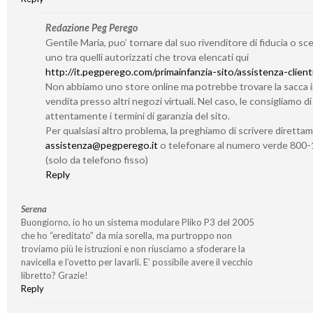
Redazione Peg Perego
Gentile Maria, puo’ tornare dal suo rivenditore di fiducia o sc
uno tra quelli autorizzati che trova elencati qui
http://it.pegperego.com/primainfanzia-sito/assistenza-client
Non abbiamo uno store online ma potrebbe trovare la sacca 
vendita presso altri negozi virtuali. Nel caso, le consigliamo d
attentamente i termini di garanzia del sito.
Per qualsiasi altro problema, la preghiamo di scrivere diretta
assistenza@pegperego.it
o telefonare al numero verde 800
(solo da telefono fisso)
Reply
Serena
Buongiorno, io ho un sistema modulare Pliko P3 del 2005
che ho “ereditato” da mia sorella, ma purtroppo non
troviamo più le istruzioni e non riusciamo a sfoderare la
navicella e l’ovetto per lavarli. E’ possibile avere il vecchio
libretto? Grazie!
Reply