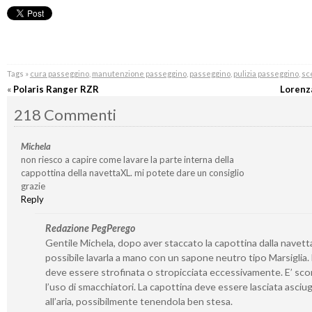
Tags »
cura passeggino
,
manutenzione passeggino
,
passeggino
,
pulizia passeggino
,
sc
«
Polaris Ranger RZR
Lorenz
218 Commenti
Michela
non riesco a capire come lavare la parte interna della
cappottina della navettaXL. mi potete dare un consiglio
grazie
Reply
Redazione PegPerego
Gentile Michela, dopo aver staccato la capottina dalla navetta
possibile lavarla a mano con un sapone neutro tipo Marsiglia
deve essere strofinata o stropicciata eccessivamente. E’ sco
l’uso di smacchiatori. La capottina deve essere lasciata asciu
all’aria, possibilmente tenendola ben stesa.