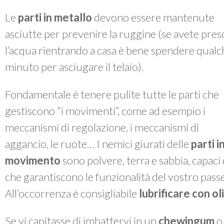
Le
parti in metallo
devono essere mantenute
asciutte per prevenire la ruggine (se avete pres
l’acqua rientrando a casa è bene spendere qualc
minuto per asciugare il telaio).
Fondamentale è tenere pulite tutte le parti che
gestiscono “i movimenti”, come ad esempio i
meccanismi di regolazione, i meccanismi di
aggancio, le ruote… I nemici giurati delle
parti i
movimento
sono polvere, terra e sabbia, capac
che garantiscono le funzionalità del vostro passe
All’occorrenza è consigliabile
lubrificare con o
Se vi capitasse di imbattervi in un
chewingum
o