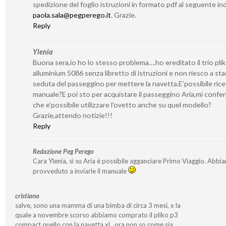
spedizione del foglio istruzioni in formato pdf al seguente ind
paola.sala@pegperego.it
. Grazie.
Reply
Ylenia
Buona sera,io ho lo stesso problema….ho ereditato il trio pli
alluminium 5086 senza libretto di istruzioni e non riesco a sta
seduta del passeggino per mettere la navetta.E’possibile ricev
manuale?E poi sto per acquistare il passeggino Aria,mi confe
che e’possibile utilizzare l’ovetto anche su quel modello?
Grazie,attendo notizie!!!
Reply
Redazione Peg Perego
Cara Ylenia, sì su Aria è possibile agganciare Primo Viaggio. Abbi
provveduto a inviarle il manuale
cristiana
salve, sono una mamma di una bimba di circa 3 mesi, x la
quale a novembre scorso abbiamo comprato il pliko p3
compact quello con la navetta xl…ora non so come sia