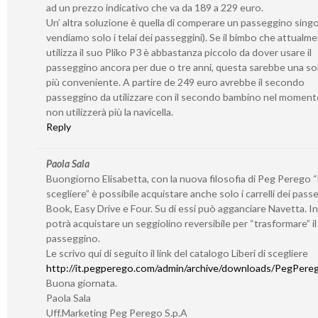
ad un prezzo indicativo che va da 189 a 229 euro.
Un’ altra soluzione è quella di comperare un passeggino sing
vendiamo solo i telai dei passeggini). Se il bimbo che attualm
utilizza il suo Pliko P3 è abbastanza piccolo da dover usare il
passeggino ancora per due o tre anni, questa sarebbe una so
più conveniente. A partire de 249 euro avrebbe il secondo
passeggino da utilizzare con il secondo bambino nel momento
non utilizzerà più la navicella.
Reply
Paola Sala
Buongiorno Elisabetta, con la nuova filosofia di Peg Perego “L
scegliere” è possibile acquistare anche solo i carrelli dei pass
Book, Easy Drive e Four. Su di essi può agganciare Navetta. I
potrà acquistare un seggiolino reversibile per “trasformare” il 
passeggino.
Le scrivo qui di seguito il link del catalogo Liberi di scegliere
http://it.pegperego.com/admin/archive/downloads/PegPerego
Buona giornata.
Paola Sala
Uff.Marketing Peg Perego S.p.A