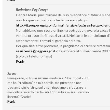
Redazione Peg Perego
Gentile Maria, puo’ tornare dal suo rivenditore di fiducia o sc
uno tra quelli autorizzati che trova elencati qui
http://it.pegperego.com/primainfanzia-sito/assistenza-client
Non abbiamo uno store online ma potrebbe trovare la sacca 
vendita presso altri negozi virtuali. Nel caso, le consigliamo d
attentamente i termini di garanzia del sito.
Per qualsiasi altro problema, la preghiamo di scrivere diretta
assistenza@pegperego.it
o telefonare al numero verde 800
(solo da telefono fisso)
Reply
Serena
Buongiorno, io ho un sistema modulare Pliko P3 del 2005
che ho “ereditato” da mia sorella, ma purtroppo non
troviamo più le istruzioni e non riusciamo a sfoderare la
navicella e l’ovetto per lavarli. E’ possibile avere il vecchio
libretto? Grazie!
Reply