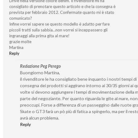
Drive nella versione colore denim. Il rivenditore mi ha
consigliato di prenotare questo articolo e che la consegna è
prevista per febbraio 2012. Confermate quanto mi è stato
comunicato?
Infine vorrei sapere se questo modello è adatto per fare
piccoli tratti sulla sabbia…non vorrei si inceppassero gli
ingranaggi alla prima gita al mare!
grazie molte
Martina
Reply
Redazione Peg Perego
Buongiorno Martina,
il rivenditore le ha consigliato bene inquanto i nostri tempi di
consegna dei prodotti si aggirano intorno ai 30/35 giorni ai qu
volte si devono aggiungere i tempi di movimentazione della 
parte del negoziante. Per quanto riguarda le gite al mare, non 
preoccupi. Forse a differenza di un passeggino dalle ruote gr
Skate o GT3 farà un pò più di fatica a spingerlo, ma per il rest
avrà alcun problema.
Reply