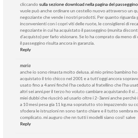
cliccando
sulla sezione download nella pagina del passeggino
vuole può anche ordinare un cestello nuovo attraverso un qu
negoziante che vende i nostri prodotti. Per quanto riguarda g
inconvenienti con i copri viti delle ruote, le consiglierei di reca
negoziante in cui ha acquistato il passeggino (munita discont
d’acquisto) per farlo visionare. Se lo ha comprato da meno di 
il passeggino risulta ancora in garanzia.
Reply
maria
anche io sono rimasta molto delusa. al mio primo bambino ho
acquistato il trio chicco nel 2001 e a tutt’oggi ancora sopravv
usato fino a 4 anni finché l’ha ceduto al fratellino che l’ha usa
altri sei anni.per il terzo ho voluto cambiare acquistando il si 
miei dubbi che riuscirò ad usarlo oltre i 2-3anni anche perchè i
a 10 mesi pesa gia 11 kg.ma sopratutto sto impazzendo su c
sfodera le istruzioni nn sono tanto chiare e il tutto sembra 
complicato. mi auguro che nn tutti i modelli siano cosi! salve
Reply