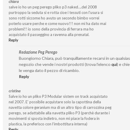
chiara
salve io ho un peg perego pliko p3 naked….del 2008
purtroppo la seduta si e rotta cioe i tessuti con l’usura si
sono rotti siccome ho avuto un secondo bimbo vorrei
poterlo usare perche e come nuovo!!! non mi ha dato mai
problemi!! io sono della provincia di ferrara ma ho
acquistato il passeggino a ravenna alla prenatal.
Reply
Redazione Peg Perego
Buongiorno Chiara, può tranquillamente recarsi in un qualsias
negozio che vende i nostri prodotti (trova l’elenco
qui
) e chi
le venga dato il pezzo di ricambio.
Reply
cristina
Salve io ho un pliko P3 Modular sistem on track acquistato
nel 2007. E’ possibile acquistare solo la capottina della
navetta colore geranium ma di un altro tipo di carrozzina peg
perego, se adattabile alla navetta pliko P3 (perchè durante i
movimenti si sposta indietro, non mi piace la fodera in
plastica, la preferisco con l’imbottitura interna)
Reply