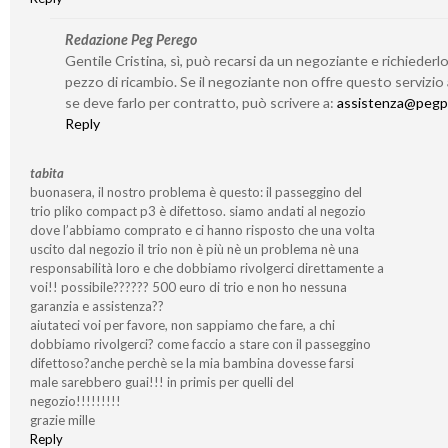
Redazione Peg Perego
Gentile Cristina, sì, può recarsi da un negoziante e richieder
pezzo di ricambio. Se il negoziante non offre questo servizio
se deve farlo per contratto, può scrivere a:
assistenza@pegp
Reply
tabita
buonasera, il nostro problema è questo: il passeggino del
trio pliko compact p3 è difettoso. siamo andati al negozio
dove l’abbiamo comprato e ci hanno risposto che una volta
uscito dal negozio il trio non è più nè un problema nè una
responsabilità loro e che dobbiamo rivolgerci direttamente a
voi!! possibile?????? 500 euro di trio e non ho nessuna
garanzia e assistenza??
aiutateci voi per favore, non sappiamo che fare, a chi
dobbiamo rivolgerci? come faccio a stare con il passeggino
difettoso?anche perchè se la mia bambina dovesse farsi
male sarebbero guai!!! in primis per quelli del
negozio!!!!!!!!!
grazie mille
Reply