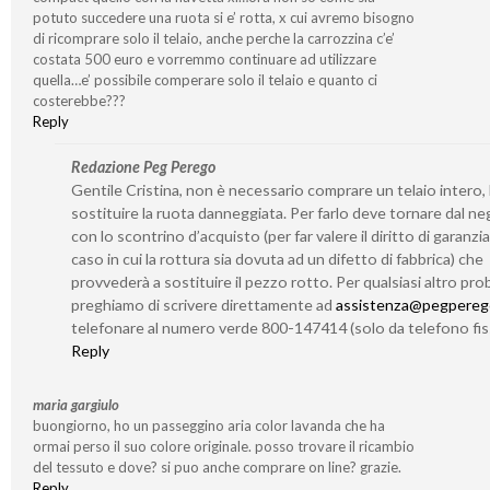
potuto succedere una ruota si e’ rotta, x cui avremo bisogno
di ricomprare solo il telaio, anche perche la carrozzina c’e’
costata 500 euro e vorremmo continuare ad utilizzare
quella…e’ possibile comperare solo il telaio e quanto ci
costerebbe???
Reply
Redazione Peg Perego
Gentile Cristina, non è necessario comprare un telaio intero,
sostituire la ruota danneggiata. Per farlo deve tornare dal n
con lo scontrino d’acquisto (per far valere il diritto di garanzia
caso in cui la rottura sia dovuta ad un difetto di fabbrica) che
provvederà a sostituire il pezzo rotto. Per qualsiasi altro prob
preghiamo di scrivere direttamente ad
assistenza@pegperego
telefonare al numero verde 800-147414 (solo da telefono fis
Reply
maria gargiulo
buongiorno, ho un passeggino aria color lavanda che ha
ormai perso il suo colore originale. posso trovare il ricambio
del tessuto e dove? si puo anche comprare on line? grazie.
Reply