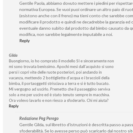
Gentile Paola, abbiamo dovuto mettere i piedini per rispetta
normativa Europea. Se vuoi puoi ordinare un altro paio di ruo
(esistono anche con il freno) ma tieni conto che sarebbe co
modificare il prodotto e quindi ne decadrebbe la garanzia ed 
eventuale danno subito dal prodotto dal bimbo causato da q
modifica, non sarebbe legalmente imputabile a noi.
Reply
Gilda
Buongiorno, io ho comprato il modello SI e sinceramente non
mi sono trovata benissimo. Apochi mesi dall’acquisto si sono
persi i copri vite delle ruote posteriori, poi andando in
vacanza, mettendo 2 bottigliette d’acqua e i braccioli della
bimba, il portaoggetti strisciava a terra e si è tutto bucato.
Mi vergogno ad uscirlo. Premetto che il passeggino serviva
solo a me per uscire ed è stato tenuto sempre in macchina.
Ora volevo lavarlo e non riesco a sfoderarlo. Chi mi aiuta?
Reply
Redazione Peg Perego
Gentile Gilda, sul libretto d’istruzioni è descritta passo a pass
sfoderabilità. Se lo avesse perso può scaricarlo dal nostro si