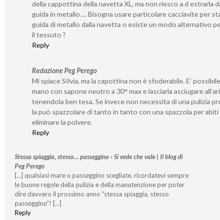
della cappottina della navetta XL, ma non riesco a d estrarla da
guida in metallo…. Bisogna usare particolare cacciavite per st
guida di metallo dalla navetta o esiste un modo alternativo per
il tessuto ?
Reply
Redazione Peg Perego
Mi spiace SIlvia, ma la capottina non è sfoderabile. E’ possibile
mano con sapone neutro a 30° max e lasciarla asciugare all’ar
tenendola ben tesa. Se invece non necessita di una pulizia p
la può spazzolare di tanto in tanto con una spazzola per abiti
eliminare la polvere.
Reply
Stessa spiaggia, stesso… passeggino ‹ Si vede che vale | Il blog di
Peg Perego
[...] qualsiasi mare o passeggino scegliate, ricordatevi sempre
le buone regole della pulizia e della manutenzione per poter
dire davvero il prossimo anno “stessa spiaggia, stesso
passeggino”! [...]
Reply