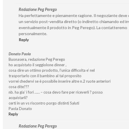
Redazione Peg Perego
Ha perfettamente e pienamente ragione. Il negoziante deve o
un servizio post-vendita diretto (o indiretto chiamando ed i
eventualmente il prodotto in Peg Perego). La contatteremo
personalmente.
Reply
Donato Paola
Buonasera, redazione Peg Perego
ho acquistato il seggiolone dinner ,
cosa dire un ottimo prodotto, l’unica difficolta e’ nel
trasportarlo con il bambino al tal proposito
vorrei chedervi se è possibile inserire altre n.2 ruote anteriori
cosa dite???
nb. ha gia’ i fori …… – cosa devo fare per riceverli ? posso
acquistarli?
certi in un vs riscontro porgo distinti Saluti
Paola Donato
Reply
Redazione Peg Perego