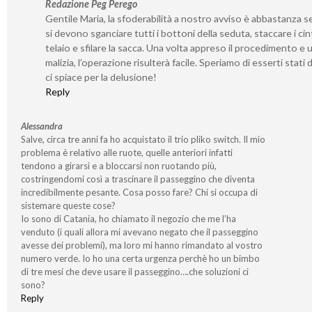
Redazione Peg Perego
Gentile Maria, la sfoderabilità a nostro avviso è abbastanza s
si devono sganciare tutti i bottoni della seduta, staccare i cint
telaio e sfilare la sacca. Una volta appreso il procedimento e 
malizia, l’operazione risulterà facile. Speriamo di esserti stati 
ci spiace per la delusione!
Reply
Alessandra
Salve, circa tre anni fa ho acquistato il trio pliko switch. Il mio
problema è relativo alle ruote, quelle anteriori infatti
tendono a girarsi e a bloccarsi non ruotando più,
costringendomi così a trascinare il passeggino che diventa
incredibilmente pesante. Cosa posso fare? Chi si occupa di
sistemare queste cose?
Io sono di Catania, ho chiamato il negozio che me l’ha
venduto (i quali allora mi avevano negato che il passeggino
avesse dei problemi), ma loro mi hanno rimandato al vostro
numero verde. Io ho una certa urgenza perchè ho un bimbo
di tre mesi che deve usare il passeggino….che soluzioni ci
sono?
Reply