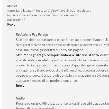
Monica
dopo tanti lavaggi il tessuto si e`rovinato .Si puo`acquistare
la parte in tessuto senza dover comprare un nuovo
passeggino ?
Reply
Redazione Peg Perego
Sì, è possibile acquistare la parte in tessuto come ricambio. 
rivolgersi al rivenditore/centro assistenza autorizzato più vic
casa sua (trova gli indirizzi sul sito alla pagina
http://it.pegperego.com/primainfanzia-sito/assistenza-client
specificando il modello esatto del prodotto in possesso o po
prodotto in negozio. I ricambi sono disponibili generalmente
anni quindi se il suo prodotto è più vecchio, bisogna vedere se
pezzo che cerca è ancora disponibile a magazzino o se è poss
adattare il pezzo di un modello corrente.
Reply
Nadia
Possiedo un trio Pliko p3, color lavanda. E’ possibile acquistar
fodere di un altro colore?