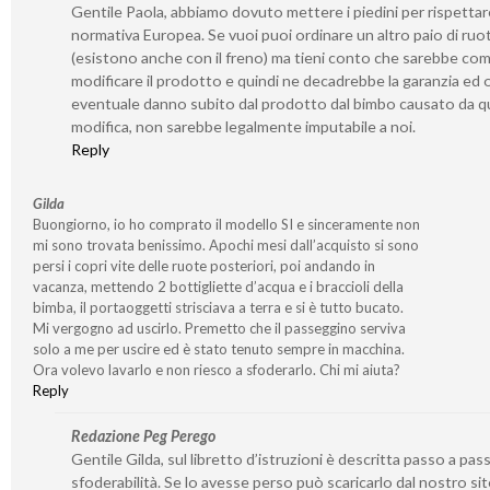
Gentile Paola, abbiamo dovuto mettere i piedini per rispetta
normativa Europea. Se vuoi puoi ordinare un altro paio di ruo
(esistono anche con il freno) ma tieni conto che sarebbe co
modificare il prodotto e quindi ne decadrebbe la garanzia ed 
eventuale danno subito dal prodotto dal bimbo causato da q
modifica, non sarebbe legalmente imputabile a noi.
Reply
Gilda
Buongiorno, io ho comprato il modello SI e sinceramente non
mi sono trovata benissimo. Apochi mesi dall’acquisto si sono
persi i copri vite delle ruote posteriori, poi andando in
vacanza, mettendo 2 bottigliette d’acqua e i braccioli della
bimba, il portaoggetti strisciava a terra e si è tutto bucato.
Mi vergogno ad uscirlo. Premetto che il passeggino serviva
solo a me per uscire ed è stato tenuto sempre in macchina.
Ora volevo lavarlo e non riesco a sfoderarlo. Chi mi aiuta?
Reply
Redazione Peg Perego
Gentile Gilda, sul libretto d’istruzioni è descritta passo a pass
sfoderabilità. Se lo avesse perso può scaricarlo dal nostro si