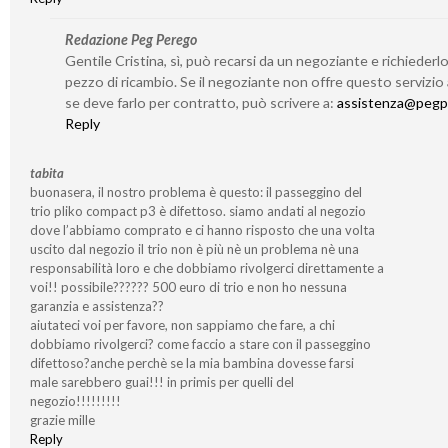
Redazione Peg Perego
Gentile Cristina, sì, può recarsi da un negoziante e richieder
pezzo di ricambio. Se il negoziante non offre questo servizio
se deve farlo per contratto, può scrivere a:
assistenza@pegp
Reply
tabita
buonasera, il nostro problema è questo: il passeggino del
trio pliko compact p3 è difettoso. siamo andati al negozio
dove l’abbiamo comprato e ci hanno risposto che una volta
uscito dal negozio il trio non è più nè un problema nè una
responsabilità loro e che dobbiamo rivolgerci direttamente a
voi!! possibile?????? 500 euro di trio e non ho nessuna
garanzia e assistenza??
aiutateci voi per favore, non sappiamo che fare, a chi
dobbiamo rivolgerci? come faccio a stare con il passeggino
difettoso?anche perchè se la mia bambina dovesse farsi
male sarebbero guai!!! in primis per quelli del
negozio!!!!!!!!!
grazie mille
Reply