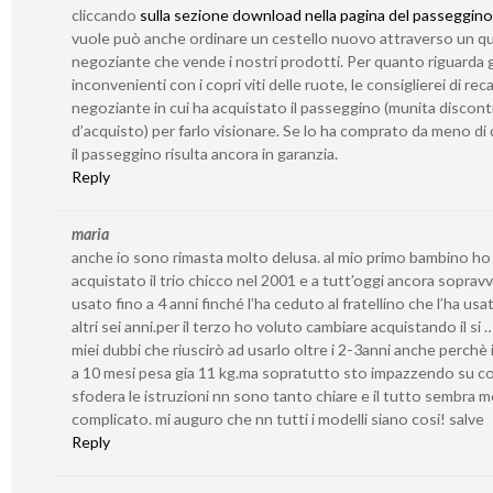
cliccando
sulla sezione download nella pagina del passeggino
vuole può anche ordinare un cestello nuovo attraverso un qu
negoziante che vende i nostri prodotti. Per quanto riguarda g
inconvenienti con i copri viti delle ruote, le consiglierei di reca
negoziante in cui ha acquistato il passeggino (munita discont
d’acquisto) per farlo visionare. Se lo ha comprato da meno di 
il passeggino risulta ancora in garanzia.
Reply
maria
anche io sono rimasta molto delusa. al mio primo bambino ho
acquistato il trio chicco nel 2001 e a tutt’oggi ancora sopravv
usato fino a 4 anni finché l’ha ceduto al fratellino che l’ha usa
altri sei anni.per il terzo ho voluto cambiare acquistando il si 
miei dubbi che riuscirò ad usarlo oltre i 2-3anni anche perchè i
a 10 mesi pesa gia 11 kg.ma sopratutto sto impazzendo su c
sfodera le istruzioni nn sono tanto chiare e il tutto sembra 
complicato. mi auguro che nn tutti i modelli siano cosi! salve
Reply