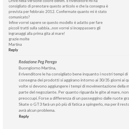
Drive nella versione colore denim. Il rivenditore mi ha
consigliato di prenotare questo articolo e che la consegna è
prevista per febbraio 2012. Confermate quanto mi è stato
comunicato?
Infine vorrei sapere se questo modello è adatto per fare
piccoli tratti sulla sabbia…non vorrei si inceppassero gli
ingranaggi alla prima gita al mare!
grazie molte
Martina
Reply
Redazione Peg Perego
Buongiorno Martina,
il rivenditore le ha consigliato bene inquanto i nostri tempi di
consegna dei prodotti si aggirano intorno ai 30/35 giorni ai qu
volte si devono aggiungere i tempi di movimentazione della 
parte del negoziante. Per quanto riguarda le gite al mare, non 
preoccupi. Forse a differenza di un passeggino dalle ruote gr
Skate o GT3 farà un pò più di fatica a spingerlo, ma per il rest
avrà alcun problema.
Reply