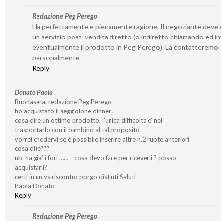
Redazione Peg Perego
Ha perfettamente e pienamente ragione. Il negoziante deve o
un servizio post-vendita diretto (o indiretto chiamando ed i
eventualmente il prodotto in Peg Perego). La contatteremo
personalmente.
Reply
Donato Paola
Buonasera, redazione Peg Perego
ho acquistato il seggiolone dinner ,
cosa dire un ottimo prodotto, l’unica difficolta e’ nel
trasportarlo con il bambino al tal proposito
vorrei chedervi se è possibile inserire altre n.2 ruote anteriori
cosa dite???
nb. ha gia’ i fori …… – cosa devo fare per riceverli ? posso
acquistarli?
certi in un vs riscontro porgo distinti Saluti
Paola Donato
Reply
Redazione Peg Perego