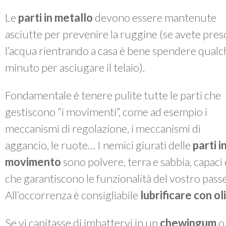
Le
parti in metallo
devono essere mantenute
asciutte per prevenire la ruggine (se avete pres
l’acqua rientrando a casa è bene spendere qualc
minuto per asciugare il telaio).
Fondamentale è tenere pulite tutte le parti che
gestiscono “i movimenti”, come ad esempio i
meccanismi di regolazione, i meccanismi di
aggancio, le ruote… I nemici giurati delle
parti i
movimento
sono polvere, terra e sabbia, capac
che garantiscono le funzionalità del vostro passe
All’occorrenza è consigliabile
lubrificare con o
Se vi capitasse di imbattervi in un
chewingum
o