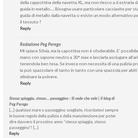
della cappottina della navetta XL, ma non riesco a d estrarla da
guida in metallo…. Bisogna usare particolare cacciavite per st
guida di metallo dalla navetta o esiste un modo alternativo per
il tessuto ?
Reply
Redazione Peg Perego
Mi spiace SIlvia, ma la capottina non è sfoderabile. E’ possibile
mano con sapone neutro a 30° max e lasciarla asciugare all’ar
tenendola ben tesa. Se invece non necessita di una pulizia p
la può spazzolare di tanto in tanto con una spazzola per abiti
eliminare la polvere.
Reply
Stessa spiaggia, stesso… passeggino ‹ Si vede che vale | Il blog di
Peg Perego
[...] qualsiasi mare o passeggino scegliate, ricordatevi sempre
le buone regole della pulizia e della manutenzione per poter
dire davvero il prossimo anno “stessa spiaggia, stesso
passeggino”! [...]
Reply