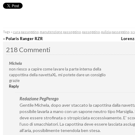
Tags »
cura passeggino
,
manutenzione passeggino
,
passeggino
,
pulizia passeggino
,
sc
«
Polaris Ranger RZR
Lorenz
218 Commenti
Michela
non riesco a capire come lavare la parte interna della
cappottina della navettaXL. mi potete dare un consiglio
grazie
Reply
Redazione PegPerego
Gentile Michela, dopo aver staccato la capottina dalla navetta
possibile lavarla a mano con un sapone neutro tipo Marsiglia
deve essere strofinata o stropicciata eccessivamente. E’ sco
l’uso di smacchiatori. La capottina deve essere lasciata asciu
all’aria, possibilmente tenendola ben stesa.