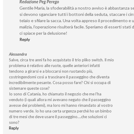
Redazione Peg Perego
Gentile Maria, la sfoderabilità a nostro avviso è abbastanza s
si devono sganciare tutti i bottoni della seduta, staccare i cint
telaio e sfilare la sacca. Una volta appreso il procedimento e 
malizia, l’operazione risulterà facile. Speriamo di esserti stati 
ci spiace per la delusione!
Reply
Alessandra
Salve, circa tre anni fa ho acquistato il trio pliko switch. Il mio
problema è relativo alle ruote, quelle anteriori infatti
tendono a girarsi e a bloccarsi non ruotando più,
costringendomi così a trascinare il passeggino che diventa
incredibilmente pesante. Cosa posso fare? Chi si occupa di
sistemare queste cose?
Io sono di Catania, ho chiamato il negozio che me l’ha
venduto (i quali allora mi avevano negato che il passeggino
avesse dei problemi), ma loro mi hanno rimandato al vostro
numero verde. Io ho una certa urgenza perchè ho un bimbo
di tre mesi che deve usare il passeggino….che soluzioni ci
sono?
Reply