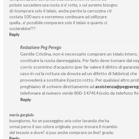
potuto succedere una ruota si e’ rotta, x cui avremo bisogno
di ricomprare solo il telaio, anche perche la carrozzina c’e’
costata 500 euro e vorremmo continuare ad utilizzare
quella…e’ possibile comperare solo il telaio e quanto ci
costerebbe???
Reply
Redazione Peg Perego
Gentile Cristina, non è necessario comprare un telaio intero,
sostituire la ruota danneggiata. Per farlo deve tornare dal n
con lo scontrino d’acquisto (per far valere il diritto di garanzia
caso in cui la rottura sia dovuta ad un difetto di fabbrica) che
provvederà a sostituire il pezzo rotto. Per qualsiasi altro prob
preghiamo di scrivere direttamente ad
assistenza@pegperego
telefonare al numero verde 800-147414 (solo da telefono fis
Reply
maria gargiulo
buongiorno, ho un passeggino aria color lavanda che ha
ormai perso il suo colore originale. posso trovare il ricambio
del tessuto e dove? si puo anche comprare on line? grazie.
Reply