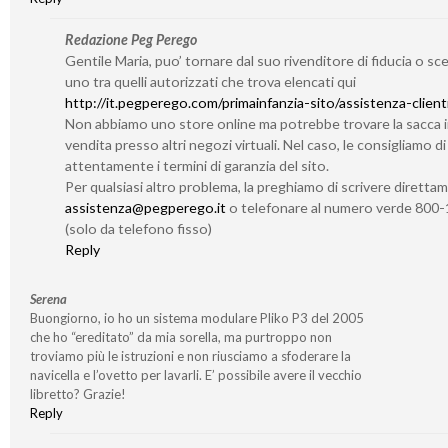
Redazione Peg Perego
Gentile Maria, puo’ tornare dal suo rivenditore di fiducia o sc
uno tra quelli autorizzati che trova elencati qui
http://it.pegperego.com/primainfanzia-sito/assistenza-client
Non abbiamo uno store online ma potrebbe trovare la sacca 
vendita presso altri negozi virtuali. Nel caso, le consigliamo d
attentamente i termini di garanzia del sito.
Per qualsiasi altro problema, la preghiamo di scrivere diretta
assistenza@pegperego.it
o telefonare al numero verde 800
(solo da telefono fisso)
Reply
Serena
Buongiorno, io ho un sistema modulare Pliko P3 del 2005
che ho “ereditato” da mia sorella, ma purtroppo non
troviamo più le istruzioni e non riusciamo a sfoderare la
navicella e l’ovetto per lavarli. E’ possibile avere il vecchio
libretto? Grazie!
Reply