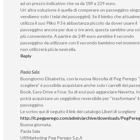
ad un prezzo indicativo che va da 189 a 229 euro.
Un’ altra soluzione è quella di comperare un passeggino sing
vendiamo solo i telai dei passeggini). Se il bimbo che attualm
utilizza il suo Pliko P3 è abbastanza piccolo da dover usare il
passeggino ancora per due o tre anni, questa sarebbe una so
più conveniente. A partire de 249 euro avrebbe il secondo
passeggino da utilizzare con il secondo bambino nel momento
non utilizzerà più la navicella.
Reply
Paola Sala
Buongiorno Elisabetta, con la nuova filosofia di Peg Perego “L
scegliere” è possibile acquistare anche solo i carrelli dei pass
Book, Easy Drive e Four. Su di essi può agganciare Navetta. I
potrà acquistare un seggiolino reversibile per “trasformare” il 
passeggino.
Le scrivo qui di seguito il link del catalogo Liberi di scegliere
http://it.pegperego.com/admin/archive/downloads/PegPerego
Buona giornata.
Paola Sala
Uff.Marketing Peg Perego S.p.A