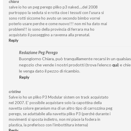
chiara
salve io ho un peg perego pliko p3 naked….del 2008
purtroppo la seduta si e rotta cioe i tessuti con l’usura si
sono rotti siccome ho avuto un secondo bimbo vorrei
poterlo usare perche e come nuovo!!! non mi ha dato mai
problemi!! io sono della provincia di ferrara ma ho
acquistato il passeggino a ravenna alla prenatal.
Reply
Redazione Peg Perego
Buongiorno Chiara, può tranquillamente recarsi in un qualsias
negozio che vende i nostri prodotti (trova l’elenco
qui
) e chi
le venga dato il pezzo di ricambio.
Reply
cristina
Salve io ho un pliko P3 Modular sistem on track acquistato
nel 2007. E’ possibile acquistare solo la capottina della
navetta colore geranium ma di un altro tipo di carrozzina peg
perego, se adattabile alla navetta pliko P3 (perchè durante i
movimenti si sposta indietro, non mi piace la fodera in
plastica, la preferisco con l’imbottitura interna)
Reply