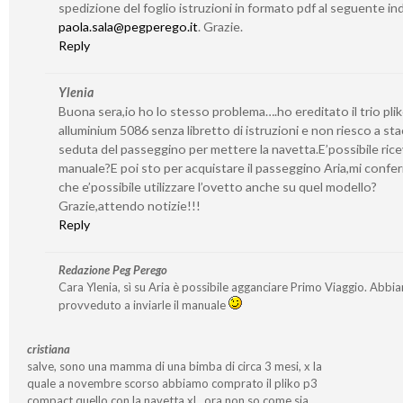
spedizione del foglio istruzioni in formato pdf al seguente ind
paola.sala@pegperego.it
. Grazie.
Reply
Ylenia
Buona sera,io ho lo stesso problema….ho ereditato il trio pli
alluminium 5086 senza libretto di istruzioni e non riesco a sta
seduta del passeggino per mettere la navetta.E’possibile ricev
manuale?E poi sto per acquistare il passeggino Aria,mi confe
che e’possibile utilizzare l’ovetto anche su quel modello?
Grazie,attendo notizie!!!
Reply
Redazione Peg Perego
Cara Ylenia, sì su Aria è possibile agganciare Primo Viaggio. Abbi
provveduto a inviarle il manuale
cristiana
salve, sono una mamma di una bimba di circa 3 mesi, x la
quale a novembre scorso abbiamo comprato il pliko p3
compact quello con la navetta xl…ora non so come sia