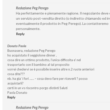
Redazione Peg Perego
Ha perfettamente e pienamente ragione. Il negoziante deve o
un servizio post-vendita diretto (o indiretto chiamando ed i
eventualmente il prodotto in Peg Perego). La contatteremo
personalmente.
Reply
Donato Paola
Buonasera, redazione Peg Perego
ho acquistato il seggiolone dinner ,
cosa dire un ottimo prodotto, l’unica difficolta e’ nel
trasportarlo con il bambino al tal proposito
vorrei chedervi se è possibile inserire altre n.2 ruote anteriori
cosa dite???
nb. ha gia’ i fori …… – cosa devo fare per riceverli ? posso
acquistarli?
certi in un vs riscontro porgo distinti Saluti
Paola Donato
Reply
Redazione Peg Perego