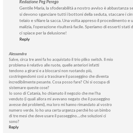
Redazione Peg Perego
Gentile Maria, la sfoderabilità a nostro avviso è abbastanza s
si devono sganciare tutti i bottoni della seduta, staccare i cint
telaio e sfilare la sacca. Una volta appreso il procedimento e 
malizia, l’operazione risulterà facile. Speriamo di esserti stati 
ci spiace per la delusione!
Reply
Alessandra
Salve, circa tre anni fa ho acquistato il trio pliko switch. Il mio
problema è relativo alle ruote, quelle anteriori infatti
tendono a girarsi e a bloccarsi non ruotando più,
costringendomi così a trascinare il passeggino che diventa
incredibilmente pesante. Cosa posso fare? Chi si occupa di
sistemare queste cose?
Io sono di Catania, ho chiamato il negozio che me l’ha
venduto (i quali allora mi avevano negato che il passeggino
avesse dei problemi), ma loro mi hanno rimandato al vostro
numero verde. Io ho una certa urgenza perchè ho un bimbo
di tre mesi che deve usare il passeggino….che soluzioni ci
sono?
Reply