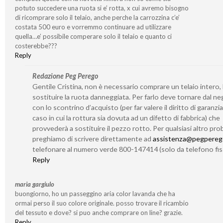
potuto succedere una ruota si e’ rotta, x cui avremo bisogno
di ricomprare solo il telaio, anche perche la carrozzina c’e’
costata 500 euro e vorremmo continuare ad utilizzare
quella…e’ possibile comperare solo il telaio e quanto ci
costerebbe???
Reply
Redazione Peg Perego
Gentile Cristina, non è necessario comprare un telaio intero,
sostituire la ruota danneggiata. Per farlo deve tornare dal n
con lo scontrino d’acquisto (per far valere il diritto di garanzia
caso in cui la rottura sia dovuta ad un difetto di fabbrica) che
provvederà a sostituire il pezzo rotto. Per qualsiasi altro prob
preghiamo di scrivere direttamente ad
assistenza@pegperego
telefonare al numero verde 800-147414 (solo da telefono fis
Reply
maria gargiulo
buongiorno, ho un passeggino aria color lavanda che ha
ormai perso il suo colore originale. posso trovare il ricambio
del tessuto e dove? si puo anche comprare on line? grazie.
Reply