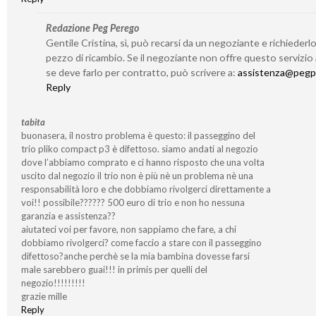
Redazione Peg Perego
Gentile Cristina, sì, può recarsi da un negoziante e richieder
pezzo di ricambio. Se il negoziante non offre questo servizio
se deve farlo per contratto, può scrivere a:
assistenza@pegp
Reply
tabita
buonasera, il nostro problema è questo: il passeggino del
trio pliko compact p3 è difettoso. siamo andati al negozio
dove l’abbiamo comprato e ci hanno risposto che una volta
uscito dal negozio il trio non è più nè un problema nè una
responsabilità loro e che dobbiamo rivolgerci direttamente a
voi!! possibile?????? 500 euro di trio e non ho nessuna
garanzia e assistenza??
aiutateci voi per favore, non sappiamo che fare, a chi
dobbiamo rivolgerci? come faccio a stare con il passeggino
difettoso?anche perchè se la mia bambina dovesse farsi
male sarebbero guai!!! in primis per quelli del
negozio!!!!!!!!!
grazie mille
Reply