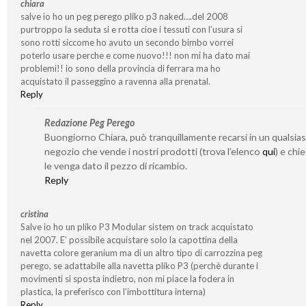
chiara
salve io ho un peg perego pliko p3 naked….del 2008
purtroppo la seduta si e rotta cioe i tessuti con l’usura si
sono rotti siccome ho avuto un secondo bimbo vorrei
poterlo usare perche e come nuovo!!! non mi ha dato mai
problemi!! io sono della provincia di ferrara ma ho
acquistato il passeggino a ravenna alla prenatal.
Reply
Redazione Peg Perego
Buongiorno Chiara, può tranquillamente recarsi in un qualsias
negozio che vende i nostri prodotti (trova l’elenco
qui
) e chi
le venga dato il pezzo di ricambio.
Reply
cristina
Salve io ho un pliko P3 Modular sistem on track acquistato
nel 2007. E’ possibile acquistare solo la capottina della
navetta colore geranium ma di un altro tipo di carrozzina peg
perego, se adattabile alla navetta pliko P3 (perchè durante i
movimenti si sposta indietro, non mi piace la fodera in
plastica, la preferisco con l’imbottitura interna)
Reply