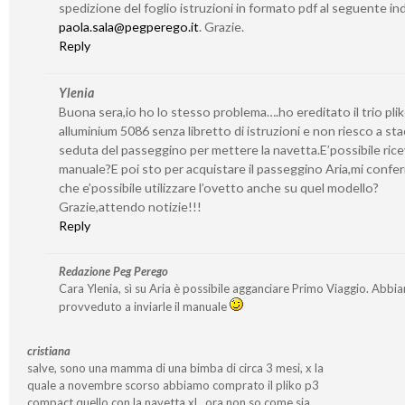
spedizione del foglio istruzioni in formato pdf al seguente ind
paola.sala@pegperego.it
. Grazie.
Reply
Ylenia
Buona sera,io ho lo stesso problema….ho ereditato il trio pli
alluminium 5086 senza libretto di istruzioni e non riesco a sta
seduta del passeggino per mettere la navetta.E’possibile ricev
manuale?E poi sto per acquistare il passeggino Aria,mi confe
che e’possibile utilizzare l’ovetto anche su quel modello?
Grazie,attendo notizie!!!
Reply
Redazione Peg Perego
Cara Ylenia, sì su Aria è possibile agganciare Primo Viaggio. Abbi
provveduto a inviarle il manuale
cristiana
salve, sono una mamma di una bimba di circa 3 mesi, x la
quale a novembre scorso abbiamo comprato il pliko p3
compact quello con la navetta xl…ora non so come sia