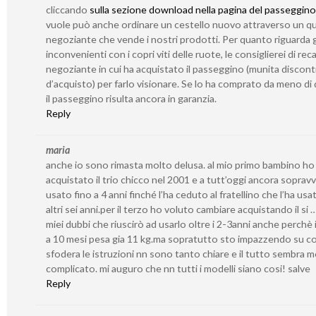
cliccando
sulla sezione download nella pagina del passeggino
vuole può anche ordinare un cestello nuovo attraverso un qu
negoziante che vende i nostri prodotti. Per quanto riguarda g
inconvenienti con i copri viti delle ruote, le consiglierei di reca
negoziante in cui ha acquistato il passeggino (munita discont
d’acquisto) per farlo visionare. Se lo ha comprato da meno di 
il passeggino risulta ancora in garanzia.
Reply
maria
anche io sono rimasta molto delusa. al mio primo bambino ho
acquistato il trio chicco nel 2001 e a tutt’oggi ancora sopravv
usato fino a 4 anni finché l’ha ceduto al fratellino che l’ha usa
altri sei anni.per il terzo ho voluto cambiare acquistando il si 
miei dubbi che riuscirò ad usarlo oltre i 2-3anni anche perchè i
a 10 mesi pesa gia 11 kg.ma sopratutto sto impazzendo su c
sfodera le istruzioni nn sono tanto chiare e il tutto sembra 
complicato. mi auguro che nn tutti i modelli siano cosi! salve
Reply