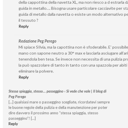
della cappottina della navetta XL, ma non riesco a d estrarla da
guida in metallo…. Bisogna usare particolare cacciavite per st
guida di metallo dalla navetta o esiste un modo alternativo per
il tessuto ?
Reply
Redazione Peg Perego
Mi spiace SIlvia, ma la capottina non è sfoderabile. E’ possibile
mano con sapone neutro a 30° max e lasciarla asciugare all’ar
tenendola ben tesa. Se invece non necessita di una pulizia p
la può spazzolare di tanto in tanto con una spazzola per abiti
eliminare la polvere.
Reply
Stessa spiaggia, stesso… passeggino ‹ Si vede che vale | Il blog di
Peg Perego
[...] qualsiasi mare o passeggino scegliate, ricordatevi sempre
le buone regole della pulizia e della manutenzione per poter
dire davvero il prossimo anno “stessa spiaggia, stesso
passeggino”! [...]
Reply