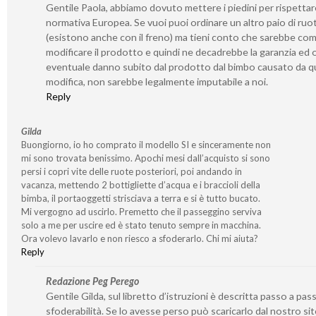
Gentile Paola, abbiamo dovuto mettere i piedini per rispetta
normativa Europea. Se vuoi puoi ordinare un altro paio di ruo
(esistono anche con il freno) ma tieni conto che sarebbe co
modificare il prodotto e quindi ne decadrebbe la garanzia ed 
eventuale danno subito dal prodotto dal bimbo causato da q
modifica, non sarebbe legalmente imputabile a noi.
Reply
Gilda
Buongiorno, io ho comprato il modello SI e sinceramente non
mi sono trovata benissimo. Apochi mesi dall’acquisto si sono
persi i copri vite delle ruote posteriori, poi andando in
vacanza, mettendo 2 bottigliette d’acqua e i braccioli della
bimba, il portaoggetti strisciava a terra e si è tutto bucato.
Mi vergogno ad uscirlo. Premetto che il passeggino serviva
solo a me per uscire ed è stato tenuto sempre in macchina.
Ora volevo lavarlo e non riesco a sfoderarlo. Chi mi aiuta?
Reply
Redazione Peg Perego
Gentile Gilda, sul libretto d’istruzioni è descritta passo a pass
sfoderabilità. Se lo avesse perso può scaricarlo dal nostro si