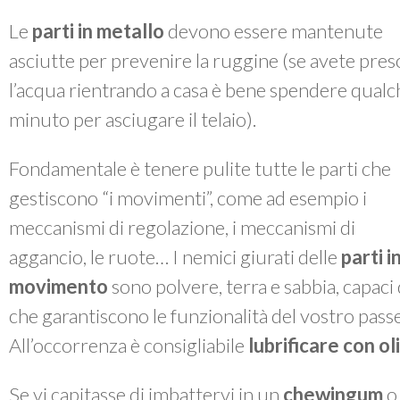
Le
parti in metallo
devono essere mantenute
asciutte per prevenire la ruggine (se avete pres
l’acqua rientrando a casa è bene spendere qualc
minuto per asciugare il telaio).
Fondamentale è tenere pulite tutte le parti che
gestiscono “i movimenti”, come ad esempio i
meccanismi di regolazione, i meccanismi di
aggancio, le ruote… I nemici giurati delle
parti i
movimento
sono polvere, terra e sabbia, capac
che garantiscono le funzionalità del vostro passe
All’occorrenza è consigliabile
lubrificare con o
Se vi capitasse di imbattervi in un
chewingum
o