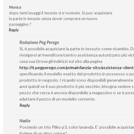
Monica
dopo tanti lavaggi il tessuto si e`rovinato .Si puo`acquistare
la parte in tessuto senza dover comprare un nuovo
passeggino ?
Reply
Redazione Peg Perego
Sì, è possibile acquistare la parte in tessuto come ricambio. 
rivolgersi al rivenditore/centro assistenza autorizzato più vic
casa sua (trova gli indirizzi sul sito alla pagina
http://it.pegperego.com/primainfanzia-sito/assistenza-client
specificando il modello esatto del prodotto in possesso o po
prodotto in negozio. I ricambi sono disponibili generalmente
anni quindi se il suo prodotto è più vecchio, bisogna vedere se
pezzo che cerca è ancora disponibile a magazzino o se è poss
adattare il pezzo di un modello corrente.
Reply
Nadia
Possiedo un trio Pliko p3, color lavanda. E’ possibile acquistar
fodere di un altro colore?