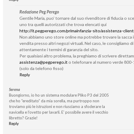
Redazione Peg Perego
Gentile Maria, puo’ tornare dal suo rivenditore di fiducia o sc
uno tra quelli autorizzati che trova elencati qui
http://it.pegperego.com/primainfanzia-sito/assistenza-client
Non abbiamo uno store online ma potrebbe trovare la sacca 
vendita presso altri negozi virtuali. Nel caso, le consigliamo d
attentamente i termini di garanzia del sito.
Per qualsiasi altro problema, la preghiamo di scrivere diretta
assistenza@pegperego.it
o telefonare al numero verde 800
(solo da telefono fisso)
Reply
Serena
Buongiorno, io ho un sistema modulare Pliko P3 del 2005
che ho “ereditato” da mia sorella, ma purtroppo non
troviamo più le istruzioni e non riusciamo a sfoderare la
navicella e l’ovetto per lavarli. E’ possibile avere il vecchio
libretto? Grazie!
Reply