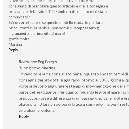
Drive nella versione colore denim. Il rivenditore mi ha
consigliato di prenotare questo articolo e che la consegna è
prevista per febbraio 2012. Confermate quanto mi è stato
comunicato?
Infine vorrei sapere se questo modello è adatto per fare
piccoli tratti sulla sabbia…non vorrei si inceppassero gli
ingranaggi alla prima gita al mare!
grazie molte
Martina
Reply
Redazione Peg Perego
Buongiorno Martina,
il rivenditore le ha consigliato bene inquanto i nostri tempi di
consegna dei prodotti si aggirano intorno ai 30/35 giorni ai qu
volte si devono aggiungere i tempi di movimentazione della 
parte del negoziante. Per quanto riguarda le gite al mare, non 
preoccupi. Forse a differenza di un passeggino dalle ruote gr
Skate o GT3 farà un pò più di fatica a spingerlo, ma per il rest
avrà alcun problema.
Reply