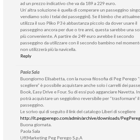
ad un prezzo indicativo che va da 189 a 229 euro.
Un’ altra soluzione è quella di comperare un passeggino sing
vendiamo solo i telai dei passeggini). Se il bimbo che attualm
utilizza il suo Pliko P3 è abbastanza piccolo da dover usare il
passeggino ancora per due o tre anni, questa sarebbe una so
più conveniente. A partire de 249 euro avrebbe il secondo
passeggino da utilizzare con il secondo bambino nel momento
non utilizzerà più la navicella.
Reply
Paola Sala
Buongiorno Elisabetta, con la nuova filosofia di Peg Perego “L
scegliere” è possibile acquistare anche solo i carrelli dei pass
Book, Easy Drive e Four. Su di essi può agganciare Navetta. I
potrà acquistare un seggiolino reversibile per “trasformare” il 
passeggino.
Le scrivo qui di seguito il link del catalogo Liberi di scegliere
http://it.pegperego.com/admin/archive/downloads/PegPerego
Buona giornata.
Paola Sala
Uff.Marketing Peg Perego S.p.A