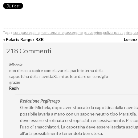
Tags »
cura passeggino
,
manutenzione passeggino
,
passeggino
,
pulizia passeggino
,
sc
«
Polaris Ranger RZR
Lorenz
218 Commenti
Michela
non riesco a capire come lavare la parte interna della
cappottina della navettaXL. mi potete dare un consiglio
grazie
Reply
Redazione PegPerego
Gentile Michela, dopo aver staccato la capottina dalla navetta
possibile lavarla a mano con un sapone neutro tipo Marsiglia
deve essere strofinata o stropicciata eccessivamente. E’ sco
l’uso di smacchiatori. La capottina deve essere lasciata asciu
all’aria, possibilmente tenendola ben stesa.