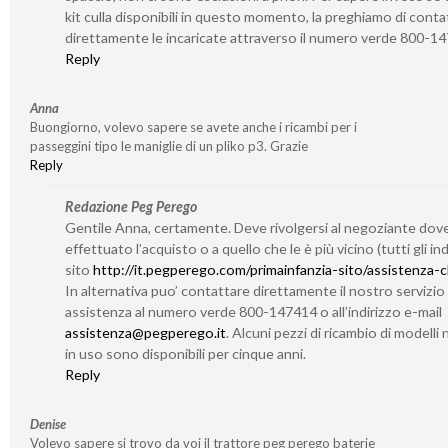
kit culla disponibili in questo momento, la preghiamo di conta
direttamente le incaricate attraverso il numero verde 800-1
Reply
Anna
Buongiorno, volevo sapere se avete anche i ricambi per i
passeggini tipo le maniglie di un pliko p3. Grazie
Reply
Redazione Peg Perego
Gentile Anna, certamente. Deve rivolgersi al negoziante dov
effettuato l’acquisto o a quello che le è più vicino (tutti gli indi
sito
http://it.pegperego.com/primainfanzia-sito/assistenza-cl
In alternativa puo’ contattare direttamente il nostro servizio 
assistenza al numero verde 800-147414 o all’indirizzo e-mail
assistenza@pegperego.it
. Alcuni pezzi di ricambio di modelli 
in uso sono disponibili per cinque anni.
Reply
Denise
Volevo sapere si trovo da voi il trattore peg perego baterie