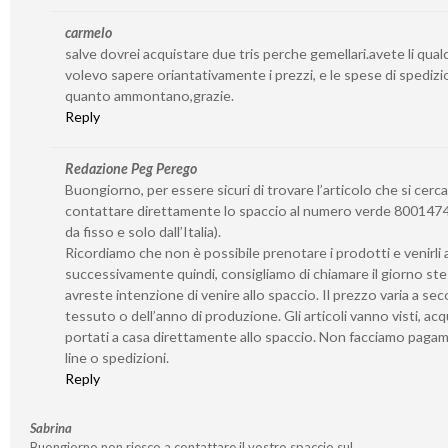
carmelo
salve dovrei acquistare due tris perche gemellari.avete li qua
volevo sapere oriantativamente i prezzi, e le spese di spedizi
quanto ammontano,grazie.
Reply
Redazione Peg Perego
Buongiorno, per essere sicuri di trovare l’articolo che si cerca
contattare direttamente lo spaccio al numero verde 8001474
da fisso e solo dall’Italia).
Ricordiamo che non è possibile prenotare i prodotti e venirli a 
successivamente quindi, consigliamo di chiamare il giorno st
avreste intenzione di venire allo spaccio. Il prezzo varia a se
tessuto o dell’anno di produzione. Gli articoli vanno visti, acq
portati a casa direttamente allo spaccio. Non facciamo paga
line o spedizioni.
Reply
Sabrina
Buongiorno non riesco a contattare il vostro spaccio sul