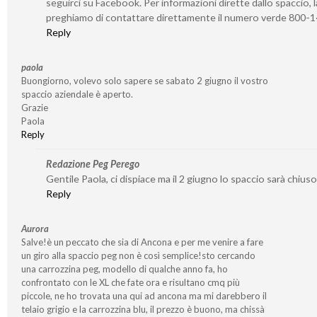
seguirci su Facebook. Per informazioni dirette dallo spaccio, l
preghiamo di contattare direttamente il numero verde 800-
Reply
paola
Buongiorno, volevo solo sapere se sabato 2 giugno il vostro
spaccio aziendale è aperto.
Grazie
Paola
Reply
Redazione Peg Perego
Gentile Paola, ci dispiace ma il 2 giugno lo spaccio sarà chiuso
Reply
Aurora
Salve!è un peccato che sia di Ancona e per me venire a fare
un giro alla spaccio peg non è così semplice!sto cercando
una carrozzina peg, modello di qualche anno fa, ho
confrontato con le XL che fate ora e risultano cmq più
piccole, ne ho trovata una qui ad ancona ma mi darebbero il
telaio grigio e la carrozzina blu, il prezzo è buono, ma chissà