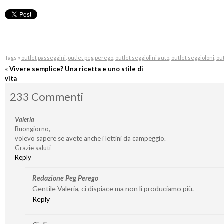
Tags »
outlet passeggini
,
outlet peg perego
,
outlet seggiolini auto
,
outlet seggioloni
,
out
«
Vivere semplice? Una ricetta e uno stile di
vita
233 Commenti
Valeria
Buongiorno,
volevo sapere se avete anche i lettini da campeggio.
Grazie saluti
Reply
Redazione Peg Perego
Gentile Valeria, ci dispiace ma non li produciamo più.
Reply