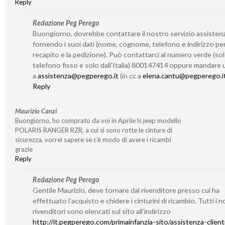
Reply
Redazione Peg Perego
Buongiorno, dovrebbe contattare il nostro servizio assisten
fornendo i suoi dati (nome, cognome, telefono e indirizzo per 
recapito e la pedizione). Può contattarci al numero verde (so
telefono fisso e solo dall’Italia) 800147414 oppure mandare 
a
assistenza@pegperego.it
(in cc a
elena.cantu@pegperego.i
Reply
Maurizio Canzi
Buongiorno, ho comprato da voi in Aprile ls jeep modello
POLARIS RANGER RZR, a cui si sono rotte le cinture di
sicurezza, vorrei sapere se c’è modo di avere i ricambi
grazie
Reply
Redazione Peg Perego
Gentile Maurizio, deve tornare dal rivenditore presso cui ha
effettuato l’acquisto e chidere i cinturini di ricambio. Tutti i n
rivenditori sono elencati sul sito all’indirizzo
http://it.pegperego.com/primainfanzia-sito/assistenza-client