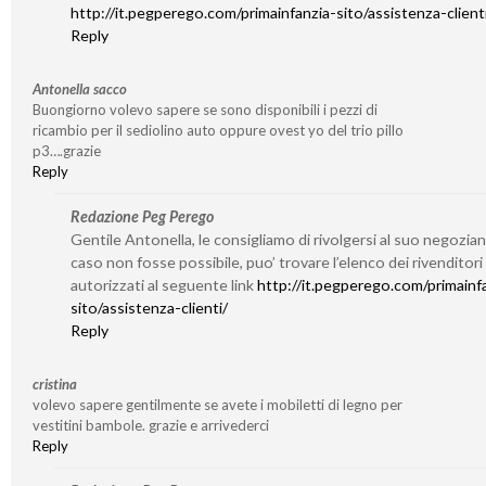
http://it.pegperego.com/primainfanzia-sito/assistenza-client
Reply
Antonella sacco
Buongiorno volevo sapere se sono disponibili i pezzi di
ricambio per il sediolino auto oppure ovest yo del trio pillo
p3….grazie
Reply
Redazione Peg Perego
Gentile Antonella, le consigliamo di rivolgersi al suo negozian
caso non fosse possibile, puo’ trovare l’elenco dei rivenditori
autorizzati al seguente link
http://it.pegperego.com/primainf
sito/assistenza-clienti/
Reply
cristina
volevo sapere gentilmente se avete i mobiletti di legno per
vestitini bambole. grazie e arrivederci
Reply