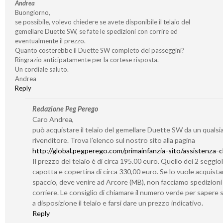
Andrea
Buongiorno,
se possibile, volevo chiedere se avete disponibile il telaio del
gemellare Duette SW, se fate le spedizioni con corrire ed
eventualmente il prezzo.
Quanto costerebbe il Duette SW completo dei passeggini?
Ringrazio anticipatamente per la cortese risposta.
Un cordiale saluto.
Andrea
Reply
Redazione Peg Perego
Caro Andrea,
può acquistare il telaio del gemellare Duette SW da un qualsia
rivenditore. Trova l’elenco sul nostro sito alla pagina
http://global.pegperego.com/primainfanzia-sito/assistenza-cl
Il prezzo del telaio è di circa 195.00 euro. Quello dei 2 seggiol
capotta e copertina di circa 330,00 euro. Se lo vuole acquistar
spaccio, deve venire ad Arcore (MB), non facciamo spedizioni
corriere. Le consiglio di chiamare il numero verde per sapere
a disposizione il telaio e farsi dare un prezzo indicativo.
Reply