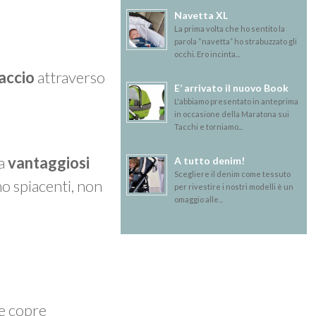
Navetta XL
La prima volta che ho sentito la
parola “navetta” ho strabuzzato gli
occhi. Ero incinta...
accio
attraverso
E’ arrivato il nuovo Book
L'abbiamo presentato in anteprima
in occasione della Maratona sui
Tacchi e torniamo...
ma
vantaggiosi
A tutto denim!
Scegliere il denim come tessuto
mo spiacenti, non
per rivestire i nostri modelli è un
omaggio alle...
 e copre