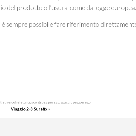
prio del prodotto o l’usura, come da legge europea
a
è sempre possibile fare riferimento direttamen
tlet veicoli elettrici
,
sconti peg perego
,
spaccio peg perego
Viaggio 2-3 Surefix
»