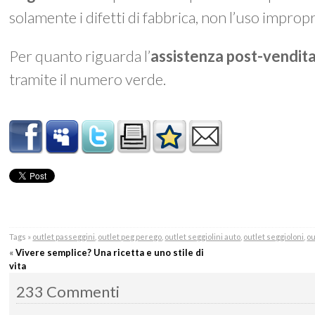
solamente i difetti di fabbrica, non l’uso impro
Per quanto riguarda l’
assistenza post-vendit
tramite il numero verde.
Tags »
outlet passeggini
,
outlet peg perego
,
outlet seggiolini auto
,
outlet seggioloni
,
ou
«
Vivere semplice? Una ricetta e uno stile di
vita
233 Commenti