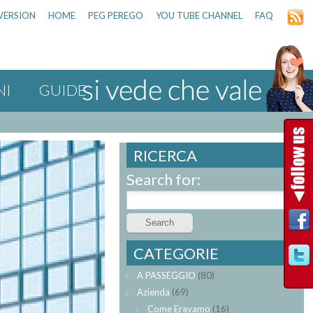
VERSION
HOME
PEG PEREGO
YOU TUBE CHANNEL
FAQ
NI
GUIDE
RICERCA
Search for:
CATEGORIE
A PASSEGGIO
(80)
Azienda
(69)
Come Eravamo
(16)