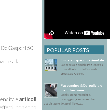
A. De Gasperi 50.
POPULAR POSTS
Il nostro spaccio aziendale
zio e alla
Lo spaccio aziendale PegPerego si
trova all'interno dell'azienda
stessa, ad Arcore...
Passeggino &Co, pulizia e
manutenzione
Ogni sistema modulare,
vendita e
articoli
passeggino, carrozzina che
acquistate è dotato di libretto...
effetti, non sono