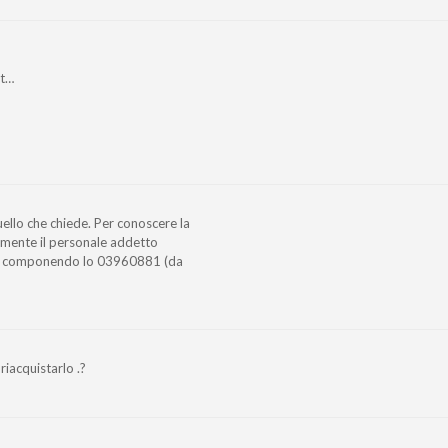
lt…
uello che chiede. Per conoscere la
tamente il personale addetto
 o componendo lo 03960881 (da
riacquistarlo .?