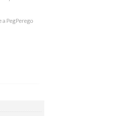
.
te a PegPerego