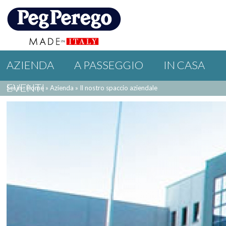
AZIENDA
A PASSEGGIO
IN CASA
EVENTI
Sei in : Home
»
Azienda
»
Il nostro spaccio aziendale