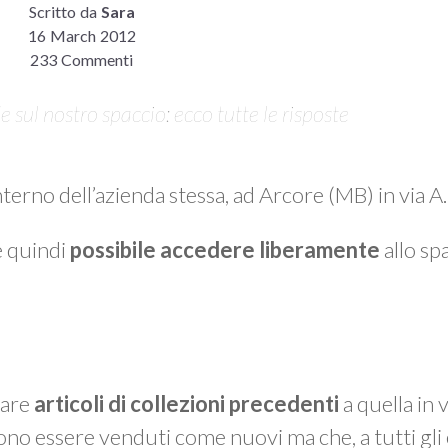
Scritto da
Sara
16 March 2012
233 Commenti
sul nostro spaccio: ecco tutte le risposte
interno dell’azienda stessa, ad Arcore (MB) in via 
è quindi
possibile accedere liberamente
allo spa
vare
articoli di collezioni precedenti
a quella in 
ono essere venduti come nuovi ma che, a tutti gli 