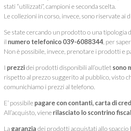
stati “utilizzati”, campioni e seconda scelta.
Le collezioni in corso, invece, sono riservate ai 
Se state cercando un prodotto o una tipologia di
il
numero telefonico 039-6088344
, per saper
Non è possibile, invece, prenotare i prodotti e p
I
prezzi
dei prodotti disponibili all’outlet
sono m
rispetto al prezzo suggerito al pubblico, visto c
comunichiamo i prezzi al telefono.
E’ possibile
pagare con contanti, carta di cre
All’acquisto, viene
rilasciato lo
scontrino fisca
La
garanzia
dei prodotti acquistati allo spaccio