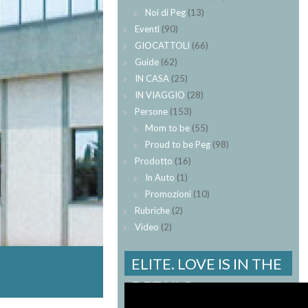
Noi di Peg
(13)
Eventi
(90)
GIOCATTOLI
(66)
Guide
(62)
IN CASA
(25)
IN VIAGGIO
(28)
Persone
(153)
Mom to be
(55)
Proud to be Peg
(98)
Prodotto
(16)
In Auto
(1)
Promozioni
(10)
Rubriche
(2)
Video
(2)
ELITE. LOVE IS IN THE
DETAILS.