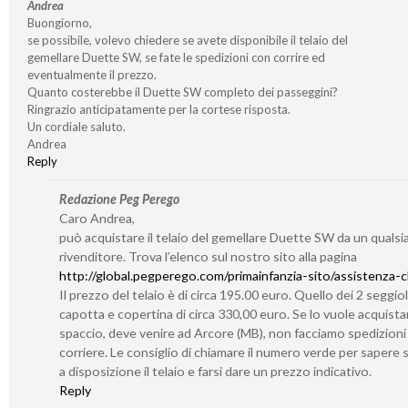
Andrea
Buongiorno,
se possibile, volevo chiedere se avete disponibile il telaio del
gemellare Duette SW, se fate le spedizioni con corrire ed
eventualmente il prezzo.
Quanto costerebbe il Duette SW completo dei passeggini?
Ringrazio anticipatamente per la cortese risposta.
Un cordiale saluto.
Andrea
Reply
Redazione Peg Perego
Caro Andrea,
può acquistare il telaio del gemellare Duette SW da un qualsia
rivenditore. Trova l’elenco sul nostro sito alla pagina
http://global.pegperego.com/primainfanzia-sito/assistenza-cl
Il prezzo del telaio è di circa 195.00 euro. Quello dei 2 seggiol
capotta e copertina di circa 330,00 euro. Se lo vuole acquistar
spaccio, deve venire ad Arcore (MB), non facciamo spedizioni
corriere. Le consiglio di chiamare il numero verde per sapere
a disposizione il telaio e farsi dare un prezzo indicativo.
Reply