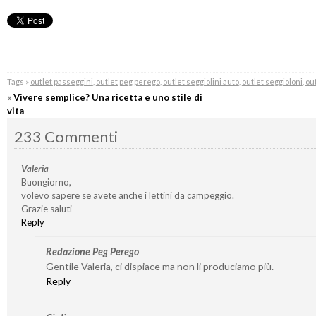
Tags »
outlet passeggini
,
outlet peg perego
,
outlet seggiolini auto
,
outlet seggioloni
,
out
«
Vivere semplice? Una ricetta e uno stile di
vita
233 Commenti
Valeria
Buongiorno,
volevo sapere se avete anche i lettini da campeggio.
Grazie saluti
Reply
Redazione Peg Perego
Gentile Valeria, ci dispiace ma non li produciamo più.
Reply