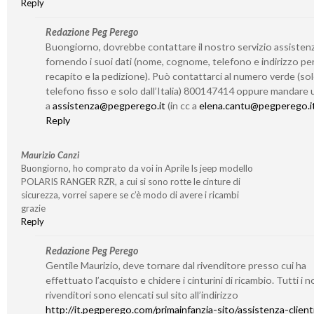
Reply
Redazione Peg Perego
Buongiorno, dovrebbe contattare il nostro servizio assisten
fornendo i suoi dati (nome, cognome, telefono e indirizzo per 
recapito e la pedizione). Può contattarci al numero verde (so
telefono fisso e solo dall’Italia) 800147414 oppure mandare 
a
assistenza@pegperego.it
(in cc a
elena.cantu@pegperego.i
Reply
Maurizio Canzi
Buongiorno, ho comprato da voi in Aprile ls jeep modello
POLARIS RANGER RZR, a cui si sono rotte le cinture di
sicurezza, vorrei sapere se c’è modo di avere i ricambi
grazie
Reply
Redazione Peg Perego
Gentile Maurizio, deve tornare dal rivenditore presso cui ha
effettuato l’acquisto e chidere i cinturini di ricambio. Tutti i n
rivenditori sono elencati sul sito all’indirizzo
http://it.pegperego.com/primainfanzia-sito/assistenza-client