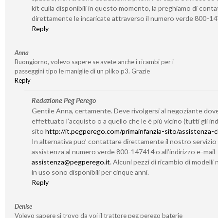
kit culla disponibili in questo momento, la preghiamo di conta
direttamente le incaricate attraverso il numero verde 800-1
Reply
Anna
Buongiorno, volevo sapere se avete anche i ricambi per i
passeggini tipo le maniglie di un pliko p3. Grazie
Reply
Redazione Peg Perego
Gentile Anna, certamente. Deve rivolgersi al negoziante dov
effettuato l’acquisto o a quello che le è più vicino (tutti gli indi
sito
http://it.pegperego.com/primainfanzia-sito/assistenza-cl
In alternativa puo’ contattare direttamente il nostro servizio 
assistenza al numero verde 800-147414 o all’indirizzo e-mail
assistenza@pegperego.it
. Alcuni pezzi di ricambio di modelli 
in uso sono disponibili per cinque anni.
Reply
Denise
Volevo sapere si trovo da voi il trattore peg perego baterie