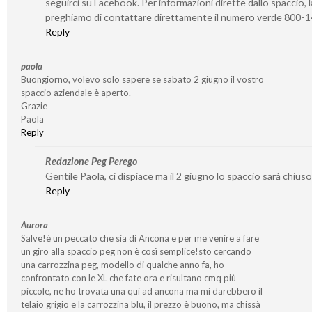
seguirci su Facebook. Per informazioni dirette dallo spaccio, l
preghiamo di contattare direttamente il numero verde 800-
Reply
paola
Buongiorno, volevo solo sapere se sabato 2 giugno il vostro
spaccio aziendale è aperto.
Grazie
Paola
Reply
Redazione Peg Perego
Gentile Paola, ci dispiace ma il 2 giugno lo spaccio sarà chiuso
Reply
Aurora
Salve!è un peccato che sia di Ancona e per me venire a fare
un giro alla spaccio peg non è così semplice!sto cercando
una carrozzina peg, modello di qualche anno fa, ho
confrontato con le XL che fate ora e risultano cmq più
piccole, ne ho trovata una qui ad ancona ma mi darebbero il
telaio grigio e la carrozzina blu, il prezzo è buono, ma chissà