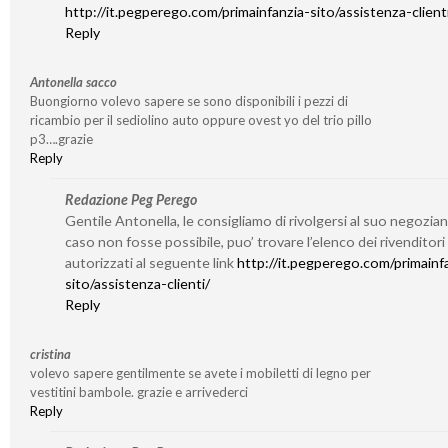
http://it.pegperego.com/primainfanzia-sito/assistenza-client
Reply
Antonella sacco
Buongiorno volevo sapere se sono disponibili i pezzi di
ricambio per il sediolino auto oppure ovest yo del trio pillo
p3….grazie
Reply
Redazione Peg Perego
Gentile Antonella, le consigliamo di rivolgersi al suo negozian
caso non fosse possibile, puo’ trovare l’elenco dei rivenditori
autorizzati al seguente link
http://it.pegperego.com/primainf
sito/assistenza-clienti/
Reply
cristina
volevo sapere gentilmente se avete i mobiletti di legno per
vestitini bambole. grazie e arrivederci
Reply