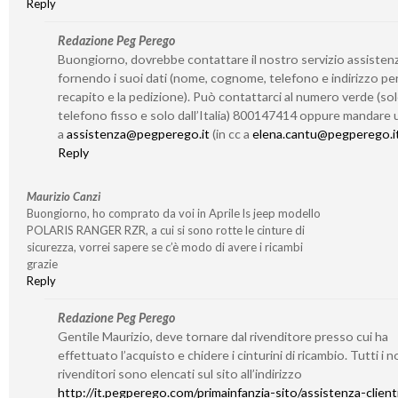
Reply
Redazione Peg Perego
Buongiorno, dovrebbe contattare il nostro servizio assisten
fornendo i suoi dati (nome, cognome, telefono e indirizzo per 
recapito e la pedizione). Può contattarci al numero verde (so
telefono fisso e solo dall’Italia) 800147414 oppure mandare 
a
assistenza@pegperego.it
(in cc a
elena.cantu@pegperego.i
Reply
Maurizio Canzi
Buongiorno, ho comprato da voi in Aprile ls jeep modello
POLARIS RANGER RZR, a cui si sono rotte le cinture di
sicurezza, vorrei sapere se c’è modo di avere i ricambi
grazie
Reply
Redazione Peg Perego
Gentile Maurizio, deve tornare dal rivenditore presso cui ha
effettuato l’acquisto e chidere i cinturini di ricambio. Tutti i n
rivenditori sono elencati sul sito all’indirizzo
http://it.pegperego.com/primainfanzia-sito/assistenza-client