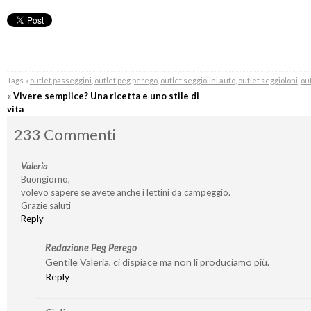
Tags »
outlet passeggini
,
outlet peg perego
,
outlet seggiolini auto
,
outlet seggioloni
,
out
«
Vivere semplice? Una ricetta e uno stile di
vita
233 Commenti
Valeria
Buongiorno,
volevo sapere se avete anche i lettini da campeggio.
Grazie saluti
Reply
Redazione Peg Perego
Gentile Valeria, ci dispiace ma non li produciamo più.
Reply