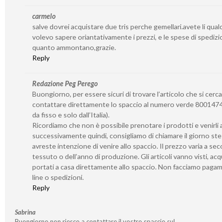
carmelo
salve dovrei acquistare due tris perche gemellari.avete li qua
volevo sapere oriantativamente i prezzi, e le spese di spedizi
quanto ammontano,grazie.
Reply
Redazione Peg Perego
Buongiorno, per essere sicuri di trovare l’articolo che si cerca
contattare direttamente lo spaccio al numero verde 8001474
da fisso e solo dall’Italia).
Ricordiamo che non è possibile prenotare i prodotti e venirli a 
successivamente quindi, consigliamo di chiamare il giorno st
avreste intenzione di venire allo spaccio. Il prezzo varia a se
tessuto o dell’anno di produzione. Gli articoli vanno visti, acq
portati a casa direttamente allo spaccio. Non facciamo paga
line o spedizioni.
Reply
Sabrina
Buongiorno non riesco a contattare il vostro spaccio sul