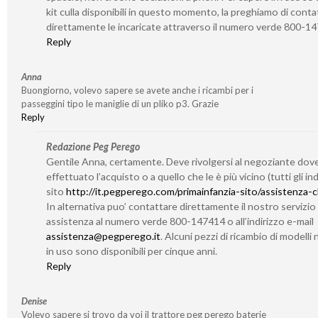
kit culla disponibili in questo momento, la preghiamo di conta
direttamente le incaricate attraverso il numero verde 800-1
Reply
Anna
Buongiorno, volevo sapere se avete anche i ricambi per i
passeggini tipo le maniglie di un pliko p3. Grazie
Reply
Redazione Peg Perego
Gentile Anna, certamente. Deve rivolgersi al negoziante dov
effettuato l’acquisto o a quello che le è più vicino (tutti gli indi
sito
http://it.pegperego.com/primainfanzia-sito/assistenza-cl
In alternativa puo’ contattare direttamente il nostro servizio 
assistenza al numero verde 800-147414 o all’indirizzo e-mail
assistenza@pegperego.it
. Alcuni pezzi di ricambio di modelli 
in uso sono disponibili per cinque anni.
Reply
Denise
Volevo sapere si trovo da voi il trattore peg perego baterie