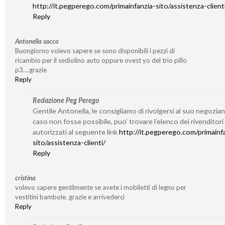
http://it.pegperego.com/primainfanzia-sito/assistenza-client
Reply
Antonella sacco
Buongiorno volevo sapere se sono disponibili i pezzi di
ricambio per il sediolino auto oppure ovest yo del trio pillo
p3….grazie
Reply
Redazione Peg Perego
Gentile Antonella, le consigliamo di rivolgersi al suo negozian
caso non fosse possibile, puo’ trovare l’elenco dei rivenditori
autorizzati al seguente link
http://it.pegperego.com/primainf
sito/assistenza-clienti/
Reply
cristina
volevo sapere gentilmente se avete i mobiletti di legno per
vestitini bambole. grazie e arrivederci
Reply