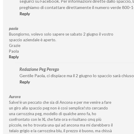
seguirci su Facebook. Per informazioni dirette dallo spaccio, l
preghiamo di contattare direttamente il numero verde 800-
Reply
paola
Buongiorno, volevo solo sapere se sabato 2 giugno il vostro
spaccio aziendale è aperto.
Grazie
Paola
Reply
Redazione Peg Perego
Gentile Paola, ci dispiace ma il 2 giugno lo spaccio sarà chiuso
Reply
Aurora
Salve!è un peccato che sia di Ancona e per me venire a fare
un giro alla spaccio peg non è così semplice!sto cercando
una carrozzina peg, modello di qualche anno fa, ho
confrontato con le XL che fate ora e risultano cmq più
piccole, ne ho trovata una qui ad ancona ma mi darebbero il
telaio grigio e la carrozzina blu, il prezzo è buono, ma chissà