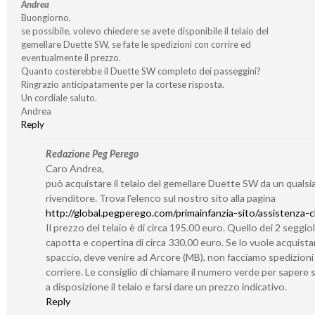
Andrea
Buongiorno,
se possibile, volevo chiedere se avete disponibile il telaio del
gemellare Duette SW, se fate le spedizioni con corrire ed
eventualmente il prezzo.
Quanto costerebbe il Duette SW completo dei passeggini?
Ringrazio anticipatamente per la cortese risposta.
Un cordiale saluto.
Andrea
Reply
Redazione Peg Perego
Caro Andrea,
può acquistare il telaio del gemellare Duette SW da un qualsia
rivenditore. Trova l’elenco sul nostro sito alla pagina
http://global.pegperego.com/primainfanzia-sito/assistenza-cl
Il prezzo del telaio è di circa 195.00 euro. Quello dei 2 seggiol
capotta e copertina di circa 330,00 euro. Se lo vuole acquistar
spaccio, deve venire ad Arcore (MB), non facciamo spedizioni
corriere. Le consiglio di chiamare il numero verde per sapere
a disposizione il telaio e farsi dare un prezzo indicativo.
Reply