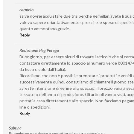
carmelo
salve dovrei acquistare due tris perche gemellari.avete li qua
volevo sapere oriantativamente i prezzi, e le spese di spedizi
quanto ammontano,grazie.
Reply
Redazione Peg Perego
Buongiorno, per essere sicuri di trovare l’articolo che si cerca
contattare direttamente lo spaccio al numero verde 8001474
da fisso e solo dall’Italia).
Ricordiamo che non è possibile prenotare i prodotti e venirli a 
successivamente quindi, consigliamo di chiamare il giorno st
avreste intenzione di venire allo spaccio. Il prezzo varia a se
tessuto o dell’anno di produzione. Gli articoli vanno visti, acq
portati a casa direttamente allo spaccio. Non facciamo paga
line o spedizioni.
Reply
Sabrina
Buongiorno non riesco a contattare il vostro spaccio sul