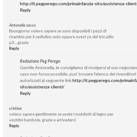
http://it.pegperego.com/primainfanzia-sito/assistenza-client
Reply
Antonella sacco
Buongiorno volevo sapere se sono disponibili i pezzi di
ricambio per il sediolino auto oppure ovest yo del trio pillo
p3….grazie
Reply
Redazione Peg Perego
Gentile Antonella, le consigliamo di rivolgersi al suo negozian
caso non fosse possibile, puo’ trovare l’elenco dei rivenditori
autorizzati al seguente link
http://it.pegperego.com/primainf
sito/assistenza-clienti/
Reply
cristina
volevo sapere gentilmente se avete i mobiletti di legno per
vestitini bambole. grazie e arrivederci
Reply