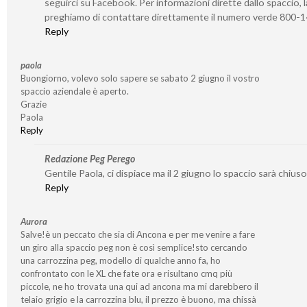
seguirci su Facebook. Per informazioni dirette dallo spaccio, l
preghiamo di contattare direttamente il numero verde 800-
Reply
paola
Buongiorno, volevo solo sapere se sabato 2 giugno il vostro
spaccio aziendale è aperto.
Grazie
Paola
Reply
Redazione Peg Perego
Gentile Paola, ci dispiace ma il 2 giugno lo spaccio sarà chiuso
Reply
Aurora
Salve!è un peccato che sia di Ancona e per me venire a fare
un giro alla spaccio peg non è così semplice!sto cercando
una carrozzina peg, modello di qualche anno fa, ho
confrontato con le XL che fate ora e risultano cmq più
piccole, ne ho trovata una qui ad ancona ma mi darebbero il
telaio grigio e la carrozzina blu, il prezzo è buono, ma chissà