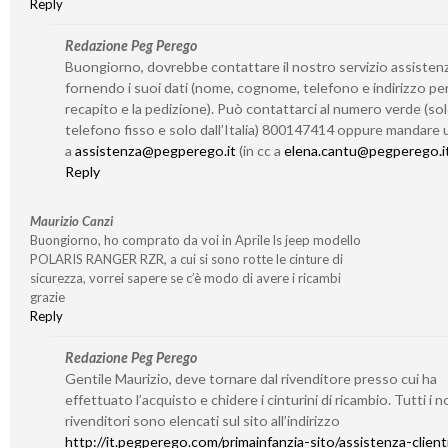
Reply
Redazione Peg Perego
Buongiorno, dovrebbe contattare il nostro servizio assisten
fornendo i suoi dati (nome, cognome, telefono e indirizzo per 
recapito e la pedizione). Può contattarci al numero verde (so
telefono fisso e solo dall’Italia) 800147414 oppure mandare 
a
assistenza@pegperego.it
(in cc a
elena.cantu@pegperego.i
Reply
Maurizio Canzi
Buongiorno, ho comprato da voi in Aprile ls jeep modello
POLARIS RANGER RZR, a cui si sono rotte le cinture di
sicurezza, vorrei sapere se c’è modo di avere i ricambi
grazie
Reply
Redazione Peg Perego
Gentile Maurizio, deve tornare dal rivenditore presso cui ha
effettuato l’acquisto e chidere i cinturini di ricambio. Tutti i n
rivenditori sono elencati sul sito all’indirizzo
http://it.pegperego.com/primainfanzia-sito/assistenza-client