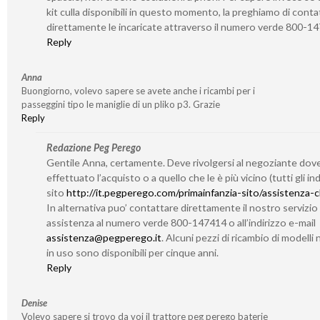
kit culla disponibili in questo momento, la preghiamo di conta
direttamente le incaricate attraverso il numero verde 800-1
Reply
Anna
Buongiorno, volevo sapere se avete anche i ricambi per i
passeggini tipo le maniglie di un pliko p3. Grazie
Reply
Redazione Peg Perego
Gentile Anna, certamente. Deve rivolgersi al negoziante dov
effettuato l’acquisto o a quello che le è più vicino (tutti gli indi
sito
http://it.pegperego.com/primainfanzia-sito/assistenza-cl
In alternativa puo’ contattare direttamente il nostro servizio 
assistenza al numero verde 800-147414 o all’indirizzo e-mail
assistenza@pegperego.it
. Alcuni pezzi di ricambio di modelli 
in uso sono disponibili per cinque anni.
Reply
Denise
Volevo sapere si trovo da voi il trattore peg perego baterie