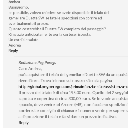
Andrea
Buongiorno,
se possibile, volevo chiedere se avete disponibile il telaio del
gemellare Duette SW, se fate le spedizioni con corrire ed
eventualmente il prezzo.
Quanto costerebbe il Duette SW completo dei passeggini?
Ringrazio anticipatamente per la cortese risposta.
Un cordiale saluto.
Andrea
Reply
Redazione Peg Perego
Caro Andrea,
può acquistare il telaio del gemellare Duette SW da un qualsia
rivenditore. Trova l’elenco sul nostro sito alla pagina
http://global.pegperego.com/primainfanzia-sito/assistenza-cl
Il prezzo del telaio è di circa 195.00 euro. Quello dei 2 seggiol
capotta e copertina di circa 330,00 euro. Se lo vuole acquistar
spaccio, deve venire ad Arcore (MB), non facciamo spedizioni
corriere. Le consiglio di chiamare il numero verde per sapere
a disposizione il telaio e farsi dare un prezzo indicativo.
Reply