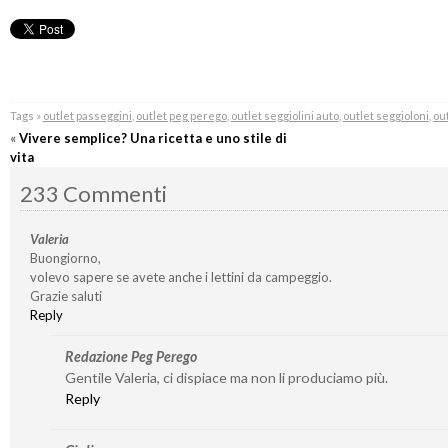
Tags »
outlet passeggini
,
outlet peg perego
,
outlet seggiolini auto
,
outlet seggioloni
,
out
«
Vivere semplice? Una ricetta e uno stile di
vita
233 Commenti
Valeria
Buongiorno,
volevo sapere se avete anche i lettini da campeggio.
Grazie saluti
Reply
Redazione Peg Perego
Gentile Valeria, ci dispiace ma non li produciamo più.
Reply