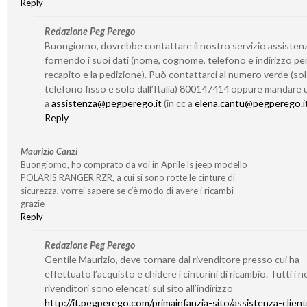
Reply
Redazione Peg Perego
Buongiorno, dovrebbe contattare il nostro servizio assisten
fornendo i suoi dati (nome, cognome, telefono e indirizzo per 
recapito e la pedizione). Può contattarci al numero verde (so
telefono fisso e solo dall’Italia) 800147414 oppure mandare 
a
assistenza@pegperego.it
(in cc a
elena.cantu@pegperego.i
Reply
Maurizio Canzi
Buongiorno, ho comprato da voi in Aprile ls jeep modello
POLARIS RANGER RZR, a cui si sono rotte le cinture di
sicurezza, vorrei sapere se c’è modo di avere i ricambi
grazie
Reply
Redazione Peg Perego
Gentile Maurizio, deve tornare dal rivenditore presso cui ha
effettuato l’acquisto e chidere i cinturini di ricambio. Tutti i n
rivenditori sono elencati sul sito all’indirizzo
http://it.pegperego.com/primainfanzia-sito/assistenza-client