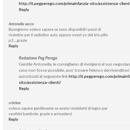
http://it.pegperego.com/primainfanzia-sito/assistenza-client
Reply
Antonella sacco
Buongiorno volevo sapere se sono disponibili i pezzi di
ricambio per il sediolino auto oppure ovest yo del trio pillo
p3….grazie
Reply
Redazione Peg Perego
Gentile Antonella, le consigliamo di rivolgersi al suo negozian
caso non fosse possibile, puo’ trovare l’elenco dei rivenditori
autorizzati al seguente link
http://it.pegperego.com/primainf
sito/assistenza-clienti/
Reply
cristina
volevo sapere gentilmente se avete i mobiletti di legno per
vestitini bambole. grazie e arrivederci
Reply