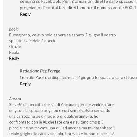
seguirci su Facebook. Per informazioni dirette dallo spaccio, l
preghiamo di contattare direttamente il numero verde 800-
Reply
paola
Buongiorno, volevo solo sapere se sabato 2 giugno il vostro
spaccio aziendale è aperto.
Grazie
Paola
Reply
Redazione Peg Perego
Gentile Paola, ci dispiace ma il 2 giugno lo spaccio sarà chiuso
Reply
Aurora
Salve!è un peccato che sia di Ancona e per me venire a fare
un giro alla spaccio peg non è così semplice!sto cercando
una carrozzina peg, modello di qualche anno fa, ho
confrontato con le XL che fate ora e risultano cmq più
piccole, ne ho trovata una qui ad ancona ma mi darebbero il
telaio grigio e la carrozzina blu, il prezzo è buono, ma chissà