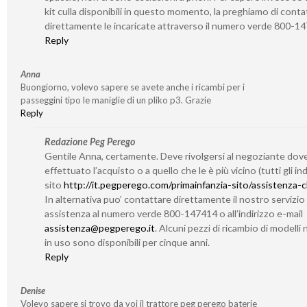
kit culla disponibili in questo momento, la preghiamo di conta
direttamente le incaricate attraverso il numero verde 800-1
Reply
Anna
Buongiorno, volevo sapere se avete anche i ricambi per i
passeggini tipo le maniglie di un pliko p3. Grazie
Reply
Redazione Peg Perego
Gentile Anna, certamente. Deve rivolgersi al negoziante dov
effettuato l’acquisto o a quello che le è più vicino (tutti gli indi
sito
http://it.pegperego.com/primainfanzia-sito/assistenza-cl
In alternativa puo’ contattare direttamente il nostro servizio 
assistenza al numero verde 800-147414 o all’indirizzo e-mail
assistenza@pegperego.it
. Alcuni pezzi di ricambio di modelli 
in uso sono disponibili per cinque anni.
Reply
Denise
Volevo sapere si trovo da voi il trattore peg perego baterie