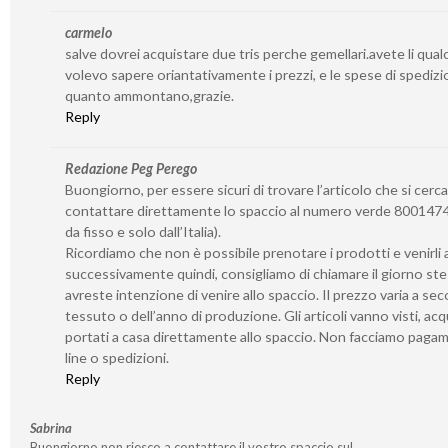
carmelo
salve dovrei acquistare due tris perche gemellari.avete li qua
volevo sapere oriantativamente i prezzi, e le spese di spedizi
quanto ammontano,grazie.
Reply
Redazione Peg Perego
Buongiorno, per essere sicuri di trovare l’articolo che si cerca
contattare direttamente lo spaccio al numero verde 8001474
da fisso e solo dall’Italia).
Ricordiamo che non è possibile prenotare i prodotti e venirli a 
successivamente quindi, consigliamo di chiamare il giorno st
avreste intenzione di venire allo spaccio. Il prezzo varia a se
tessuto o dell’anno di produzione. Gli articoli vanno visti, acq
portati a casa direttamente allo spaccio. Non facciamo paga
line o spedizioni.
Reply
Sabrina
Buongiorno non riesco a contattare il vostro spaccio sul