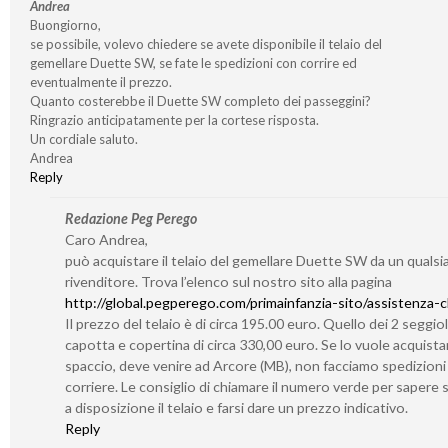
Andrea
Buongiorno,
se possibile, volevo chiedere se avete disponibile il telaio del
gemellare Duette SW, se fate le spedizioni con corrire ed
eventualmente il prezzo.
Quanto costerebbe il Duette SW completo dei passeggini?
Ringrazio anticipatamente per la cortese risposta.
Un cordiale saluto.
Andrea
Reply
Redazione Peg Perego
Caro Andrea,
può acquistare il telaio del gemellare Duette SW da un qualsia
rivenditore. Trova l’elenco sul nostro sito alla pagina
http://global.pegperego.com/primainfanzia-sito/assistenza-cl
Il prezzo del telaio è di circa 195.00 euro. Quello dei 2 seggiol
capotta e copertina di circa 330,00 euro. Se lo vuole acquistar
spaccio, deve venire ad Arcore (MB), non facciamo spedizioni
corriere. Le consiglio di chiamare il numero verde per sapere
a disposizione il telaio e farsi dare un prezzo indicativo.
Reply