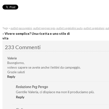
Tags »
outlet passeggini
,
outlet peg perego
,
outlet seggiolini auto
,
outlet seggioloni
,
out
«
Vivere semplice? Una ricetta e uno stile di
vita
233 Commenti
Valeria
Buongiorno,
volevo sapere se avete anche i lettini da campeggio.
Grazie saluti
Reply
Redazione Peg Perego
Gentile Valeria, ci dispiace ma non li produciamo più.
Reply