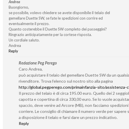
Andrea
Buongiorno,
se possibile, volevo chiedere se avete disponibile il telaio del
gemellare Duette SW, se fate le spedizioni con corrire ed
eventualmente il prezzo.
Quanto costerebbe il Duette SW completo dei passeggini?
Ringrazio anticipatamente per la cortese risposta.
Un cordiale saluto.
Andrea
Reply
Redazione Peg Perego
Caro Andrea,
può acquistare il telaio del gemellare Duette SW da un qualsia
rivenditore. Trova l’elenco sul nostro sito alla pagina
http://global.pegperego.com/primainfanzia-sito/assistenza-cl
Il prezzo del telaio è di circa 195.00 euro. Quello dei 2 seggiol
capotta e copertina di circa 330,00 euro. Se lo vuole acquistar
spaccio, deve venire ad Arcore (MB), non facciamo spedizioni
corriere. Le consiglio di chiamare il numero verde per sapere
a disposizione il telaio e farsi dare un prezzo indicativo.
Reply