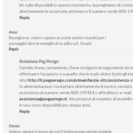
kit culla disponibili in questo momento, la preghiamo di conta
direttamente le incaricate attraverso il numero verde 800-1
Reply
Anna
Buongiorno, volevo sapere se avete anche i ricambi per i
passeggini tipo le maniglie di un pliko p3. Grazie
Reply
Redazione Peg Perego
Gentile Anna, certamente. Deve rivolgersi al negoziante dov
effettuato l’acquisto o a quello che le è più vicino (tutti gli indi
sito
http://it.pegperego.com/primainfanzia-sito/assistenza-cl
In alternativa puo’ contattare direttamente il nostro servizio 
assistenza al numero verde 800-147414 o all’indirizzo e-mail
assistenza@pegperego.it
. Alcuni pezzi di ricambio di modelli 
in uso sono disponibili per cinque anni.
Reply
Denise
Volevo sapere si trovo da voi il trattore peg perego baterie