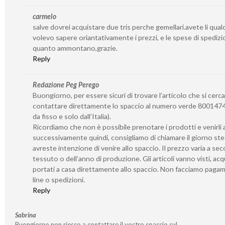
carmelo
salve dovrei acquistare due tris perche gemellari.avete li qua
volevo sapere oriantativamente i prezzi, e le spese di spedizi
quanto ammontano,grazie.
Reply
Redazione Peg Perego
Buongiorno, per essere sicuri di trovare l’articolo che si cerca
contattare direttamente lo spaccio al numero verde 8001474
da fisso e solo dall’Italia).
Ricordiamo che non è possibile prenotare i prodotti e venirli a 
successivamente quindi, consigliamo di chiamare il giorno st
avreste intenzione di venire allo spaccio. Il prezzo varia a se
tessuto o dell’anno di produzione. Gli articoli vanno visti, acq
portati a casa direttamente allo spaccio. Non facciamo paga
line o spedizioni.
Reply
Sabrina
Buongiorno non riesco a contattare il vostro spaccio sul