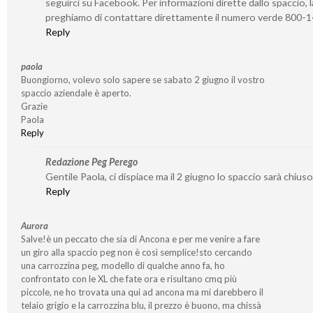
seguirci su Facebook. Per informazioni dirette dallo spaccio, l
preghiamo di contattare direttamente il numero verde 800-
Reply
paola
Buongiorno, volevo solo sapere se sabato 2 giugno il vostro
spaccio aziendale è aperto.
Grazie
Paola
Reply
Redazione Peg Perego
Gentile Paola, ci dispiace ma il 2 giugno lo spaccio sarà chiuso
Reply
Aurora
Salve!è un peccato che sia di Ancona e per me venire a fare
un giro alla spaccio peg non è così semplice!sto cercando
una carrozzina peg, modello di qualche anno fa, ho
confrontato con le XL che fate ora e risultano cmq più
piccole, ne ho trovata una qui ad ancona ma mi darebbero il
telaio grigio e la carrozzina blu, il prezzo è buono, ma chissà