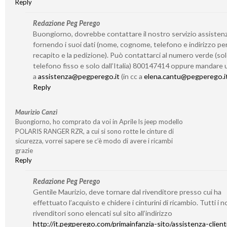
Reply
Redazione Peg Perego
Buongiorno, dovrebbe contattare il nostro servizio assisten
fornendo i suoi dati (nome, cognome, telefono e indirizzo per 
recapito e la pedizione). Può contattarci al numero verde (so
telefono fisso e solo dall’Italia) 800147414 oppure mandare 
a
assistenza@pegperego.it
(in cc a
elena.cantu@pegperego.i
Reply
Maurizio Canzi
Buongiorno, ho comprato da voi in Aprile ls jeep modello
POLARIS RANGER RZR, a cui si sono rotte le cinture di
sicurezza, vorrei sapere se c’è modo di avere i ricambi
grazie
Reply
Redazione Peg Perego
Gentile Maurizio, deve tornare dal rivenditore presso cui ha
effettuato l’acquisto e chidere i cinturini di ricambio. Tutti i n
rivenditori sono elencati sul sito all’indirizzo
http://it.pegperego.com/primainfanzia-sito/assistenza-client