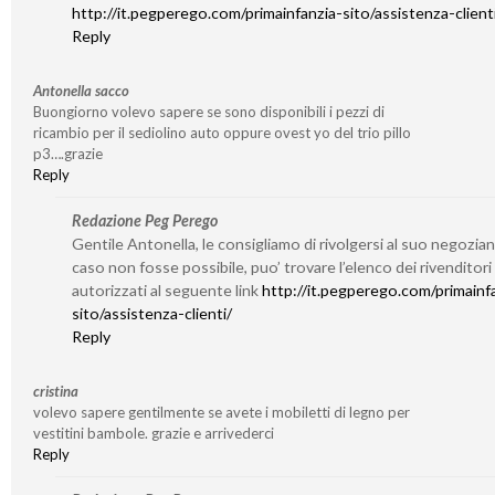
http://it.pegperego.com/primainfanzia-sito/assistenza-client
Reply
Antonella sacco
Buongiorno volevo sapere se sono disponibili i pezzi di
ricambio per il sediolino auto oppure ovest yo del trio pillo
p3….grazie
Reply
Redazione Peg Perego
Gentile Antonella, le consigliamo di rivolgersi al suo negozian
caso non fosse possibile, puo’ trovare l’elenco dei rivenditori
autorizzati al seguente link
http://it.pegperego.com/primainf
sito/assistenza-clienti/
Reply
cristina
volevo sapere gentilmente se avete i mobiletti di legno per
vestitini bambole. grazie e arrivederci
Reply