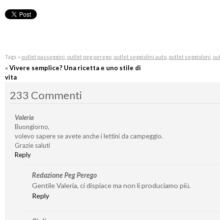
Tags »
outlet passeggini
,
outlet peg perego
,
outlet seggiolini auto
,
outlet seggioloni
,
out
«
Vivere semplice? Una ricetta e uno stile di
vita
233 Commenti
Valeria
Buongiorno,
volevo sapere se avete anche i lettini da campeggio.
Grazie saluti
Reply
Redazione Peg Perego
Gentile Valeria, ci dispiace ma non li produciamo più.
Reply