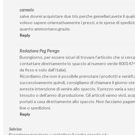
carmelo
salve dovrei acquistare due tris perche gemellari.avete li qua
volevo sapere oriantativamente i prezzi, e le spese di spedizi
quanto ammontano,grazie.
Reply
Redazione Peg Perego
Buongiorno, per essere sicuri di trovare l’articolo che si cerca
contattare direttamente lo spaccio al numero verde 8001474
da fisso e solo dall’Italia).
Ricordiamo che non è possibile prenotare i prodotti e venirli a 
successivamente quindi, consigliamo di chiamare il giorno st
avreste intenzione di venire allo spaccio. Il prezzo varia a se
tessuto o dell’anno di produzione. Gli articoli vanno visti, acq
portati a casa direttamente allo spaccio. Non facciamo paga
line o spedizioni.
Reply
Sabrina
Buongiorno non riesco a contattare il vostro spaccio sul