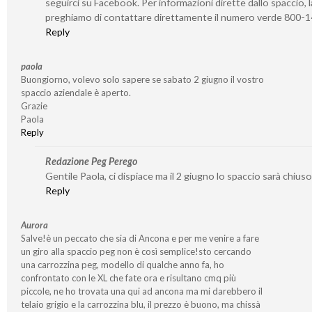
seguirci su Facebook. Per informazioni dirette dallo spaccio, l
preghiamo di contattare direttamente il numero verde 800-
Reply
paola
Buongiorno, volevo solo sapere se sabato 2 giugno il vostro
spaccio aziendale è aperto.
Grazie
Paola
Reply
Redazione Peg Perego
Gentile Paola, ci dispiace ma il 2 giugno lo spaccio sarà chiuso
Reply
Aurora
Salve!è un peccato che sia di Ancona e per me venire a fare
un giro alla spaccio peg non è così semplice!sto cercando
una carrozzina peg, modello di qualche anno fa, ho
confrontato con le XL che fate ora e risultano cmq più
piccole, ne ho trovata una qui ad ancona ma mi darebbero il
telaio grigio e la carrozzina blu, il prezzo è buono, ma chissà