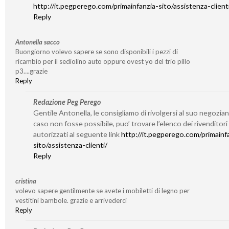
http://it.pegperego.com/primainfanzia-sito/assistenza-client
Reply
Antonella sacco
Buongiorno volevo sapere se sono disponibili i pezzi di
ricambio per il sediolino auto oppure ovest yo del trio pillo
p3….grazie
Reply
Redazione Peg Perego
Gentile Antonella, le consigliamo di rivolgersi al suo negozian
caso non fosse possibile, puo’ trovare l’elenco dei rivenditori
autorizzati al seguente link
http://it.pegperego.com/primainf
sito/assistenza-clienti/
Reply
cristina
volevo sapere gentilmente se avete i mobiletti di legno per
vestitini bambole. grazie e arrivederci
Reply