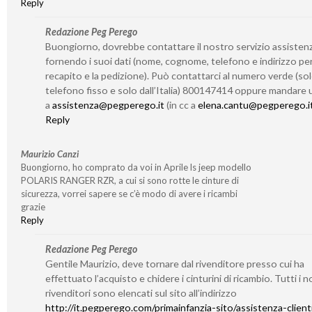
Reply
Redazione Peg Perego
Buongiorno, dovrebbe contattare il nostro servizio assisten
fornendo i suoi dati (nome, cognome, telefono e indirizzo per 
recapito e la pedizione). Può contattarci al numero verde (so
telefono fisso e solo dall’Italia) 800147414 oppure mandare 
a
assistenza@pegperego.it
(in cc a
elena.cantu@pegperego.i
Reply
Maurizio Canzi
Buongiorno, ho comprato da voi in Aprile ls jeep modello
POLARIS RANGER RZR, a cui si sono rotte le cinture di
sicurezza, vorrei sapere se c’è modo di avere i ricambi
grazie
Reply
Redazione Peg Perego
Gentile Maurizio, deve tornare dal rivenditore presso cui ha
effettuato l’acquisto e chidere i cinturini di ricambio. Tutti i n
rivenditori sono elencati sul sito all’indirizzo
http://it.pegperego.com/primainfanzia-sito/assistenza-client