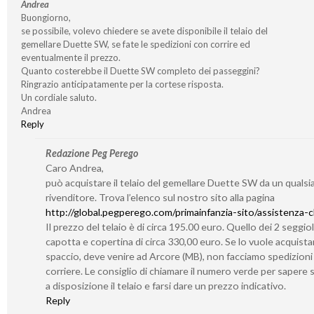
Andrea
Buongiorno,
se possibile, volevo chiedere se avete disponibile il telaio del
gemellare Duette SW, se fate le spedizioni con corrire ed
eventualmente il prezzo.
Quanto costerebbe il Duette SW completo dei passeggini?
Ringrazio anticipatamente per la cortese risposta.
Un cordiale saluto.
Andrea
Reply
Redazione Peg Perego
Caro Andrea,
può acquistare il telaio del gemellare Duette SW da un qualsia
rivenditore. Trova l’elenco sul nostro sito alla pagina
http://global.pegperego.com/primainfanzia-sito/assistenza-cl
Il prezzo del telaio è di circa 195.00 euro. Quello dei 2 seggiol
capotta e copertina di circa 330,00 euro. Se lo vuole acquistar
spaccio, deve venire ad Arcore (MB), non facciamo spedizioni
corriere. Le consiglio di chiamare il numero verde per sapere
a disposizione il telaio e farsi dare un prezzo indicativo.
Reply