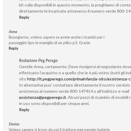
kit culla disponibili in questo momento, la preghiamo di conta
direttamente le incaricate attraverso il numero verde 800-1
Reply
Anna
Buongiorno, volevo sapere se avete anche i ricambi per i
passeggini tipo le maniglie di un pliko p3. Grazie
Reply
Redazione Peg Perego
Gentile Anna, certamente. Deve rivolgersi al negoziante dov
effettuato l’acquisto o a quello che le è più vicino (tutti gli indi
sito
http://it.pegperego.com/primainfanzia-sito/assistenza-cl
In alternativa puo’ contattare direttamente il nostro servizio 
assistenza al numero verde 800-147414 o all’indirizzo e-mail
assistenza@pegperego.it
. Alcuni pezzi di ricambio di modelli 
in uso sono disponibili per cinque anni.
Reply
Denise
Volevo sapere si trovo da voi il trattore peg perego baterie