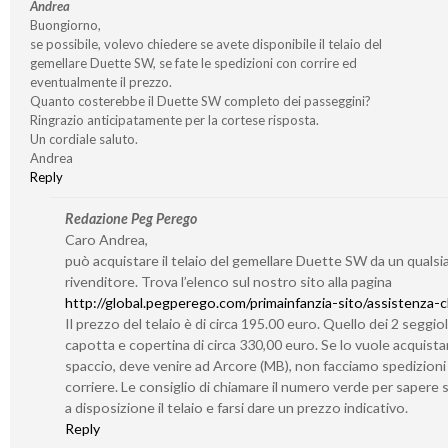
Andrea
Buongiorno,
se possibile, volevo chiedere se avete disponibile il telaio del
gemellare Duette SW, se fate le spedizioni con corrire ed
eventualmente il prezzo.
Quanto costerebbe il Duette SW completo dei passeggini?
Ringrazio anticipatamente per la cortese risposta.
Un cordiale saluto.
Andrea
Reply
Redazione Peg Perego
Caro Andrea,
può acquistare il telaio del gemellare Duette SW da un qualsia
rivenditore. Trova l’elenco sul nostro sito alla pagina
http://global.pegperego.com/primainfanzia-sito/assistenza-cl
Il prezzo del telaio è di circa 195.00 euro. Quello dei 2 seggiol
capotta e copertina di circa 330,00 euro. Se lo vuole acquistar
spaccio, deve venire ad Arcore (MB), non facciamo spedizioni
corriere. Le consiglio di chiamare il numero verde per sapere
a disposizione il telaio e farsi dare un prezzo indicativo.
Reply