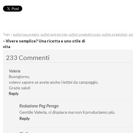
Tags »
outlet passeggini
,
outlet peg perego
,
outlet seggiolini auto
,
outlet seggioloni
,
out
«
Vivere semplice? Una ricetta e uno stile di
vita
233 Commenti
Valeria
Buongiorno,
volevo sapere se avete anche i lettini da campeggio.
Grazie saluti
Reply
Redazione Peg Perego
Gentile Valeria, ci dispiace ma non li produciamo più.
Reply