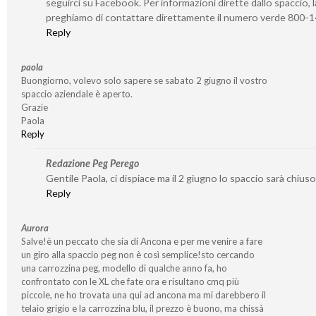
seguirci su Facebook. Per informazioni dirette dallo spaccio, l
preghiamo di contattare direttamente il numero verde 800-
Reply
paola
Buongiorno, volevo solo sapere se sabato 2 giugno il vostro
spaccio aziendale è aperto.
Grazie
Paola
Reply
Redazione Peg Perego
Gentile Paola, ci dispiace ma il 2 giugno lo spaccio sarà chiuso
Reply
Aurora
Salve!è un peccato che sia di Ancona e per me venire a fare
un giro alla spaccio peg non è così semplice!sto cercando
una carrozzina peg, modello di qualche anno fa, ho
confrontato con le XL che fate ora e risultano cmq più
piccole, ne ho trovata una qui ad ancona ma mi darebbero il
telaio grigio e la carrozzina blu, il prezzo è buono, ma chissà