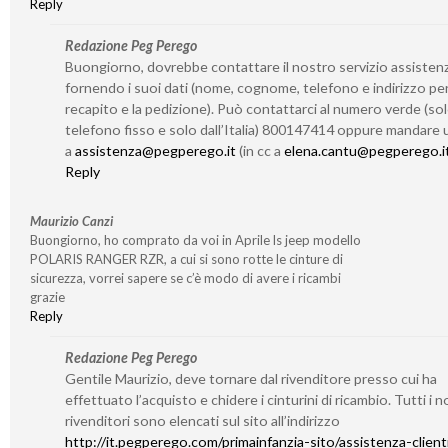
Reply
Redazione Peg Perego
Buongiorno, dovrebbe contattare il nostro servizio assisten
fornendo i suoi dati (nome, cognome, telefono e indirizzo per 
recapito e la pedizione). Può contattarci al numero verde (so
telefono fisso e solo dall’Italia) 800147414 oppure mandare 
a
assistenza@pegperego.it
(in cc a
elena.cantu@pegperego.i
Reply
Maurizio Canzi
Buongiorno, ho comprato da voi in Aprile ls jeep modello
POLARIS RANGER RZR, a cui si sono rotte le cinture di
sicurezza, vorrei sapere se c’è modo di avere i ricambi
grazie
Reply
Redazione Peg Perego
Gentile Maurizio, deve tornare dal rivenditore presso cui ha
effettuato l’acquisto e chidere i cinturini di ricambio. Tutti i n
rivenditori sono elencati sul sito all’indirizzo
http://it.pegperego.com/primainfanzia-sito/assistenza-client