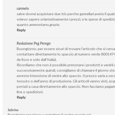
carmelo
salve dovrei acquistare due tris perche gemellari.avete li qua
volevo sapere oriantativamente i prezzi, e le spese di spedizi
quanto ammontano,grazie.
Reply
Redazione Peg Perego
Buongiorno, per essere sicuri di trovare l’articolo che si cerca
contattare direttamente lo spaccio al numero verde 8001474
da fisso e solo dall’Italia).
Ricordiamo che non è possibile prenotare i prodotti e venirli a 
successivamente quindi, consigliamo di chiamare il giorno st
avreste intenzione di venire allo spaccio. Il prezzo varia a se
tessuto o dell’anno di produzione. Gli articoli vanno visti, acq
portati a casa direttamente allo spaccio. Non facciamo paga
line o spedizioni.
Reply
Sabrina
Buongiorno non riesco a contattare il vostro spaccio sul