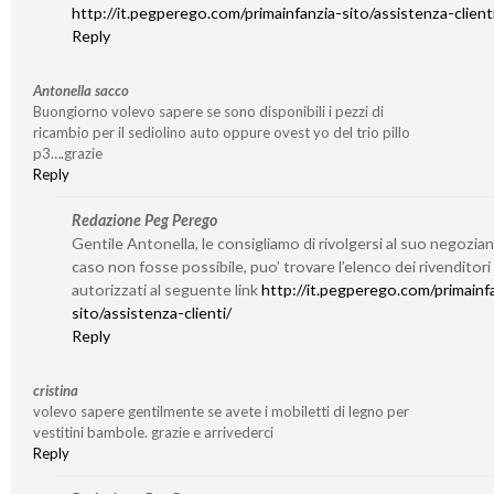
http://it.pegperego.com/primainfanzia-sito/assistenza-client
Reply
Antonella sacco
Buongiorno volevo sapere se sono disponibili i pezzi di
ricambio per il sediolino auto oppure ovest yo del trio pillo
p3….grazie
Reply
Redazione Peg Perego
Gentile Antonella, le consigliamo di rivolgersi al suo negozian
caso non fosse possibile, puo’ trovare l’elenco dei rivenditori
autorizzati al seguente link
http://it.pegperego.com/primainf
sito/assistenza-clienti/
Reply
cristina
volevo sapere gentilmente se avete i mobiletti di legno per
vestitini bambole. grazie e arrivederci
Reply