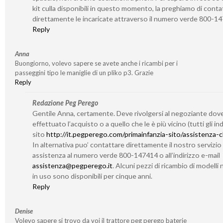
kit culla disponibili in questo momento, la preghiamo di conta
direttamente le incaricate attraverso il numero verde 800-1
Reply
Anna
Buongiorno, volevo sapere se avete anche i ricambi per i
passeggini tipo le maniglie di un pliko p3. Grazie
Reply
Redazione Peg Perego
Gentile Anna, certamente. Deve rivolgersi al negoziante dov
effettuato l’acquisto o a quello che le è più vicino (tutti gli indi
sito
http://it.pegperego.com/primainfanzia-sito/assistenza-cl
In alternativa puo’ contattare direttamente il nostro servizio 
assistenza al numero verde 800-147414 o all’indirizzo e-mail
assistenza@pegperego.it
. Alcuni pezzi di ricambio di modelli 
in uso sono disponibili per cinque anni.
Reply
Denise
Volevo sapere si trovo da voi il trattore peg perego baterie