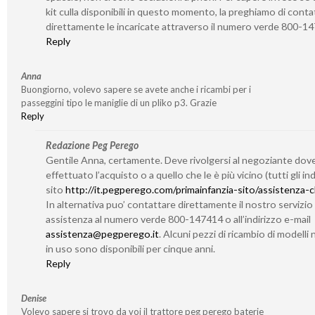
kit culla disponibili in questo momento, la preghiamo di conta
direttamente le incaricate attraverso il numero verde 800-1
Reply
Anna
Buongiorno, volevo sapere se avete anche i ricambi per i
passeggini tipo le maniglie di un pliko p3. Grazie
Reply
Redazione Peg Perego
Gentile Anna, certamente. Deve rivolgersi al negoziante dov
effettuato l’acquisto o a quello che le è più vicino (tutti gli indi
sito
http://it.pegperego.com/primainfanzia-sito/assistenza-cl
In alternativa puo’ contattare direttamente il nostro servizio 
assistenza al numero verde 800-147414 o all’indirizzo e-mail
assistenza@pegperego.it
. Alcuni pezzi di ricambio di modelli 
in uso sono disponibili per cinque anni.
Reply
Denise
Volevo sapere si trovo da voi il trattore peg perego baterie