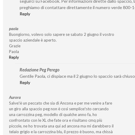
seguirci su Facebook. Per informazioni dirette dallo spaccio, l
preghiamo di contattare direttamente il numero verde 800-
Reply
paola
Buongiorno, volevo solo sapere se sabato 2 giugno il vostro
spaccio aziendale è aperto.
Grazie
Paola
Reply
Redazione Peg Perego
Gentile Paola, ci dispiace ma il 2 giugno lo spaccio sarà chiuso
Reply
Aurora
Salve!è un peccato che sia di Ancona e per me venire a fare
un giro alla spaccio peg non è così semplice!sto cercando
una carrozzina peg, modello di qualche anno fa, ho
confrontato con le XL che fate ora e risultano cmq più
piccole, ne ho trovata una qui ad ancona ma mi darebbero il
telaio grigio e la carrozzina blu, il prezzo è buono, ma chissà