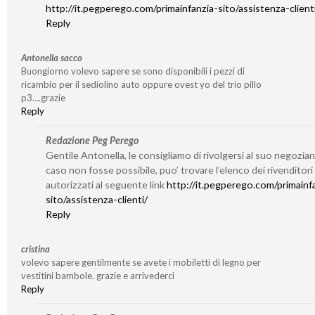
http://it.pegperego.com/primainfanzia-sito/assistenza-client
Reply
Antonella sacco
Buongiorno volevo sapere se sono disponibili i pezzi di
ricambio per il sediolino auto oppure ovest yo del trio pillo
p3….grazie
Reply
Redazione Peg Perego
Gentile Antonella, le consigliamo di rivolgersi al suo negozian
caso non fosse possibile, puo’ trovare l’elenco dei rivenditori
autorizzati al seguente link
http://it.pegperego.com/primainf
sito/assistenza-clienti/
Reply
cristina
volevo sapere gentilmente se avete i mobiletti di legno per
vestitini bambole. grazie e arrivederci
Reply