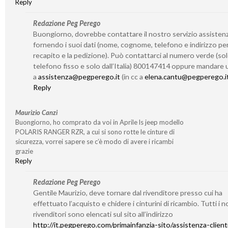
Reply
Redazione Peg Perego
Buongiorno, dovrebbe contattare il nostro servizio assisten
fornendo i suoi dati (nome, cognome, telefono e indirizzo per 
recapito e la pedizione). Può contattarci al numero verde (so
telefono fisso e solo dall’Italia) 800147414 oppure mandare 
a
assistenza@pegperego.it
(in cc a
elena.cantu@pegperego.i
Reply
Maurizio Canzi
Buongiorno, ho comprato da voi in Aprile ls jeep modello
POLARIS RANGER RZR, a cui si sono rotte le cinture di
sicurezza, vorrei sapere se c’è modo di avere i ricambi
grazie
Reply
Redazione Peg Perego
Gentile Maurizio, deve tornare dal rivenditore presso cui ha
effettuato l’acquisto e chidere i cinturini di ricambio. Tutti i n
rivenditori sono elencati sul sito all’indirizzo
http://it.pegperego.com/primainfanzia-sito/assistenza-client