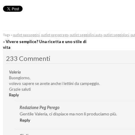
Tags »
outlet passeggini
,
outlet peg perego
,
outlet seggiolini auto
,
outlet seggioloni
,
out
«
Vivere semplice? Una ricetta e uno stile di
vita
233 Commenti
Valeria
Buongiorno,
volevo sapere se avete anche i lettini da campeggio.
Grazie saluti
Reply
Redazione Peg Perego
Gentile Valeria, ci dispiace ma non li produciamo più.
Reply