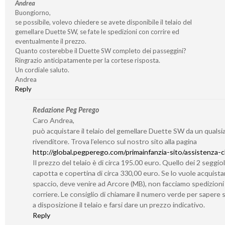
Andrea
Buongiorno,
se possibile, volevo chiedere se avete disponibile il telaio del
gemellare Duette SW, se fate le spedizioni con corrire ed
eventualmente il prezzo.
Quanto costerebbe il Duette SW completo dei passeggini?
Ringrazio anticipatamente per la cortese risposta.
Un cordiale saluto.
Andrea
Reply
Redazione Peg Perego
Caro Andrea,
può acquistare il telaio del gemellare Duette SW da un qualsia
rivenditore. Trova l’elenco sul nostro sito alla pagina
http://global.pegperego.com/primainfanzia-sito/assistenza-cl
Il prezzo del telaio è di circa 195.00 euro. Quello dei 2 seggiol
capotta e copertina di circa 330,00 euro. Se lo vuole acquistar
spaccio, deve venire ad Arcore (MB), non facciamo spedizioni
corriere. Le consiglio di chiamare il numero verde per sapere
a disposizione il telaio e farsi dare un prezzo indicativo.
Reply