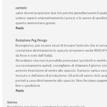
carmelo
salve dovrei acquistare due tris perche gemellari.avete li qua
volevo sapere oriantativamente i prezzi, e le spese di spedizi
quanto ammontano,grazie.
Reply
Redazione Peg Perego
Buongiorno, per essere sicuri di trovare l’articolo che si cerca
contattare direttamente lo spaccio al numero verde 8001474
da fisso e solo dall’Italia).
Ricordiamo che non è possibile prenotare i prodotti e venirli a 
successivamente quindi, consigliamo di chiamare il giorno st
avreste intenzione di venire allo spaccio. Il prezzo varia a se
tessuto o dell’anno di produzione. Gli articoli vanno visti, acq
portati a casa direttamente allo spaccio. Non facciamo paga
line o spedizioni.
Reply
Sabrina
Buongiorno non riesco a contattare il vostro spaccio sul