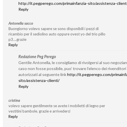
http://it.pegperego.com/primainfanzia-sito/assistenza-client
Reply
Antonella sacco
Buongiorno volevo sapere se sono disponibili i pezzi di
ricambio per il sediolino auto oppure ovest yo del trio pillo
p3….grazie
Reply
Redazione Peg Perego
Gentile Antonella, le consigliamo di rivolgersi al suo negozian
caso non fosse possibile, puo’ trovare l’elenco dei rivenditori
autorizzati al seguente link
http://it.pegperego.com/primainf
sito/assistenza-clienti/
Reply
cristina
volevo sapere gentilmente se avete i mobiletti di legno per
vestitini bambole. grazie e arrivederci
Reply