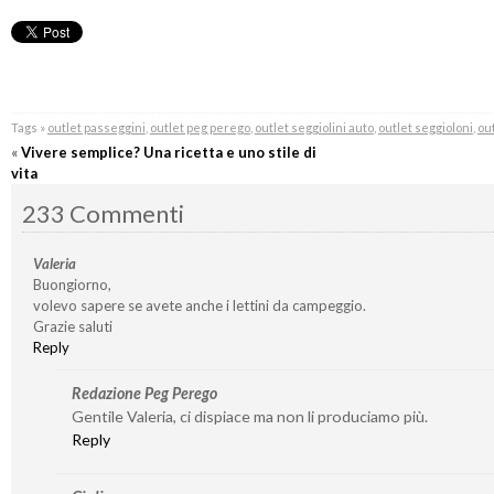
Tags »
outlet passeggini
,
outlet peg perego
,
outlet seggiolini auto
,
outlet seggioloni
,
out
«
Vivere semplice? Una ricetta e uno stile di
vita
233 Commenti
Valeria
Buongiorno,
volevo sapere se avete anche i lettini da campeggio.
Grazie saluti
Reply
Redazione Peg Perego
Gentile Valeria, ci dispiace ma non li produciamo più.
Reply