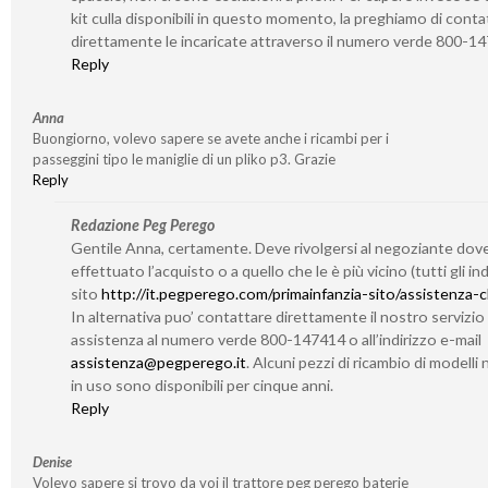
kit culla disponibili in questo momento, la preghiamo di conta
direttamente le incaricate attraverso il numero verde 800-1
Reply
Anna
Buongiorno, volevo sapere se avete anche i ricambi per i
passeggini tipo le maniglie di un pliko p3. Grazie
Reply
Redazione Peg Perego
Gentile Anna, certamente. Deve rivolgersi al negoziante dov
effettuato l’acquisto o a quello che le è più vicino (tutti gli indi
sito
http://it.pegperego.com/primainfanzia-sito/assistenza-cl
In alternativa puo’ contattare direttamente il nostro servizio 
assistenza al numero verde 800-147414 o all’indirizzo e-mail
assistenza@pegperego.it
. Alcuni pezzi di ricambio di modelli 
in uso sono disponibili per cinque anni.
Reply
Denise
Volevo sapere si trovo da voi il trattore peg perego baterie