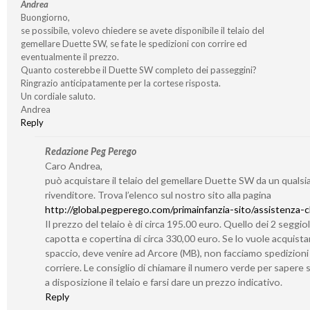
Andrea
Buongiorno,
se possibile, volevo chiedere se avete disponibile il telaio del
gemellare Duette SW, se fate le spedizioni con corrire ed
eventualmente il prezzo.
Quanto costerebbe il Duette SW completo dei passeggini?
Ringrazio anticipatamente per la cortese risposta.
Un cordiale saluto.
Andrea
Reply
Redazione Peg Perego
Caro Andrea,
può acquistare il telaio del gemellare Duette SW da un qualsia
rivenditore. Trova l’elenco sul nostro sito alla pagina
http://global.pegperego.com/primainfanzia-sito/assistenza-cl
Il prezzo del telaio è di circa 195.00 euro. Quello dei 2 seggiol
capotta e copertina di circa 330,00 euro. Se lo vuole acquistar
spaccio, deve venire ad Arcore (MB), non facciamo spedizioni
corriere. Le consiglio di chiamare il numero verde per sapere
a disposizione il telaio e farsi dare un prezzo indicativo.
Reply