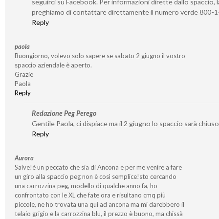
seguirci su Facebook. Per informazioni dirette dallo spaccio, l
preghiamo di contattare direttamente il numero verde 800-
Reply
paola
Buongiorno, volevo solo sapere se sabato 2 giugno il vostro
spaccio aziendale è aperto.
Grazie
Paola
Reply
Redazione Peg Perego
Gentile Paola, ci dispiace ma il 2 giugno lo spaccio sarà chiuso
Reply
Aurora
Salve!è un peccato che sia di Ancona e per me venire a fare
un giro alla spaccio peg non è così semplice!sto cercando
una carrozzina peg, modello di qualche anno fa, ho
confrontato con le XL che fate ora e risultano cmq più
piccole, ne ho trovata una qui ad ancona ma mi darebbero il
telaio grigio e la carrozzina blu, il prezzo è buono, ma chissà