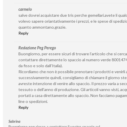
carmelo
salve dovrei acquistare due tris perche gemellari.avete li qua
volevo sapere oriantativamente i prezzi, e le spese di spedizi
quanto ammontano,grazie.
Reply
Redazione Peg Perego
Buongiorno, per essere sicuri di trovare l’articolo che si cerca
contattare direttamente lo spaccio al numero verde 8001474
da fisso e solo dall’Italia).
Ricordiamo che non è possibile prenotare i prodotti e venirli a 
successivamente quindi, consigliamo di chiamare il giorno st
avreste intenzione di venire allo spaccio. Il prezzo varia a se
tessuto o dell’anno di produzione. Gli articoli vanno visti, acq
portati a casa direttamente allo spaccio. Non facciamo paga
line o spedizioni.
Reply
Sabrina
Buongiorno non riesco a contattare il vostro spaccio sul