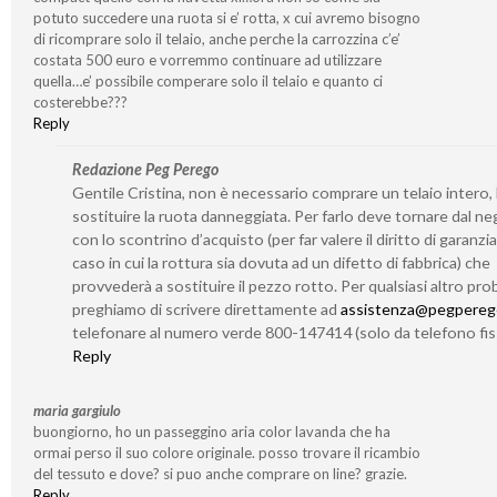
potuto succedere una ruota si e’ rotta, x cui avremo bisogno
di ricomprare solo il telaio, anche perche la carrozzina c’e’
costata 500 euro e vorremmo continuare ad utilizzare
quella…e’ possibile comperare solo il telaio e quanto ci
costerebbe???
Reply
Redazione Peg Perego
Gentile Cristina, non è necessario comprare un telaio intero,
sostituire la ruota danneggiata. Per farlo deve tornare dal n
con lo scontrino d’acquisto (per far valere il diritto di garanzia
caso in cui la rottura sia dovuta ad un difetto di fabbrica) che
provvederà a sostituire il pezzo rotto. Per qualsiasi altro prob
preghiamo di scrivere direttamente ad
assistenza@pegperego
telefonare al numero verde 800-147414 (solo da telefono fis
Reply
maria gargiulo
buongiorno, ho un passeggino aria color lavanda che ha
ormai perso il suo colore originale. posso trovare il ricambio
del tessuto e dove? si puo anche comprare on line? grazie.
Reply