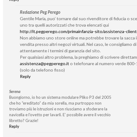
Redazione Peg Perego
Gentile Maria, puo’ tornare dal suo rivenditore di fiducia o sc
uno tra quelli autorizzati che trova elencati qui
http://it.pegperego.com/primainfanzia-sito/assistenza-client
Non abbiamo uno store online ma potrebbe trovare la sacca 
vendita presso altri negozi virtuali. Nel caso, le consigliamo d
attentamente i termini di garanzia del sito.
Per qualsiasi altro problema, la preghiamo di scrivere diretta
assistenza@pegperego.it
o telefonare al numero verde 800
(solo da telefono fisso)
Reply
Serena
Buongiorno, io ho un sistema modulare Pliko P3 del 2005
che ho “ereditato” da mia sorella, ma purtroppo non
troviamo più le istruzioni e non riusciamo a sfoderare la
navicella e l’ovetto per lavarli. E’ possibile avere il vecchio
libretto? Grazie!
Reply