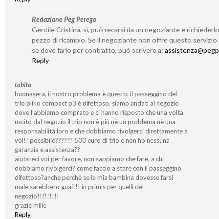
Redazione Peg Perego
Gentile Cristina, sì, può recarsi da un negoziante e richieder
pezzo di ricambio. Se il negoziante non offre questo servizio
se deve farlo per contratto, può scrivere a:
assistenza@pegp
Reply
tabita
buonasera, il nostro problema è questo: il passeggino del
trio pliko compact p3 è difettoso. siamo andati al negozio
dove l’abbiamo comprato e ci hanno risposto che una volta
uscito dal negozio il trio non è più nè un problema nè una
responsabilità loro e che dobbiamo rivolgerci direttamente a
voi!! possibile?????? 500 euro di trio e non ho nessuna
garanzia e assistenza??
aiutateci voi per favore, non sappiamo che fare, a chi
dobbiamo rivolgerci? come faccio a stare con il passeggino
difettoso?anche perchè se la mia bambina dovesse farsi
male sarebbero guai!!! in primis per quelli del
negozio!!!!!!!!!
grazie mille
Reply