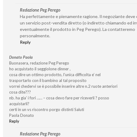
Redazione Peg Perego
Ha perfettamente e pienamente ragione. Il negoziante deve o
un servizio post-vendita diretto (o indiretto chiamando ed i
eventualmente il prodotto in Peg Perego). La contatteremo
personalmente.
Reply
Donato Paola
Buonasera, redazione Peg Perego
ho acquistato il seggiolone dinner ,
cosa dire un ottimo prodotto, l’unica difficolta e’ nel
trasportarlo con il bambino al tal proposito
vorrei chedervi se è possibile inserire altre n.2 ruote anteriori
cosa dite???
nb. ha gia’ i fori …… – cosa devo fare per riceverli ? posso
acquistarli?
certi in un vs riscontro porgo distinti Saluti
Paola Donato
Reply
Redazione Peg Perego