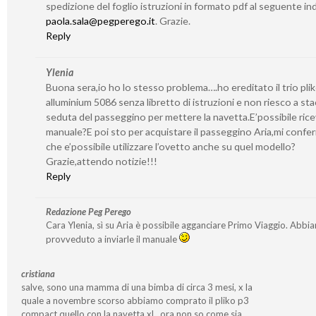
spedizione del foglio istruzioni in formato pdf al seguente ind
paola.sala@pegperego.it
. Grazie.
Reply
Ylenia
Buona sera,io ho lo stesso problema….ho ereditato il trio pli
alluminium 5086 senza libretto di istruzioni e non riesco a sta
seduta del passeggino per mettere la navetta.E’possibile ricev
manuale?E poi sto per acquistare il passeggino Aria,mi confe
che e’possibile utilizzare l’ovetto anche su quel modello?
Grazie,attendo notizie!!!
Reply
Redazione Peg Perego
Cara Ylenia, sì su Aria è possibile agganciare Primo Viaggio. Abbi
provveduto a inviarle il manuale
cristiana
salve, sono una mamma di una bimba di circa 3 mesi, x la
quale a novembre scorso abbiamo comprato il pliko p3
compact quello con la navetta xl…ora non so come sia