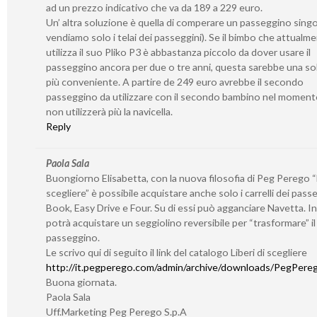
ad un prezzo indicativo che va da 189 a 229 euro.
Un’ altra soluzione è quella di comperare un passeggino sing
vendiamo solo i telai dei passeggini). Se il bimbo che attualm
utilizza il suo Pliko P3 è abbastanza piccolo da dover usare il
passeggino ancora per due o tre anni, questa sarebbe una so
più conveniente. A partire de 249 euro avrebbe il secondo
passeggino da utilizzare con il secondo bambino nel momento
non utilizzerà più la navicella.
Reply
Paola Sala
Buongiorno Elisabetta, con la nuova filosofia di Peg Perego “L
scegliere” è possibile acquistare anche solo i carrelli dei pass
Book, Easy Drive e Four. Su di essi può agganciare Navetta. I
potrà acquistare un seggiolino reversibile per “trasformare” il 
passeggino.
Le scrivo qui di seguito il link del catalogo Liberi di scegliere
http://it.pegperego.com/admin/archive/downloads/PegPerego
Buona giornata.
Paola Sala
Uff.Marketing Peg Perego S.p.A