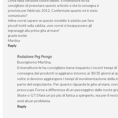
Drive nella versione colore denim. Il rivenditore mi ha
consigliato di prenotare questo articolo e che la consegna è
prevista per febbraio 2012. Confermate quanto mi è stato
comunicato?
Infine vorrei sapere se questo modello è adatto per fare
piccoli tratti sulla sabbia…non vorrei si inceppassero gli
ingranaggi alla prima gita al mare!
grazie molte
Martina
Reply
Redazione Peg Perego
Buongiorno Martina,
il rivenditore le ha consigliato bene inquanto i nostri tempi di
consegna dei prodotti si aggirano intorno ai 30/35 giorni ai qu
volte si devono aggiungere i tempi di movimentazione della 
parte del negoziante. Per quanto riguarda le gite al mare, non 
preoccupi. Forse a differenza di un passeggino dalle ruote gr
Skate o GT3 farà un pò più di fatica a spingerlo, ma per il rest
avrà alcun problema.
Reply