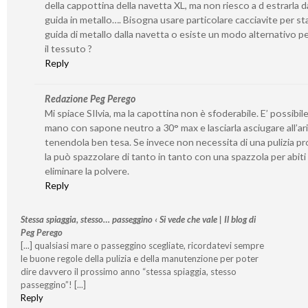
della cappottina della navetta XL, ma non riesco a d estrarla da
guida in metallo…. Bisogna usare particolare cacciavite per st
guida di metallo dalla navetta o esiste un modo alternativo per
il tessuto ?
Reply
Redazione Peg Perego
Mi spiace SIlvia, ma la capottina non è sfoderabile. E’ possibile
mano con sapone neutro a 30° max e lasciarla asciugare all’ar
tenendola ben tesa. Se invece non necessita di una pulizia p
la può spazzolare di tanto in tanto con una spazzola per abiti
eliminare la polvere.
Reply
Stessa spiaggia, stesso… passeggino ‹ Si vede che vale | Il blog di
Peg Perego
[...] qualsiasi mare o passeggino scegliate, ricordatevi sempre
le buone regole della pulizia e della manutenzione per poter
dire davvero il prossimo anno “stessa spiaggia, stesso
passeggino”! [...]
Reply