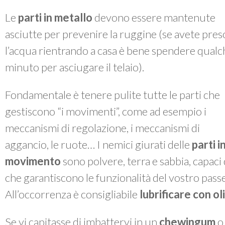
Le
parti in metallo
devono essere mantenute
asciutte per prevenire la ruggine (se avete pres
l’acqua rientrando a casa è bene spendere qualc
minuto per asciugare il telaio).
Fondamentale è tenere pulite tutte le parti che
gestiscono “i movimenti”, come ad esempio i
meccanismi di regolazione, i meccanismi di
aggancio, le ruote… I nemici giurati delle
parti i
movimento
sono polvere, terra e sabbia, capac
che garantiscono le funzionalità del vostro passe
All’occorrenza è consigliabile
lubrificare con o
Se vi capitasse di imbattervi in un
chewingum
o