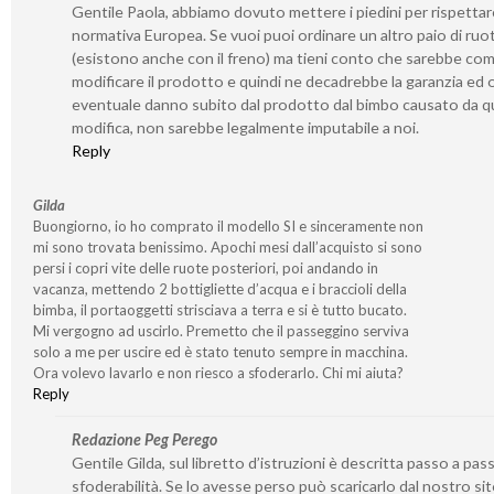
Gentile Paola, abbiamo dovuto mettere i piedini per rispetta
normativa Europea. Se vuoi puoi ordinare un altro paio di ruo
(esistono anche con il freno) ma tieni conto che sarebbe co
modificare il prodotto e quindi ne decadrebbe la garanzia ed 
eventuale danno subito dal prodotto dal bimbo causato da q
modifica, non sarebbe legalmente imputabile a noi.
Reply
Gilda
Buongiorno, io ho comprato il modello SI e sinceramente non
mi sono trovata benissimo. Apochi mesi dall’acquisto si sono
persi i copri vite delle ruote posteriori, poi andando in
vacanza, mettendo 2 bottigliette d’acqua e i braccioli della
bimba, il portaoggetti strisciava a terra e si è tutto bucato.
Mi vergogno ad uscirlo. Premetto che il passeggino serviva
solo a me per uscire ed è stato tenuto sempre in macchina.
Ora volevo lavarlo e non riesco a sfoderarlo. Chi mi aiuta?
Reply
Redazione Peg Perego
Gentile Gilda, sul libretto d’istruzioni è descritta passo a pass
sfoderabilità. Se lo avesse perso può scaricarlo dal nostro si