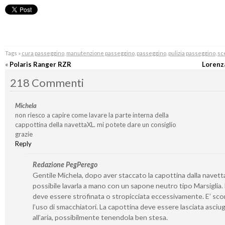
Tags »
cura passeggino
,
manutenzione passeggino
,
passeggino
,
pulizia passeggino
,
sc
«
Polaris Ranger RZR
Lorenz
218 Commenti
Michela
non riesco a capire come lavare la parte interna della
cappottina della navettaXL. mi potete dare un consiglio
grazie
Reply
Redazione PegPerego
Gentile Michela, dopo aver staccato la capottina dalla navetta
possibile lavarla a mano con un sapone neutro tipo Marsiglia
deve essere strofinata o stropicciata eccessivamente. E’ sco
l’uso di smacchiatori. La capottina deve essere lasciata asciu
all’aria, possibilmente tenendola ben stesa.