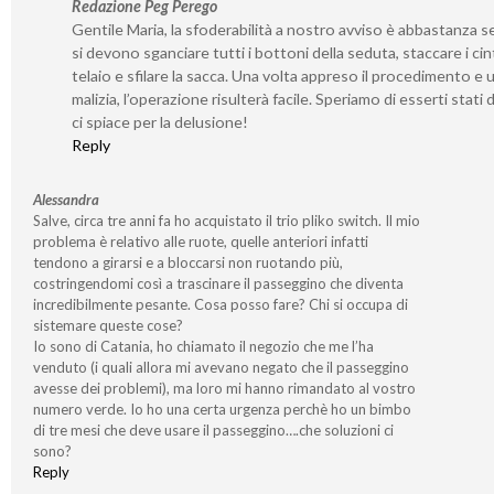
Redazione Peg Perego
Gentile Maria, la sfoderabilità a nostro avviso è abbastanza s
si devono sganciare tutti i bottoni della seduta, staccare i cint
telaio e sfilare la sacca. Una volta appreso il procedimento e 
malizia, l’operazione risulterà facile. Speriamo di esserti stati 
ci spiace per la delusione!
Reply
Alessandra
Salve, circa tre anni fa ho acquistato il trio pliko switch. Il mio
problema è relativo alle ruote, quelle anteriori infatti
tendono a girarsi e a bloccarsi non ruotando più,
costringendomi così a trascinare il passeggino che diventa
incredibilmente pesante. Cosa posso fare? Chi si occupa di
sistemare queste cose?
Io sono di Catania, ho chiamato il negozio che me l’ha
venduto (i quali allora mi avevano negato che il passeggino
avesse dei problemi), ma loro mi hanno rimandato al vostro
numero verde. Io ho una certa urgenza perchè ho un bimbo
di tre mesi che deve usare il passeggino….che soluzioni ci
sono?
Reply