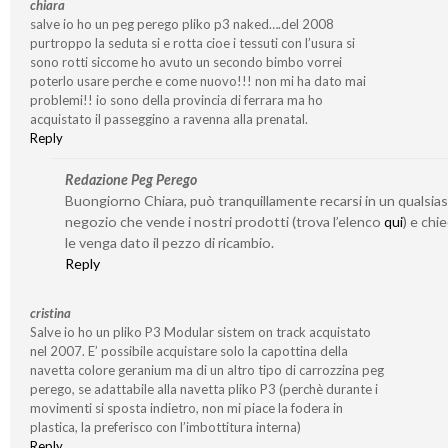
chiara
salve io ho un peg perego pliko p3 naked….del 2008
purtroppo la seduta si e rotta cioe i tessuti con l’usura si
sono rotti siccome ho avuto un secondo bimbo vorrei
poterlo usare perche e come nuovo!!! non mi ha dato mai
problemi!! io sono della provincia di ferrara ma ho
acquistato il passeggino a ravenna alla prenatal.
Reply
Redazione Peg Perego
Buongiorno Chiara, può tranquillamente recarsi in un qualsias
negozio che vende i nostri prodotti (trova l’elenco
qui
) e chi
le venga dato il pezzo di ricambio.
Reply
cristina
Salve io ho un pliko P3 Modular sistem on track acquistato
nel 2007. E’ possibile acquistare solo la capottina della
navetta colore geranium ma di un altro tipo di carrozzina peg
perego, se adattabile alla navetta pliko P3 (perchè durante i
movimenti si sposta indietro, non mi piace la fodera in
plastica, la preferisco con l’imbottitura interna)
Reply