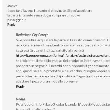
Monica
dopo tanti lavaggi il tessuto si e`rovinato .Si puo`acquistare
la parte in tessuto senza dover comprare un nuovo
passeggino ?
Reply
Redazione Peg Perego
Sì, è possibile acquistare la parte in tessuto come ricambio. 
rivolgersi al rivenditore/centro assistenza autorizzato più vic
casa sua (trova gli indirizzi sul sito alla pagina
http://it.pegperego.com/primainfanzia-sito/assistenza-client
specificando il modello esatto del prodotto in possesso o po
prodotto in negozio. I ricambi sono disponibili generalmente
anni quindi se il suo prodotto è più vecchio, bisogna vedere se
pezzo che cerca è ancora disponibile a magazzino o se è poss
adattare il pezzo di un modello corrente.
Reply
Nadia
Possiedo un trio Pliko p3, color lavanda. E’ possibile acquistar
fodere di un altro colore?