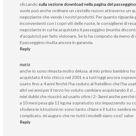
cliccando
sulla sezione download nella pagina del passeggino
vuole può anche ordinare un cestello nuovo attraverso un qu
negoziante che vende i nostri prodotti. Per quanto riguarda g
inconvenienti con i copri viti delle ruote, le consiglierei di reca
negoziante in cui ha acquistato il passeggino (munita discont
d’acquisto) per farlo visionare. Se lo ha comprato da meno di 
il passeggino risulta ancora in garanzia.
Reply
maria
anche io sono rimasta molto delusa. al mio primo bambino ho
acquistato il trio chicco nel 2001 e a tutt’oggi ancora sopravv
usato fino a 4 anni finché l’ha ceduto al fratellino che l’ha usa
altri sei anni.per il terzo ho voluto cambiare acquistando il si 
miei dubbi che riuscirò ad usarlo oltre i 2-3anni anche perchè i
a 10 mesi pesa gia 11 kg.ma sopratutto sto impazzendo su c
sfodera le istruzioni nn sono tanto chiare e il tutto sembra 
complicato. mi auguro che nn tutti i modelli siano cosi! salve
Reply