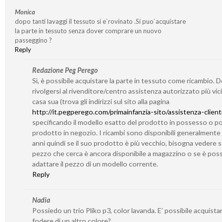
Monica
dopo tanti lavaggi il tessuto si e`rovinato .Si puo`acquistare
la parte in tessuto senza dover comprare un nuovo
passeggino ?
Reply
Redazione Peg Perego
Sì, è possibile acquistare la parte in tessuto come ricambio. 
rivolgersi al rivenditore/centro assistenza autorizzato più vic
casa sua (trova gli indirizzi sul sito alla pagina
http://it.pegperego.com/primainfanzia-sito/assistenza-client
specificando il modello esatto del prodotto in possesso o po
prodotto in negozio. I ricambi sono disponibili generalmente
anni quindi se il suo prodotto è più vecchio, bisogna vedere se
pezzo che cerca è ancora disponibile a magazzino o se è poss
adattare il pezzo di un modello corrente.
Reply
Nadia
Possiedo un trio Pliko p3, color lavanda. E’ possibile acquistar
fodere di un altro colore?