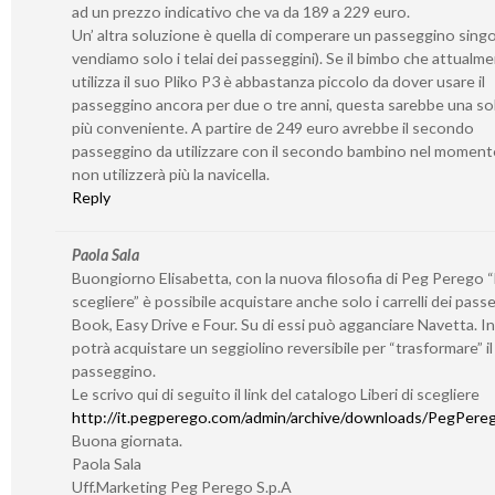
ad un prezzo indicativo che va da 189 a 229 euro.
Un’ altra soluzione è quella di comperare un passeggino sing
vendiamo solo i telai dei passeggini). Se il bimbo che attualm
utilizza il suo Pliko P3 è abbastanza piccolo da dover usare il
passeggino ancora per due o tre anni, questa sarebbe una so
più conveniente. A partire de 249 euro avrebbe il secondo
passeggino da utilizzare con il secondo bambino nel momento
non utilizzerà più la navicella.
Reply
Paola Sala
Buongiorno Elisabetta, con la nuova filosofia di Peg Perego “L
scegliere” è possibile acquistare anche solo i carrelli dei pass
Book, Easy Drive e Four. Su di essi può agganciare Navetta. I
potrà acquistare un seggiolino reversibile per “trasformare” il 
passeggino.
Le scrivo qui di seguito il link del catalogo Liberi di scegliere
http://it.pegperego.com/admin/archive/downloads/PegPerego
Buona giornata.
Paola Sala
Uff.Marketing Peg Perego S.p.A