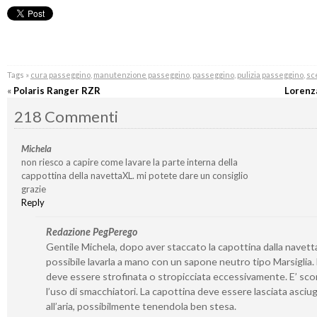
Tags »
cura passeggino
,
manutenzione passeggino
,
passeggino
,
pulizia passeggino
,
sc
«
Polaris Ranger RZR
Lorenz
218 Commenti
Michela
non riesco a capire come lavare la parte interna della
cappottina della navettaXL. mi potete dare un consiglio
grazie
Reply
Redazione PegPerego
Gentile Michela, dopo aver staccato la capottina dalla navetta
possibile lavarla a mano con un sapone neutro tipo Marsiglia
deve essere strofinata o stropicciata eccessivamente. E’ sco
l’uso di smacchiatori. La capottina deve essere lasciata asciu
all’aria, possibilmente tenendola ben stesa.