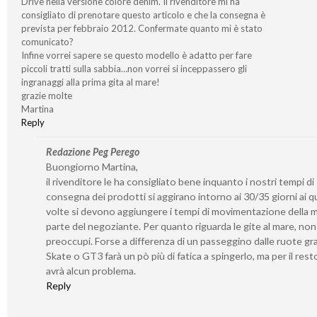
Drive nella versione colore denim. Il rivenditore mi ha
consigliato di prenotare questo articolo e che la consegna è
prevista per febbraio 2012. Confermate quanto mi è stato
comunicato?
Infine vorrei sapere se questo modello è adatto per fare
piccoli tratti sulla sabbia…non vorrei si inceppassero gli
ingranaggi alla prima gita al mare!
grazie molte
Martina
Reply
Redazione Peg Perego
Buongiorno Martina,
il rivenditore le ha consigliato bene inquanto i nostri tempi di
consegna dei prodotti si aggirano intorno ai 30/35 giorni ai qu
volte si devono aggiungere i tempi di movimentazione della 
parte del negoziante. Per quanto riguarda le gite al mare, non 
preoccupi. Forse a differenza di un passeggino dalle ruote gr
Skate o GT3 farà un pò più di fatica a spingerlo, ma per il rest
avrà alcun problema.
Reply