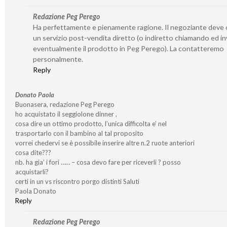
Redazione Peg Perego
Ha perfettamente e pienamente ragione. Il negoziante deve o
un servizio post-vendita diretto (o indiretto chiamando ed i
eventualmente il prodotto in Peg Perego). La contatteremo
personalmente.
Reply
Donato Paola
Buonasera, redazione Peg Perego
ho acquistato il seggiolone dinner ,
cosa dire un ottimo prodotto, l’unica difficolta e’ nel
trasportarlo con il bambino al tal proposito
vorrei chedervi se è possibile inserire altre n.2 ruote anteriori
cosa dite???
nb. ha gia’ i fori …… – cosa devo fare per riceverli ? posso
acquistarli?
certi in un vs riscontro porgo distinti Saluti
Paola Donato
Reply
Redazione Peg Perego