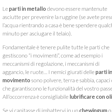
Le
parti in metallo
devono essere mantenute
asciutte per prevenire la ruggine (se avete pres
l’acqua rientrando a casa è bene spendere qualc
minuto per asciugare il telaio).
Fondamentale è tenere pulite tutte le parti che
gestiscono “i movimenti”, come ad esempio i
meccanismi di regolazione, i meccanismi di
aggancio, le ruote… I nemici giurati delle
parti i
movimento
sono polvere, terra e sabbia, capac
che garantiscono le funzionalità del vostro passe
All’occorrenza è consigliabile
lubrificare con o
Se vi capitasse di imbattervi in un
chewingum
o