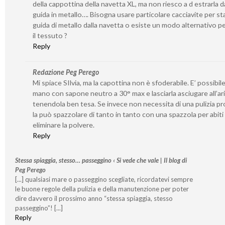
della cappottina della navetta XL, ma non riesco a d estrarla da
guida in metallo…. Bisogna usare particolare cacciavite per st
guida di metallo dalla navetta o esiste un modo alternativo per
il tessuto ?
Reply
Redazione Peg Perego
Mi spiace SIlvia, ma la capottina non è sfoderabile. E’ possibile
mano con sapone neutro a 30° max e lasciarla asciugare all’ar
tenendola ben tesa. Se invece non necessita di una pulizia p
la può spazzolare di tanto in tanto con una spazzola per abiti
eliminare la polvere.
Reply
Stessa spiaggia, stesso… passeggino ‹ Si vede che vale | Il blog di
Peg Perego
[...] qualsiasi mare o passeggino scegliate, ricordatevi sempre
le buone regole della pulizia e della manutenzione per poter
dire davvero il prossimo anno “stessa spiaggia, stesso
passeggino”! [...]
Reply