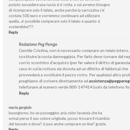
potuto succedere una ruota si e’ rotta, x cui avremo bisogno
di ricomprare solo il telaio, anche perche la carrozzina c’e’
costata 500 euro e vorremmo continuare ad utilizzare
quella…e’ possibile comperare solo il telaio e quanto ci
costerebbe???
Reply
Redazione Peg Perego
Gentile Cristina, non è necessario comprare un telaio intero,
sostituire la ruota danneggiata. Per farlo deve tornare dal n
con lo scontrino d’acquisto (per far valere il diritto di garanzia
caso in cui la rottura sia dovuta ad un difetto di fabbrica) che
provvederà a sostituire il pezzo rotto. Per qualsiasi altro prob
preghiamo di scrivere direttamente ad
assistenza@pegperego
telefonare al numero verde 800-147414 (solo da telefono fis
Reply
maria gargiulo
buongiorno, ho un passeggino aria color lavanda che ha
ormai perso il suo colore originale. posso trovare il ricambio
del tessuto e dove? si puo anche comprare on line? grazie.
Reply