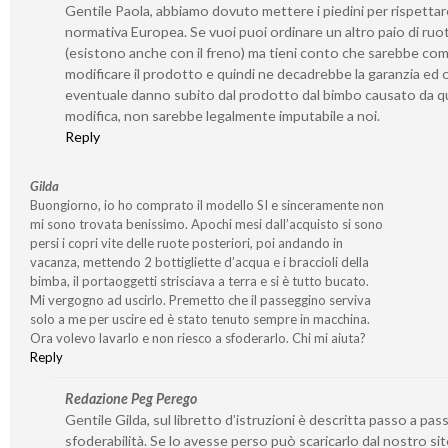
Gentile Paola, abbiamo dovuto mettere i piedini per rispetta
normativa Europea. Se vuoi puoi ordinare un altro paio di ruo
(esistono anche con il freno) ma tieni conto che sarebbe co
modificare il prodotto e quindi ne decadrebbe la garanzia ed 
eventuale danno subito dal prodotto dal bimbo causato da q
modifica, non sarebbe legalmente imputabile a noi.
Reply
Gilda
Buongiorno, io ho comprato il modello SI e sinceramente non
mi sono trovata benissimo. Apochi mesi dall’acquisto si sono
persi i copri vite delle ruote posteriori, poi andando in
vacanza, mettendo 2 bottigliette d’acqua e i braccioli della
bimba, il portaoggetti strisciava a terra e si è tutto bucato.
Mi vergogno ad uscirlo. Premetto che il passeggino serviva
solo a me per uscire ed è stato tenuto sempre in macchina.
Ora volevo lavarlo e non riesco a sfoderarlo. Chi mi aiuta?
Reply
Redazione Peg Perego
Gentile Gilda, sul libretto d’istruzioni è descritta passo a pass
sfoderabilità. Se lo avesse perso può scaricarlo dal nostro si