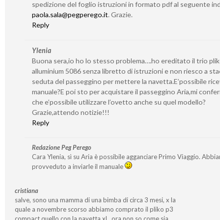
spedizione del foglio istruzioni in formato pdf al seguente ind
paola.sala@pegperego.it
. Grazie.
Reply
Ylenia
Buona sera,io ho lo stesso problema….ho ereditato il trio pli
alluminium 5086 senza libretto di istruzioni e non riesco a sta
seduta del passeggino per mettere la navetta.E’possibile ricev
manuale?E poi sto per acquistare il passeggino Aria,mi confe
che e’possibile utilizzare l’ovetto anche su quel modello?
Grazie,attendo notizie!!!
Reply
Redazione Peg Perego
Cara Ylenia, sì su Aria è possibile agganciare Primo Viaggio. Abbi
provveduto a inviarle il manuale
cristiana
salve, sono una mamma di una bimba di circa 3 mesi, x la
quale a novembre scorso abbiamo comprato il pliko p3
compact quello con la navetta xl…ora non so come sia