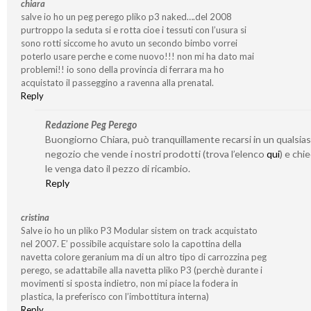
chiara
salve io ho un peg perego pliko p3 naked….del 2008
purtroppo la seduta si e rotta cioe i tessuti con l’usura si
sono rotti siccome ho avuto un secondo bimbo vorrei
poterlo usare perche e come nuovo!!! non mi ha dato mai
problemi!! io sono della provincia di ferrara ma ho
acquistato il passeggino a ravenna alla prenatal.
Reply
Redazione Peg Perego
Buongiorno Chiara, può tranquillamente recarsi in un qualsias
negozio che vende i nostri prodotti (trova l’elenco
qui
) e chi
le venga dato il pezzo di ricambio.
Reply
cristina
Salve io ho un pliko P3 Modular sistem on track acquistato
nel 2007. E’ possibile acquistare solo la capottina della
navetta colore geranium ma di un altro tipo di carrozzina peg
perego, se adattabile alla navetta pliko P3 (perchè durante i
movimenti si sposta indietro, non mi piace la fodera in
plastica, la preferisco con l’imbottitura interna)
Reply