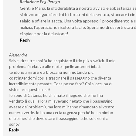
Redazione Peg Perego
Gentile Maria, la sfoderabilità a nostro avviso è abbastanza s
si devono sganciare tutti i bottoni della seduta, staccare i cint
telaio e sfilare la sacca. Una volta appreso il procedimento e 
malizia, l’operazione risulterà facile. Speriamo di esserti stati 
ci spiace per la delusione!
Reply
Alessandra
Salve, circa tre anni fa ho acquistato il trio pliko switch. Il mio
problema è relativo alle ruote, quelle anteriori infatti
tendono a girarsi e a bloccarsi non ruotando più,
costringendomi così a trascinare il passeggino che diventa
incredibilmente pesante. Cosa posso fare? Chi si occupa di
sistemare queste cose?
Io sono di Catania, ho chiamato il negozio che me l’ha
venduto (i quali allora mi avevano negato che il passeggino
avesse dei problemi), ma loro mi hanno rimandato al vostro
numero verde. Io ho una certa urgenza perchè ho un bimbo
di tre mesi che deve usare il passeggino….che soluzioni ci
sono?
Reply