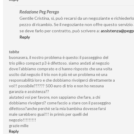
Redazione Peg Perego
Gentile Cristina, sì, può recarsi da un negoziante e richieder
pezzo di ricambio. Se il negoziante non offre questo servizio
se deve farlo per contratto, può scrivere a:
assistenza@pegp
Reply
tabita
buonasera, il nostro problema è questo: il passeggino del
trio pliko compact p3 è difettoso. siamo andati al negozio
dove l’abbiamo comprato e ci hanno risposto che una volta
uscito dal negozio il trio non è più nè un problema nè una
responsabilità loro e che dobbiamo rivolgerci direttamente a
voi!! possibile?????? 500 euro di trio e non ho nessuna
garanzia e assistenza??
aiutateci voi per favore, non sappiamo che fare, a chi
dobbiamo rivolgerci? come faccio a stare con il passeggino
difettoso?anche perchè se la mia bambina dovesse farsi
male sarebbero guai!!! in primis per quelli del
negozio!!!!!!!!!
grazie mille
Reply