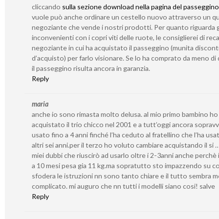
cliccando
sulla sezione download nella pagina del passeggino
vuole può anche ordinare un cestello nuovo attraverso un qu
negoziante che vende i nostri prodotti. Per quanto riguarda g
inconvenienti con i copri viti delle ruote, le consiglierei di reca
negoziante in cui ha acquistato il passeggino (munita discont
d’acquisto) per farlo visionare. Se lo ha comprato da meno di 
il passeggino risulta ancora in garanzia.
Reply
maria
anche io sono rimasta molto delusa. al mio primo bambino ho
acquistato il trio chicco nel 2001 e a tutt’oggi ancora sopravv
usato fino a 4 anni finché l’ha ceduto al fratellino che l’ha usa
altri sei anni.per il terzo ho voluto cambiare acquistando il si 
miei dubbi che riuscirò ad usarlo oltre i 2-3anni anche perchè i
a 10 mesi pesa gia 11 kg.ma sopratutto sto impazzendo su c
sfodera le istruzioni nn sono tanto chiare e il tutto sembra 
complicato. mi auguro che nn tutti i modelli siano cosi! salve
Reply