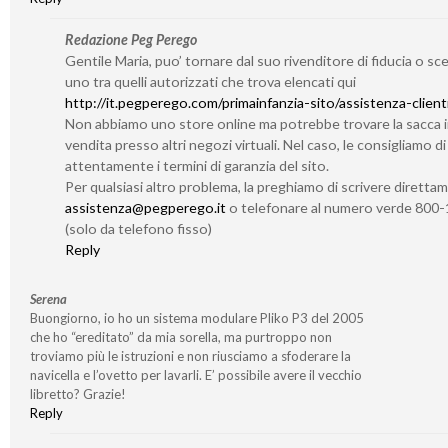
Redazione Peg Perego
Gentile Maria, puo’ tornare dal suo rivenditore di fiducia o sc
uno tra quelli autorizzati che trova elencati qui
http://it.pegperego.com/primainfanzia-sito/assistenza-client
Non abbiamo uno store online ma potrebbe trovare la sacca 
vendita presso altri negozi virtuali. Nel caso, le consigliamo d
attentamente i termini di garanzia del sito.
Per qualsiasi altro problema, la preghiamo di scrivere diretta
assistenza@pegperego.it
o telefonare al numero verde 800
(solo da telefono fisso)
Reply
Serena
Buongiorno, io ho un sistema modulare Pliko P3 del 2005
che ho “ereditato” da mia sorella, ma purtroppo non
troviamo più le istruzioni e non riusciamo a sfoderare la
navicella e l’ovetto per lavarli. E’ possibile avere il vecchio
libretto? Grazie!
Reply