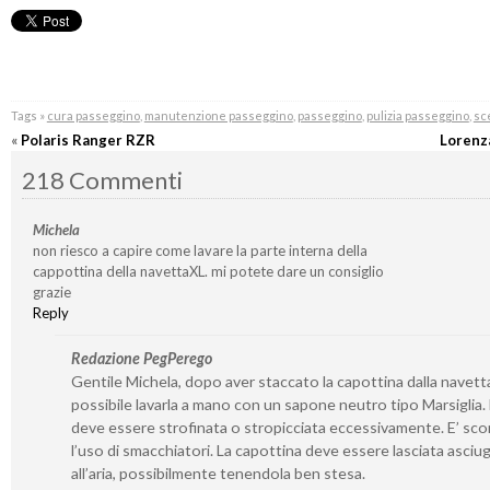
Tags »
cura passeggino
,
manutenzione passeggino
,
passeggino
,
pulizia passeggino
,
sc
«
Polaris Ranger RZR
Lorenz
218 Commenti
Michela
non riesco a capire come lavare la parte interna della
cappottina della navettaXL. mi potete dare un consiglio
grazie
Reply
Redazione PegPerego
Gentile Michela, dopo aver staccato la capottina dalla navetta
possibile lavarla a mano con un sapone neutro tipo Marsiglia
deve essere strofinata o stropicciata eccessivamente. E’ sco
l’uso di smacchiatori. La capottina deve essere lasciata asciu
all’aria, possibilmente tenendola ben stesa.