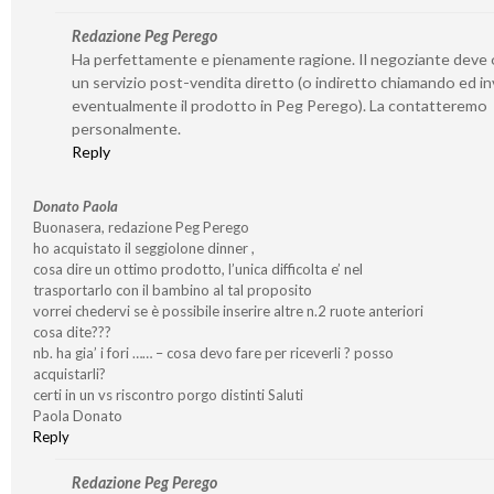
Redazione Peg Perego
Ha perfettamente e pienamente ragione. Il negoziante deve o
un servizio post-vendita diretto (o indiretto chiamando ed i
eventualmente il prodotto in Peg Perego). La contatteremo
personalmente.
Reply
Donato Paola
Buonasera, redazione Peg Perego
ho acquistato il seggiolone dinner ,
cosa dire un ottimo prodotto, l’unica difficolta e’ nel
trasportarlo con il bambino al tal proposito
vorrei chedervi se è possibile inserire altre n.2 ruote anteriori
cosa dite???
nb. ha gia’ i fori …… – cosa devo fare per riceverli ? posso
acquistarli?
certi in un vs riscontro porgo distinti Saluti
Paola Donato
Reply
Redazione Peg Perego