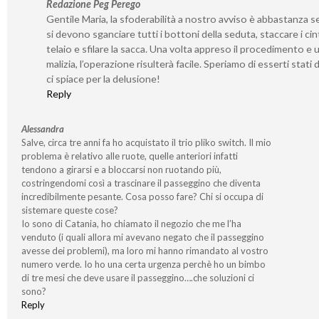
Redazione Peg Perego
Gentile Maria, la sfoderabilità a nostro avviso è abbastanza s
si devono sganciare tutti i bottoni della seduta, staccare i cint
telaio e sfilare la sacca. Una volta appreso il procedimento e 
malizia, l’operazione risulterà facile. Speriamo di esserti stati 
ci spiace per la delusione!
Reply
Alessandra
Salve, circa tre anni fa ho acquistato il trio pliko switch. Il mio
problema è relativo alle ruote, quelle anteriori infatti
tendono a girarsi e a bloccarsi non ruotando più,
costringendomi così a trascinare il passeggino che diventa
incredibilmente pesante. Cosa posso fare? Chi si occupa di
sistemare queste cose?
Io sono di Catania, ho chiamato il negozio che me l’ha
venduto (i quali allora mi avevano negato che il passeggino
avesse dei problemi), ma loro mi hanno rimandato al vostro
numero verde. Io ho una certa urgenza perchè ho un bimbo
di tre mesi che deve usare il passeggino….che soluzioni ci
sono?
Reply