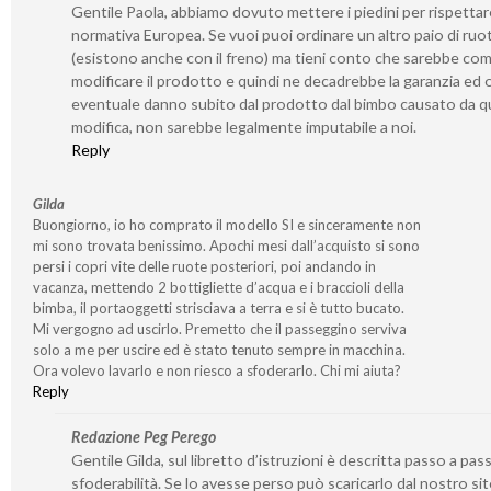
Gentile Paola, abbiamo dovuto mettere i piedini per rispetta
normativa Europea. Se vuoi puoi ordinare un altro paio di ruo
(esistono anche con il freno) ma tieni conto che sarebbe co
modificare il prodotto e quindi ne decadrebbe la garanzia ed 
eventuale danno subito dal prodotto dal bimbo causato da q
modifica, non sarebbe legalmente imputabile a noi.
Reply
Gilda
Buongiorno, io ho comprato il modello SI e sinceramente non
mi sono trovata benissimo. Apochi mesi dall’acquisto si sono
persi i copri vite delle ruote posteriori, poi andando in
vacanza, mettendo 2 bottigliette d’acqua e i braccioli della
bimba, il portaoggetti strisciava a terra e si è tutto bucato.
Mi vergogno ad uscirlo. Premetto che il passeggino serviva
solo a me per uscire ed è stato tenuto sempre in macchina.
Ora volevo lavarlo e non riesco a sfoderarlo. Chi mi aiuta?
Reply
Redazione Peg Perego
Gentile Gilda, sul libretto d’istruzioni è descritta passo a pass
sfoderabilità. Se lo avesse perso può scaricarlo dal nostro si