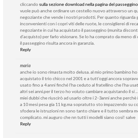
cliccando
sulla sezione download nella pagina del passeggino
vuole può anche ordinare un cestello nuovo attraverso un qu
negoziante che vende i nostri prodotti. Per quanto riguarda g
inconvenienti con i copri viti delle ruote, le consiglierei di reca
negoziante in cui ha acquistato il passeggino (munita discont
d’acquisto) per farlo visionare. Se lo ha comprato da meno di 
il passeggino risulta ancora in garanzia.
Reply
maria
anche io sono rimasta molto delusa. al mio primo bambino ho
acquistato il trio chicco nel 2001 e a tutt’oggi ancora sopravv
usato fino a 4 anni finché l’ha ceduto al fratellino che l’ha usa
altri sei anni.per il terzo ho voluto cambiare acquistando il si 
miei dubbi che riuscirò ad usarlo oltre i 2-3anni anche perchè i
a 10 mesi pesa gia 11 kg.ma sopratutto sto impazzendo su c
sfodera le istruzioni nn sono tanto chiare e il tutto sembra 
complicato. mi auguro che nn tutti i modelli siano cosi! salve
Reply