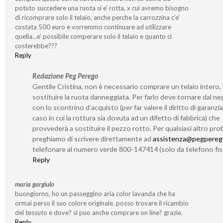
potuto succedere una ruota si e’ rotta, x cui avremo bisogno
di ricomprare solo il telaio, anche perche la carrozzina c’e’
costata 500 euro e vorremmo continuare ad utilizzare
quella…e’ possibile comperare solo il telaio e quanto ci
costerebbe???
Reply
Redazione Peg Perego
Gentile Cristina, non è necessario comprare un telaio intero,
sostituire la ruota danneggiata. Per farlo deve tornare dal n
con lo scontrino d’acquisto (per far valere il diritto di garanzia
caso in cui la rottura sia dovuta ad un difetto di fabbrica) che
provvederà a sostituire il pezzo rotto. Per qualsiasi altro prob
preghiamo di scrivere direttamente ad
assistenza@pegperego
telefonare al numero verde 800-147414 (solo da telefono fis
Reply
maria gargiulo
buongiorno, ho un passeggino aria color lavanda che ha
ormai perso il suo colore originale. posso trovare il ricambio
del tessuto e dove? si puo anche comprare on line? grazie.
Reply