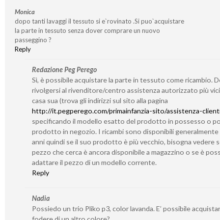
Monica
dopo tanti lavaggi il tessuto si e`rovinato .Si puo`acquistare
la parte in tessuto senza dover comprare un nuovo
passeggino ?
Reply
Redazione Peg Perego
Sì, è possibile acquistare la parte in tessuto come ricambio. 
rivolgersi al rivenditore/centro assistenza autorizzato più vic
casa sua (trova gli indirizzi sul sito alla pagina
http://it.pegperego.com/primainfanzia-sito/assistenza-client
specificando il modello esatto del prodotto in possesso o po
prodotto in negozio. I ricambi sono disponibili generalmente
anni quindi se il suo prodotto è più vecchio, bisogna vedere se
pezzo che cerca è ancora disponibile a magazzino o se è poss
adattare il pezzo di un modello corrente.
Reply
Nadia
Possiedo un trio Pliko p3, color lavanda. E’ possibile acquistar
fodere di un altro colore?