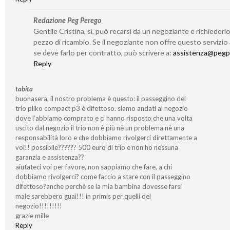
Redazione Peg Perego
Gentile Cristina, sì, può recarsi da un negoziante e richieder
pezzo di ricambio. Se il negoziante non offre questo servizio
se deve farlo per contratto, può scrivere a:
assistenza@pegp
Reply
tabita
buonasera, il nostro problema è questo: il passeggino del
trio pliko compact p3 è difettoso. siamo andati al negozio
dove l’abbiamo comprato e ci hanno risposto che una volta
uscito dal negozio il trio non è più nè un problema nè una
responsabilità loro e che dobbiamo rivolgerci direttamente a
voi!! possibile?????? 500 euro di trio e non ho nessuna
garanzia e assistenza??
aiutateci voi per favore, non sappiamo che fare, a chi
dobbiamo rivolgerci? come faccio a stare con il passeggino
difettoso?anche perchè se la mia bambina dovesse farsi
male sarebbero guai!!! in primis per quelli del
negozio!!!!!!!!!
grazie mille
Reply