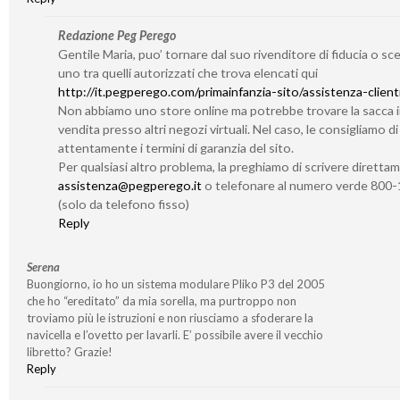
Redazione Peg Perego
Gentile Maria, puo’ tornare dal suo rivenditore di fiducia o sc
uno tra quelli autorizzati che trova elencati qui
http://it.pegperego.com/primainfanzia-sito/assistenza-client
Non abbiamo uno store online ma potrebbe trovare la sacca 
vendita presso altri negozi virtuali. Nel caso, le consigliamo d
attentamente i termini di garanzia del sito.
Per qualsiasi altro problema, la preghiamo di scrivere diretta
assistenza@pegperego.it
o telefonare al numero verde 800
(solo da telefono fisso)
Reply
Serena
Buongiorno, io ho un sistema modulare Pliko P3 del 2005
che ho “ereditato” da mia sorella, ma purtroppo non
troviamo più le istruzioni e non riusciamo a sfoderare la
navicella e l’ovetto per lavarli. E’ possibile avere il vecchio
libretto? Grazie!
Reply