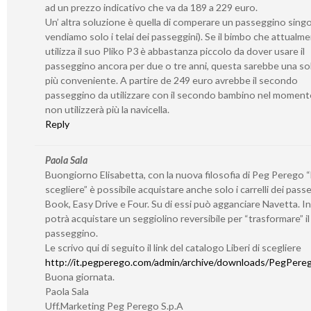
ad un prezzo indicativo che va da 189 a 229 euro.
Un’ altra soluzione è quella di comperare un passeggino sing
vendiamo solo i telai dei passeggini). Se il bimbo che attualm
utilizza il suo Pliko P3 è abbastanza piccolo da dover usare il
passeggino ancora per due o tre anni, questa sarebbe una so
più conveniente. A partire de 249 euro avrebbe il secondo
passeggino da utilizzare con il secondo bambino nel momento
non utilizzerà più la navicella.
Reply
Paola Sala
Buongiorno Elisabetta, con la nuova filosofia di Peg Perego “L
scegliere” è possibile acquistare anche solo i carrelli dei pass
Book, Easy Drive e Four. Su di essi può agganciare Navetta. I
potrà acquistare un seggiolino reversibile per “trasformare” il 
passeggino.
Le scrivo qui di seguito il link del catalogo Liberi di scegliere
http://it.pegperego.com/admin/archive/downloads/PegPerego
Buona giornata.
Paola Sala
Uff.Marketing Peg Perego S.p.A