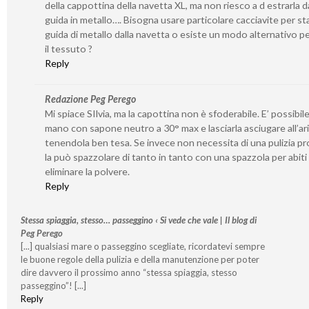
della cappottina della navetta XL, ma non riesco a d estrarla da
guida in metallo…. Bisogna usare particolare cacciavite per st
guida di metallo dalla navetta o esiste un modo alternativo per
il tessuto ?
Reply
Redazione Peg Perego
Mi spiace SIlvia, ma la capottina non è sfoderabile. E’ possibile
mano con sapone neutro a 30° max e lasciarla asciugare all’ar
tenendola ben tesa. Se invece non necessita di una pulizia p
la può spazzolare di tanto in tanto con una spazzola per abiti
eliminare la polvere.
Reply
Stessa spiaggia, stesso… passeggino ‹ Si vede che vale | Il blog di
Peg Perego
[...] qualsiasi mare o passeggino scegliate, ricordatevi sempre
le buone regole della pulizia e della manutenzione per poter
dire davvero il prossimo anno “stessa spiaggia, stesso
passeggino”! [...]
Reply