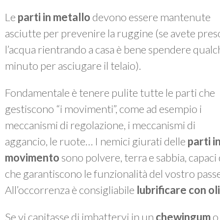
Le
parti in metallo
devono essere mantenute
asciutte per prevenire la ruggine (se avete pres
l’acqua rientrando a casa è bene spendere qualc
minuto per asciugare il telaio).
Fondamentale è tenere pulite tutte le parti che
gestiscono “i movimenti”, come ad esempio i
meccanismi di regolazione, i meccanismi di
aggancio, le ruote… I nemici giurati delle
parti i
movimento
sono polvere, terra e sabbia, capac
che garantiscono le funzionalità del vostro passe
All’occorrenza è consigliabile
lubrificare con o
Se vi capitasse di imbattervi in un
chewingum
o