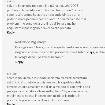
chiara
salve io ho un peg perego pliko p3 naked….del 2008
purtroppo la seduta si e rotta cioe i tessuti con l’usura si
sono rotti siccome ho avuto un secondo bimbo vorrei
poterlo usare perche e come nuovo!!! non mi ha dato mai
problemi!! io sono della provincia di ferrara ma ho
acquistato il passeggino a ravenna alla prenatal.
Reply
Redazione Peg Perego
Buongiorno Chiara, può tranquillamente recarsi in un qualsias
negozio che vende i nostri prodotti (trova l’elenco
qui
) e chi
le venga dato il pezzo di ricambio.
Reply
cristina
Salve io ho un pliko P3 Modular sistem on track acquistato
nel 2007. E’ possibile acquistare solo la capottina della
navetta colore geranium ma di un altro tipo di carrozzina peg
perego, se adattabile alla navetta pliko P3 (perchè durante i
movimenti si sposta indietro, non mi piace la fodera in
plastica, la preferisco con l’imbottitura interna)
Reply