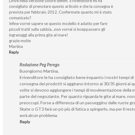
Drive nella versione colore denim. Il rivenditore mi ha
consigliato di prenotare questo articolo e che la consegna è
prevista per febbraio 2012. Confermate quanto mi è stato
comunicato?
Infine vorrei sapere se questo modello è adatto per fare
piccoli tratti sulla sabbia…non vorrei si inceppassero gli
ingranaggi alla prima gita al mare!
grazie molte
Martina
Reply
Redazione Peg Perego
Buongiorno Martina,
il rivenditore le ha consigliato bene inquanto i nostri tempi di
consegna dei prodotti si aggirano intorno ai 30/35 giorni ai qu
volte si devono aggiungere i tempi di movimentazione della 
parte del negoziante. Per quanto riguarda le gite al mare, non 
preoccupi. Forse a differenza di un passeggino dalle ruote gr
Skate o GT3 farà un pò più di fatica a spingerlo, ma per il rest
avrà alcun problema.
Reply