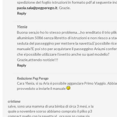
spedizione del foglio istruzioni in formato pdf al seguente ind
paola.sala@pegperego.it
. Grazie.
Reply
Ylenia
Buona sera,io ho lo stesso problema….ho ereditato il trio pli
alluminium 5086 senza libretto di istruzioni e non riesco a sta
seduta del passeggino per mettere la navetta.E’possibile ricev
manuale?E poi sto per acquistare il passeggino Aria,mi confe
che e’possibile utilizzare l’ovetto anche su quel modello?
Grazie,attendo notizie!!!
Reply
Redazione Peg Perego
Cara Ylenia, sì su Aria è possibile agganciare Primo Viaggio. Abbi
provveduto a inviarle il manuale
cristiana
salve, sono una mamma di una bimba di circa 3 mesi, x la
quale a novembre scorso abbiamo comprato il pliko p3
compact quello con la navetta xl…ora non so come sia