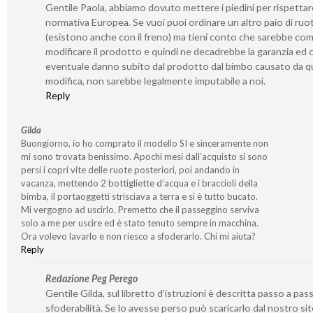
Gentile Paola, abbiamo dovuto mettere i piedini per rispetta
normativa Europea. Se vuoi puoi ordinare un altro paio di ruo
(esistono anche con il freno) ma tieni conto che sarebbe co
modificare il prodotto e quindi ne decadrebbe la garanzia ed 
eventuale danno subito dal prodotto dal bimbo causato da q
modifica, non sarebbe legalmente imputabile a noi.
Reply
Gilda
Buongiorno, io ho comprato il modello SI e sinceramente non
mi sono trovata benissimo. Apochi mesi dall’acquisto si sono
persi i copri vite delle ruote posteriori, poi andando in
vacanza, mettendo 2 bottigliette d’acqua e i braccioli della
bimba, il portaoggetti strisciava a terra e si è tutto bucato.
Mi vergogno ad uscirlo. Premetto che il passeggino serviva
solo a me per uscire ed è stato tenuto sempre in macchina.
Ora volevo lavarlo e non riesco a sfoderarlo. Chi mi aiuta?
Reply
Redazione Peg Perego
Gentile Gilda, sul libretto d’istruzioni è descritta passo a pass
sfoderabilità. Se lo avesse perso può scaricarlo dal nostro si