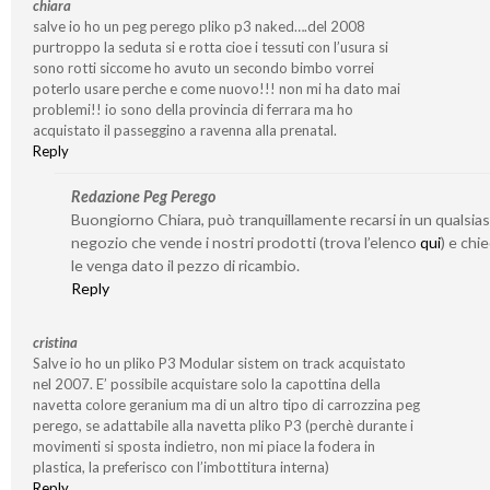
chiara
salve io ho un peg perego pliko p3 naked….del 2008
purtroppo la seduta si e rotta cioe i tessuti con l’usura si
sono rotti siccome ho avuto un secondo bimbo vorrei
poterlo usare perche e come nuovo!!! non mi ha dato mai
problemi!! io sono della provincia di ferrara ma ho
acquistato il passeggino a ravenna alla prenatal.
Reply
Redazione Peg Perego
Buongiorno Chiara, può tranquillamente recarsi in un qualsias
negozio che vende i nostri prodotti (trova l’elenco
qui
) e chi
le venga dato il pezzo di ricambio.
Reply
cristina
Salve io ho un pliko P3 Modular sistem on track acquistato
nel 2007. E’ possibile acquistare solo la capottina della
navetta colore geranium ma di un altro tipo di carrozzina peg
perego, se adattabile alla navetta pliko P3 (perchè durante i
movimenti si sposta indietro, non mi piace la fodera in
plastica, la preferisco con l’imbottitura interna)
Reply