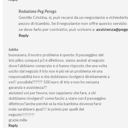
Redazione Peg Perego
Gentile Cristina, sì, può recarsi da un negoziante e richieder
pezzo di ricambio. Se il negoziante non offre questo servizio
se deve farlo per contratto, può scrivere a:
assistenza@pegp
Reply
tabita
buonasera, il nostro problema è questo: il passeggino del
trio pliko compact p3 è difettoso. siamo andati al negozio
dove l’abbiamo comprato e ci hanno risposto che una volta
uscito dal negozio il trio non è più nè un problema nè una
responsabilità loro e che dobbiamo rivolgerci direttamente a
voi!! possibile?????? 500 euro di trio e non ho nessuna
garanzia e assistenza??
aiutateci voi per favore, non sappiamo che fare, a chi
dobbiamo rivolgerci? come faccio a stare con il passeggino
difettoso?anche perchè se la mia bambina dovesse farsi
male sarebbero guai!!! in primis per quelli del
negozio!!!!!!!!!
grazie mille
Reply