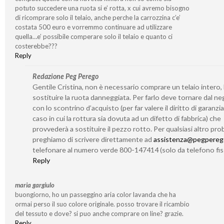
potuto succedere una ruota si e’ rotta, x cui avremo bisogno
di ricomprare solo il telaio, anche perche la carrozzina c’e’
costata 500 euro e vorremmo continuare ad utilizzare
quella…e’ possibile comperare solo il telaio e quanto ci
costerebbe???
Reply
Redazione Peg Perego
Gentile Cristina, non è necessario comprare un telaio intero,
sostituire la ruota danneggiata. Per farlo deve tornare dal n
con lo scontrino d’acquisto (per far valere il diritto di garanzia
caso in cui la rottura sia dovuta ad un difetto di fabbrica) che
provvederà a sostituire il pezzo rotto. Per qualsiasi altro prob
preghiamo di scrivere direttamente ad
assistenza@pegperego
telefonare al numero verde 800-147414 (solo da telefono fis
Reply
maria gargiulo
buongiorno, ho un passeggino aria color lavanda che ha
ormai perso il suo colore originale. posso trovare il ricambio
del tessuto e dove? si puo anche comprare on line? grazie.
Reply