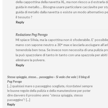
della cappottina della navetta XL, ma non riesco a d estrarla da
guida in metallo…. Bisogna usare particolare cacciavite per st
guida di metallo dalla navetta o esiste un modo alternativo per
il tessuto ?
Reply
Redazione Peg Perego
Mi spiace SIlvia, ma la capottina non è sfoderabile. E’ possibile
mano con sapone neutro a 30° max e lasciarla asciugare all’ar
tenendola ben tesa. Se invece non necessita di una pulizia p
la può spazzolare di tanto in tanto con una spazzola per abiti
eliminare la polvere.
Reply
Stessa spiaggia, stesso… passeggino ‹ Si vede che vale | Il blog di
Peg Perego
[...] qualsiasi mare o passeggino scegliate, ricordatevi sempre
le buone regole della pulizia e della manutenzione per poter
dire davvero il prossimo anno “stessa spiaggia, stesso
passeggino”! [...]
Reply