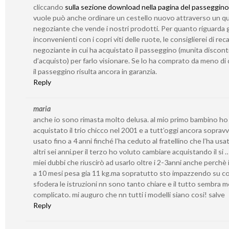
cliccando
sulla sezione download nella pagina del passeggino
vuole può anche ordinare un cestello nuovo attraverso un qu
negoziante che vende i nostri prodotti. Per quanto riguarda g
inconvenienti con i copri viti delle ruote, le consiglierei di reca
negoziante in cui ha acquistato il passeggino (munita discont
d’acquisto) per farlo visionare. Se lo ha comprato da meno di 
il passeggino risulta ancora in garanzia.
Reply
maria
anche io sono rimasta molto delusa. al mio primo bambino ho
acquistato il trio chicco nel 2001 e a tutt’oggi ancora sopravv
usato fino a 4 anni finché l’ha ceduto al fratellino che l’ha usa
altri sei anni.per il terzo ho voluto cambiare acquistando il si 
miei dubbi che riuscirò ad usarlo oltre i 2-3anni anche perchè i
a 10 mesi pesa gia 11 kg.ma sopratutto sto impazzendo su c
sfodera le istruzioni nn sono tanto chiare e il tutto sembra 
complicato. mi auguro che nn tutti i modelli siano cosi! salve
Reply