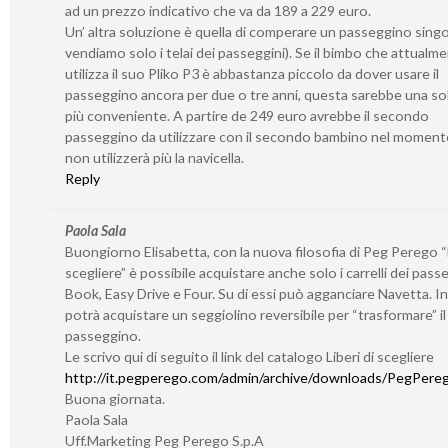
ad un prezzo indicativo che va da 189 a 229 euro.
Un’ altra soluzione è quella di comperare un passeggino sing
vendiamo solo i telai dei passeggini). Se il bimbo che attualm
utilizza il suo Pliko P3 è abbastanza piccolo da dover usare il
passeggino ancora per due o tre anni, questa sarebbe una so
più conveniente. A partire de 249 euro avrebbe il secondo
passeggino da utilizzare con il secondo bambino nel momento
non utilizzerà più la navicella.
Reply
Paola Sala
Buongiorno Elisabetta, con la nuova filosofia di Peg Perego “L
scegliere” è possibile acquistare anche solo i carrelli dei pass
Book, Easy Drive e Four. Su di essi può agganciare Navetta. I
potrà acquistare un seggiolino reversibile per “trasformare” il 
passeggino.
Le scrivo qui di seguito il link del catalogo Liberi di scegliere
http://it.pegperego.com/admin/archive/downloads/PegPerego
Buona giornata.
Paola Sala
Uff.Marketing Peg Perego S.p.A