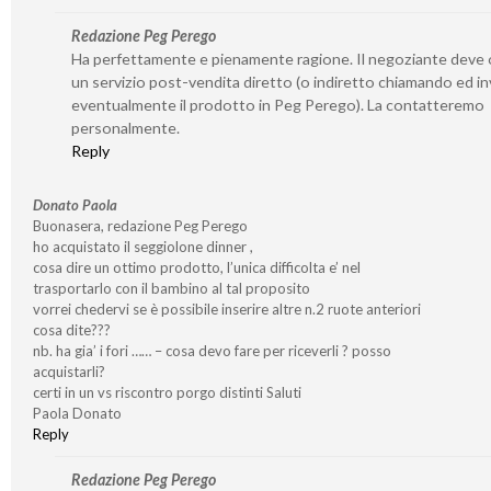
Redazione Peg Perego
Ha perfettamente e pienamente ragione. Il negoziante deve o
un servizio post-vendita diretto (o indiretto chiamando ed i
eventualmente il prodotto in Peg Perego). La contatteremo
personalmente.
Reply
Donato Paola
Buonasera, redazione Peg Perego
ho acquistato il seggiolone dinner ,
cosa dire un ottimo prodotto, l’unica difficolta e’ nel
trasportarlo con il bambino al tal proposito
vorrei chedervi se è possibile inserire altre n.2 ruote anteriori
cosa dite???
nb. ha gia’ i fori …… – cosa devo fare per riceverli ? posso
acquistarli?
certi in un vs riscontro porgo distinti Saluti
Paola Donato
Reply
Redazione Peg Perego