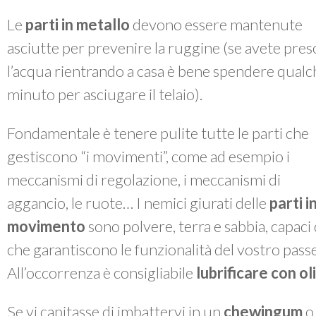
Le
parti in metallo
devono essere mantenute
asciutte per prevenire la ruggine (se avete pres
l’acqua rientrando a casa è bene spendere qualc
minuto per asciugare il telaio).
Fondamentale è tenere pulite tutte le parti che
gestiscono “i movimenti”, come ad esempio i
meccanismi di regolazione, i meccanismi di
aggancio, le ruote… I nemici giurati delle
parti i
movimento
sono polvere, terra e sabbia, capac
che garantiscono le funzionalità del vostro passe
All’occorrenza è consigliabile
lubrificare con o
Se vi capitasse di imbattervi in un
chewingum
o