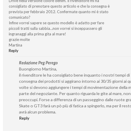
Drive nella versione colore denim. Il rivenditore mi ha
consigliato di prenotare questo articolo e che la consegna è
prevista per febbraio 2012. Confermate quanto mi è stato
comunicato?
Infine vorrei sapere se questo modello è adatto per fare
piccoli tratti sulla sabbia…non vorrei si inceppassero gli
ingranaggi alla prima gita al mare!
grazie molte
Martina
Reply
Redazione Peg Perego
Buongiorno Martina,
il rivenditore le ha consigliato bene inquanto i nostri tempi di
consegna dei prodotti si aggirano intorno ai 30/35 giorni ai qu
volte si devono aggiungere i tempi di movimentazione della 
parte del negoziante. Per quanto riguarda le gite al mare, non 
preoccupi. Forse a differenza di un passeggino dalle ruote gr
Skate o GT3 farà un pò più di fatica a spingerlo, ma per il rest
avrà alcun problema.
Reply