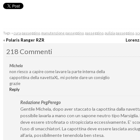
Tags »
cura passeggino
,
manutenzione passeggino
,
passeggino
,
pulizia passeggino
,
sc
«
Polaris Ranger RZR
Lorenz
218 Commenti
Michela
non riesco a capire come lavare la parte interna della
cappottina della navettaXL. mi potete dare un consiglio
grazie
Reply
Redazione PegPerego
Gentile Michela, dopo aver staccato la capottina dalla navetta
possibile lavarla a mano con un sapone neutro tipo Marsiglia
deve essere strofinata o stropicciata eccessivamente. E’ sco
l’uso di smacchiatori. La capottina deve essere lasciata asciu
all’aria, possibilmente tenendola ben stesa.