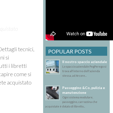
cquistato
 Dettagli tecnici,
POPULAR POSTS
ni si
Il nostro spaccio aziendale
tti i libretti
Lo spaccio aziendale PegPerego si
trova all'interno dell'azienda
 capire come si
stessa, ad Arcore...
ete acquistato
Passeggino &Co, pulizia e
manutenzione
Ogni sistema modulare,
passeggino, carrozzina che
acquistate è dotato di libretto...