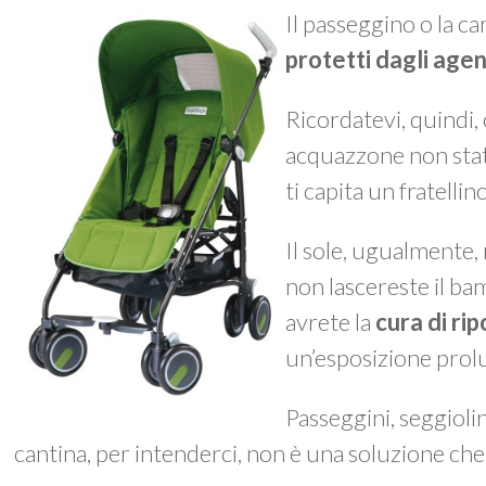
Il passeggino o la c
protetti dagli agen
Ricordatevi, quindi,
acquazzone non stat
ti capita un fratellino
Il sole, ugualmente, 
non lascereste il bam
avrete la
cura di ri
un’esposizione prolun
Passeggini, seggioli
cantina, per intenderci, non è una soluzione che