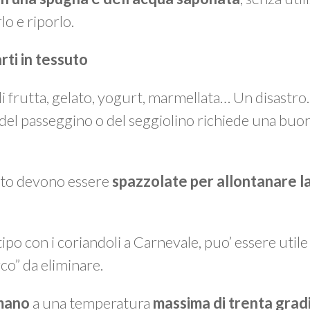
lo e riporlo.
arti in tessuto
 di frutta, gelato, yogurt, marmellata… Un disastr
 del passeggino o del seggiolino richiede una buo
suto devono essere
spazzolate per allontanare la
 tipo con i coriandoli a Carnevale, puo’ essere util
rco” da eliminare.
 mano
a una temperatura
massima di trenta grad