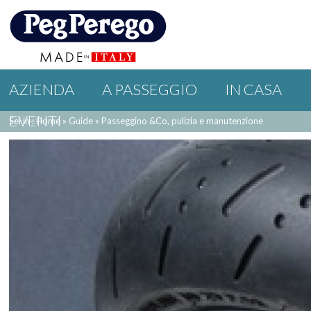
AZIENDA
A PASSEGGIO
IN CASA
EVENTI
Sei in : Home
»
Guide
»
Passeggino &Co, pulizia e manutenzione