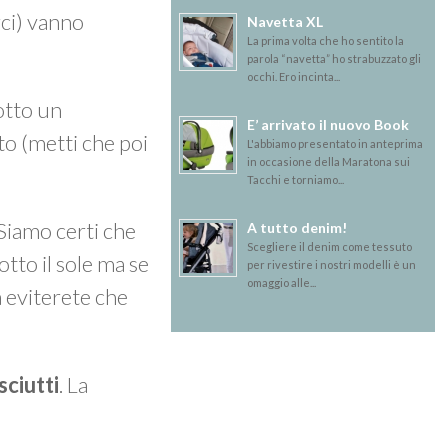
rci) vanno
Navetta XL
La prima volta che ho sentito la
parola “navetta” ho strabuzzato gli
occhi. Ero incinta...
sotto un
E’ arrivato il nuovo Book
o (metti che poi
L'abbiamo presentato in anteprima
in occasione della Maratona sui
Tacchi e torniamo...
 Siamo certi che
A tutto denim!
Scegliere il denim come tessuto
otto il sole ma se
per rivestire i nostri modelli è un
omaggio alle...
a eviterete che
sciutti
. La