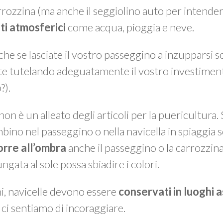
arrozzina (ma anche il seggiolino auto per intende
ti atmosferici
come acqua, pioggia e neve.
 che se lasciate il vostro passeggino a inzupparsi 
e tutelando adeguatamente il vostro investiment
?).
non è un alleato degli articoli per la puericultura.
bino nel passeggino o nella navicella in spiaggia s
porre all’ombra
anche il passeggino o la carrozzin
gata al sole possa sbiadire i colori.
ni, navicelle devono essere
conservati in luoghi a
 ci sentiamo di incoraggiare.