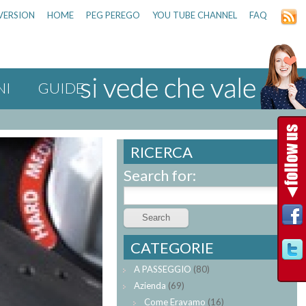
VERSION
HOME
PEG PEREGO
YOU TUBE CHANNEL
FAQ
NI
GUIDE
RICERCA
Search for:
CATEGORIE
A PASSEGGIO
(80)
Azienda
(69)
Come Eravamo
(16)