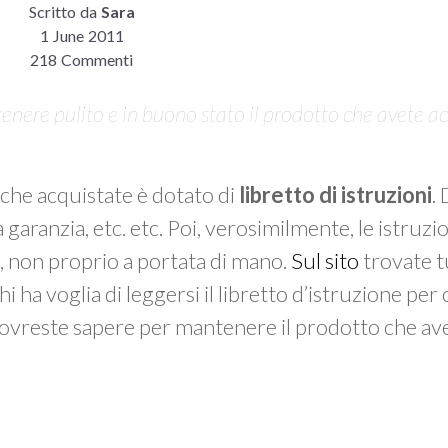
Scritto da
Sara
1 June 2011
218 Commenti
enere pulito e in buono stato il prodotto che avete a
che acquistate è dotato di
libretto di istruzioni
.
garanzia, etc. etc. Poi, verosimilmente, le istruzio
na, non proprio a portata di mano.
Sul sito
trovate tu
 ha voglia di leggersi il libretto d’istruzione per
 dovreste sapere per mantenere il prodotto che av