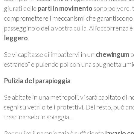
giurati delle
parti in movimento
sono polvere, t
compromettere i meccanismi che garantiscono le
passeggino o della vostra culla. All’occorrenza è
leggero
.
Se vi capitasse di imbattervi in un
chewingum
o
estraneo” e pulendo poi con una spugnetta umi
Pulizia del parapioggia
Se abitate in una metropoli, vi sarà capitato di n
segni su vetri o teli protettivi. Del resto, può an
trascinarselo in spiaggia…
Per pulire il parapioggia è sufficiente
lavarlo c