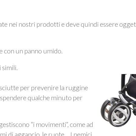
zzate nei nostri prodotti e deve quindi essere ogget
e con un panno umido.
simili.
ciutte per prevenire la ruggine
ne spendere qualche minuto per
 gestiscono “i movimenti”, come ad
mi di aggancio, le ruote… I nemici