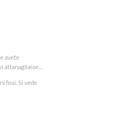
e avete
vi attanagliasse…
i fissi. Si vede