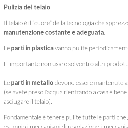
Pulizia del telaio
Il telaio è il “cuore” della tecnologia che appre
manutenzione costante e adeguata
.
Le
parti in plastica
vanno pulite periodicament
E’ importante non usare solventi o altri prodotti 
Le
parti in metallo
devono essere mantenute as
(se avete preso l’acqua rientrando a casa è be
asciugare il telaio).
Fondamentale è tenere pulite tutte le parti che
esempio i meccanismi di regolazione, i meccanis