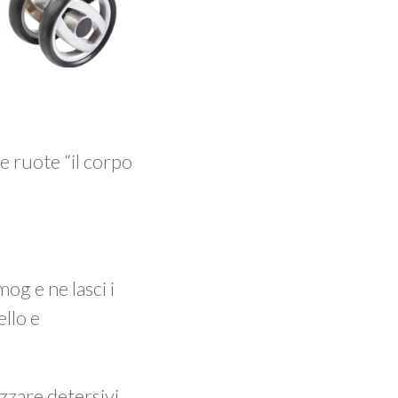
e ruote “il corpo
og e ne lasci i
ello e
izzare detersivi.