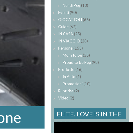
Noi di Peg
(13)
Eventi
(90)
GIOCATTOLI
(66)
Guide
(62)
IN CASA
(25)
IN VIAGGIO
(28)
Persone
(153)
Mom to be
(55)
Proud to be Peg
(98)
Prodotto
(16)
In Auto
(1)
Promozioni
(10)
Rubriche
(2)
Video
(2)
ione
ELITE. LOVE IS IN THE
DETAILS.