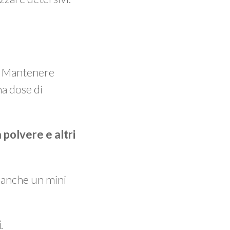
o. Mantenere
na dose di
 polvere e altri
e anche un mini
i
.