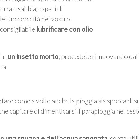
erra e sabbia, capaci di
 funzionalità del vostro
 consigliabile
lubrificare con olio
 in
un insetto
morto
, procedete rimuovendo dall
da.
otare come a volte anche la pioggia sia sporca di sm
che capitare di dimenticarsi il parapioggia nel cest
on una spugna e dell’acqua saponata
, senza util