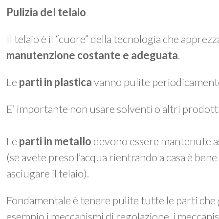
Pulizia del telaio
Il telaio è il “cuore” della tecnologia che appre
manutenzione costante e adeguata
.
Le
parti in plastica
vanno pulite periodicament
E’ importante non usare solventi o altri prodotti 
Le
parti in metallo
devono essere mantenute as
(se avete preso l’acqua rientrando a casa è be
asciugare il telaio).
Fondamentale è tenere pulite tutte le parti che
esempio i meccanismi di regolazione, i meccanis