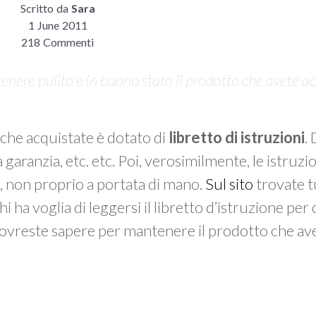
Scritto da
Sara
1 June 2011
218 Commenti
enere pulito e in buono stato il prodotto che avete a
che acquistate è dotato di
libretto di istruzioni
.
garanzia, etc. etc. Poi, verosimilmente, le istruzio
na, non proprio a portata di mano.
Sul sito
trovate tu
 ha voglia di leggersi il libretto d’istruzione per
 dovreste sapere per mantenere il prodotto che av