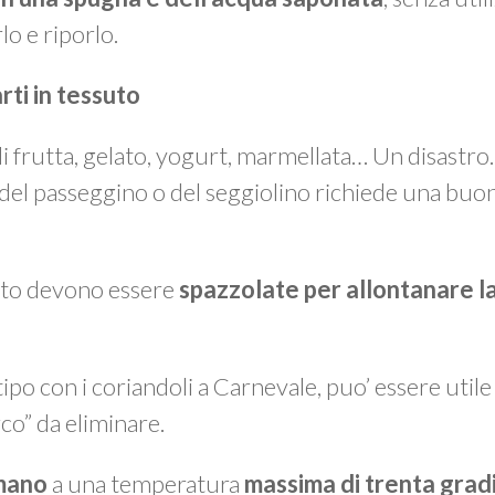
lo e riporlo.
arti in tessuto
 di frutta, gelato, yogurt, marmellata… Un disastr
 del passeggino o del seggiolino richiede una buo
suto devono essere
spazzolate per allontanare la
 tipo con i coriandoli a Carnevale, puo’ essere util
rco” da eliminare.
 mano
a una temperatura
massima di trenta grad