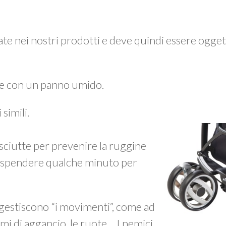
zzate nei nostri prodotti e deve quindi essere ogget
e con un panno umido.
simili.
ciutte per prevenire la ruggine
ne spendere qualche minuto per
 gestiscono “i movimenti”, come ad
mi di aggancio, le ruote… I nemici