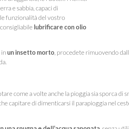
erra e sabbia, capaci di
 funzionalità del vostro
 consigliabile
lubrificare con olio
 in
un insetto
morto
, procedete rimuovendo dall
da.
otare come a volte anche la pioggia sia sporca di sm
che capitare di dimenticarsi il parapioggia nel cest
on una spugna e dell’acqua saponata
, senza util