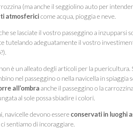
arrozzina (ma anche il seggiolino auto per intende
ti atmosferici
come acqua, pioggia e neve.
 che se lasciate il vostro passeggino a inzupparsi 
e tutelando adeguatamente il vostro investiment
?).
non è un alleato degli articoli per la puericultura.
bino nel passeggino o nella navicella in spiaggia s
porre all’ombra
anche il passeggino o la carrozzin
gata al sole possa sbiadire i colori.
ni, navicelle devono essere
conservati in luoghi a
 ci sentiamo di incoraggiare.