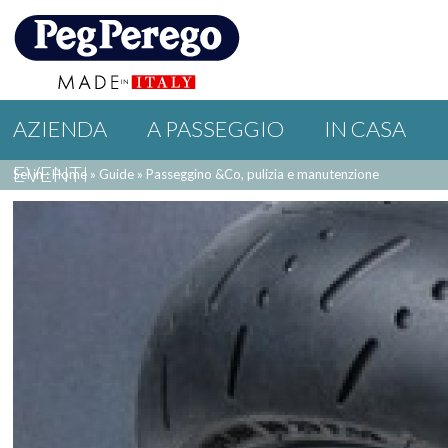
AZIENDA
A PASSEGGIO
IN CASA
EVENTI
Sei in : Home
»
Guide
»
Passeggino &Co, pulizia e manutenzione