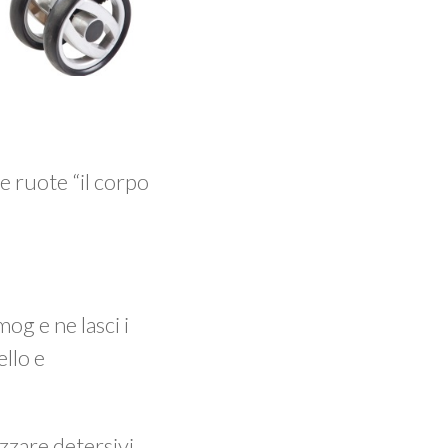
e ruote “il corpo
og e ne lasci i
ello e
izzare detersivi.