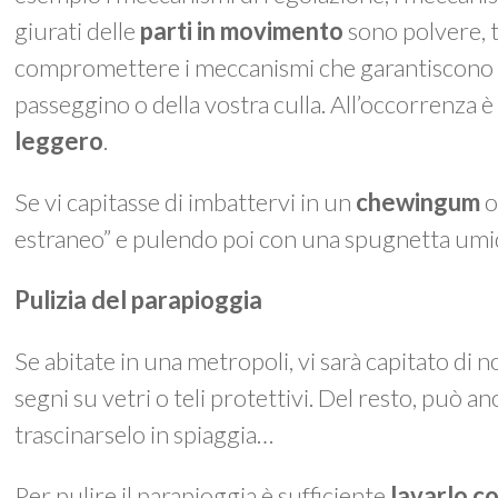
giurati delle
parti in movimento
sono polvere, t
compromettere i meccanismi che garantiscono le
passeggino o della vostra culla. All’occorrenza è
leggero
.
Se vi capitasse di imbattervi in un
chewingum
o
estraneo” e pulendo poi con una spugnetta umi
Pulizia del parapioggia
Se abitate in una metropoli, vi sarà capitato di n
segni su vetri o teli protettivi. Del resto, può an
trascinarselo in spiaggia…
Per pulire il parapioggia è sufficiente
lavarlo c