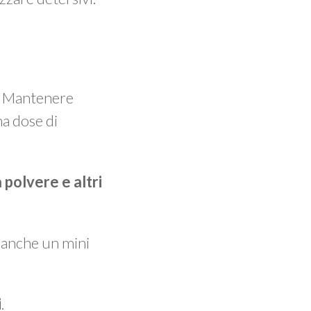
o. Mantenere
na dose di
 polvere e altri
e anche un mini
i
.