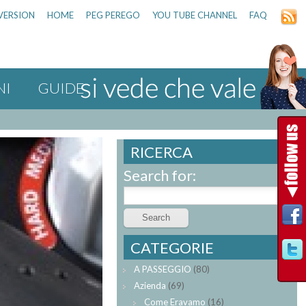
VERSION
HOME
PEG PEREGO
YOU TUBE CHANNEL
FAQ
NI
GUIDE
RICERCA
Search for:
CATEGORIE
A PASSEGGIO
(80)
Azienda
(69)
Come Eravamo
(16)