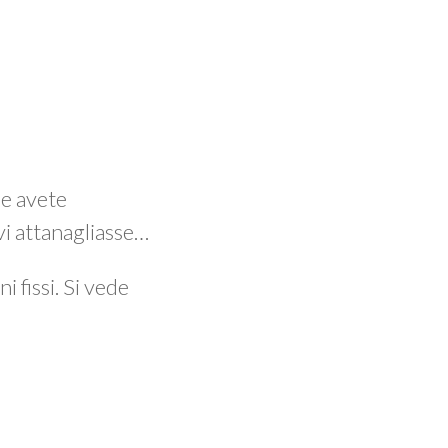
e avete
vi attanagliasse…
i fissi. Si vede