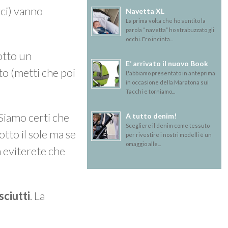
rci) vanno
Navetta XL
La prima volta che ho sentito la
parola “navetta” ho strabuzzato gli
occhi. Ero incinta...
sotto un
E’ arrivato il nuovo Book
o (metti che poi
L'abbiamo presentato in anteprima
in occasione della Maratona sui
Tacchi e torniamo...
 Siamo certi che
A tutto denim!
Scegliere il denim come tessuto
otto il sole ma se
per rivestire i nostri modelli è un
omaggio alle...
a eviterete che
sciutti
. La