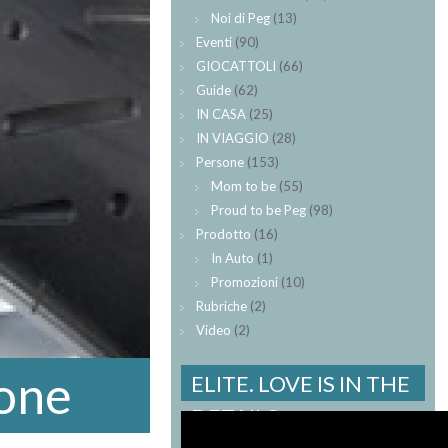
Noi di Peg
(13)
Eventi
(90)
GIOCATTOLI
(66)
Guide
(62)
IN CASA
(25)
IN VIAGGIO
(28)
Persone
(153)
Mom to be
(55)
Proud to be Peg
(98)
Prodotto
(16)
In Auto
(1)
Promozioni
(10)
Rubriche
(2)
Video
(2)
ione
ELITE. LOVE IS IN THE
DETAILS.