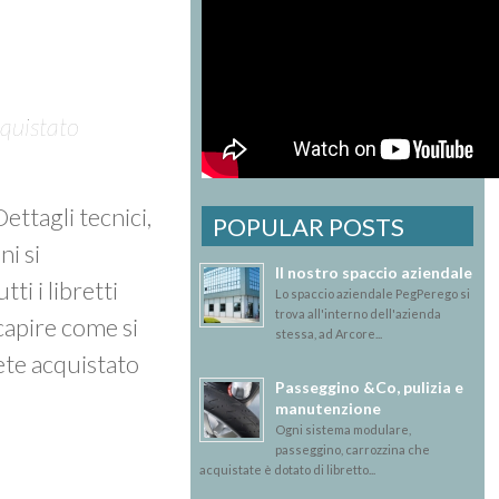
cquistato
 Dettagli tecnici,
POPULAR POSTS
ni si
Il nostro spaccio aziendale
tti i libretti
Lo spaccio aziendale PegPerego si
trova all'interno dell'azienda
 capire come si
stessa, ad Arcore...
ete acquistato
Passeggino &Co, pulizia e
manutenzione
Ogni sistema modulare,
passeggino, carrozzina che
acquistate è dotato di libretto...