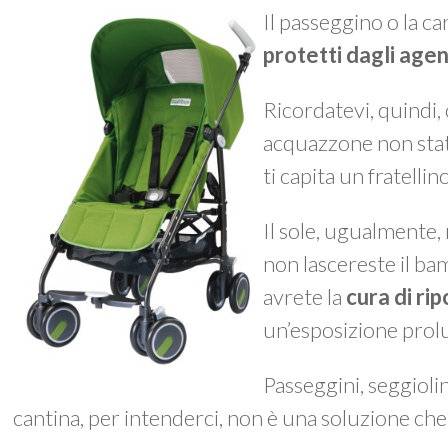
Il passeggino o la c
protetti dagli agen
Ricordatevi, quindi,
acquazzone non stat
ti capita un fratellino
Il sole, ugualmente, 
non lascereste il bam
avrete la
cura di ri
un’esposizione prolun
Passeggini, seggioli
cantina, per intenderci, non è una soluzione che